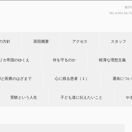
船戸
TEL＆FAX.
04-7
の方針
医院概要
アクセス
スタッフ
リカ帝国のゆくえ
何を守るのか
軽薄な理想主義
AIと医療のはざまで
心に残る患者（１）
運命につい
受験という人生
子ども達に伝えたいこと
や