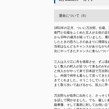
運命について（5）
1851年の正月、ついに万次郎、伝蔵
衛門と伝蔵をふくめた五人が土佐の足
から10年の歳月が経っていました。
したときの恐ろしさのあまりに帰国を
当初はなんどもチャンスがありながら
次にやってきたチャンスに食らいつい
三人は入り江に舟を係留させ、ずぶ濡
なく数人の村人が近づいて来るのがわ
と何人かがやって来て日本語で万次郎
し、外国で何年も暮らして戻ってきた
きてくれました。そうこうしているう
まく取り次いであげるから、役人に早
万次郎らが役所に出向くと、さっそく
を話して聞かせました。でも、厳しい
薩摩藩、そして幕府に対してお伺い立