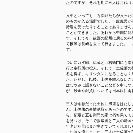
たのですが、それを期に三人は月代（
入牢といっても、万次郎たちが入った
のものが入る場所でした。一般庶民が
待遇を受けたりすることはありません
ことができました。あれから中国に到
す。そして今、故郷の紀州に戻るのを
て彼等は長崎を去って行きました。「
す。
ついに万次郎、伝蔵と五右衛門にも奉
行と奉行所の役人、そして、土佐藩の
るを得ず、キリシタンになることなく
た。ただし、以後、土佐を離れないこ
はむやみに話さないことなどを申しつ
が、砂金や銀貨については日本銀に両
三人は念願だった土佐に帰還をはたし
ん。土佐藩の事情聴取があったのです
ら。伝蔵と五右衛門の家は朽ち果てて
を見つけ、そこで親戚達と二人の帰国
年老いた母はまだ生きていてくれまし
しに涙を流しました。三人は土佐藩の