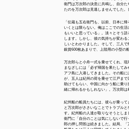
衛門は万次郎の決意に共鳴
し、自分た
たのを万次郎は見逃しませんでした。
「伝蔵も五右衛門も、以前、日本に帰
いくとは限らない。俺はここでの生活
もいいと思っている」。淡々とそう語
します。しかし、彼の気持ちが変わる
しいとわかりました。そして、三人で
銀貨600枚あまりで、上陸用の小型の
万次郎らと小舟一式を乗せてくれ、琉
まなざしには「必ず帰国を果たしてみ
アフ島に入港してきました。その船に
が、五人は紀州の荷を乗せて江戸まで
助けてもらい、中国に向かう船に乗り
緒に帰れるかもしれない」。万次郎は
紀州船の船員たちには、彼らが乗って
と万次郎がささいなことでトラブルと
す。紀州船の人達が取りなそうとしま
衛門に「自分のことは気にしないで行
郎の押し問答は続きました。結局、「