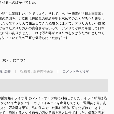
させるものばかりでした。
い話しに驚嘆したことでしょう。そして、ペリー艦隊が「日本国皇帝」
書の意図を、万次郎は捕鯨船の補給基地を求めてのことだろうと説明し
にわたってアメリカで生活してきた経験をふまえて、アメリカという国家
けられたアメリカ人の寛容さからいって、アメリカが武力を使って日本
たに違いありません。これは万次郎がアメリカをかばうためにとりつく
を知っている彼の正直な気持ちだったはずです。
運命について（終）」につづく
育
,
歴史
|
投稿者 : 船戸内科医院
|
コメントをどうぞ
カの捕鯨船イライザ号はハワイ・オアフ島に到着しました。イライザ号は蒸
るかという大きさです。カリフォルニアを出発してから二週間あまり。あ
した。万次郎は早速、島に住んでいた寅右衛門の家をたずねていきまし
せて、帰国するという自分の強い意志を三人に告げました。伝蔵と五右