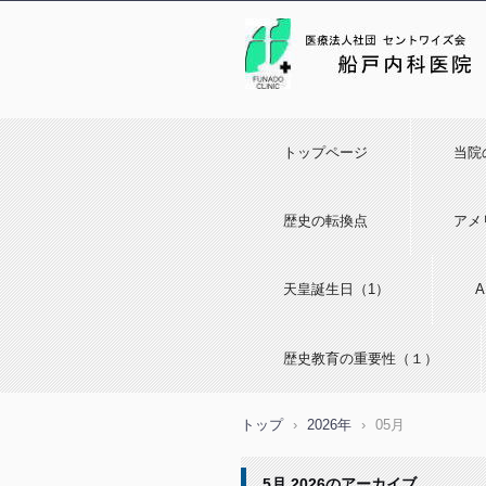
トップページ
当院
歴史の転換点
アメ
天皇誕生日（1）
歴史教育の重要性（１）
トップ
›
2026年
›
05月
5月 2026
のアーカイブ