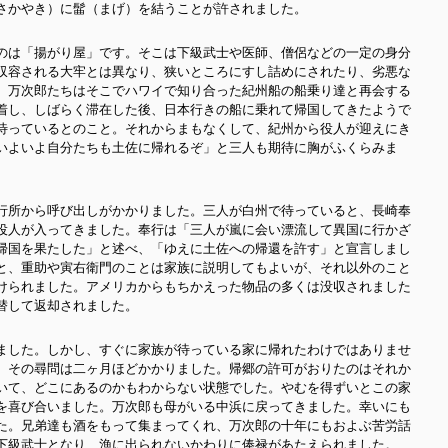
さかやき）に髷（まげ）を結うことが許されました。
のは「揚がり屋」です。そこは下級武士や医師、僧侶などの一定の身分
収容される大牢とは異なり、狭いところにすし詰めにされたり、劣悪な
。万次郎たちはそこでハワイで知り合った紀州船の船乗り達と再会する
着し、しばらく滞在した後、日本行きの船に乗れて帰国してきたようで
待っているとのこと。それからまもなくして、紀州から役人が迎えにき
いよいよ自分たちも土佐に帰れるぞ」と三人も期待に胸がふくらみま
行所から呼び出しがかかりました。三人が白州で待っていると、長崎奉
役人が入ってきました。奉行は「三人が嵐に会い漂流して異国に行かざ
帰国を果たした」と述べ、「ゆえに土佐への帰還を許す」と宣言しまし
と、重助や寅右衛門のことは家族に説明してもよいが、それ以外のこと
けられました。アメリカからもちかえった物品の多くは没収されました
替して返却されました。
ました。しかし、すぐに家族が待っている家に帰れたわけではありませ
。その尋問は二ヶ月ほどかかりました。帰郷の許可がおりたのはそれか
いて、どこにあるのかもわからない状態でした。やむを得ずいとこの家
を喜び合いました。万次郎も母がいる中浜に戻ってきました。幸いにも
た。兄弟達も酒をもって集まってくれ、万次郎の十年にもおよぶ苦労話
下級武士となり、漁に出られないかわりに俸禄があたえられました。