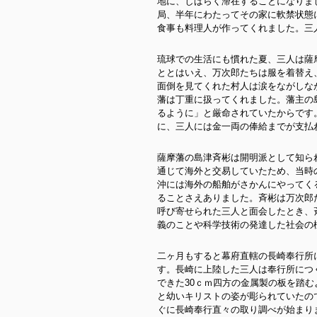
地に、しばらく滞在することになりま
局、半年にわたってその家に軟禁状態
食事も料理人が作ってくれました。三
琉球での生活にも慣れた夏、三人は薩
ととはいえ、万次郎たちは服を着替え
面倒を見てくれた村人は涙をながしな
藩は丁重に扱ってくれました。藩主の
るように」と厳命されていたからです
に、三人には金一両の俸給までが支払
薩摩藩の島津斉彬は開明派として知ら
通じて海外と交易していたため、当時
沖には海外の船舶がさかんにやってく
ることさえありました。斉彬は万次郎
呼び寄せられた三人と面会したとき、
義のことや科学技術の発達した社会の
二ヶ月もすると幕府直轄の長崎奉行所
す。長崎に上陸した三人は奉行所につ
できた30ｃｍ四方の金属製の板を踏
と幼いキリストの姿が彫られていたの
ぐに長崎奉行直々の取り調べが始まり