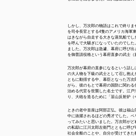
しかし、万次郎の物語はこれで終りませ
を司令長官とする4隻のアメリカ海軍
はきながら自走する大きな蒸気船でし
を呼んで大騒ぎになっていたのでした
ました。万次郎は急遽、幕府に呼び出
を御普請役格という幕府直参の武士（
万次郎が幕府の直参になるという話し
の大人物を下級の武士として召し抱え
ともに動揺する中、幕臣となった万次
がら、彼のもとで幕府の国防に関わる
治める代官を世襲した名士です。江戸
り、大砲を造るために「韮山反射炉（
ときの老中首座は阿部正弘。彼は福山
中に抜擢されるほどの秀才でした。ペ
ってみたいと思いました。万次郎がど
の私邸に江川太郎左衛門とともに呼び
社会全般のことや、自分が受けてきた