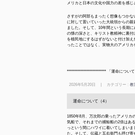
メリカと日本の文化や国力の差を感じ
さすがの阿部もまったく想像もつかな
に対して置いていった大統領からの親
ました。そして
、10年間という長期
の懐の深さと、キリスト教精神に裏付
を植民地にするはずがないと付け加え
ったことではなく、実物大のアメリカ
************************** 「
2026年5月20日
|
カテゴリー :
教
運命について（4）
1850年8月、万次郎の乗ったアメリ
気船で、それまでの捕鯨船の2倍はあ
っという間にハワイに着いてしまいま
た。そして、伝蔵と五右衛門も呼び寄