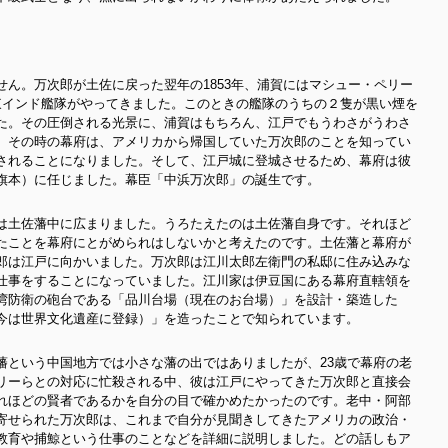
ん。万次郎が土佐に戻った翌年の1853年、浦賀にはマシュー・ペリー
東インド艦隊がやってきました。このときの艦隊のうちの２隻が黒い煙を
た。その圧倒される光景に、浦賀はもちろん、江戸でもうわさがうわさ
。その時の
幕府は、アメリカから帰国していた万次郎のことを知ってい
されることになりました。そして、江戸城に登城させるため、幕府は彼
旗本）に任じました。幕臣「中浜万次郎」の誕生です。
は土佐藩中に広まりました。うろたえたのは土佐藩自身です。それほど
たことを幕府にとがめられはしないかと考えたのです。土佐藩と幕府が
郎は江戸に向かいました。万次郎は江川太郎左衛門の私邸に住み込みな
仕事をすることになっていました。江川家は伊豆国にある幕府直轄領を
湾防衛の砲台である「品川台場（現在のお台場）」を設計・築造した
今は世界文化遺産に登録）」を造ったことで知られています。
藩という中国地方では小さな藩の出ではありましたが、23歳で幕府の老
リーらとの対応に忙殺される中、彼は江戸にやってきた万次郎と直接会
れほどの賢者であるかを自分の目で確かめたかったのです。
老中・阿部
寄せられた万次郎は、これまで自分が見聞きしてきたアメリカの政治・
教育や捕鯨という仕事のことなどを
詳細に説明しました。どの話しもア