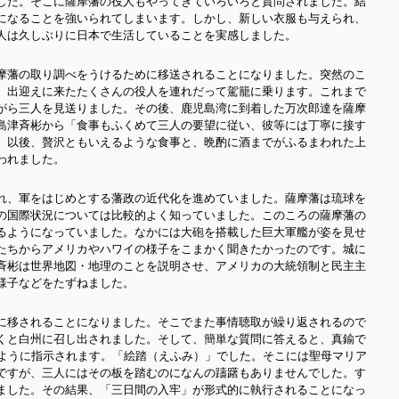
した。そこに薩摩藩の役人もやってきていろいろと質問されました。結
になることを強いられてしまいます。しかし、新しい衣服も与えられ、
人は久しぶりに日本で生活していることを実感しました。
摩藩の取り調べをうけるために移送されることになりました。突然のこ
、出迎えに来たたくさんの役人を連れだって駕籠に乗ります。これまで
がら三人を見送りました。その後、鹿児島湾に到着した万次郎達を薩摩
島津斉彬から「食事もふくめて三人の要望に従い、彼等には丁寧に接す
。以後、贅沢ともいえるような食事と、晩酌に酒までがふるまわれた上
われました。
れ、軍をはじめとする藩政の近代化を進めていました。薩摩藩は琉球を
の国際状況については比較的よく知っていました。このころの薩摩藩の
るようになっていました。なかには大砲を搭載した巨大軍艦が姿を見せ
たちからアメリカやハワイの様子をこまかく聞きたかったのです。城に
斉彬は世界地図・地理のことを説明させ、アメリカの大統領制と民主主
様子などをたずねました。
に移されることになりました。そこでまた事情聴取が繰り返されるので
くと白州に召し出されました。そして、簡単な質問に答えると、真鍮で
むように指示されます。「絵踏（えふみ）」でした。そこには聖母マリア
ですが、三人にはその板を踏むのになんの躊躇もありませんでした。す
ました。その結果、「三日間の入牢」が形式的に執行されることになっ