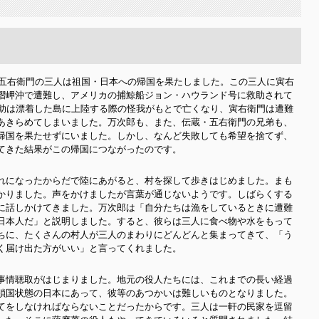
、五右衛門の三人は祖国・日本への帰国を果たしました。この三人に寅右
摺岬沖で遭難し、アメリカの捕鯨船ジョン・ハウランド号に救助されて
重助は漂着した島に上陸する際の怪我がもとで亡くなり、寅右衛門は遭難
あきらめてしまいました。万次郎も、また、伝蔵・五右衛門の兄弟も、
帰国を果たせずにいました。しかし、なんど失敗しても希望を捨てず、
てきた結果がこの帰国につながったのです。
れになったからだで陸にあがると、村を探して歩きはじめました。まも
かりました。声をかけましたが言葉が通じないようです。しばらくする
に話しかけてきました。万次郎は「自分たちは漁をしているときに遭難
日本人だ」と説明しました。すると、彼らは三人に食べ物や水をもって
ちに、たくさんの村人が三人のまわりにどんどんと集まってきて、「う
く届け出た方がいい」と言ってくれました。
事情聴取がはじまりました。地元の役人たちには、これまでの長い経過
鎖国状態の日本にあって、彼等のあつかいは難しいものとなりました。
てをしなければならないことだったからです。三人は一軒の民家を逗留