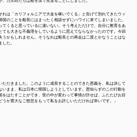
が、万次郎たちは船を涙で見送ることにしました。
それは「カリフォルニアで大金を稼いでくる」と告げて別れてきたウィ
帰国のことを船長にはまったく相談せずにハワイに来てしまいました。
ってくると思っているに違いない。そう考えただけで、自分に教育をあ
とても大きな不義理をしているように思えてならなかったのです
。今回
失うかもしれません。そうなれば船長との再会は二度とかなうことはな
ました。
いただきました。このように成長することのできた恩義を、私は決して
ないまま、私は日本に帰国しようとしています。恩知らずのこの行動を
国をはたすことができ、世の中が変わって事情が許せば、ふたたびお目
どうか寛大なご慈悲をもって私をお許しいただければ幸いです。」