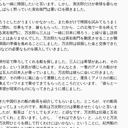
ちも一緒に帰国したいと言います。しかし、寅次郎だけが表情を曇らせ
しばらく黙っていた寅右衛門は重い口を開きました。
ろうとしたがうまくいかなかった。また命がけで帰国を試みてもうまく
に慣れ、仕事もでき、嫁ももらった。だから、この土地で一生を終えて
る寅右衛門に、万次郎ら三人は「一緒に日本に帰ろう」と繰り返し説得
ことはありませんでした。万次郎たちは寅右衛門を翻意させることが難
帰国の準備を進めることにしました
。万次郎は採掘した金と交換できた
船などの必要なものを購入していきました。
球付近で降ろしてくれる船を探しました。
三人には希望があふれ、その
せる」という決意が感じられます。そんなとき、一隻のアメリカ船がオ
は五人の日本人が乗っていました。万次郎は彼らに会いに行きました
運び、その帰りに嵐に会って遭難したとのこと。運良くアメリカの船に
換えてハワイまで乗せてきてもらったところだといいます。「彼らと一
希望が現実のものになってきたように感じました。
きた中国行きの船の船長を紹介してもらいました。ところが、その船長
なってしまったのです。船長は万次郎だけは乗船させたくないと言いま
したが、船長は「どうしてもダメだ」と頑なです。万次郎は伝蔵と五右
ってくれ」と言います。しかし、「それはできない」と、ふたりと万次
万次郎ひとりを残して行くわけにはいかない」ということに。紀州船の