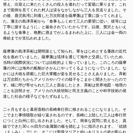
替え、出迎えに来たたくさんの役人を連れだって駕籠に乗ります。これ
まで面倒を見てくれた村人は涙をながしながら三人を見送りました。そ
の後、鹿児島湾に到着した万次郎達を薩摩藩は丁重に扱ってくれまし
た。藩主の島津斉彬から「食事もふくめて三人の要望に従い、彼等には
丁寧に接するように」と厳命されていたからです。以後、贅沢ともいえ
るような食事と、晩酌に酒までがふるまわれた上に、三人には金一両の
俸給までが支払われました。
薩摩藩の島津斉彬は開明派として知られ、軍をはじめとする藩政の近代
化を進めていました。薩摩藩は琉球を通じて海外と交易していたため、
当時の国際状況については比較的よく知っていました。このころの薩摩
藩の沖には海外の船舶がさかんにやってくるようになっていました。な
かには大砲を搭載した巨大軍艦が姿を見せることさえありました。斉彬
は万次郎たちからアメリカやハワイの様子をこまかく聞きたかったので
す。城に呼び寄せられた三人と面会したとき、斉彬は世界地図・地理の
ことを説明させ、アメリカの大統領制と民主主義のことや科学技術の発
達した社会の様子などをたずねました。
二ヶ月もすると幕府直轄の長崎奉行所に移されることになりました。そ
こでまた事情聴取が繰り返されるのです。長崎に上陸した三人は奉行所
につくと白州に召し出されました。そして、簡単な質問に答えると、真
鍮でできた30ｃｍ四方の金属製の板を踏むように指示されます。「絵踏
（えふみ）」でした。そこには聖母マリアと幼いキリストの姿が彫られ