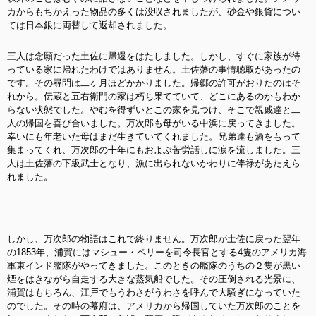
カからもちかえった物品の多くは没収されましたが、砂金や銀貨につい
ては日本銀に両替して返却されました。
三人は念願だった土佐に帰還をはたしました。しかし、すぐに家族が待
っている家に帰れたわけではありません。土佐藩の事情聴取があったの
です。その尋問は二ヶ月ほどかかりました。帰郷の許可がおりたのはそ
れから。伝蔵と五右衛門の家は朽ち果てていて、どこにあるのかもわか
らない状態でした。やむを得ずいとこの家を見つけ、そこで親戚達と二
人の帰国を喜び合いました。万次郎も母がいる中浜に戻ってきました。
幸いにも年老いた母はまだ生きていてくれました。兄弟達も酒をもって
集まってくれ、万次郎の十年にもおよぶ苦労話しに涙を流しました。三
人は土佐藩の下級武士となり、漁に出られないかわりに俸禄があたえら
れました。
しかし、万次郎の物語はこれで終りません。万次郎が土佐に戻った翌年
の1853年、浦賀にはマシュー・ペリーを司令長官とする4隻のアメリカ海
軍東インド艦隊がやってきました。このときの艦隊のうちの２隻が黒い
煙をはきながら自走する大きな蒸気船でした。その圧倒される光景に、
浦賀はもちろん、江戸でもうわさがうわさを呼んで大騒ぎになっていた
のでした。その時の
幕府は、アメリカから帰国していた万次郎のことを