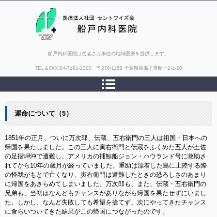
船戸内科医院は患者さん本位の地域医療を提供します。
TEL＆FAX.
04-7181-2300 〒270-1158 千葉県我孫子市船戸2-1-10
運命について（5）
1851年の正月、ついに万次郎、伝蔵、五右衛門の三人は祖国・日本への
帰国を果たしました。この三人に寅右衛門と伝蔵をふくめた五人が土佐
の足摺岬沖で遭難し、アメリカの捕鯨船ジョン・ハウランド号に救助さ
れてから10年の歳月が経っていました。重助は漂着した島に上陸する際
の怪我がもとで亡くなり、寅右衛門は遭難したときの恐ろしさのあまり
に帰国をあきらめてしまいました。万次郎も、また、伝蔵・五右衛門の
兄弟も、当初はなんどもチャンスがありながら帰国を果たせずにいまし
た。しかし、なんど失敗しても希望を捨てず、次にやってきたチャンス
に食らいついてきた結果がこの帰国につながったのです。