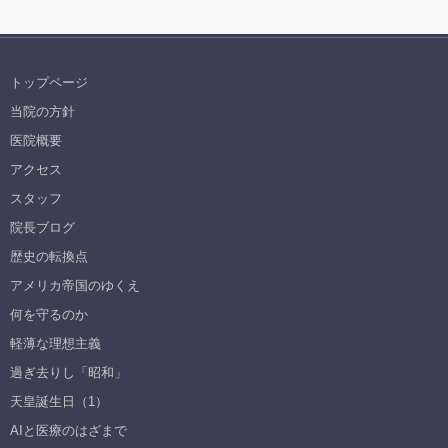
トップページ
当院の方針
医院概要
アクセス
スタッフ
院長ブログ
歴史の転換点
アメリカ帝国のゆくえ
何を守るのか
軽薄な理想主義
過ぎ去りし「昭和」
天皇誕生日（1）
AIと医療のはざまで