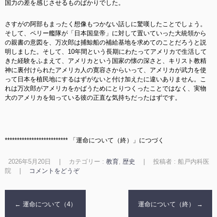
国力の差を感じさせるものばかりでした。
さすがの阿部もまったく想像もつかない話しに驚嘆したことでしょう。
そして、ペリー艦隊が「日本国皇帝」に対して置いていった大統領から
の親書の意図を、万次郎は捕鯨船の補給基地を求めてのことだろうと説
明しました。そして
、10年間という長期にわたってアメリカで生活して
きた経験をふまえて、アメリカという国家の懐の深さと、キリスト教精
神に裏付けられたアメリカ人の寛容さからいって、アメリカが武力を使
って日本を植民地にするはずがないと付け加えたに違いありません。こ
れは万次郎がアメリカをかばうためにとりつくったことではなく、実物
大のアメリカを知っている彼の正直な気持ちだったはずです。
************************** 「運命について（終）」につづく
2026年5月20日
|
カテゴリー :
教育
,
歴史
|
投稿者 : 船戸内科医
院
|
コメントをどうぞ
←
運命について（4）
運命について（終）
→