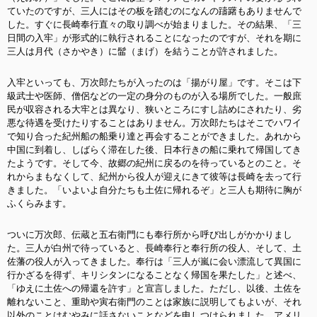
ていたのですが、三人にはその板を踏むのになんの躊躇もありませんで
した。すぐに長崎奉行直々の取り調べが始まりました。その結果、「三
日間の入牢」が形式的に執行されることになったのですが、それを期に
三人は月代（さかやき）に髷（まげ）を結うことが許されました。
入牢といっても、万次郎たちが入ったのは「揚がり屋」です。そこは下
級武士や医師、僧侶などの一定の身分のものが入る場所でした。一般庶
民が収容される大牢とは異なり、狭いところにすし詰めにされたり、劣
悪な待遇を受けたりすることはありません。万次郎たちはそこでハワイ
で知り合った紀州船の船乗り達と再会することができました。あれから
中国に到着し、しばらく滞在した後、日本行きの船に乗れて帰国してき
たようです。そして今、故郷の紀州に戻るのを待っているとのこと。そ
れからまもなくして、紀州から役人が迎えにきて彼等は長崎を去って行
きました。「いよいよ自分たちも土佐に帰れるぞ」と三人も期待に胸が
ふくらみます。
ついに万次郎、伝蔵と五右衛門にも奉行所から呼び出しがかかりまし
た。三人が白州で待っていると、長崎奉行と奉行所の役人、そして、土
佐藩の役人が入ってきました。奉行は「三人が嵐に会い漂流して異国に
行かざるを得ず、キリシタンになることなく帰国を果たした」と述べ、
「ゆえに土佐への帰還を許す」と宣言しました。ただし、以後、土佐を
離れないこと、重助や寅右衛門のことは家族に説明してもよいが、それ
以外のことはむやみに話さないことなどを申しつけられました。アメリ