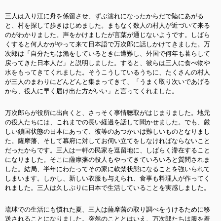
三人は入り江に舟を係留させ、ずぶ濡れになったからだで陸にあがる
と、村を探して歩きはじめました。まもなく数人の村人が近づいて来る
のがわかりました。声をかけましたが言葉が通じないようです。しばら
くすると何人かがやって来て日本語で万次郎に話しかけてきました。万
次郎は「自分たちは漁をしているときに遭難し、外国で何年も暮らして
戻ってきた日本人だ」と説明しました。すると、彼らは三人に食べ物や
水をもってきてくれました。そうこうしているうちに、たくさんの村人
が三人のまわりにどんどんと集まってきて、「うまく取り次いであげる
から、役人に早く届け出た方がいい」と言ってくれました。
万次郎らが役所に出向くと、さっそく事情聴取がはじまりました。地元
の役人たちには、これまでの長い経過を話して聞かせました。でも、厳
しい鎖国状態の日本にあって、彼等のあつかいは難しいものとなりまし
た。薩摩藩、そして幕府に対してお伺い立てをしなければならないこと
だったからです。三人は一軒の民家を逗留地に、しばらく滞在すること
になりました。そこに薩摩藩の役人もやってきていろいろと質問されま
した。結局、半年にわたってその家に軟禁状態になることを強いられて
しまいます。しかし、新しい衣服も与えられ、食事も料理人が作ってく
れました。三人は久しぶりに日本で生活していることを実感しました。
琉球での生活にも慣れた夏、三人は薩摩藩の取り調べをうけるために移
送されることになりました。突然のこととはいえ、万次郎たちは服を着