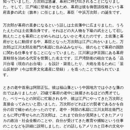
知っていました。万次郎は急遽、幕府に呼び出されることになりまし
た。そして、江戸城に登城させるため、幕府は彼を御普請役格という幕
府直参の武士（旗本）に任じました。幕臣「中浜万次郎」の誕生です。
万次郎が幕府の直参になるという話しは土佐藩中に広まりました。うろ
たえたのは土佐藩自身です。それほどの大人物を下級の武士として召し
抱えたことを幕府にとがめられはしないかと考えたのです。土佐藩と幕
府がともに動揺する中、幕臣となった万次郎は江戸に向かいました。万
次郎は江川太郎左衛門の私邸に住み込みながら、彼のもとで幕府の国防
に関わる仕事をすることになっていました。江川家は伊豆国にある幕府
直轄領を治める代官を世襲した名士です。江戸湾防衛の砲台である「品
川台場（現在のお台場）」を設計・築造したり、大砲を造るために「韮
山反射炉（今は世界文化遺産に登録）」を造ったことで知られていま
す。
ときの老中首座は阿部正弘。彼は福山藩という中国地方では小さな藩の
出ではありましたが、23歳で幕府の老中に抜擢されるほどの秀才でし
た。ペリーらとの対応に忙殺される中、彼は江戸にやってきた万次郎と
直接会ってみたいと思いました。万次郎がどれほどの賢者であるかを自
分の目で確かめたかったのです。
老中・阿部の私邸に江川太郎左衛門と
ともに呼び寄せられた万次郎は、これまで自分が見聞きしてきたアメリ
カの政治・社会全般のことや、自分が受けてきた教育や捕鯨という仕事
のことなどを
詳細に説明しました。どの話しもアメリカと日本の文化や