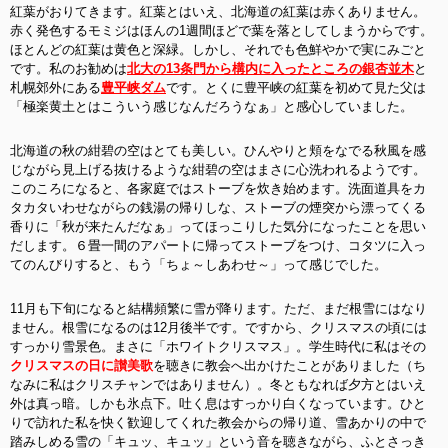
紅葉がおりてきます。紅葉とはいえ、北海道の紅葉は赤くありません。
赤く発色するモミジはほんの1週間ほどで葉を落としてしまうからです。
ほとんどの紅葉は黄色と深緑。しかし、それでも色鮮やかで実にみごと
です。私のお勧めは
北大の13条門から構内に入ったところの銀杏並木
と
札幌郊外にある
豊平峡ダム
です。とくに豊平峡の紅葉を初めて見た父は
「極楽黄土とはこういう感じなんだろうなぁ」と感心していました。
北海道の秋の紺碧の空はとても美しい。ひんやりと頬をなでる秋風を感
じながら見上げる抜けるような紺碧の空はまさに心洗われるようです。
このころになると、各家庭ではストーブを炊き始めます。洗面道具をカ
タカタいわせながらの銭湯の帰りしな、ストーブの煙突から漂ってくる
香りに「秋が来たんだなぁ」ってほっこりした気分になったことを思い
だします。６畳一間のアパートに帰ってストーブをつけ、コタツに入っ
てのんびりすると、もう「ちょ～しあわせ～」って感じでした。
11月も下旬になると結構頻繁に雪が降ります。ただ、まだ根雪にはなり
ません。根雪になるのは12月後半です。ですから、クリスマスの頃には
すっかり雪景色。まさに「ホワイトクリスマス」。学生時代に私はその
クリスマスの日に讃美歌
を聴きに教会へ出かけたことがありました（ち
なみに私はクリスチャンではありません）。冬ともなれば夕方とはいえ
外は真っ暗。しかも氷点下。吐く息はすっかり白くなっています。ひと
りで訪れた私を快く歓迎してくれた教会からの帰り道、雪あかりの中で
踏みしめる雪の「キュッ、キュッ」という音を聴きながら、ふとさっき