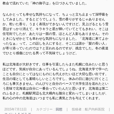
教会で流れていた「神の御子は」を口づさんでいました。
なんかとっても幸せな気持ちになって、ちょっと立ち止まって深呼吸を
してみました。するとどうでしょう。雪の香りがするじゃありません
か。乾いた香り。うまく表現ができないんですけど。見上げるともう雪
雲はすっかり消えて、キラキラと星が輝いていてとてもきれい。そこは
住宅街でしたが、あたりは一面の雪。ほとんど人影もありません。その
ときになぜかとても幸わせな気持ちになりました。「北海道に来てよか
ったなぁ」って。この話しを人にすると、そこには誰か「髪の長い人」
が寄り添っていたのでは？と言われるのですが、残念でした。冬の夜道
でひとり感傷にひたる男って不気味でしょうけど。
私は北海道が大好きです。仕事を引退したらまた札幌に住みたいと思う
ほどです。気候が自分にあっているんでしょうね。北海道大学で学べた
ことも自分にとってはなにものにも代えがたいほど大切な思い出です。
生活の場としても素晴らしいところですし、休みの日に遊びに行くとこ
ろにも事欠きません。のんびりと自分のペースで大学生活を送れたとい
う意味で北海道は自分に一番合っていたんだと思います。北海道は第二
のふるさと。札幌駅周辺も北大構内も随分と変わってしまいましたが、
私の心の中の北海道はいつまでも私に勇気と力を与えてくれます。
2015年7月11日
|
カテゴリー :
回想
|
投稿者 : 船戸内科医院
|