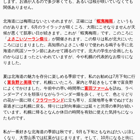
します。お酒が入るので多少寒くても、あるいは桜が咲いていなくても
関係ありません。
北海道には梅雨はないといわれますが、正確には「
蝦夷梅雨
」というも
のがあります。6月のライラックが咲くころ、大雨にこそなりませんが天
候が悪くて肌寒い日が続きます。これが「蝦夷梅雨」です。このころに
「
よさこいソーラン祭り
」が開催されます。この祭りは私が北大にいた
ころにはじまりました。高知県のよさこい祭りで使われる鳴子を手に北
海道の民謡ソーラン節にあわせて踊るのです。北大の学生が企画したも
のからはじまったといわれていますが、今や札幌の代表的なお祭りにな
りました。
夏は北海道の魅力を存分に楽しめる季節です。私のお勧めは7月下旬に行
く
富良野と美瑛
です。札幌にいたころ、家内と早起きをして車で富良野
によくでかけました。午前中の早い時間帯に
富田ファーム
を訪ね、ラベ
ンダーアイスを頬張りながらラベンダー畑を歩く。そして、色とりどり
の花が一面に咲く
フラワーランド
に立ち寄り、丘陵地帯を車でぬけてお
昼過ぎには札幌に戻る。帰りには対向車線には延々と渋滞の車列が続い
ています。札幌に帰るとなんか休日の時間を有効に使えた気持ちになっ
たものです。
私が一番好きな北海道の季節は秋です。9月も下旬ともなればだいぶ涼し
くなり、大雪山系では紅葉がはじまります。そして、10月になると街に