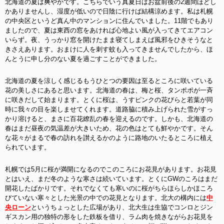
北海道の夏は爽やかです。こちらでいう真夏日はお盆前後の2週間ほどし
かありませんし、湿度が低いので日陰に行けば結構涼めます。私は札幌
の中央区というど真ん中のマンションに住んでいました。11階でもあり
ましたので、夏は東西の窓をあければ心地よい風が入ってきてエアコン
いらず。夜、うっかり窓を開けたまま寝てしまえば風邪をひきそうなと
きさえあります。おまけに人を刺す蚊も入ってきませんでしたから、ほ
んとうに申し分のない夏を過ごすことができました。
北海道の夏を涼しく感じるもうひとつの要因は至るところに咲いている
花の美しさにあると思います。北海道の春は、梅と桜、タンポポが一斉
に咲きだして始まります。とくに桜は、うすピンクの花びらと若葉が同
時に我々の目を楽しませてくれます。道路脇に積み上げられた雪がすっ
かり溶けると、まさに百花繚乱の春を迎えるのです。しかも、北海道の
春はまだ昼夜の気温差が大きいため、花の色はとても鮮やかです。そん
な花々がまるで春の訪れを讃えるかのように路地のいたるところに植え
られています。
札幌では5月に桜が満開になるのでこのころにお花見があります。お花見
とはいえ、まだ冬のような寒さは続いています。とくにGWのころはまだ
開花したばかりです。それでなくても寒いのに桜がちらほらしかほころ
びていない寒々とした光景の中での花見となります。北大の構内には
中
央ローン
というちょっとした広場があり、北大生は生協でコンロとジン
ギスカン用の独特の形をした鉄板を借り、ラム肉を焼きながらお花見を