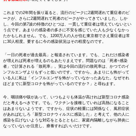
これまでの2年間を振り返ると、流行のピークに2週間遅れて重症者のピ
ークが、さらに2週間遅れて死者のピークがやってきていました。しか
し、今回の第7波の特徴のひとつは、一貫して重症者は増えていないとい
う点です。あまりの感染者の多さに不安を感じていた人も少なくなかっ
たかもしれません。でも、1200万人の人が住む東京都でさえ重症者は常
に30人程度。要するに今の感染状況はその程度なのです。
「一日の死者が過去最高」と報道されています。でも、これだけ感染者
が増えれば死者が増えるのもあたりまえです。問題なのは「死者÷感染
者」で計算される「致死率」。実は今回の流行の致死率は、かつてのイ
ンフルエンザよりもずっと低いのです。ですから、あまりにも怖がって
いる人に私は「インフルエンザを怖がっていなかったあなた。なぜそれ
ほどまでに新型コロナを怖がっているのですか？」と尋ねます。
今、咽頭痛や咳があって、いつもよりも体温が高ければ新型コロナ感染
だと考えるべきです。でも、ワクチンを接種していれば高熱になること
はあまりないようです。ですから、症状の軽重には関係なく、風邪症状
があればむしろ「新型コロナウィルスに感染した」と考えて、他の人に
感染を広げないような対応をとるとともに、家庭内隔離しながら肺炎に
なっていないか注意し、療養すればいいだけです。