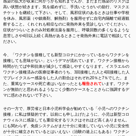
感染の拡大が収束に向かうかも知れまでんが、まだまだ感染のリスクは
高い状態が続きます。気を緩めずに、手洗いとうがいの励行、マスクエ
チケットを継続して下さい。そして、風邪症状のあるときは仕事や学校
を休み、風邪薬（や鎮痛剤、解熱剤）を服用せずに自宅内隔離で経過観
察すること。くれぐれも軽症なのに発熱外来を受診しないでください。
症状がつらいときのみ対処療法薬を服用し、呼吸回数の多くなるような
息苦しさや4日以上続く高熱があるときこそ発熱外来に電話で相談してく
ださい。
今、「ワクチンを接種しても新型コロナにかかっているからワクチンを
接種しても意味がない」というデマが流れています。ワクチン接種から
時間がたてば中和抗体が減少して感染しやすくなります。イスラエルの
ワクチン接種済みの医療従事者のうち、3回接種した人と4回接種した人
でブレイクスルー感染をした人の割合はそれぞれ20％と7％でした。ま
た、重篤なケースや死亡者はいなかったとも
報告されて
います。ワクチ
ンが無効だと思われるようなごく少数のケースをことさらに強調するデ
マに惑わされないで下さい。
その一方で、厚労省と日本小児科学会が勧めている「小児へのワクチン
接種」に私は懐疑的です。以前にも申し上げたように、小児は新型コロ
ナウィルスに感染しても重症化するリスクはそれほど高くありません。
にも関わらず、免疫システムがまだ十分に発達していない小児に安全性
が十分に確立されているとはいえない（治験の途上にもある）ワクチン