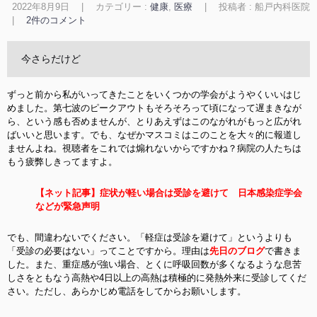
2022年8月9日
|
カテゴリー :
健康
,
医療
|
投稿者 : 船戸内科医院
|
2件のコメント
今さらだけど
ずっと前から私がいってきたことをいくつかの学会がようやくいいはじ
めました。第七波のピークアウトもそろそろって頃になって遅まきなが
ら、という感も否めませんが、とりあえずはこのながれがもっと広がれ
ばいいと思います。でも、なぜかマスコミはこのことを大々的に報道し
ませんよね。視聴者をこれでは煽れないからですかね？病院の人たちは
もう疲弊しきってますよ。
【ネット記事】症状が軽い場合は受診を避けて 日本感染症学会
などが緊急声明
でも、間違わないでください。「軽症は受診を避けて」というよりも
「受診の必要はない」ってことですから。理由は
先日のブログ
で書きま
した。また、重症感が強い場合、とくに呼吸回数が多くなるような息苦
しさをともなう高熱や4日以上の高熱は積極的に発熱外来に受診してくだ
さい。ただし、あらかじめ電話をしてからお願いします。