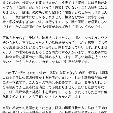
多くの場合、検査など必要ありません。検査では「陽性」には意味があ
っても、「陰性」だからといって「感染していない」ことの証明にはな
りません。「陰性」の結果が出た翌日に「陽性」となるかもしれません
し、二日後に陽性になるかもしれません。検査をむやみに要求する会
社・学校が多すぎるのです。旅行をするにも「陰性証明」が必要らしい
ですが、そんな証明ができる検査があれば教えてほしいくらいです。
正体もわからず、予防法も治療法もまったくない頃と、今のようにワク
チンもあり、重症になったときの治療法があって、しかも感染しても多
くが風邪症状にとどまっている今とが同じであっていいはずがありませ
ん。人々の恐怖心をあおることを商売にする人がいます。する必要のな
い検査や飲む必要のない薬を勧める人もいます。正しい知識を持ってい
ないと、そうした人のいいカモになるので注意が必要です。
いつかTVで見かけたのですが、病院に入院できずに自宅で療養する新型
コロナ患者に心電図検査をする医者がいました。しかも診療費が高いモ
ニター検査です。こんなもの本来は不必要です。また、食事もとれ、水
分も補給できる患者に点滴だって必要ありません。たいした熱でもな
く、軽い風邪症状で発熱外来を受診することも、またそうした患者に解
熱剤を処方することも正直にいってどうかと思います。
当院に相談のお電話があったとき、軽症の風邪症状の方に私は「症状は
軽いが新型コロナの可能性がある」「でも検査や薬は必要ない」「自宅