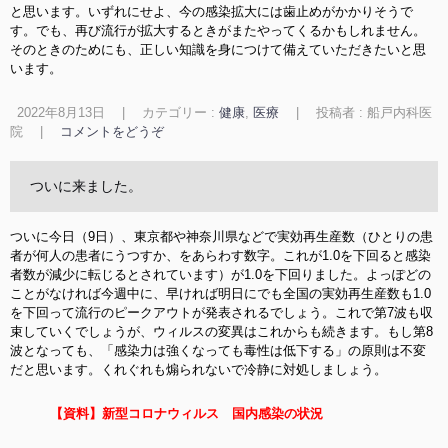
と思います。いずれにせよ、今の感染拡大には歯止めがかかりそうで
す。でも、再び流行が拡大するときがまたやってくるかもしれません。
そのときのためにも、正しい知識を身につけて備えていただきたいと思
います。
2022年8月13日
|
カテゴリー :
健康
,
医療
|
投稿者 : 船戸内科医
院
|
コメントをどうぞ
ついに来ました。
ついに今日（9日）、東京都や神奈川県などで実効再生産数（ひとりの患
者が何人の患者にうつすか、をあらわす数字。これが1.0を下回ると感染
者数が減少に転じるとされています）が1.0を下回りました。よっぽどの
ことがなければ今週中に、早ければ明日にでも全国の実効再生産数も1.0
を下回って流行のピークアウトが発表されるでしょう。これで第7波も収
束していくでしょうが、ウィルスの変異はこれからも続きます。もし第8
波となっても、「感染力は強くなっても毒性は低下する」の原則は不変
だと思います。くれぐれも煽られないで冷静に対処しましょう。
【資料】新型コロナウィルス 国内感染の状況