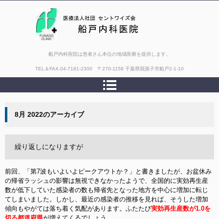
船戸内科医院は患者さん本位の地域医療を提供します。
TEL＆FAX.
04-7181-2300 〒270-1158 千葉県我孫子市船戸2-1-10
8月 2022
のアーカイブ
繰り返しになりますが
前回、「第7波もいよいよピークアウトか？」と書きましたが、お盆休み
の帰省ラッシュの影響は無視できなかったようで、全国的に実効再生産
数が低下していた感染者の数も帰省先となった地方を中心に増加に転じ
てしまいました。しかし、最近の感染者の推移を見れば、そうした増加
傾向もやがては落ち着く気配があります。ふたたび
実効再生産数が1.0を
切る都道府県
が増えてくるでしょう。