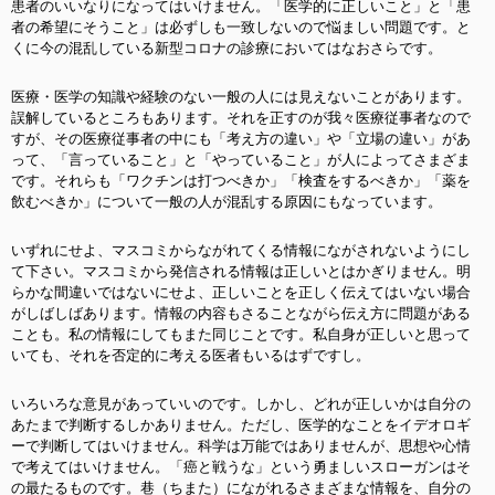
患者のいいなりになってはいけません。「医学的に正しいこと」と「患
者の希望にそうこと」は必ずしも一致しないので悩ましい問題です。と
くに今の混乱している新型コロナの診療においてはなおさらです。
医療・医学の知識や経験のない一般の人には見えないことがあります。
誤解しているところもあります。それを正すのが我々医療従事者なので
すが、その医療従事者の中にも「考え方の違い」や「立場の違い」があ
って、「言っていること」と「やっていること」が人によってさまざま
です。それらも「ワクチンは打つべきか」「検査をするべきか」「薬を
飲むべきか」について一般の人が混乱する原因にもなっています
。
いずれにせよ、マスコミからながれてくる情報にながされないようにし
て下さい。マスコミから発信される情報は正しいとはかぎりません。明
らかな間違いではないにせよ、正しいことを正しく伝えてはいない場合
がしばしばあります。情報の内容もさることながら伝え方に問題がある
ことも。私の情報にしてもまた同じことです。私自身が正しいと思って
いても、それを否定的に考える医者もいるはずですし。
いろいろな意見があっていいのです。しかし、どれが正しいかは自分の
あたまで判断するしかありません。ただし、医学的なことをイデオロギ
ーで判断してはいけません。科学は万能ではありませんが、思想や心情
で考えてはいけません。「癌と戦うな」という勇ましいスローガンはそ
の最たるものです。巷（ちまた）にながれるさまざまな情報を、自分の