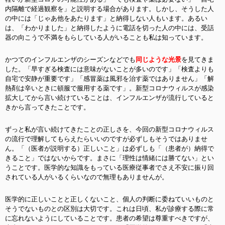
内隔離で経過観察を」と説明する場合があります。しかし、そうした人
の中には「じゃあ他をあたります」と納得しない人もいます。あるい
は、「わかりました」と納得したように電話を切った人の中には、受話
器の向こうで不満をもらしている人がいることも私は知っています。
かつてのインフルエンザのシーズンなどでも
同じような光景
を見てきま
した。「早すぎる検査には意味がないことが多いのです」「検査よりも
自宅で安静が重要です」「感冒薬は風邪を治す薬ではありません」「解
熱剤は辛いときに頓服で服用する薬です」。新型コロナウィルスが感染
拡大してから言い続けていることは、インフルエンザが流行していると
きから言ってきたことです。
ずっと私が言い続けてきたことの正しさを、今回の新型コロナウィルス
の流行で理解してもらえたらいいのですが必ずしもそうではありませ
ん。「（医者が説明する）正しいこと」は必ずしも「（患者が）納得で
きること」ではないからです。まさに「理性は情緒には勝てない」とい
うことです。医学的な知識をもっている医療従事者でさえ不安に振り回
されている人がいるくらいなので無理もありませんが。
医学的に正しいことと正しくないこと、個人の判断に委ねていいものと
そうでないものとの区別は大切です。これは日頃、私が診療する際に常
に忘れないようにしていることです。患者の希望は尊重すべきですが、