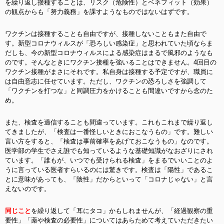
を繰り返し接種することは、リスク（危険性）とベネフィット（効果）
の観点からも「努力義務」を課すようなものではないはずです。
ワクチンは接種することも自由ですが、接種しないこともまた自由で
す。新型コロナウィルスが「恐ろしい感染症」と思われていた頃ならま
だしも、今の新型コロナウィルスによる感染症はまるで風邪のようなも
のです。そんなときにワクチン接種を強いることはできません。4回目の
ワクチン接種がまさにそれです。私自身は接種する予定ですが、職員に
は自由意志に任せています。ただし、ワクチンの恐ろしさを強調して
「ワクチンを打つな」と同調圧力をかけることも間違いですから念のた
め。
また、検査を過信することも間違っています。これもこれまで繰り返し
てきましたが、「検査は一番怪しいときにおこなうもの」です。難しい
言い方をすると、「検査は事前確率をあげておこなうもの」なのです。
医学部の学生でさえ誰でも知っているような基礎知識がなおざりにされ
ています。「誰もが、いつでも受けられる検査」をまるでいいことのよ
うに言っている医者すらいるのには驚きです。検査は「陽性」であるこ
とに意味があっても、「陰性」だからといって「コロナじゃない」と言
えないのです。
同じこと
を繰り返して「耳にタコ」かもしれませんが、「経過観察の重
要性」「薬や検査の必要性」についてはあらためて考えていただきたい