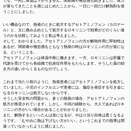
でも、一向に体温は下がりません。関節痛や倦怠感も続きました。体力
が落ちてきたことを感じはじめたことから
、一日に一回だけ解熱剤を使
うことにしました。
いい機会なので、熱発のときに処方するアセトアミノフェン（カロナー
ル）と、主に痛み止めとして処方するロキソニンで効果がどのくらい違
うのかを比較してみようと私は考えました。
そして、わかりました。アセトアミノフェンの方が解熱作用に即効性は
あるが、関節痛や倦怠感をともなう熱発の時はロキソニンの方が楽にな
る、ということを。
アセトアミノフェンは体温中枢に働きます。一方、ロキソニンは肝臓で
代謝を受けてから各組織で抗炎症作用をもたらします。そうした薬の効
き方の違いからくるものなのでしょう。
これまで当たり前のように、熱発患者にはアセトアミノフェンを処方し
ていました。小児のインフルエンザ患者には、脳症を発症する引き金に
なるロキソニンは処方しないからです。
そうした安全性の問題から、多くの熱発の場合、アセトアミノフェンの
処方が推奨されています。しかし、今回の経験から、大人であればロキ
ソニンの方がいい場合があることがわかりました。
また、解熱するといったんは楽になるが、やはり治り自体は悪くなるよ
うです。「むやみに熱は下げない方がいい」というこれまでの指導は間
違っていなかったように感じました。