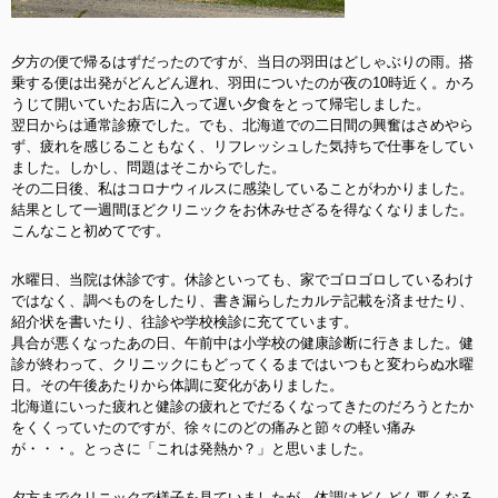
夕方の便で帰るはずだったのですが、当日の羽田はどしゃぶりの雨。搭
乗する便は出発がどんどん遅れ、羽田についたのが夜の10時近く。かろ
うじて開いていたお店に入って遅い夕食をとって帰宅しました。
翌日からは通常診療でした。でも、北海道での二日間の興奮はさめやら
ず、疲れを感じることもなく、リフレッシュした気持ちで仕事をしてい
ました。しかし、問題はそこからでした。
その二日後、私はコロナウィルスに感染していることがわかりました。
結果として一週間ほどクリニックをお休みせざるを得なくなりました。
こんなこと初めてです。
水曜日、当院は休診です。休診といっても、家でゴロゴロしているわけ
ではなく、調べものをしたり、書き漏らしたカルテ記載を済ませたり、
紹介状を書いたり、往診や学校検診に充てています。
具合が悪くなったあの日、午前中は小学校の健康診断に行きました。健
診が終わって、クリニックにもどってくるまではいつもと変わらぬ水曜
日。その午後あたりから体調に変化がありました。
北海道にいった疲れと健診の疲れとでだるくなってきたのだろうとたか
をくくっていたのですが、徐々にのどの痛みと節々の軽い痛み
が・・・。とっさに「これは発熱か？」と思いました。
夕方までクリニックで様子を見ていましたが、体調はどんどん悪くなる