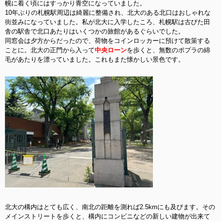
幌に着く頃にはすっかり青空になっていました。
10年ぶりの札幌駅周辺は綺麗に整備され、北大のある北口はおしゃれな
街並みになっていました。私が北大に入学したころ、札幌駅は古びた田
舎の駅舎で北口あたりはいくつかの旅館があるぐらいでした。
同窓会は夕方からだったので、荷物をコインロッカーに預けて散策する
ことに。北大の正門から入って
中央ローン
を歩くと、無数のポプラの綿
毛があたりを漂っていました。これもまた懐かしい景色です。
北大の構内はとても広く、南北の距離を測れば2.5kmにも及びます。その
メインストリートを歩くと、構内にコンビニなどの新しい建物が出来て