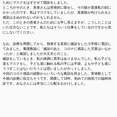
ためにマスクをはずさせて聴診をしました。
ところがそのとき、患者さんは突発的に咳をし、その咳が直接私の顔に
かかったのです。私はマスクをしていましたが、直接咳が向けられると
感染はまぬがれないのかもしれません。
ただ、このときの患者さんのためにも申し添えますが、こうしたことは
いた仕方ないことです。私たちはそういう仕事をしているのですから気
にしないでください。
なお、診療を再開してから、熱発する直前に健診をした小学校に電話し
てみました。養護教諭に「健診のあと、コロナに感染した児童はいなか
ったか」と確認しましたが大丈夫とのこと。
健診をしているとき、私の体調に異常はありませんでした。私も子ども
達もマスクをし、子ども達に触れる私の手には手袋。よもや子ども達に
うつすことはないだろうとは思いましたがホットしました。
今回のコロナ感染の経験からいろいろな教訓を得ました。実体験として
今後の診療に役立ちそうです。開業して18年、初めての病気での臨時休
診です。みなさんには本当にご心配をおかけしました。