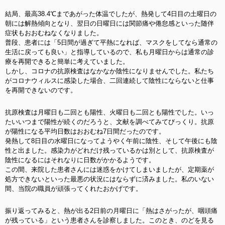
結局、最高38.4℃まであがった体温でしたが、熱発して4日目の土曜日の
朝には解熱傾向となり、翌日の日曜日には関節痛や倦怠感といった随伴
症状もおおむねなくなりました。
普段、患者には「5日間が過ぎて平熱になれば、マスクをしてなら通常の
生活に戻っても良い」と指導しているので、私も月曜日からは通常の診
療を再開できると簡単に考えていました。
しかし、コロナの抗原検査はなかなか陰性になりませんでした。私たち
がコロナウィルスに感染した場合、二回連続して陰性にならないと仕事
を再開できないのです。
抗原検査は月曜日も二回とも陽性、火曜日も二回とも陽性でした。いっ
たいいつまで陽性が続くのだろうと、文献を調べてみてびっくり。抗原
が陽性になる平均日数はおおむね7日間だったのです。
発熱して8日目の水曜日になってようやく午前に陰性、そして午後にも陰
性と出ました。感染力がどれだけ残っているかは別として、抗原検査が
陰性になるにはそれなりに日数がかかるようです。
この間、来院した患者さんには迷惑をかけてしまいましたが、定期薬が
処方できないといった最悪の状況にはならずに済みました。私のいない
間、当院の職員が頑張ってくれたおかげです。
振り返ってみると、熱が出る2日前の月曜日に「熱はさがったが、咽頭痛
が残っている」という患者さんを診察しました。このとき、のどを見る