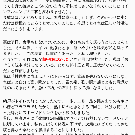
体温は38℃台が続き、全身の関節痛とともに倦怠感があり、寝返りを打
っても身の置きどころのないような不快感にさいなまれていました（イ
ンフルエンザの症状と変わりません）。
食欲はほとんどありません。無理に食べようとせず、そのかわりに水分
だけは積極的にとろうと考えていました。今思うとそれは正しい対処法
だったように思います。
実は初日、食事もしないでいたのに、水分もあまり摂ろうとしませんで
した。その深夜、トイレに起きたとき、軽いめまいと嘔気が私を襲って
きました。
「この感覚、以前にもあった」と私は思いました。
そうです。それは私が
熱中症になった
ときと同じ症状でした。私は「お
そらく脱水状態になっている。だから熱中症と同じ症状がでているの
だ」と確信しました。
私は「排尿中に血圧はさらに下がるはず。意識を失わないようにしなけ
れば」と自分に言い聞かせました。案の定、強い脱力感とともに意識が
遠のいてきたので、急いで納戸の布団に戻って横になりました。
納戸がトイレの前でよかったです。一歩、二歩、足を踏み出すのもキツ
いほどフラフラでしたから。熱中症のときとまるで同じ。私は水筒に入
った冷たいスポーツドリンクをがぶ飲みしました。
普段、患者さんに「発熱後24時間はできるだけ解熱しないで下さい」と
説明しています。私もしばらく体温を下げず、次第にひどくなってきた
咳と鼻水の薬だけを服用することにしました。