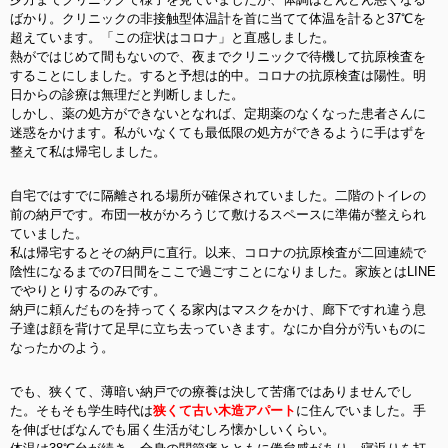
ばかり。クリニックの非接触型体温計を首に当てて体温を計ると37℃を
超えています。
「この症状はコロナ」と直感しました。
熱がではじめて間もないので、夜までクリニックで待機して抗原検査を
することにしました。すると予想は的中。コロナの抗原検査は陽性。明
日からの診療は無理だと判断しました。
しかし、薬の処方ができないとなれば、定期薬のなくなった患者さんに
迷惑をかけます。私がいなくても最低限の処方ができるように手はずを
整えて私は帰宅しました。
自宅ではすでに隔離される場所が確保されていました。二階のトイレの
前の納戸です。布団一枚がかろうじて敷けるスペースに準備が整えられ
ていました。
私は帰宅するとその納戸に直行。以来、コロナの抗原検査が二回連続で
陰性になるまでの7日間をここで過ごすことになりました。家族とはLINE
でやりとりするのみです。
納戸に頼んだものを持ってくる家内はマスクをかけ、廊下ですれ違う息
子達は顔を背けて足早に立ち去っていきます。なにか自分が汚いものに
なったかのよう。
でも、狭くて、薄暗い納戸での療養は決して苦痛ではありませんでし
た。そもそも学生時代は
狭くて古い木造アパート
に住んでいました。手
を伸ばせばなんでも届く生活がむしろ懐かしいくらい。