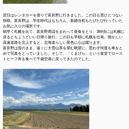
翌日はレンタカーを借りて富良野に行きました。この日も雲ひとつない
快晴。富良野は、学生時代はもちろん、新婚当初もたびたび行っていた
お気に入りの場所です。
朝早く札幌を出て、富良野周辺をまわって昼食をとり、3時頃には札幌に
戻るとちょうどいい日帰り旅行。この日も早朝に札幌を出発。懐かしい
高速道路を北上すると、北海道らしい景色に心は躍ります。
富良野は昔のまま。遠くに大雪山系を望む眺望に、思わず何度も車をと
めて写真をとっていました。そして、「くまげら」という食堂でロース
トビーフ丼を食べて千歳空港に戻ってきたのでした。