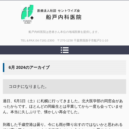
船戸内科医院は患者さん本位の地域医療を提供します。
TEL＆FAX.
04-7181-2300 〒270-1158 千葉県我孫子市船戸2-1-10
6月 2024
のアーカイブ
コロナになりました。
過日、6月1日（土）に札幌に行ってきました。北大医学部の同窓会があ
ったからです。ほとんどの同級生とは卒業してから一度も会っていませ
ん。本当に久しぶりで、懐かしい再会でした。
到着した千歳空港は曇り。今にも雨が降り出すのではないかと思われる