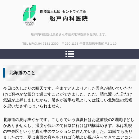
船戸内科医院は患者さん本位の地域医療を提供します。
TEL＆FAX.
04-7181-2300 〒270-1158 千葉県我孫子市船戸2-1-10
北海道のこと
今日は久しぶりの晴天です。今までどんよりとした景色が続いていただ
けに爽やかな気分で過ごすことができました。ただ、晴れ渡った分だけ
気温が上昇しましたから、暑さが苦手な私としては涼しい北海道の気候
を思いださずにはいられません。
北海道の夏は爽やかです。こちらでいう真夏日はお盆前後の2週間ほどし
かありませんし、湿度が低いので日陰に行けば結構涼めます。私は札幌
の中央区というど真ん中のマンションに住んでいました。11階でもあり
ましたので、夏は東西の窓をあければ心地よい風が入ってきてエアコン