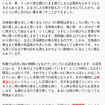
いらず。夜、うっかり窓を開けたまま寝てしまえば風邪をひきそうなと
きさえあります。おまけに人を刺す蚊も入ってきませんでしたから、ほ
んとうに申し分のない夏を過ごすことができました。
北海道の夏を涼しく感じるもうひとつの要因は至るところに咲いている
花の美しさにあると思います。北海道の春は、梅と桜、タンポポが一斉
に咲きだして始まります。とくに桜は、うすピンクの花びらと若葉が同
時に我々の目を楽しませてくれます。道路脇に積み上げられた雪がすっ
かり溶けると、まさに百花繚乱の春を迎えるのです。しかも、北海道の
春はまだ昼夜の気温差が大きいため、花の色はとても鮮やかです。そん
な花々がまるで春の訪れを讃えるかのように路地のいたるところに植え
られています。
札幌では5月に桜が満開になるのでこのころにお花見があります。お花見
とはいえ、まだ冬のような寒さは続いています。とくにGWのころはまだ
開花したばかりです。それでなくても寒いのに桜がちらほらしかほころ
びていない寒々とした光景の中での花見となります。北大の構内には
中
央ローン
というちょっとした広場があり、北大生は生協でコンロとジン
ギスカン用の独特の形をした鉄板を借り、ラム肉を焼きながらお花見を
します。お酒が入るので多少寒くても、あるいは桜が咲いていなくても
関係ありません。