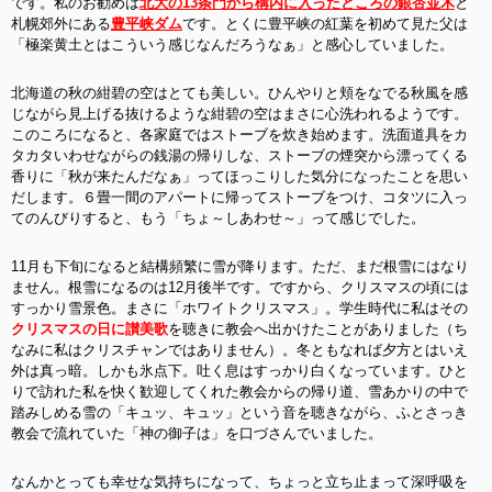
です。私のお勧めは
北大の13条門から構内に入ったところの銀杏並木
と
札幌郊外にある
豊平峡ダム
です。とくに豊平峡の紅葉を初めて見た父は
「極楽黄土とはこういう感じなんだろうなぁ」と感心していました。
北海道の秋の紺碧の空はとても美しい。ひんやりと頬をなでる秋風を感
じながら見上げる抜けるような紺碧の空はまさに心洗われるようです。
このころになると、各家庭ではストーブを炊き始めます。洗面道具をカ
タカタいわせながらの銭湯の帰りしな、ストーブの煙突から漂ってくる
香りに「秋が来たんだなぁ」ってほっこりした気分になったことを思い
だします。６畳一間のアパートに帰ってストーブをつけ、コタツに入っ
てのんびりすると、もう「ちょ～しあわせ～」って感じでした。
11月も下旬になると結構頻繁に雪が降ります。ただ、まだ根雪にはなり
ません。根雪になるのは12月後半です。ですから、クリスマスの頃には
すっかり雪景色。まさに「ホワイトクリスマス」。学生時代に私はその
クリスマスの日に讃美歌
を聴きに教会へ出かけたことがありました（ち
なみに私はクリスチャンではありません）。冬ともなれば夕方とはいえ
外は真っ暗。しかも氷点下。吐く息はすっかり白くなっています。ひと
りで訪れた私を快く歓迎してくれた教会からの帰り道、雪あかりの中で
踏みしめる雪の「キュッ、キュッ」という音を聴きながら、ふとさっき
教会で流れていた「神の御子は」を口づさんでいました。
なんかとっても幸せな気持ちになって、ちょっと立ち止まって深呼吸を