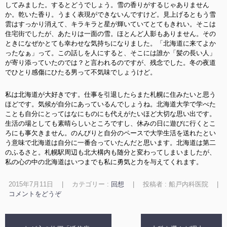
してみました。するとどうでしょう。雪の香りがするじゃありません
か。乾いた香り。うまく表現ができないんですけど。見上げるともう雪
雲はすっかり消えて、キラキラと星が輝いていてとてもきれい。そこは
住宅街でしたが、あたりは一面の雪。ほとんど人影もありません。その
ときになぜかとても幸わせな気持ちになりました。「北海道に来てよか
ったなぁ」って。この話しを人にすると、そこには誰か「髪の長い人」
が寄り添っていたのでは？と言われるのですが、残念でした。冬の夜道
でひとり感傷にひたる男って不気味でしょうけど。
私は北海道が大好きです。仕事を引退したらまた札幌に住みたいと思う
ほどです。気候が自分にあっているんでしょうね。北海道大学で学べた
ことも自分にとってはなにものにも代えがたいほど大切な思い出です。
生活の場としても素晴らしいところですし、休みの日に遊びに行くとこ
ろにも事欠きません。のんびりと自分のペースで大学生活を送れたとい
う意味で北海道は自分に一番合っていたんだと思います。北海道は第二
のふるさと。札幌駅周辺も北大構内も随分と変わってしまいましたが、
私の心の中の北海道はいつまでも私に勇気と力を与えてくれます。
2015年7月11日
|
カテゴリー :
回想
|
投稿者 : 船戸内科医院
|
コメントをどうぞ