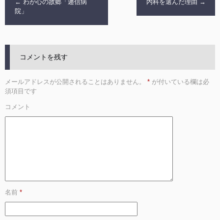
←
わが心の故郷「逓信病
内科を選んだ理由
→
院」
コメントを残す
メールアドレスが公開されることはありません。
*
が付いている欄は必
須項目です
コメント
名前
*