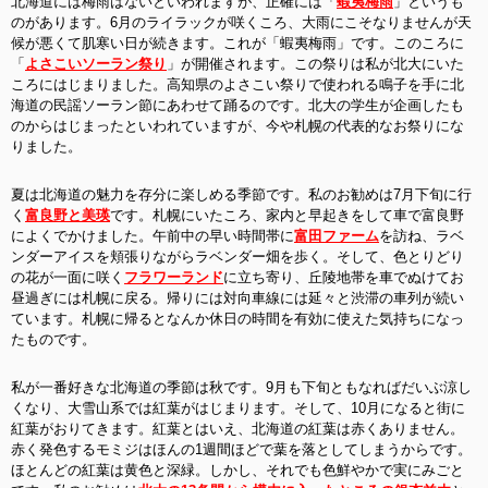
北海道には梅雨はないといわれますが、正確には「
蝦夷梅雨
」というも
のがあります。6月のライラックが咲くころ、大雨にこそなりませんが天
候が悪くて肌寒い日が続きます。これが「蝦夷梅雨」です。このころに
「
よさこいソーラン祭り
」が開催されます。この祭りは私が北大にいた
ころにはじまりました。高知県のよさこい祭りで使われる鳴子を手に北
海道の民謡ソーラン節にあわせて踊るのです。北大の学生が企画したも
のからはじまったといわれていますが、今や札幌の代表的なお祭りにな
りました。
夏は北海道の魅力を存分に楽しめる季節です。私のお勧めは7月下旬に行
く
富良野と美瑛
です。札幌にいたころ、家内と早起きをして車で富良野
によくでかけました。午前中の早い時間帯に
富田ファーム
を訪ね、ラベ
ンダーアイスを頬張りながらラベンダー畑を歩く。そして、色とりどり
の花が一面に咲く
フラワーランド
に立ち寄り、丘陵地帯を車でぬけてお
昼過ぎには札幌に戻る。帰りには対向車線には延々と渋滞の車列が続い
ています。札幌に帰るとなんか休日の時間を有効に使えた気持ちになっ
たものです。
私が一番好きな北海道の季節は秋です。9月も下旬ともなればだいぶ涼し
くなり、大雪山系では紅葉がはじまります。そして、10月になると街に
紅葉がおりてきます。紅葉とはいえ、北海道の紅葉は赤くありません。
赤く発色するモミジはほんの1週間ほどで葉を落としてしまうからです。
ほとんどの紅葉は黄色と深緑。しかし、それでも色鮮やかで実にみごと