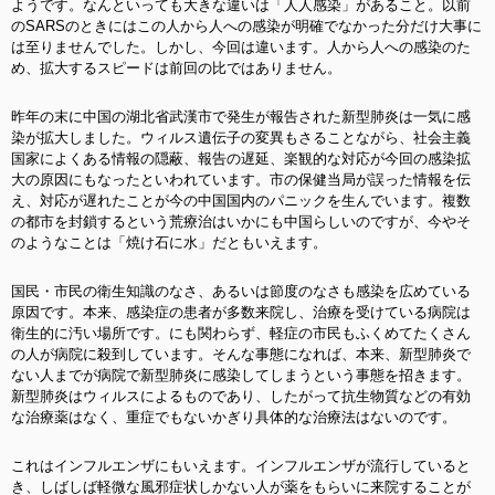
ようです。なんといっても大きな違いは「人人感染」があること。以前
のSARSのときにはこの人から人への感染が明確でなかった分だけ大事に
は至りませんでした。しかし、今回は違います。人から人への感染のた
め、拡大するスピードは前回の比ではありません。
昨年の末に中国の湖北省武漢市で発生が報告された新型肺炎は一気に感
染が拡大しました。ウィルス遺伝子の変異もさることながら、社会主義
国家によくある情報の隠蔽、報告の遅延、楽観的な対応が今回の感染拡
大の原因にもなったといわれています。市の保健当局が誤った情報を伝
え、対応が遅れたことが今の中国国内のパニックを生んでいます。複数
の都市を封鎖するという荒療治はいかにも中国らしいのですが、今やそ
のようなことは「焼け石に水」だともいえます。
国民・市民の衛生知識のなさ、あるいは節度のなさも感染を広めている
原因です。本来、感染症の患者が多数来院し、治療を受けている病院は
衛生的に汚い場所です。にも関わらず、軽症の市民もふくめてたくさん
の人が病院に殺到しています。そんな事態になれば、本来、新型肺炎で
ない人までが病院で新型肺炎に感染してしまうという事態を招きます。
新型肺炎はウィルスによるものであり、したがって抗生物質などの有効
な治療薬はなく、重症でもないかぎり具体的な治療法はないのです。
これはインフルエンザにもいえます。インフルエンザが流行していると
き、しばしば軽微な風邪症状しかない人が薬をもらいに来院することが