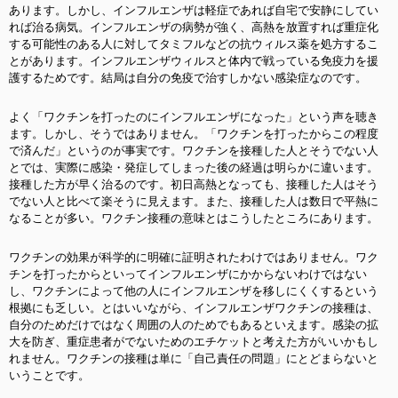
あります。しかし、インフルエンザは軽症であれば自宅で安静にしてい
れば治る病気。インフルエンザの病勢が強く、高熱を放置すれば重症化
する可能性のある人に対してタミフルなどの抗ウィルス薬を処方するこ
とがあります。インフルエンザウィルスと体内で戦っている免疫力を援
護するためです。結局は自分の免疫で治すしかない感染症なのです。
よく「ワクチンを打ったのにインフルエンザになった」という声を聴き
ます。しかし、そうではありません。「ワクチンを打ったからこの程度
で済んだ」というのが事実です。ワクチンを接種した人とそうでない人
とでは、実際に感染・発症してしまった後の経過は明らかに違います。
接種した方が早く治るのです。初日高熱となっても、接種した人はそう
でない人と比べて楽そうに見えます。また、接種した人は数日で平熱に
なることが多い。ワクチン接種の意味とはこうしたところにあります。
ワクチンの効果が科学的に明確に証明されたわけではありません。ワク
チンを打ったからといってインフルエンザにかからないわけではない
し、ワクチンによって他の人にインフルエンザを移しにくくするという
根拠にも乏しい。とはいいながら、インフルエンザワクチンの接種は、
自分のためだけではなく周囲の人のためでもあるといえます。感染の拡
大を防ぎ、重症患者がでないためのエチケットと考えた方がいいかもし
れません。ワクチンの接種は単に「自己責任の問題」にとどまらないと
いうことです。