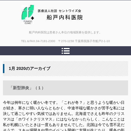
船戸内科医院は患者さん本位の地域医療を提供します。
TEL＆FAX.
04-7181-2300 〒270-1158 千葉県我孫子市船戸2-1-10
1月 2020
のアーカイブ
「新型肺炎」（１）
今年は例年になく暖かい冬です。「これが冬？」と思うような暖かい日
が続き、寒さに弱い人ならともかく、中途半端な暖かさが苦手な私には
決して過ごしやすい気候ではありません。北海道でさえも昨年のクリス
マスは「ホワイトクリスマス」にはならなかったらしく、こんなことは
私が札幌にいたときは一度もありませんでした。北国は今でも雪不足だ
そうで、スキー場開きや雪のイベント開催に支障が生じたり、暖冬の影