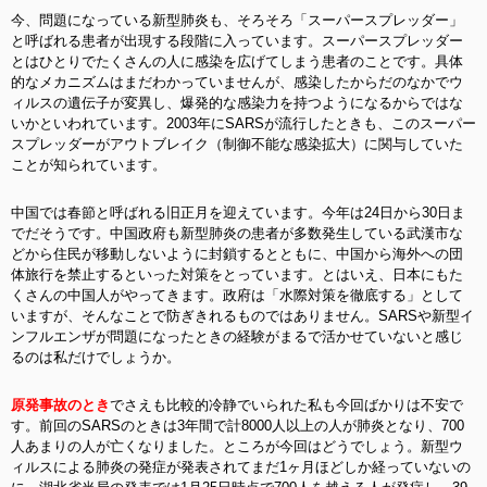
今、問題になっている新型肺炎も、そろそろ「スーパースプレッダー」
と呼ばれる患者が出現する段階に入っています。スーパースプレッダー
とはひとりでたくさんの人に感染を広げてしまう患者のことです。具体
的なメカニズムはまだわかっていませんが、感染したからだのなかでウ
ィルスの遺伝子が変異し、爆発的な感染力を持つようになるからではな
いかといわれています。2003年にSARSが流行したときも、このスーパー
スプレッダーがアウトブレイク（制御不能な感染拡大）に関与していた
ことが知られています。
中国では春節と呼ばれる旧正月を迎えています。今年は24日から30日ま
でだそうです。中国政府も新型肺炎の患者が多数発生している武漢市な
どから住民が移動しないように封鎖するとともに、中国から海外への団
体旅行を禁止するといった対策をとっています。とはいえ、日本にもた
くさんの中国人がやってきます。政府は「水際対策を徹底する」として
いますが、そんなことで防ぎきれるものではありません。SARSや新型イ
ンフルエンザが問題になったときの経験がまるで活かせていないと感じ
るのは私だけでしょうか。
原発事故のとき
でさえも比較的冷静でいられた私も今回ばかりは不安で
す。前回のSARSのときは3年間で計8000人以上の人が肺炎となり、700
人あまりの人が亡くなりました。ところが今回はどうでしょう。新型ウ
ィルスによる肺炎の発症が発表されてまだ1ヶ月ほどしか経っていないの