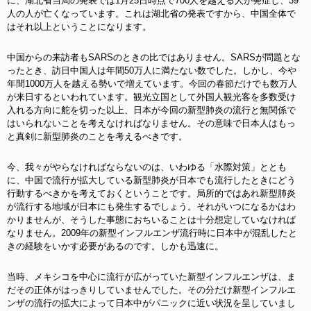
に、湖北省当局の発表では1月25日時点で700人を越える人が発症し、39
人の人が亡くなっています。これは湖北省の発表ですから、中国全体で
はそれ以上ということになります。
中国からの来訪者もSARSのときの比ではありません。SARSが問題とな
ったとき、訪日中国人は年間50万人に満たない数でした。しかし、今や
年間1000万人を越える勢いで増えています。今回の春節だけでも数万人
が来日するといわれています。観光立国として外国人観光客を多数受け
入れる方向に舵を切った以上、日本が今回の新型肺炎の流行と無関係で
はいられないことを考えなければなりません。その意味で日本人はもっ
と真剣に新型肺炎のことを考えるべきです。
今、我々がやらなければならないのは、いわゆる「水際対策」ととも
に、中国で流行が拡大している新型肺炎が日本でも流行したときにどう
行動するべきかを考えておくということです。局所的ではあれ新型肺炎
が流行する地域が日本にも発生するでしょう。それがいつになるかはわ
かりませんが、そうした事態におちいることは十分想定していなければ
なりません。2009年の新型インフルエンザ流行時に日本中が混乱したと
きの経験をいかす必要があるのです。しかも迅速に。
当時、メキシコを中心に流行が広がっていた新型インフルエンザは、ま
だその正体がはっきりしていませんでした。その分だけ新型インフルエ
ンザの流行の拡大によって日本中がパニックに近い状況を呈していまし