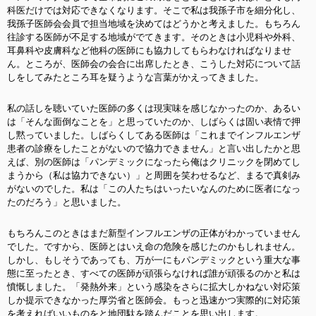
科医だけでは対応できなくなります。そこで私は我孫子市を細分化し、
我孫子医師会会員で担当地域を決めてはどうかと考えました。もちろん
往診する医師が不足する地域がでてきます。そのときは小児科や外科、
耳鼻科や皮膚科など他科の医師にも協力してもらわなければなりませ
ん。ところが、医師会の会合に出席したとき、こうした対応について話
しをしてみたところ耳を疑うような言葉がかえってきました。
私の話しを聴いていた医師の多くは現実味を感じなかったのか、あるい
は「そんな面倒なことを」と思っていたのか、しばらくは固い表情で押
し黙っていました。しばらくしてある医師は「これまでインフルエンザ
患者の診療をしたことがないので協力できません」と言い出したかと思
えば、別の医師は「パンデミックになったら俺はクリニックを閉めてし
まうから（私は協力できない）」と周囲を笑わせるなど、まるで真剣み
がないのでした。私は「この人たちはいったいなんのために医者になっ
たのだろう」と思いました。
もちろんこのときはまだ新型インフルエンザの正体がわかっていません
でした。ですから、医師とはいえ命の危険を感じたのかもしれません。
しかし、もしそうであっても、万が一にもパンデミックという重大な事
態に至ったとき、すべての医師が頑張らなければ誰が頑張るのかと私は
憤慨しました。「発熱外来」という感染をさらに拡大しかねない対応策
しか提示できなかった厚労省と医師会。もっと迅速かつ実際的に対応策
を考えればいいものをと地団駄を踏んだことを思い出します。