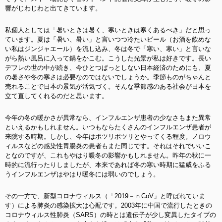
響がじわじわと出てきています。
私個人としては「暑いときは暑く、寒いときは寒くあるべき」だと思っ
ています。夏は「暑い、暑い」と言いつつ冷たいビール（お酒を飲めな
い私はジンジャエール）を流し込み、冬は冬で「寒い、寒い」と言いな
がら熱い風呂に入って鍋をかこむ。こうした光景が私は好きです。長い
デフレの世の中が続き、今ひとつぱっとしない日本経済のためにも、夏
の暑さや冬の寒さは必要なのではないでしょうか。季節ものがちゃんと
売れることで日本の景気が活気づく。そんな季節感のある社会が日本を
立て直してくれるのだと思います。
今年の冬の暖かさが異常なら、インフルエンザ患者の少なさもまた異常
といえるかもしれません。いつもならたくさんのインフルエンザ患者が
来院する時期。しかし、今年はポツリポツリとやってくる程度。ノロウ
ィルスなどの感染性胃腸炎の患者もまた同じです。それはそれでいいこ
となのですが、これもやはり暖冬の影響かもしれません。昨年の秋に一
時的に流行ったりしましたが、本来であれば冬の寒い時期に猛威をふる
うインフルエンザはやはり暖冬には弱いのでしょう。
その一方で、新型コロナウィルス（「2019－ｎCoV」と呼ばれていま
す）による肺炎の感染拡大は心配です。2003年に中国で流行したときの
コロナウィルス性肺炎（SARS）の時とは遺伝子が少し変異したタイプの