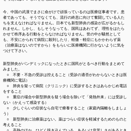
今、中国の武漢でまさに命がけで頑張っているのは医療従事者です。患
者であっても、そうでなくても、流行の終息に向けて奮闘している人た
ちを支えなければなりません。日本でも新型肺炎の感染が広がるかもし
れません。しかし、もしそうなっても、国民はあわてず、理性をはたら
かせて秩序ある行動をとらなければなりません。世の中が騒然として
も、不安にかられて病院に殺到したり、軽微・軽症にもかかわらず薬
（治療薬はないのですから）をもらいに医療機関に行かないように気を
つけて下さい。
新型肺炎がパンデミックになったときに国民がとるべき行動をまとめて
みました。
○ 不要・不急の受診は控えること（受診の適否がわからないときは医
療機関に電話）
○ 肺炎を疑って病院（クリニック）に受診するときはあらかじめ電話
をすること
○ 重症の場合や新型肺炎を疑う場合を除いて「発熱外来」には受診し
ない（かえって感染する）
○ 少しぐらいの症状なら自宅で療養すること（家庭内隔離をしましょ
う）
○ 新型肺炎に治療薬はない。薬はつらい症状を軽減するためのものと
考えること
○ 高熱のほか、ひどく咳き込んでいる、あるいは息苦しさがあるとき