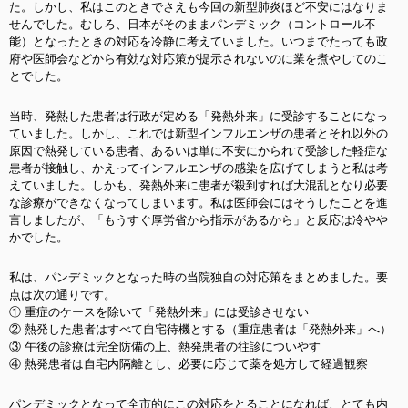
た。しかし、私はこのときでさえも今回の新型肺炎ほど不安にはなりま
せんでした。むしろ、日本がそのままパンデミック（コントロール不
能）となったときの対応を冷静に考えていました。いつまでたっても政
府や医師会などから有効な対応策が提示されないのに業を煮やしてのこ
とでした。
当時、発熱した患者は行政が定める「発熱外来」に受診することになっ
ていました。しかし、これでは新型インフルエンザの患者とそれ以外の
原因で熱発している患者、あるいは単に不安にかられて受診した軽症な
患者が接触し、かえってインフルエンザの感染を広げてしまうと私は考
えていました。しかも、発熱外来に患者が殺到すれば大混乱となり必要
な診療ができなくなってしまいます。私は医師会にはそうしたことを進
言しましたが、「もうすぐ厚労省から指示があるから」と反応は冷やや
かでした。
私は、パンデミックとなった時の当院独自の対応策をまとめました。要
点は次の通りです。
① 重症のケースを除いて「発熱外来」には受診させない
② 熱発した患者はすべて自宅待機とする（重症患者は「発熱外来」へ）
③ 午後の診療は完全防備の上、熱発患者の往診についやす
④ 熱発患者は自宅内隔離とし、必要に応じて薬を処方して経過観察
パンデミックとなって全市的にこの対応をとることになれば、とても内