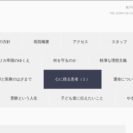
船戸
TEL＆FAX.
04-7
の方針
医院概要
アクセス
スタッフ
リカ帝国のゆくえ
何を守るのか
軽薄な理想主義
AIと医療のはざまで
心に残る患者（１）
運命につい
受験という人生
子ども達に伝えたいこと
や