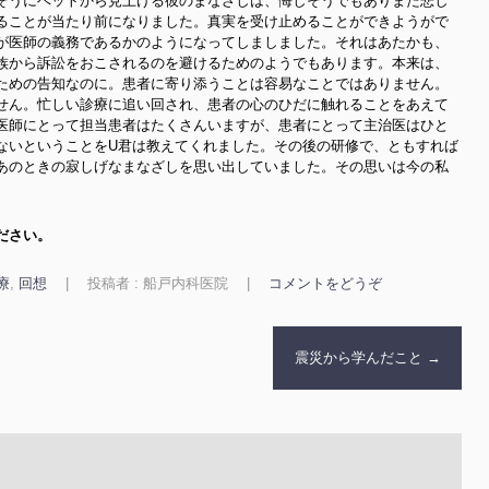
そうにベットから見上げる彼のまなざしは、悔しそうでもありまた悲し
ることが当たり前になりました。真実を受け止めることができようがで
が医師の義務であるかのようになってしましました。それはあたかも、
族から訴訟をおこされるのを避けるためのようでもあります。本来は、
ための告知なのに。患者に寄り添うことは容易なことではありません。
せん。忙しい診療に追い回され、患者の心のひだに触れることをあえて
医師にとって担当患者はたくさんいますが、患者にとって主治医はひと
ないということをU君は教えてくれました。その後の研修で、ともすれば
あのときの寂しげなまなざしを思い出していました。その思いは今の私
ださい。
療
,
回想
|
投稿者 : 船戸内科医院
|
コメントをどうぞ
震災から学んだこと
→