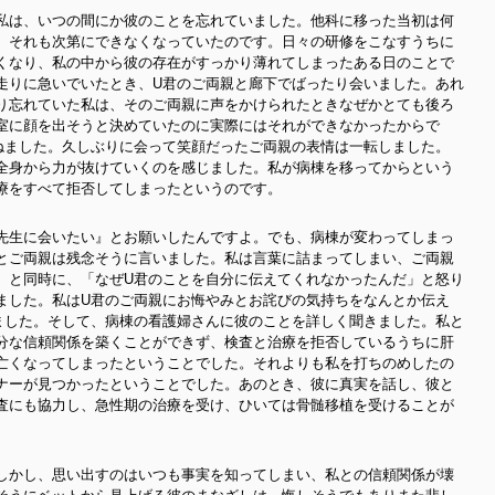
私は、いつの間にか彼のことを忘れていました。他科に移った当初は何
、それも次第にできなくなっていたのです。日々の研修をこなすうちに
くなり、私の中から彼の存在がすっかり薄れてしまったある日のことで
走りに急いでいたとき、U君のご両親と廊下でばったり会いました。あれ
り忘れていた私は、そのご両親に声をかけられたときなぜかとても後ろ
室に顔を出そうと決めていたのに実際にはそれができなかったからで
ねました。久しぶりに会って笑顔だったご両親の表情は一転しました。
全身から力が抜けていくのを感じました。私が病棟を移ってからという
療をすべて拒否してしまったというのです。
先生に会いたい』とお願いしたんですよ。でも、病棟が変わってしまっ
とご両親は残念そうに言いました。私は言葉に詰まってしまい、ご両親
。と同時に、「なぜU君のことを自分に伝えてくれなかったんだ」と怒り
ました。私はU君のご両親にお悔やみとお詫びの気持ちをなんとか伝え
ました。そして、病棟の看護婦さんに彼のことを詳しく聞きました。私と
分な信頼関係を築くことができず、検査と治療を拒否しているうちに肝
亡くなってしまったということでした。それよりも私を打ちのめしたの
ナーが見つかったということでした。あのとき、彼に真実を話し、彼と
査にも協力し、急性期の治療を受け、ひいては骨髄移植を受けることが
しかし、思い出すのはいつも事実を知ってしまい、私との信頼関係が壊