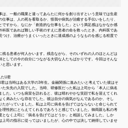
事は、一般の職業と違ってあらたに何かを創り出すという意味では生産
の仕事は、人の死を看取るか、怪我や病気が治癒する手伝いをしたり、
とですから、なにか「創造的な仕事をした」という満足感はなかなか感
外科医であれば難しい手術のすえに患者の命を救ったとき、内科医であ
見つけ、治療がうまくいったときに達成感のようなものを感じる程度で
に残る患者が何人かいます。残念ながら、そのいずれの人のほとんどは
師としての今の自分につながる大切な人たちばかりです。今回はそんな
いと思います。
れたU君
U君は当時はある大学の3年生。金融関係に進みたいと考えていた彼はそ
いた矢先の入院でした。当時、研修医だった私は上司から「本人に病名
ました。いつも病室を訪れると、彼は晴れやかな笑顔で私を迎えてくれ
なく弟みたいな存在でした。彼は自分の病気がなんであるのか、そし
りたがっていました。私は上司に病名を告げてはならないと命じられて
を理性的にとらえてくれるであろうと感じていました。御両親も私の考
度となく上司に「病名を告げてはどうか」と相談してみました。しか
は上司の指示に従ってはいましたが、心の中では決して納得していませ