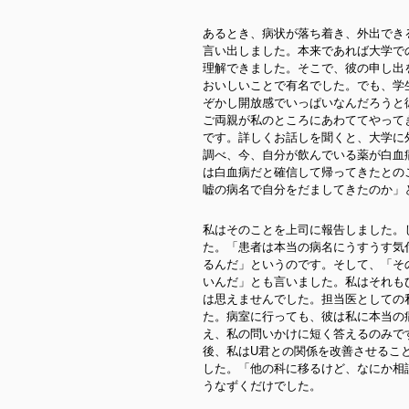
あるとき、病状が落ち着き、外出でき
言い出しました。本来であれば大学で
理解できました。そこで、彼の申し出
おいしいことで有名でした。でも、学
ぞかし開放感でいっぱいなんだろうと
ご両親が私のところにあわててやって
です。詳しくお話しを聞くと、大学に
調べ、今、自分が飲んでいる薬が白血
は白血病だと確信して帰ってきたとの
嘘の病名で自分をだましてきたのか」
私はそのことを上司に報告しました。
た。「患者は本当の病名にうすうす気
るんだ」というのです。そして、「そ
いんだ」とも言いました。私はそれも
は思えませんでした。担当医としての
た。病室に行っても、彼は私に本当の
え、私の問いかけに短く答えるのみで
後、私はU君との関係を改善させるこ
した。「他の科に移るけど、なにか相
うなずくだけでした。