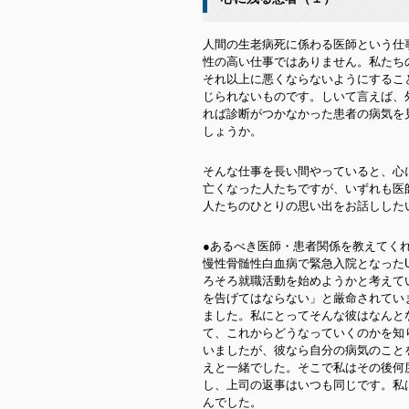
人間の生老病死に係わる医師という仕
性の高い仕事ではありません。私たち
それ以上に悪くならないようにするこ
じられないものです。しいて言えば、
れば診断がつかなかった患者の病気を
しょうか。
そんな仕事を長い間やっていると、心
亡くなった人たちですが、いずれも医
人たちのひとりの思い出をお話しした
●あるべき医師・患者関係を教えてく
慢性骨髄性白血病で緊急入院となった
ろそろ就職活動を始めようかと考えて
を告げてはならない」と厳命されてい
ました。私にとってそんな彼はなんと
て、これからどうなっていくのかを知
いましたが、彼なら自分の病気のこと
えと一緒でした。そこで私はその後何
し、上司の返事はいつも同じです。私
んでした。