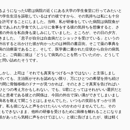
るようになったU君は病院の近くにある大学の学生食堂に行ってみたいと
の学生生活を謳歌しているはずの彼ですから、その気持ちは私にも十分
を許可することにしました。当時、私が研修をしていた病院は病院食が
生であふれた学食で久しぶりに食事をする彼の気持ちを想像すると、さ
彼の外出を私自身も楽しみにしていました。ところが、その日の夕方、
きました。「息子が自分は白血病だとショックを受けている」というの
外出すると出かけた彼が向かったのは神田の書店街。そこで薬の事典を
病の治療薬であること。そして、医学書に書かれた症状から自分の病気
こと。ご両親に彼は「どうして病気のことを黙っていたのか。どうして
と問い詰めたそうです。
しかし、上司は「それでも真実をつげるべきではない」と主張しまし
付いても、主治医がそれを認めない限り、万にひとつの希望を持ち続け
の間に骨髄移植のドナーが見つかれば、そのときこそ真実を告げればい
ひとつの考え方かもしれない。でも、U君にとってはそれがいい選択だと
私と患者である彼との関係は、今回の外出で深い溝ができてしまいまし
病名を敢えて聞こうとはしませんでした。いつもの笑顔もすっかり消
す。私も彼になんと声をかけたらいいのかわかりませんでした。その
ともできないまま、他科の研修を受けるために病棟を離れることになりま
談があったら気軽に声をかけてほしい」と彼に告げましたが、彼は軽く