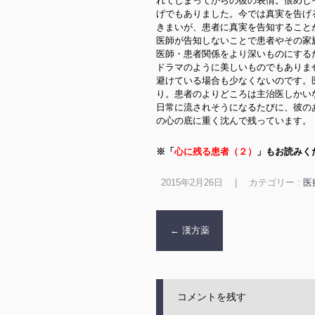
れてしまってからの彼の表情。恨めし
げでもありました。今では真実を告げ
きまいが、患者に真実を告知すること
医師が告知しないことで患者やその家
医師・患者関係をより深いものにする
ドラマのように美しいものでもありま
避けている場合も少なくないのです。
り。患者のよりどころは主治医しかい
日常に流されそうになるたびに、彼の
の心の底に重く沈んで残っています。
※「
心に残る患者（２）
」もお読みく
2015年2月26日
|
カテゴリー :
医
←
漢方薬
コメントを残す