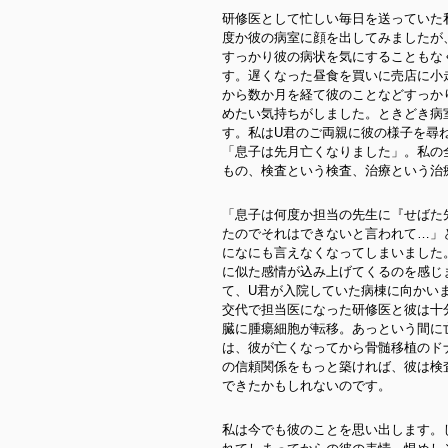
研修医として忙しい毎日を送っていた
度か彼の病室に顔を出してみましたが
すっかり彼の病状を気にすることもな
す。遅くなった昼食を買いに売店に小
から数か月を経て彼のことなどすっか
めたい気持ちがしました。ときどき病
す。私はU君のご両親に彼の様子を尋
「息子は先月亡くなりました」。私の
もの、検査という検査、治療という治
「息子は何度か担当の先生に『せばた
たのでそれはできないと言われて…」
になにも言えなくなってしまいました
に似た感情が込み上げてくるのを感じ
て、U君が入院していた病棟に向かい
交代で担当医になった研修医と彼は十
臓に腫瘍細胞が転移。あっという間に
は、彼が亡くなってから骨髄移植のド
の信頼関係をもっと築ければ、彼は検
できたかもしれないのです。
私は今でも彼のことを思い出します。