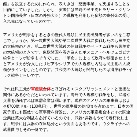
館」を設立するために作られ、表向きは「慈善事業」を支援することを
目的にしていました。しかし、実際には当時の民主党ヒラリー・クリン
トン国務長官（日本の外務大臣）の職権を利用した多額の寄付金の受け
入れ先になっているのです。
アメリカが戦争をするときの歴代大統領に民主党出身者が多いのをご存
じでしょうか。第一次世界大戦や第二次世界大戦に参戦したのも民主党
の大統領のとき。第二次世界大戦後の朝鮮戦争やベトナム戦争も民主党
の大統領のときです。東欧諸国を巻き込んだボスニア・ヘルツェゴビナ
紛争とコソボ紛争もそうでした。「革命」によって政府を転覆させよう
とアメリカが介入したリビアやシリアでの大規模な内乱も民主党の大統
領がサインをしたものです。共和党の大統領が関与したのは湾岸戦争･イ
ラク戦争ぐらいです。
それは民主党が
軍産複合体
と呼ばれるエスタブリッシュメントと密接な
関係にあるからだといわれています。海外で大規模な戦争をし、武器や
兵器を消耗すれば軍需産業は潤います。現在のアメリカの軍事費はおよ
そ8700億ドル（130兆円）、世界の軍事費の約40％を占めます。日本の国
家予算にも匹敵する軍事費を背景に、アメリカの軍産複合体とその関連
企業は莫大な利益をあげているのです。武器･兵器もやがて老朽化しま
す。戦争には兵器の在庫処分という側面もあるのです。ウクライナへの
武器供与もその一例です。