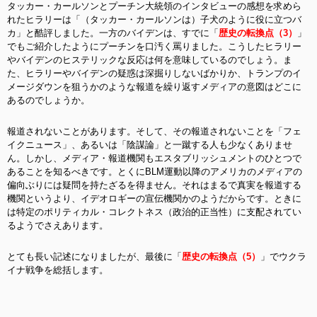
タッカー・カールソンとプーチン大統領のインタビューの感想を求めら
れたヒラリーは「（タッカー・カールソンは）子犬のように役に立つバ
カ」と酷評しました。一方のバイデンは、すでに「
歴史の転換点（3）
」
でもご紹介したようにプーチンを口汚く罵りました。こうしたヒラリー
やバイデンのヒステリックな反応は何を意味しているのでしょう。ま
た、ヒラリーやバイデンの疑惑は深掘りしないばかりか、トランプのイ
メージダウンを狙うかのような報道を繰り返すメディアの意図はどこに
あるのでしょうか。
報道されないことがあります。そして、その報道されないことを「フェ
イクニュース」、あるいは「陰謀論」と一蹴する人も少なくありませ
ん。しかし、メディア・報道機関もエスタブリッシュメントのひとつで
あることを知るべきです。とくにBLM運動以降のアメリカのメディアの
偏向ぶりには疑問を持たざるを得ません。それはまるで真実を報道する
機関というより、イデオロギーの宣伝機関かのようだからです。ときに
は特定のポリティカル・コレクトネス（政治的正当性）に支配されてい
るようでさえあります。
とても長い記述になりましたが、最後に「
歴史の転換点（5）
」でウクラ
イナ戦争を総括します。