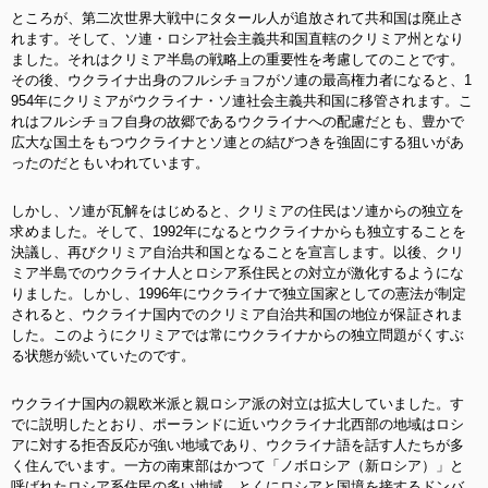
ところが、第二次世界大戦中にタタール人が追放されて共和国は廃止さ
れます。そして、ソ連・ロシア社会主義共和国直轄のクリミア州となり
ました。それはクリミア半島の戦略上の重要性を考慮してのことです。
その後、ウクライナ出身のフルシチョフがソ連の最高権力者になると、1
954年にクリミアがウクライナ・ソ連社会主義共和国に移管されます。こ
れはフルシチョフ自身の故郷であるウクライナへの配慮だとも、豊かで
広大な国土をもつウクライナとソ連との結びつきを強固にする狙いがあ
ったのだともいわれています。
しかし、ソ連が瓦解をはじめると、クリミアの住民はソ連からの独立を
求めました。そして、1992年になるとウクライナからも独立することを
決議し、再びクリミア自治共和国となることを宣言します。以後、クリ
ミア半島でのウクライナ人とロシア系住民との対立が激化するようにな
りました。しかし、1996年にウクライナで独立国家としての憲法が制定
されると、ウクライナ国内でのクリミア自治共和国の地位が保証されま
した。このようにクリミアでは常にウクライナからの独立問題がくすぶ
る状態が続いていたのです。
ウクライナ国内の親欧米派と親ロシア派の対立は拡大していました。す
でに説明したとおり、ポーランドに近いウクライナ北西部の地域はロシ
アに対する拒否反応が強い地域であり、ウクライナ語を話す人たちが多
く住んでいます。一方の南東部はかつて「ノボロシア（新ロシア）」と
呼ばれたロシア系住民の多い地域。とくにロシアと国境を接するドンバ