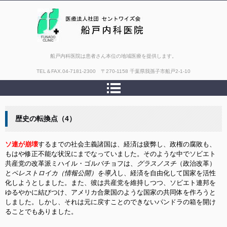
船戸内科医院は患者さん本位の地域医療を提供します。
TEL＆FAX.
04-7181-2300 〒270-1158 千葉県我孫子市船戸2-1-10
歴史の転換点（4）
ソ連が崩壊
するまでの社会主義諸国は、経済は疲弊し、政権の腐敗も、
もはや修正不能な状況にまでなっていました。そのような中でソビエト
共産党の改革派ミハイル・ゴルバチョフは、
グラスノスチ
（政治改革）
と
ペレストロイカ（情報公開）を導入
し、経済を自由化して国家を活性
化しようとしました。また、彼は共産党を維持しつつ、ソビエト連邦を
ゆるやかに結びつけ、アメリカ合衆国のような国家の共同体を作ろうと
しました。しかし、それは元に戻すことのできないパンドラの箱を開け
ることでもありました。