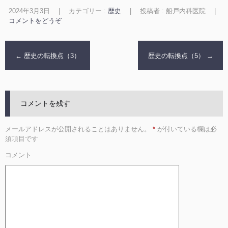
2024年3月3日
|
カテゴリー :
歴史
|
投稿者 : 船戸内科医院
|
コメントをどうぞ
←
歴史の転換点（3）
歴史の転換点（5）
→
コメントを残す
メールアドレスが公開されることはありません。
*
が付いている欄は必
須項目です
コメント