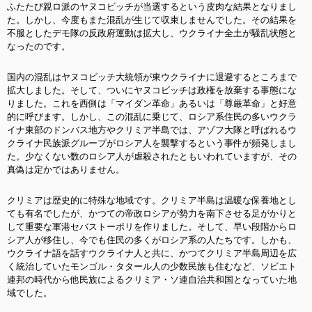
ふたたび親ロ派のヤヌコビッチが当選するという皮肉な結果となりまし
た。しかし、今度もまた混乱が生じて収束しませんでした。その結果を
不服としたデモ隊の反政府運動は拡大し、ウクライナ全土が騒乱状態と
なったのです。
国内の混乱はヤヌコビッチ大統領が東ウクライナに退避するところまで
拡大しました。そして、ついにヤヌコビッチは政権を放棄する事態にな
りました。これを西側は「マイダン革命」あるいは「尊厳革命」と好意
的に呼びます。しかし、この混乱に乗じて、ロシア系住民の多いウクラ
イナ東部のドンバス地方やクリミア半島では、アゾフ大隊と呼ばれるウ
クライナ民族派グループがロシア人を襲撃するという事件が頻発しまし
た。少なくない数のロシア人が虐殺されたともいわれていますが、その
真偽は定かではありません。
クリミアは歴史的に特殊な地域です。クリミア半島は温暖な保養地とし
ても有名でしたが、かつての帝政ロシアが勢力を南下させる足がかりと
して重要な軍港セバストーポリを作りました。そして、早い段階からロ
シア人が移住し、今でも住民の多くがロシア系の人たちです。しかも、
ウクライナ語を話すウクライナ人と共に、かつてクリミア半島周辺を広
く統治していたモンゴル・タタール人の少数民族も住むなど、ソビエト
連邦の時代から他民族によるクリミア・ソ連自治共和国となっていた地
域でした。