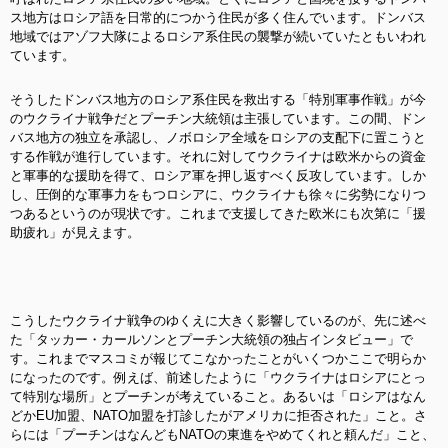
ス地方はロシア語を日常的につかう住民が多く住んでいます。ドンバス
地域ではアゾフ大隊によるロシア系住民の襲撃が続いていたともいわれ
ています。
そうしたドンバス地方のロシア系住民を救出する「特別軍事作戦」が今
のウクライナ戦争だとプーチン大統領は主張しています。この間、ドン
バス地方の独立を承認し、ノボロシア全域をロシアの支配下に置こうと
する作戦が進行しています。それに対してウクライナは欧米からの資金
と軍事的な援助を得て、ロシア軍を押し返すべく反攻しています。しか
し、圧倒的な軍事力をもつロシアに、ウクライナも徐々に劣勢になりつ
つあるというのが現状です。これまで支援してきた欧米にも次第に「援
助疲れ」が見えます。
こうしたウクライナ戦争のゆくえに大きく影響しているのが、先に述べ
た「タッカー・カールソンとプーチン大統領の独占インタビュー」で
す。これまでマスコミが報じてこなかったことがいくつかここで明らか
になったのです。例えば、前述したように「ウクライナはロシアにとっ
て特別な場所」とプーチンが考えていること。あるいは「ロシアはなん
どかEU加盟、NATO加盟を打診したがアメリカに拒否された」こと。さ
らには「プーチンはなんどもNATOの東進をやめてくれと頼んだ」こと、