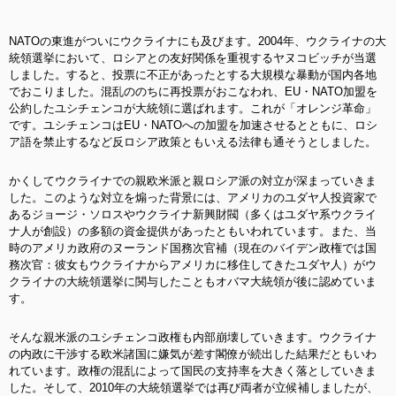
NATOの東進がついにウクライナにも及びます。2004年、ウクライナの大
統領選挙において、ロシアとの友好関係を重視するヤヌコビッチが当選
しました。すると、投票に不正があったとする大規模な暴動が国内各地
でおこりました。混乱ののちに再投票がおこなわれ、EU・NATO加盟を
公約したユシチェンコが大統領に選ばれます。これが「オレンジ革命」
です。ユシチェンコはEU・NATOへの加盟を加速させるとともに、ロシ
ア語を禁止するなど反ロシア政策ともいえる法律も通そうとしました。
かくしてウクライナでの親欧米派と親ロシア派の対立が深まっていきま
した。このような対立を煽った背景には、アメリカのユダヤ人投資家で
あるジョージ・ソロスやウクライナ新興財閥（多くはユダヤ系ウクライ
ナ人が創設）の多額の資金提供があったともいわれています。また、当
時のアメリカ政府のヌーランド国務次官補（現在のバイデン政権では国
務次官：彼女もウクライナからアメリカに移住してきたユダヤ人）がウ
クライナの大統領選挙に関与したこともオバマ大統領が後に認めていま
す。
そんな親米派のユシチェンコ政権も内部崩壊していきます。ウクライナ
の内政に干渉する欧米諸国に嫌気が差す閣僚が続出した結果だともいわ
れています。政権の混乱によって国民の支持率を大きく落としていきま
した。そして、2010年の大統領選挙では再び両者が立候補しましたが、