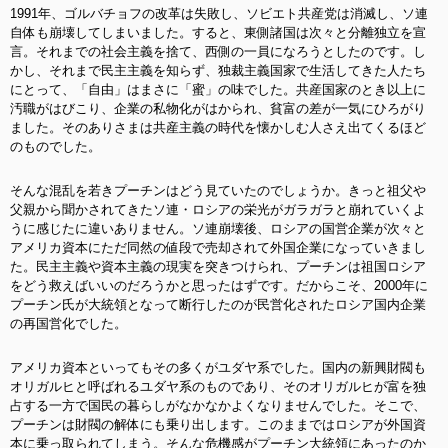
1991年、ゴルバチョフの改革は失敗し、ソビエト共産党は消滅し、ソ連
自体も崩壊してしまいました。すると、東側諸国は次々と分離独立を宣
言。それまでの社会主義を捨て、西側の一員になろうとしたのです。し
かし、それまで民主主義を知らず、独裁主義国家で生活してきた人たち
にとって、「自由」はまさに「蜜」の味でした。共産国家のとき以上に
汚職がはびこり、企業の私物化がはかられ、貧富の差が一気にひろがり
ました。そのありさまは共産主義の時代を懐かしむ人さえ出てくるほど
のものでした。
そんな混乱を若きプーチンはどう見ていたのでしょうか。きっと祖父や
父親から聞かされてきたソ連・ロシアの栄光がガラガラと崩れていくよ
うに感じたに違いありません。ソ連崩壊後、ロシアの国営企業が次々と
アメリカ資本にただ同然の値段で売却されて外国企業になっていきまし
た。民主主義や資本主義の現実を突きつけられ、プーチンは祖国ロシア
をどう救えばいいのだろうかと思ったはずです。だからこそ、2000年に
プーチン氏が大統領となって断行したのが民営化されたロシア国内企業
の再国営化でした。
アメリカ資本といってもその多くがユダヤ系でした。国内の新興財閥も
オリガルヒと呼ばれるユダヤ系のものであり、そのオリガルヒが富を独
占する一方で国民の暮らしがなかなかよくなりませんでした。そこで、
プーチンは財閥の解体にも乗り出します。このままではロシアが外国資
本に乗っ取られてしまう。そんな危機感がプーチン大統領にあったのか