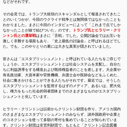
などがそれです。
その会見では、トランプ大統領のスキャンダルとして報道されてきたこ
とのいくつかが、今回のウクライナ戦争とは無関係ではなかったことも
わかりました。まさに今回のインタビューによって「これまで点でしか
なかったことが線で結びついた」のです。
トランプ氏とヒラリ
ー
・クリ
ントン氏との選挙戦
はまさに「舌戦」でした。公開討論会ではお互いを
激しく非難する場面もあり、「史上最低の討論会」と呼ばれるほどでし
た。でも、このやりとりの裏には大きな真実が隠されていました。
皆さんは「エスタブリッシュメント」と呼ばれている人たちをご存じで
しょうか。エスタブリッシュメントとは社会システムを支配し、自分た
ちに利益誘導をする構造および既得権益者のことを差します。大企業や
有名政治家、大資本家や官僚機構、弁護士会や医師会などをふくめた、
社会に働きかけることができる人たちがそれです。最近では、そうした
エスタブリッシュメントを監視するはずのメディア、あるいは、肥大化
し、権力をもった社会的弱者団体までのさまざまなものがエスタブリッ
シュメントと化しています。
ヒラリー・クリントンは以前からクリントン財団を作り、アメリカ国内
のさまざまなエスタブリッシュメントのみならず、諸外国政府や企業と
のコネクションを使って多額の寄付を集めていることが知られていま
す。クリントン財団は非営利財団で、もともと「クリントン記念図書