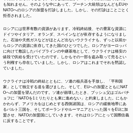
も知れません。そのような中にあって、プーチン大統領はなんどもEUや
NATOへのロシアの加盟を打診しました。しかし、その打診はことごとく
拒否されました。
ロシアには世界有数の資源があります。冷戦終結後、その豊富な資源に
ドイツやイタリア、オランダ、スペインなどが依存するようになりまし
た。石油や天然ガスなどがほとんど出ないウクライナも、ずっと以前か
らロシアの資源に依存してきた国のひとつでした。ロシアがヨーロッパ
に向けて敷設したパイプラインの中継基地として、ウクライナは格安の
値段で供給を受けていたのです。しかもその一部を盗み取って売るとい
う利権すら存在していました。しかし、ロシアはこれまでそれを黙認し
ていました。
ウクライナは冷戦の終結とともに、ソ連の核兵器を手放し、「平和国
家」として独立する道を選びました。そして、EUへの加盟とともにNAT
Oへの加盟を望んだのです。ソ連が崩壊したとき、ブッシュ父はゴルバチ
ョフに「NATOを1ミリたりとも東に進めない」と約束しました。にもか
かわらず、アメリカをはじめとする西側諸国は、ロシアの緩衝地帯にあ
るバルト三国を、そしてポーランドやルーマニアといった国々をEUに加
盟させ、NATOの加盟国にしていきます。それはロシアにとって国際信義
に反することです。