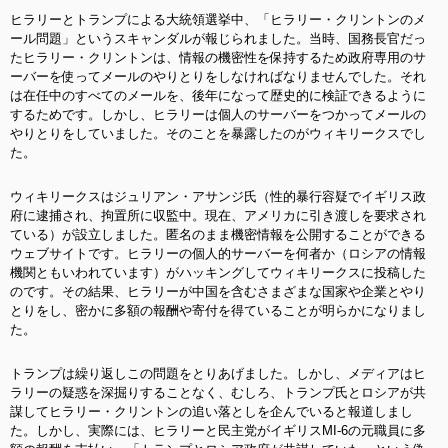
ヒラリーとトランプによる大統領選挙中、「ヒラリー・クリントンのメ
ール問題」というスキャンダルが報じられました。当時、国務長官だっ
たヒラリー・クリントンは、情報の機密性を保持するため政府専用のサ
ーバーを使ってメールのやりとりをしなければなりませんでした。それ
は在任中のすべてのメールを、後年になって歴史的に検証できるように
するためです。しかし、ヒラリーは個人のサーバーをつかってメールの
やりとりをしていました。
そのことを暴露したのがウィキリークスでし
た。
ウィキリークスはジュリアン・アサンジ氏（性的暴行容疑でイギリス政
府に逮捕され、拘置所に収監中。現在、アメリカに引き渡しを要求され
ている）が設立しました。匿名のまま機密情報を公開することができる
ウェブサイトです。ヒラリーの個人的サーバーを何者か（ロシアの情報
機関ともいわれています）がハッキングしてウィキリークスに投稿した
のです。その結果、ヒラリーが中国を含むさまざまな国家や企業とやり
とりをし、密かに多額の報酬や寄付を得ていることが明らかになりまし
た。
トランプは繰り返しこの問題をとりあげました。しかし、メディアはヒ
ラリーの疑惑を深掘りすることなく、むしろ、トランプ氏とロシアが共
謀してヒラリー・クリントンの追い落としを企んでいると報道しまし
た。しかし、実際には、ヒラリーと民主党がイギリスMI-6の元職員に多