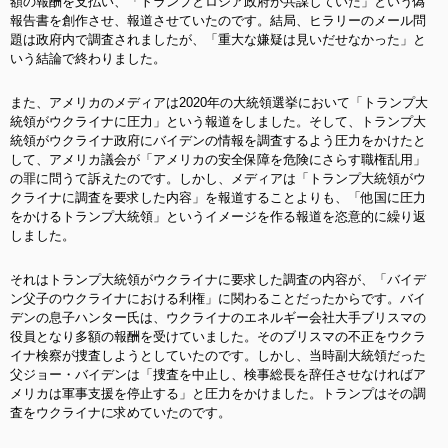
額の報酬を支払い、「トランプとロシア政府が共謀していた」という偽
報告書を創作させ、報道させていたのです。結局、ヒラリーのメール問
題は政府内で調査されましたが、「重大な嫌疑は見いだせなかった」と
いう結論で終わりました。
また、アメリカのメディアは2020年の大統領選挙において「トランプ大
統領がウクライナに圧力」という報道をしました。そして、トランプ大
統領がウクライナ政府にバイデンの情報を調査するよう圧力をかけたと
して、アメリカ議会が「アメリカの安全保障を危険にさらす職権乱用」
の罪に問うて訴えたのです。しかし、メディアは「トランプ大統領がウ
クライナに調査を要求した内容」を報道することよりも、「他国に圧力
をかけるトランプ大統領」というイメージを作る報道を恣意的に繰り返
しました。
それはトランプ大統領がウクライナに要求した調査の内容が、「バイデ
ン父子のウクライナにおける利権」に関わることだったからです。
バイ
デンの息子ハンター氏は、ウクライナのエネルギー会社大手ブリスマの
役員となり多額の報酬を受けていました。そのブリスマの不正をウクラ
イナ検察が捜査しようとしていたのです
。しかし、当時副大統領だった
父ジョー・バイデンは「捜査を中止し、検事総長を辞任させなければア
メリカは軍事支援を停止する」と圧力をかけました。トランプはその調
査をウクライナに求めていたのです。