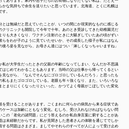
ってあります。家内や息子たちのお荷物になりたくない私は、たとえ一
らかな気持ちで余生を送りたいと思っています。北海道、とくに札幌は
です。
分とは無縁だと思えていたことが、いつの間にか現実的なものに感じる
のクリニックも開院して今年で十年。あのとき受診してきた幼稚園児だ
よりも大きくなり、ワクチン注射のときに大騒ぎしていたあの頃がずい
彼らをわが子のように見ていたせいか、その成長した様子が私にはなん
の後ろ姿を見ながら、お母さん達にはつい「淋しくなっちゃいますね」
か私が大学生だったときの父親の年齢になってしまい、なんだか不思議
てはじめてわかることもあります。当時の父は仕事から帰ってくるとい
を見ながら、「なんでそんなにゴロゴロしているんだろう」と思ったも
の私もまたゴロゴロしている。老眼も年々強くなり、また、いろいろな
まとまりにくくなったりといった、かつてよく母親がこぼしていた変化
。
談を受けることがあります。ごくまれに何らかの病気から来る症状であ
のケースは加齢にともなう変化。むしろ、受け入れなければならない問
いこの「老化の諸問題」にどう答えるのか私自身言葉に窮することがあ
題は未経験だからです。私が見聞きした患者さんの体験を通じてでしか
面する問題はさまざま。ましてやそれらのすべてが人によって受け止め