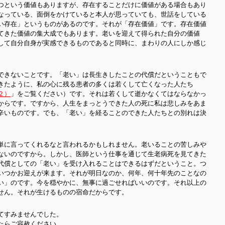
つという価値もありますが、存在することだけに価値がある場合もあり
なっている、面倒をかけていると本人が思っていても、世話をしている
い存在」というものがあるのです。それが「存在価値」です。存在価値
てきた価値の集大成でもあります。老いを迎えて得られた自分の価値
して自分自身が実感できるものであると同時に、まわりの人にしか感じ
できないことです。「老い」は長生きしたことの代償だということもで
きたように、私の心に残る患者の多くは若くして亡くなった人たち
２
）
」をご覧ください）です。それは若くして逝かなくてはならなかっ
からです。ですから、人生をまっとうできた人の死に私は悲しみをあま
辛いものです。でも、「老い」を経ることのできた人たちとの別れは決
単に言ってくれるなと言われるかもしれません。老いることの苦しみや
ないのですから。しかし、医師という仕事を通じて生老病死を見てきた
代償としての「老い」を受け入れることはできるはずだということ。つ
いつかお迎えが来ます。それが明日なのか、何年、何十年先のことなの
い」のです。今を穏やかに、無事に過ごせればいいのです。それ以上の
せん。それが生けるものの宿命だからです。
てすみませんでした。
たらご容赦ください。