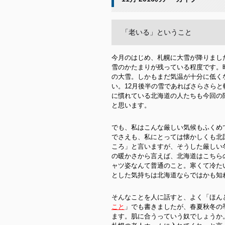
「老いる」ということ
今月のはじめ、札幌に大雪が降りまし
雪のかたまりが残っている程度です。
の大雪。しかもまだ気温が十分に低く
い。12月後半の雪であればさらさら
に慣れている北海道の人たちも今回の
と思います。
でも、私はこんな厳しい気候もふくめ
でさえも、私にとっては懐かしくも北
ころ」と言いますが、そうした厳しい
の暖かさから言えば、北海道はこちら
ャツ姿なんて普通のこと。寒くて冷た
とした気持ちは北海道ならではかも知
そんなことを人に話すと、よく「ほん
こと
」でも書きましたが、春夏秋冬の
ます。肌に合うっていう奴でしょうか