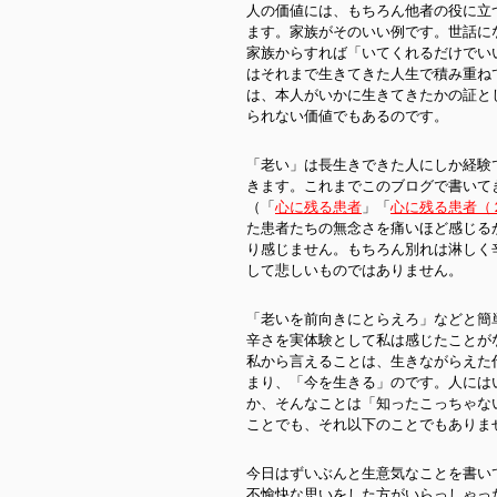
人の価値には、もちろん他者の役に立
ます。家族がそのいい例です。世話に
家族からすれば「いてくれるだけでい
はそれまで生きてきた人生で積み重ね
は、本人がいかに生きてきたかの証と
られない価値でもあるのです。
「老い」は長生きできた人にしか経験
きます。これまでこのブログで書いて
（「
心に残る患者
」「
心に残る患者（
た患者たちの無念さを痛いほど感じる
り感じません。もちろん別れは淋しく
して悲しいものではありません。
「老いを前向きにとらえろ」などと簡
辛さを実体験として私は感じたことが
私から言えることは、生きながらえた
まり、「今を生きる」のです。人には
か、そんなことは「知ったこっちゃな
ことでも、それ以下のことでもありま
今日はずいぶんと生意気なことを書い
不愉快な思いをした方がいらっしゃっ