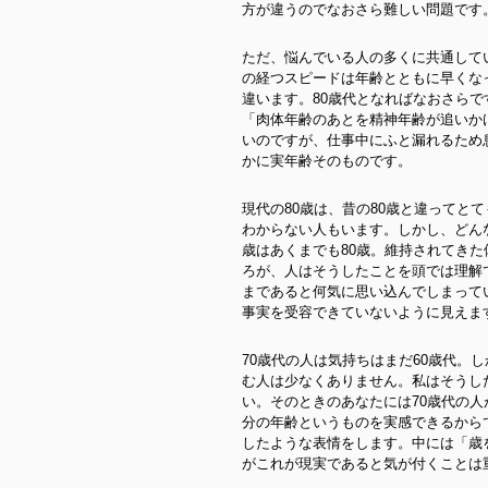
方が違うのでなおさら難しい問題です
ただ、悩んでいる人の多くに共通して
の経つスピードは年齢とともに早くなっ
違います。80歳代となればなおさら
「肉体年齢のあとを精神年齢が追いか
いのですが、仕事中にふと漏れるため
かに実年齢そのものです。
現代の80歳は、昔の80歳と違ってと
わからない人もいます。しかし、どん
歳はあくまでも80歳。維持されてき
ろが、人はそうしたことを頭では理解
まであると何気に思い込んでしまって
事実を受容できていないように見えま
70歳代の人は気持ちはまだ60歳代。
む人は少なくありません。私はそうし
い。そのときのあなたには70歳代の
分の年齢というものを実感できるから
したような表情をします。中には「歳
がこれが現実であると気が付くことは