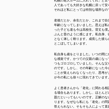
札幌の老人ホームに入れてくれ」と言
人であっても大好きな札幌に戻って安
それほど私にとっては特別な場所なの
老後だとか、余生だとか、これまで自
年齢になってしまいました。思えば私
った子ども達も今は高校生。背丈も僕
ぶんと昔のように感じます。私自身、
となく淋しく映ります。成長した彼ら
とこぼしてしまいます。
私自身も歳をとりました。いつの間に
な感覚です。かつての父親の歳になっ
つもゴロゴロしていました。そんな父
のです。しかし、その年齢になった今
ことが覚えられなくなったり、思考が
が今の私にも徐々に現れてきています
よく患者さんから「老化」に関わる相
る場合もあります。しかし、ほとんど
題だといってもいいのです。正解のな
ります。なぜなら私にも「老化」の問
答えられない。そもそも人によって直