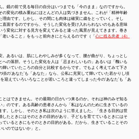
ん。鏡の前で見る毎日の自分はいつまでも「今のまま」なのですから。
その変化の積み重ねにほとんどの人は気づきません。これが「精神年齢
た理由です。しかし、その間にも肉体は確実に歳をとっていく。そし
に直面するのですから、そうした変化を受け入れられないのもある意味
いう変化に対する見方を変えてみると違った風景が見えてきます。巻き
「老いること」をもっと前向きにとらえるのです（「
心に残る患者（4）
安。あるいは、肌にしわやしみが多くなって、腰が曲がり、ちょっとし
とへの落胆。そうした変化を人は「忌まわしいもの」あるいは「醜いも
の輝いていたころの自分と比較するからです。でもよく考えてみて下さ
の頃の‘あなた’も「あなた」なら、公私に充実して輝いていた若かりし頃
いを迎えていろいろなことが若いころと違ってしまった今の‘あなた’も「あ
ことはできません。その最期の日がいつ来るのか。それは神のみぞ知る
い」のです。ある高齢の患者さんから「私はなんのために生きているの
ます。しかし、そのとき私は次のように答えました。「生きる目的は世
婚したときにはそのときの目的があり、子どもを育てているときにはそ
っているときにもそのときの目的がある。だから、生きていることその
いいのではないか」と。