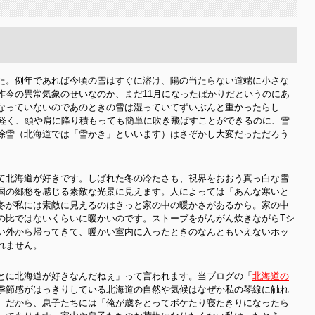
た。例年であれば今頃の雪はすぐに溶け、陽の当たらない道端に小さな
昨今の異常気象のせいなのか、まだ11月になったばかりだというのにあ
なっていないのであのときの雪は湿っていてずいぶんと重かったらし
と軽く、頭や肩に降り積もっても簡単に吹き飛ばすことができるのに、雪
除雪（北海道では「雪かき」といいます）はさぞかし大変だっただろう
て北海道が好きです。しばれた冬の冷たさも、視界をおおう真っ白な雪
国の郷愁を感じる素敵な光景に見えます。人によっては「あんな寒いと
冬が私には素敵に見えるのはきっと家の中の暖かさがあるから。家の中
の比ではないくらいに暖かいのです。ストーブをがんがん炊きながらTシ
い外から帰ってきて、暖かい室内に入ったときのなんともいえないホッ
れません。
とに北海道が好きなんだねぇ」って言われます。当ブログの「
北海道の
季節感がはっきりしている北海道の自然や気候はなぜか私の琴線に触れ
。だから、息子たちには「俺が歳をとってボケたり寝たきりになったら