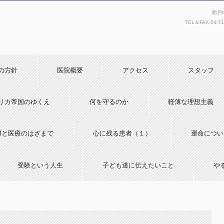
船戸
TEL＆FAX.
04-7
の方針
医院概要
アクセス
スタッフ
リカ帝国のゆくえ
何を守るのか
軽薄な理想主義
AIと医療のはざまで
心に残る患者（１）
運命につい
受験という人生
子ども達に伝えたいこと
や