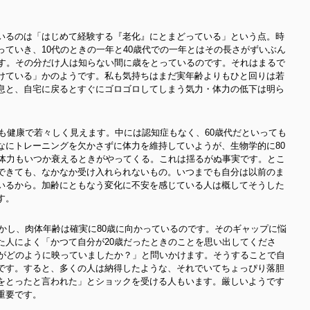
。
いるのは「はじめて経験する『老化』にとまどっている」という点。時
ていき、10代のときの一年と40歳代での一年とはその長さがずいぶん
です。その分だけ人は知らない間に歳をとっているのです。それはまるで
けている」かのようです。私も気持ちはまだ実年齢よりもひと回りは若
息と、自宅に戻るとすぐにゴロゴロしてしまう気力・体力の低下は明ら
ても健康で若々しく見えます。中には認知症もなく、60歳代だといっても
なにトレーニングを欠かさずに体力を維持していようが、生物学的に80
た体力もいつか衰えるときがやってくる。これは揺るがぬ事実です。とこ
できても、なかなか受け入れられないもの。いつまでも自分は以前のま
いるから。加齢にともなう変化に不安を感じている人は概してそうした
す。
しかし、肉体年齢は確実に80歳に向かっているのです。そのギャップに悩
た人によく「かつて自分が20歳だったときのことを思い出してくださ
人がどのように映っていましたか？」と問いかけます。そうすることで自
です。すると、多くの人は納得したような、それでいてちょっぴり落胆
をとったと言われた」とショックを受ける人もいます。厳しいようです
重要です。