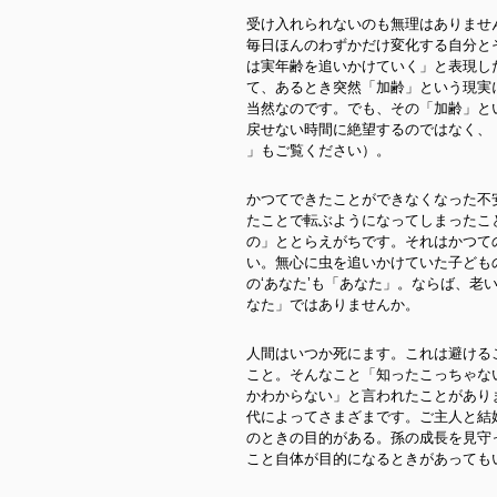
受け入れられないのも無理はありませ
毎日ほんのわずかだけ変化する自分と
は実年齢を追いかけていく」と表現し
て、あるとき突然「加齢」という現実
当然なのです。でも、その「加齢」と
戻せない時間に絶望するのではなく、
」もご覧ください）。
かつてできたことができなくなった不
たことで転ぶようになってしまったこ
の」ととらえがちです。それはかつて
い。無心に虫を追いかけていた子ども
の‘あなた’も「あなた」。ならば、老
なた」ではありませんか。
人間はいつか死にます。これは避ける
こと。そんなこと「知ったこっちゃな
かわからない」と言われたことがあり
代によってさまざまです。ご主人と結
のときの目的がある。孫の成長を見守
こと自体が目的になるときがあっても