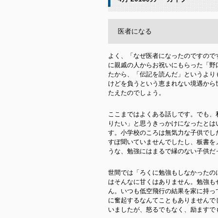
医者になる
よく、「なぜ医者になったのですので
に親戚の人からお祝いにもらった「野
たから、「伝記を読んだ」というより
けどを負うという恵まれない境遇から
たえたのでしょう。
ここまではよくある話しです。でも、
りたい」と思うきっかけになったとは
す。小学校のころは無気力な子供でし
すぽ聞いていませんでしたし、板書を
うな、勉強にはまるで縁のない子供だ
世間では「ろくに勉強もしなかったの
はそんなに甘くはありません。勉強も
ん。いつも低空飛行の結果を家に持っ
に奮起するなんてこともありませんで
いましたが、怒るでもなく、励ますで