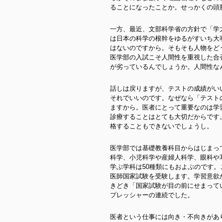
ることになったことか。せっかくの頭
一方、最近、文部科学省の方針で「学
は日本の科学の根幹をゆるがすいち大
はないのですから。そもそも人物をど
医学部の入試こそ人間性を重視した合
が劣っているんでしょうか。人間性な
話しは戻りますが、テストの成績がい
それでいいのです。なぜなら「テスト
ますから。医者にとって重要なのは学
診療することはとても大切だからです
格することもできないでしょうし。
医学部では基礎教養科目からはじまっ
科学、小児科学や産婦人科学、眼科や
学ぶ学科は50種類にもおよぶのです
医師国家試験を受験します。学習意欲
きどき「国家試験が目の前にせまって
プレッシャーの連続でした。
医者という仕事には向き・不向きがあ