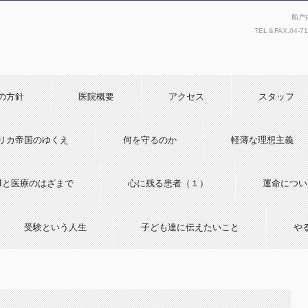
船戸
TEL＆FAX.
04-7
の方針
医院概要
アクセス
スタッフ
リカ帝国のゆくえ
何を守るのか
軽薄な理想主義
AIと医療のはざまで
心に残る患者（１）
運命につい
受験という人生
子ども達に伝えたいこと
や