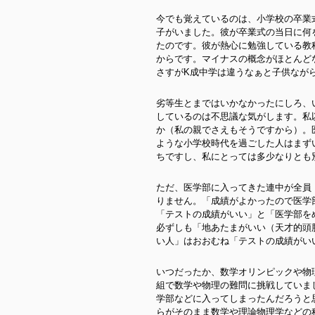
今でも覚えているのは、小学校の卒業
子がいました。彼が卒業式の当日に何
たのです。彼が熱心に勉強している教
からです。マイナスの概念がほとんど
さすがK成中学は違うなぁと子供なが
劣等生とまではいかなかったにしろ、
しているのは不思議な気がします。私
か（私の親でさえもそうですから）。
ような小学校時代を過ごした人はまず
ちですし、私にとっては多少なりとも
ただ、医学部に入ってきた連中が全員
りません。「成績がよかったので医学
「テストの成績がいい」と「医学部を
必ずしも「地あたまがいい（天才的頭
い人」はおおむね「テストの成績がい
いつだったか、数学オリンピックや物
組で数学や物理の難問に挑戦していま
学部などに入ってしまったんだろうと
らがそのまま数学や理論物理学などの