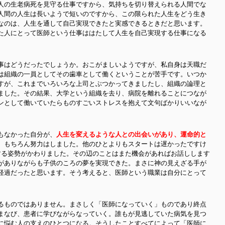
人の生老病死を見守る仕事ですから、気持ちを切り替えられる人間でな
人間の人生は長いようで短いのですから、この限られた人生をどう生き
なのは、人生を通して自己実現できたと実感できるときだと思います。
た人にとって医師という仕事ははたして人生を自己実現する仕事になる
事はどうだったでしょうか。おこがましいようですが、私自身は天職だ
は組織の一員としてその歯車として働くということが苦手です。いつか
すが、これまでいろいろな上司とぶつかってきましたし、組織の論理と
ました。その結果、大学という組織を去り、病院を離れることにつなが
ンとして働いていたらものすごいストレスを抱えて文句ばかりいいなが
。
もなかった自分が、
人生を変えるような人との出会いがあり、運命的と
。もちろん努力はしました。他のひとよりもスタートは遅かったですけ
する姿勢がかわりました。その辺のことはまた機会があればお話しします
がありながらも子供のころの夢を実現できた。まさに神の見えざる手が
経過だったと思います。そう考えると、医師という職業は自分にとって
るものではありません。まさしく「医師になっていく」ものであり終点
まなび、患者に学びながらなっていく。誰もが見逃していた病気を見つ
に悩む人の支えのひとつになる。そうしたことすべてによって「医師に