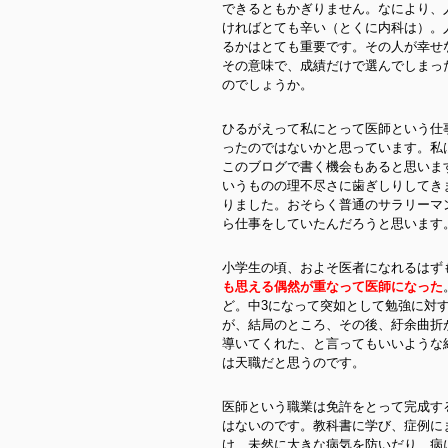
できるともかぎりません。なにより、
ければとても辛い（とくに内科は）。
るかはとても重要です。その人が幸せ
その意味で、成績だけで選んでしまっ
のでしょうか。
ひるがえって私にとって医師という仕
ったのではないかと思っています。私
このブログで書く機会もあると思いま
いうものの理不尽さに歯ぎしりしてき
りました。おそらく普通のサラリーマ
ら仕事をしていたんだろうと思います
小学生の頃、およそ医者になれるはず
も思える偶然が重なって医師になった
ど。中3になって突如として勉強に対
が、結局のところ、その後、紆余曲折
導いてくれた、と言ってもいいような
は天職だと思うのです。
医師という職業は免許をとって完成す
はないのです。教科書に学び、症例に
け、未然に大きな病気を防いだり、病