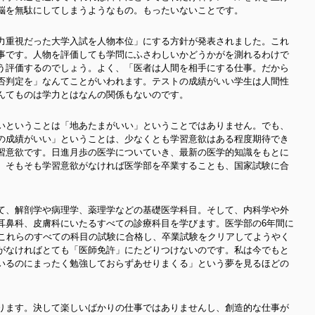
脳を無駄にしてしまうようなもの。もったいないことです。
力重視だった大学入試を人物本位」にする方針が発表されました。これ
事です。人物を評価しても学問にふさわしいかどうかがを測れるわけで
う評価するのでしょう。よく、「医者は人間を相手にする仕事。だから
否判定を」なんてことがいわれます。テストの成績がいい学生は人間性
んてものは学力とはなんの関係もないのです。
いということは「地あたまがいい」ということではありません。でも、
の成績がいい」ということは、少なくとも学習意欲はある程度期待でき
習意欲です。日進月歩の医学についていき、最新の医学的知識をもとに
。そもそも学習意欲がなければ医学部を卒業することも、国家試験に合
て、解剖学や病理学、薬理学などの基礎医学科目。そして、内科学や外
耳鼻科、皮膚科にいたるすべての診療科目を学びます。医学部の6年間に
。これらのすべての科目の試験に合格し、卒業試験をクリアしてようやく
がなければとても「医師免許」にたどりつけないのです。私は今でもと
いるのにまったく勉強しておらずあせりまくる」という夢を見るほどの
ります。決して楽しいばかりの仕事ではありませんし、創造的な仕事が