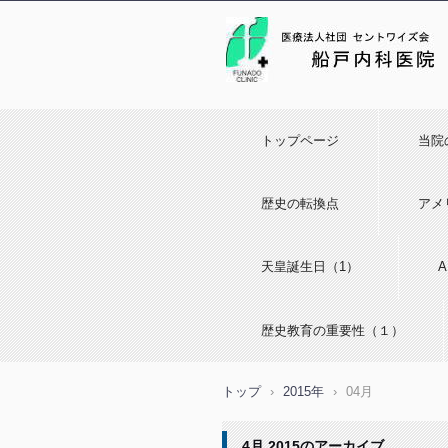
トップページ
当院
歴史の転換点
アメ
天皇誕生日（1）
歴史教育の重要性（１）
トップ
›
2015年
›
04月
4月 2015
のアーカイブ