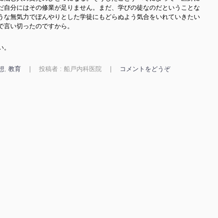
だ自分にはその修業が足りません。まだ、学びの徒なのだということな
うな無気力でぼんやりとした学徒にもどらぬよう気合をいれていきたい
で言い切ったのですから。
い。
想
,
教育
|
投稿者 : 船戸内科医院
|
コメントをどうぞ