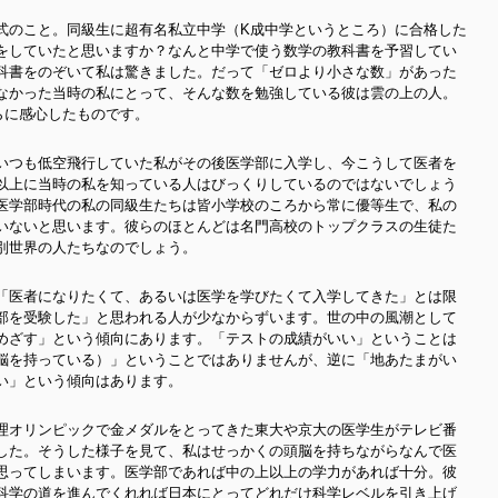
式のこと。同級生に超有名私立中学（K成中学というところ）に合格した
をしていたと思いますか？なんと中学で使う数学の教科書を予習してい
科書をのぞいて私は驚きました。だって「ゼロより小さな数」があった
なかった当時の私にとって、そんな数を勉強している彼は雲の上の人。
らに感心したものです。
いつも低空飛行していた私がその後医学部に入学し、今こうして医者を
以上に当時の私を知っている人はびっくりしているのではないでしょう
医学部時代の私の同級生たちは皆小学校のころから常に優等生で、私の
いないと思います。彼らのほとんどは名門高校のトップクラスの生徒た
別世界の人たちなのでしょう。
「医者になりたくて、あるいは医学を学びたくて入学してきた」とは限
部を受験した」と思われる人が少なからずいます。世の中の風潮として
めざす」という傾向にあります。「テストの成績がいい」ということは
脳を持っている）」ということではありませんが、逆に「地あたまがい
い」という傾向はあります。
理オリンピックで金メダルをとってきた東大や京大の医学生がテレビ番
した。そうした様子を見て、私はせっかくの頭脳を持ちながらなんで医
思ってしまいます。医学部であれば中の上以上の学力があれば十分。彼
科学の道を進んでくれれば日本にとってどれだけ科学レベルを引き上げ