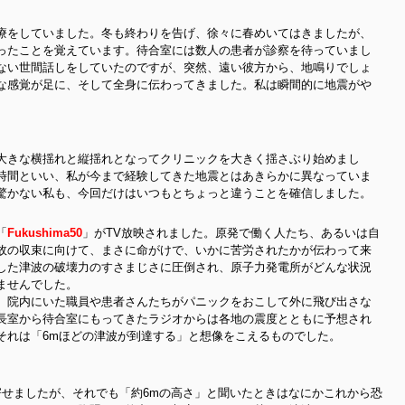
療をしていました。冬も終わりを告げ、徐々に春めいてはきましたが、
ったことを覚えています。待合室には数人の患者が診察を待っていまし
ない世間話しをしていたのですが、突然、遠い彼方から、地鳴りでしょ
な感覚が足に、そして全身に伝わってきました。私は瞬間的に地震がや
大きな横揺れと縦揺れとなってクリニックを大きく揺さぶり始めまし
時間といい、私が今まで経験してきた地震とはあきらかに異なっていま
驚かない私も、今回だけはいつもとちょっと違うことを確信しました。
「
Fukushima50
」がTV放映されました。原発で働く人たち、あるいは自
故の収束に向けて、まさに命がけで、いかに苦労されたかが伝わって来
した津波の破壊力のすさまじさに圧倒され、原子力発電所がどんな状況
ませんでした。
、院内にいた職員や患者さんたちがパニックをおこして外に飛び出さな
長室から待合室にもってきたラジオからは各地の震度とともに予想され
それは「6mほどの津波が到達する」と想像をこえるものでした。
寄せましたが、それでも「約6mの高さ」と聞いたときはなにかこれから恐