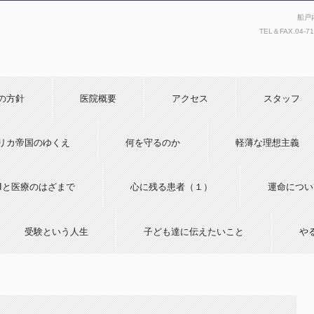
船戸
TEL＆FAX.
04-7
の方針
医院概要
アクセス
スタッフ
リカ帝国のゆくえ
何を守るのか
軽薄な理想主義
AIと医療のはざまで
心に残る患者（１）
運命につい
受験という人生
子ども達に伝えたいこと
や