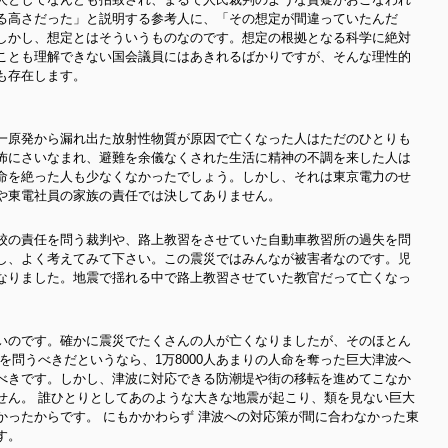
る高さだった」と説明する参考人に、「その想定が間違っていたんだ
しかし、想定とはそういうものなのです。想定の根拠となる科学に絶対
ことも理解できない国会議員にはあきれるばかりですが、そんな理性的
も存在します。
一原発から漏れ出た放射性物質が原因で亡くなった人はただのひとりも
怖にさいなまれ、避難を余儀なくされた生活に精神の不調を来した人は
命を絶った人も少なくなかったでしょう。しかし、それは東京電力のせ
や東電社員の家族の責任では決してありません。
校の責任を問う裁判や、路上教習をさせていた自動車教習所の過失を問
し、よく考えてみて下さい。この震災ではみんなが被害者なのです。児
なりました。地震で揺れる中で路上教習させていた教官だって亡くなっ
いのです。確かに震災でたくさんの人が亡くなりましたが、そのほとん
を問うべきだというなら、1万8000人あまりの人命を奪った巨大津波へ
べきです。
しかし、津波に対応できる防潮堤や街の移転を進めてこなか
せん。 誰ひとりとしてあのような大きな地震が起こり、類を見ない巨大
かったからです。 にもかかわらず 津波への対応策が間に合わなかった東
す。