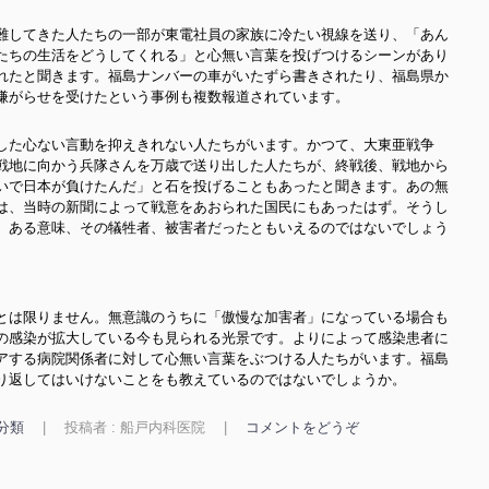
も、避難してきた人たちの一部が東電社員の家族に冷たい視線を送り、「あん
たちの生活をどうしてくれる」と心無い言葉を投げつけるシーンがあり
れたと聞きます。福島ナンバーの車がいたずら書きされたり、福島県か
嫌がらせを受けたという事例も複数報道されています。
した心ない言動を抑えきれない人たちがいます。かつて、大東亜戦争
戦地に向かう兵隊さんを万歳で送り出した人たちが、終戦後、戦地から
いで日本が負けたんだ」と石を投げることもあったと聞きます。あの無
は、当時の新聞によって戦意をあおられた国民にもあったはず。そうし
、ある意味、その犠牲者、被害者だったともいえるのではないでしょう
とは限りません。無意識のうちに「傲慢な加害者」になっている場合も
の感染が拡大している今も見られる光景です。よりによって感染患者に
アする病院関係者に対して心無い言葉をぶつける人たちがいます。福島
り返してはいけないことをも教えているのではないでしょうか。
分類
|
投稿者 : 船戸内科医院
|
コメントをどうぞ