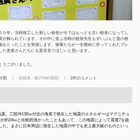
５０年。当時竣工した新しい校舎が今ではもっとも古い校舎になってし
真が飾られています。その中に並ぶ当時の校長先生もずいぶんと昔の校
歳をとったことを実感します。後輩たちが一生懸命に作ってくれたプレ
した患者さんたちにも是非見てほしいと思います。
とうございました。
分類
|
投稿者 : 船戸内科医院
|
2件のコメント
大地震。三陸沖130㎞付近の海底で発生した地震のエネルギーはマグニチュ
が約24㎞と比較的浅かったこともあって、この地震によって震度7を超
した。まさに日本周辺に発生した地震の中でも史上最大級のものといっ