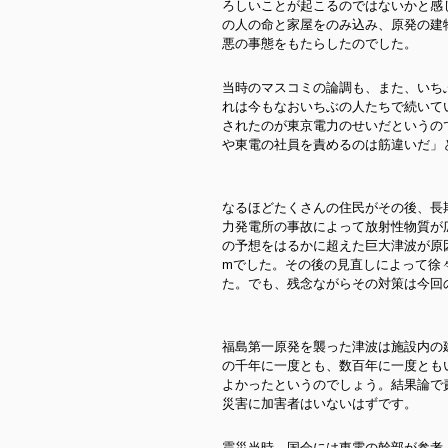
ろしいことが起こるのではないかと感
の人の命と家屋をのみ込み、原発の建
悪の事態をもたらしたのでした。
当時のマスコミの論調も、また、いち
れは今もなおいちぶの人たちで続いて
されたのが東京電力のせいだというの
や東電の社員を責めるのは筋違いだ」
なるほどたくさんの住民がその後、長
力発電所の事故によって放射性物質が
の予想をはるかに超えた巨大津波が原
mでした。その後の見直しによって徐
た。でも、残念ながらその対策は今回
福島第一原発を襲った津波は施設内の
の千年に一度とも、数百年に一度とも
よかったというのでしょう。結果論で
災害に加害者はいないはずです。
震災当時、国会には東電の幹部が参考