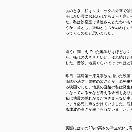
あのとき、私はクリニックの外来で診
空は厚い雲におおわれてちょっと寒か
た。私は診察室で常連さんとたわいも
うか、音とも、振動ともつかぬわずか
ってくるのだと思いました。
遠くに聞こえていた地鳴りはほどなく
た。揺れの大きさといい、ゆれ続けた
した。普段、地震ぐらいではそれほど
昨日、福島第一原発事故を描いた映画
衛隊や消防、警察の皆さんが、原発事
る映画でした。地震の直後の私は発生
になっているかなど考える余裕もあり
私は地震の揺れがまだおさまらない中
いよう必死に声をかけていました。院
る津波の高さが報じられていました。
実際にはその2倍の高さの津波がおし