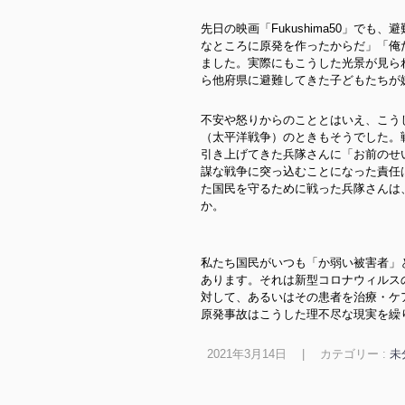
先日の映画「Fukushima50」で
なところに原発を作ったからだ」「俺
ました。実際にもこうした光景が見ら
ら他府県に避難してきた子どもたちが
不安や怒りからのこととはいえ、こう
（太平洋戦争）のときもそうでした。
引き上げてきた兵隊さんに「お前のせ
謀な戦争に突っ込むことになった責任
た国民を守るために戦った兵隊さんは
か。
私たち国民がいつも「か弱い被害者」
あります。それは新型コロナウィルス
対して、あるいはその患者を治療・ケ
原発事故はこうした理不尽な現実を繰
2021年3月14日
|
カテゴリー :
未