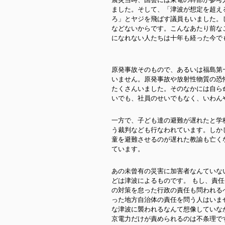
ました。そして、「津波が想定を超え
ろ」とヤジを飛ばす議員もいました。
などないからです。
こんなあたり前な
になれない人たちは十年も経った今で
原発事故そのもので、あるいは福島第
いません。原発事故や放射性物質の恐
たくさんいました。そのなかには自ら
いでも、社員のせいでもなく、いわん
一方で、子ども達の避難が遅れたと学
う裁判なども行なわれています。しか
童を避難させるのが遅れた教諭も亡く
ています。
あの未曾有の災害に加害者なんていな
どは津波によるものです。 もし、責任
の対策を怠った行政の責任も問われる
った地方自治体の責任を問う人はいま
な津波に襲われるなんて想像していな
京電力だけが責められるのは不条理で