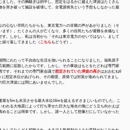
じました。その胸騒ぎは的中し、想定をはるかに越えた津波はたくさん
物を突き破って施設を破壊して、全電源喪失という予想もしなかった最
ぶの心ない市民たちからも、東京電力への非難の声があがりました（そ
います）。たくさんの人が亡くなり、多くの住民たちが避難を余儀なく
です。しかし、私は当初から「それは東京電力のせいではない。まして
と繰り返してきました（
こちら
もどうぞ）。
期間にわたって不自由な生活を強いられることになりました。福島原子
広範囲に拡散したからです。しかし、その事故はもとをたどれば専門家
因です。それまでの専門家会議で
想定されていた津波の高さ
はおおむね6
々に想定水位があげられ、その都度、原発では対策が進められてきまし
の巨大津波には間にあいませんでした。
建屋を5mも水没させる最大水位16mを超えるすさまじいものでした。こ
いわれる大地震によって打ち寄せた巨大な海水の塊にどう立ち向かえば
責めることは簡単です。しかし、誰一人として想像だにしていなかった
人としてなんども招致され、まるで人民裁判のような質疑がおこなわれ