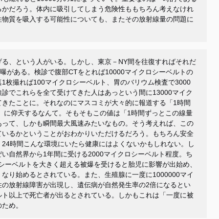
るかだろう。体内に吸引してしまう危険性ももちろん考えなけれ
性物質を吸入する可能性についても、またその放射線量の問題に
げる、という人がいる。しかし、東京－
NY
間を往復すればそれだ
曝がある。検診で腹部
CT
をとれば
10000
マイクロシーベルトの
真
1
枚撮れば
100
マイクロシーベルト、胃のバリウム検査で
3000
検診でこれらを全て受けてきた人はあっという間に
13000
マイク
てきたことに。それなのにマスコミが大々的に報道する「
1
時間
」に仰天するなんて。そもそもこの値は「
1
時間ずっとこの線量
あって、しかも瞬間最大風速みたいなもの。そう考えれば、この
ているかということがおわかりいただけるだろう。もちろん安全
。
24
時間こんな環境にいたら健康にはよくないかもしれない。し
ぜい自然界から
1
年間に受ける
2000
マイクロシーベルト程度。ち
シーベルトを大きく超える被爆を受けると胎児に影響が出始め、
くなり始めるとされている。また、生殖腺に一度に
1000000
マイ
性の放射線障害が出現し、遺伝病が自然発生率の
2
倍になるとい
ルト以上で死亡者が出るとされている。しかもこれは「一度に被
のため。