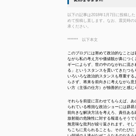
以下の記事は2018年1月7日に投稿
めて投稿し直します。なお、震災時の
承ください。
******* 以下本文
このブログには努めて政治的なことは
ながら私の考え方や価値観が鼻につく
ギーによらず、世の中のながれに流さ
る」というスタンスを貫いてきたつも
いろいろな政治的スタンスも尊重する
らさず、将来を前向きに考えながら意
い方（主張の仕方）が独善的だと感じ
それらを前提に言わせてもらえば、あ
られている稚拙な政治ショーには辟易
前向きな解決方法を考えろ、責任ある
放射能の危険性に対する報道もそうで
無意味な批判が繰り返されます。そし
ちこちに見られることも。そのたびに
い領域の人達がなぜこうなるのだろう