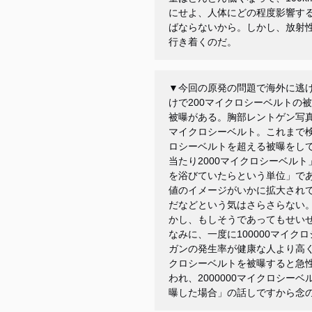
にせよ、人体にどの程度影響す
ばならないから。しかし、放射
行き着くのだ。
▼今回の原発の問題で海外に逃
けで
200
マイクロシーベルトの被
被曝がある。胸部レントゲン写
マイクロシーベルト。これまで
ロシーベルトを超える被曝をし
当たり
2000
マイクロシーベルト
を浴びていたらという単位」で
値のイメージがいかに拡大され
だなどという気はさらさらない
かし、もしそうであってもせい
なみに、一度に
100000
マイクロ
ガンの発生率が健康な人より高
クロシーベルトを被曝すると急
われ、
2000000
マイクロシーベ
曝した場合」の話しですから念