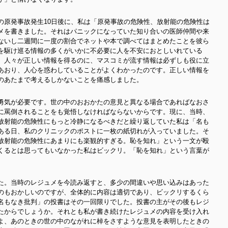
の原発事故発生10日後に、私は「原発事故の危険性、放射能の危険性は
メを書きました。それはパニックになっていた知り合いの医師仲間や来
ないし二週間に一度の割合でネットや本で調べてはまとめたことを彼ら
を駆け巡る情報の多くがいかに不必要に人を不安におとしいれている
。人々が正しい情報を得るのに、マスコミが流す情報は必ずしも役に立
あおり、人心を惑わしていることがよくわかったのです。正しい情報を
のあたまで考えるしかないことを痛感しました。
勇気が必要です。世の中のおおかたの意見と異なる場合であればなおさ
に罵倒されることをも覚悟しなければならないからです。現に、当時、
放射能の危険性にもっと冷静になるべきだと繰り返していた私は「名も
ある日、私のクリニックのポストに一枚の紙切れが入っていました。そ
放射能の危険性にあまりにも楽観的すぎる。恥を知れ」という一文が殴
くるとは思ってもいなかった私はビックリ。「恥を知れ」という言葉が
た。当時のレジュメを今読み返すと、多少の間違いや思い込みはあった
のもおかしいのですが、全体的に内容は適切であり、ビックリするくら
名もなき批判」の投書はその一回限りでした。投書の主がその後もレジ
たからでしょうか。それとも私が書き続けたレジュメの内容を受け入れ
よ、あのときの世の中のながれに棹をさすような意見を表明したときの