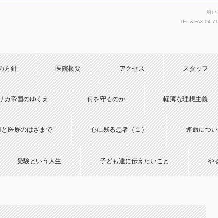
船戸
TEL＆FAX.
04-7
の方針
医院概要
アクセス
スタッフ
リカ帝国のゆくえ
何を守るのか
軽薄な理想主義
AIと医療のはざまで
心に残る患者（１）
運命につい
受験という人生
子ども達に伝えたいこと
や