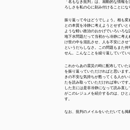
「名もなき批判」は、扇動的な情報を
ろしさを私の心に刻み付けることにな
振り返って今はどうでしょう。相も変
との本質を冷静に考えようとせずいと
ような軽い政治のおかげでいろいろな
地下水問題だって当初から冷静に考え
け世の中を混乱させ、人を不安にさせ
というだらしなさ。この問題もまた何
せん。こんなことを繰り返していてい
これからあの震災の時に配布していた
を振り返っていただければと思います
きの不安な気持ちが甦ってくる人がい
たを読み取っていただければ幸いです
した主には是非冷静になって読み直し
がこのレジュメを紹介するのは、ひと
す。
なお、批判のメイルをいただいても掲