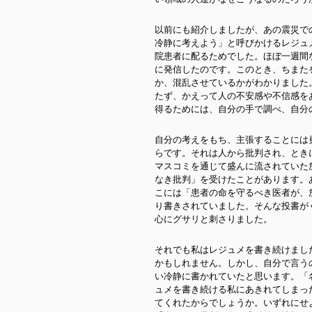
以前にも紹介しましたが、あの震災で
冷静に考えよう」と呼びかけるレジュ
院患者に配るためでした。ほぼ一週間
に発信したのです。このとき、ちまた
か、混乱させているかがわかりました
たず、かえって人の不安感や不信感を
得るためには、自分の手で調べ、自分
自分の考えをもち、主張することには
らです。それは人から批判され、とき
マスコミを通じて盛んに流されていた
なき批判」を受けたことがあります。
こには「患者の命を守るべき医者が、
り書きされていました。そんな投書が
心にグサリと刺さりました。
それでも私はレジュメを書き続けまし
かもしれません。しかし、自分で言う
い冷静に書かれていたと思います。「
ュメを書き続ける私にあきれてしまっ
てくれたからでしょうか。いずれにせ