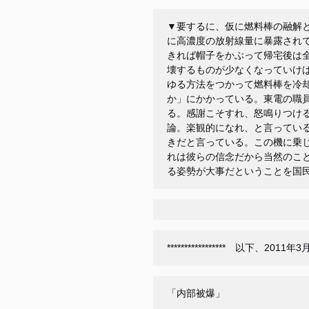
▼要するに、仮に燃料棒の融解
に高濃度の放射線量に暴露され
きれば帽子をかぶって帰宅後は
壊するものが少なくなっていけ
ゆる方法をつかって燃料棒を冷
か」にかかっている。東電の職
る。感謝こそすれ、怒鳴りつけ
論。楽観的になれ、と言ってい
きだと言っている。この機に乗
れは彼らの信念だから当然のこ
る姿勢が大事だということを国
***************** 以下、2
「内部被爆」