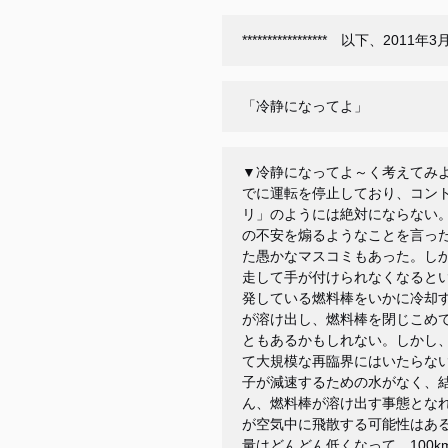
***************** 以下、2
「冷静になってよ」
▼冷静になってよ～く考えてみ
でに運転を停止しており、コン
リ」のようには絶対にならない
の不安を煽るようなことを言っ
た愚かなマスコミもあった。し
走して手が付けられなくなると
発している燃料棒をいかに冷却
が溶け出し、燃料棒を閉じこめ
ともあるかもしれない。しかし
て大規模な再臨界にはいたらな
子が減速するための水がなく、
ん、燃料棒が溶け出す事態とな
が空気中に飛散する可能性はあ
量はどんどん低くなって、
100k