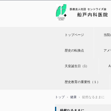
トップページ
当院
歴史の転換点
アメ
天皇誕生日（1）
歴史教育の重要性（１）
トップ
›
健康
›
徒然なるままに
徒然なるままに