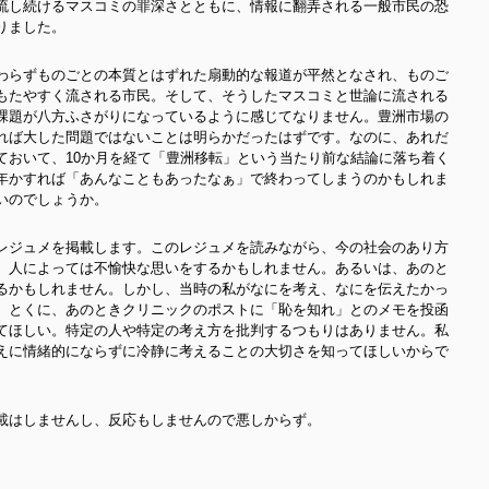
流し続けるマスコミの罪深さとともに、情報に翻弄される一般市民の恐
りました。
わらずものごとの本質とはずれた扇動的な報道が平然となされ、ものご
もたやすく流される市民。そして、そうしたマスコミと世論に
流される
課題が八方ふさがりになっているように感じてなりません。豊洲市場の
れば大した問題ではないことは明らかだったはずです。なのに、あれだ
ておいて、10か月を経て「豊洲移転」という当たり前な結論に落ち着く
年かすれば「あんなこともあったなぁ」で終わってしまうのかもしれま
いのでしょうか。
レジュメを掲載します。このレジュメを読みながら、今の社会のあり方
。人によっては不愉快な思いをするかもしれません。あるいは、あのと
るかもしれません。しかし、当時の私がなにを考え、なにを伝えたかっ
。とくに、あのときクリニックのポストに「恥を知れ」とのメモを投函
てほしい。特定の人や特定の考え方を批判するつもりはありません。私
えに情緒的にならずに冷静に考えることの大切さを知ってほしいからで
載はしませんし、反応もしませんので悪しからず。