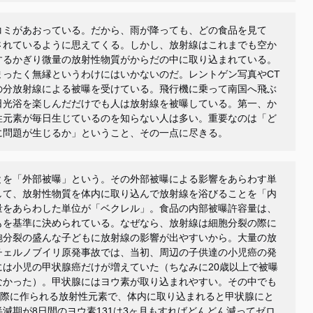
コミがあおっている。だから、雨が降っても、どの食品を見て
されているように思えてくる。しかし、放射線はこれまでも空か
するかぎり微量の放射性物質がからだの中に取り込まれている。
まったく無縁というわけにはいかないのだ。レントゲン写真や
CT
の分放射線による被曝を受けている。飛行機に乗って南国へ飛ぶ
日光浴を楽しんだだけでも人は放射線を被曝している。第一、か
性元素が毎日生じているのを知らない人は多い。重要なのは「ど
に問題が生じるか」ということ、その一点に尽きる。
とを「外部被曝」という。その外部被曝による影響をあらわす単
して、放射性物質を体内に取り込んで放射線を浴びることを「内
量をあらわした単位が「ベクレル」。食品の内部被曝許容量は、
もを基準に決められている。なぜなら、放射線は細胞分裂の際に
胞分裂の盛んな子どもに放射線の影響が出やすいから。大量の放
チェルノブイリ原発事故では、当初、周辺の子供達の小児癌の発
には小児の甲状腺癌だけが増えていた（ちなみに
20
歳以上で被曝
なかった）。甲状腺にはヨウ素が取り込まれやすい。その中でも
際に作られる放射性元素で、体内に取り込まれると甲状腺にと
半減期が
8
日間のヨウ素
131
は
3
ヶ月もすればどんどん減ってゼロ