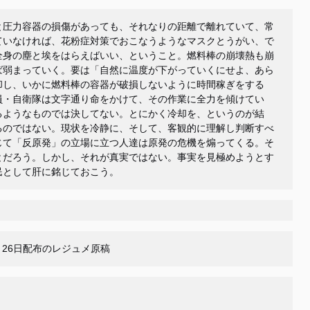
と圧力容器の損傷があっても、それなりの距離で離れていて、常
ていなければ、花粉症対策でおこなうようなマスクとうがい、で
全身の塵と埃をはらえばいい、ということ。燃料棒の崩壊熱も崩
ば弱まっていく。要は「自然に温度が下がっていくにせよ、あら
却し、いかに燃料棒の容器が破損しないように時間稼ぎをする
員・自衛隊は文字通り命をかけて、その作業に全力を傾けてい
るようなものでは決してない。とにかく冷却を、というのが結
るのではない。現状を冷静に、そして、客観的に理解し判断すべ
じて「反原発」の立場に立つ人達は原発の危機を煽ってくる。そ
とだろう。しかし、それが真実ではない。事実を見極めようとす
民として肝に銘じておこう。
011年3月26日配布のレジュメ原稿