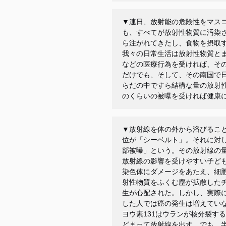
▼連日、放射能の危険性をマス
も、すべてが放射性物質に汚染
ら注がれてきたし、食物を摂取
我々の日常生活は放射性物質と
などの医療行為を受ければ、そ
だけでも、そして、その南国で
らだの中ですら結構な量の放射
のくらいの被曝を受ければ健康
▼放射線を体の外から浴びるこ
位が「シーベルト」。それに対
部被曝」という。その放射線の
放射線の影響を受けやすい子ど
染色体にダメージをあたえ、細
射性物質をふくむ塵が拡散した
生が心配された。しかし、実際
した人では癌の発生は増えてい
ヨウ素
131
はウランが核分裂する
どまって放射線を出す。でも、