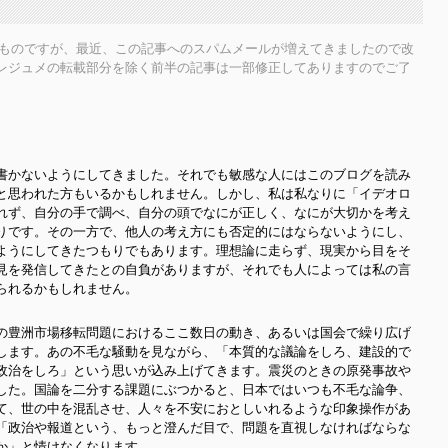
したものですが、最近、この記事へのスパムメールが増えてきましたので改
レジュメの転載部分を除く前半の記事は一部修正してありますのでご了
書かないようにしてきました。それでも敏感な人にはこのブログを読み
と思われた方もいるかもしれません。しかし、私は私なりに「イデオロ
れず、自分の手で調べ、自分の頭でなにが正しく、なにが大切かを考え
りです。その一方で、他人の考え方にも否定的にはならないようにし、
ようにしてきたつもりでもあります。理想論に走らず、現実から目をそ
見を発信してきたとの自負がありますが、それでも人によっては私の言
られるかもしれません。
の豊洲市場移転問題におけるここ数日の動き、あるいは国会で繰り広げ
します。あの不毛な騒動を見ながら、「本質的な議論をしろ、建設的で
政治をしろ」という思いが込み上げてきます。震災のときの原発事故や
した。国論を二分する課題にぶつかると、日本ではいつも不毛な論争、
て、世の中を混乱させ、人々を不安におとしいれるような印象操作があ
「政治や報道という、もっと澄んだ目で、問題を直視しなければならな
か」と情けなくなります。