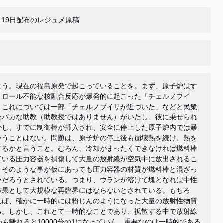
011年3月19日配布のレジュメ原稿
よう。現在の福島原発で起こっていることを。まず、原子炉はす
トロール不能な核融合反応が爆発的に起こった「チェルノブイ
。これについては一部「チェルノブイリが近づいた」などと民衆
たバカな助教（助教授ではありません）がいたし、彼に乗せられ
かし、すでに制御棒が挿入され、安全に停止した原子炉内では暴
いうことはない。問題は、原子炉の停止後も崩壊熱を続け、熱を
するかと言うこと。むろん、冷却がまったくできなければ燃料棒
ている圧力容器を損傷して大量の放射線が空気中に放出されるこ
、そのような事が仮にあっても圧力容器の材質が燃料棒と混ざっ
いだろうとされている。つまり、ウランが溶けて塊となれば中性
結果として大規模な再臨界にはならないとされている。もちろ
れば、確かに一時的には粉じんのようになった大量の放射性物質
る。しかし、これとて一時的なことであり、拡散する中で放射線
m
も離れると
10000
分の
1
になっていく。重要なのは一時的である