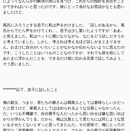
によってなんらかの解決の糸口を見つけ、これからの指針を見出すこと
ができればいいと思ったのです。彼にとって余計なお世話かなとも思い
ましたけど。
風呂に入ろうとする息子に私は声をかけました。「話しがあるから、風
呂からでたら声をかけてくれ」。息子は少し驚いたようですが「ああ」
と答えました。私はベットに横になりながら、なにをどう話しだそうか
と考えていました。しかし、考えれば考えるほど話しがまとまりませ
ん。おまけに自分がいいたいことがなかなか伝わらないように思えたの
です。こうしたことはいつものことなのですが、それでも彼を前にして
あたまに浮かんだことを、できるだけ彼に伝わる言葉で話してみよう。
そう思いました。
*********以下、息子に話したこと
俺の親父、つまり、君たちの爺さんは職業人としては素晴らしい人だっ
たと思うけど、家庭人としてはほめられるような父親じゃなかったん
だ。いつも不機嫌で、自分勝手な人だったから思い出せば嫌な思い出ば
かりが浮かんでくる。だから、俺は父親として君たちには同じような思
いをさせたくないとずっと思ってきたんだ。その意味で、俺にとっての
親父は「半面教師」だったんだろうな。でもね、あの親父が反面教師で