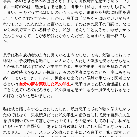
事実、私のときと比べればはるかにましな高校時代を息子は送っていま
す。当時の私は、勉強をする意欲も、将来の目標も、すっかりしぼんで
しまい、何をどうすればいいのかもわからないままただ無駄に時間を過
ごしていただけですから。しかし、息子は「父ちゃんは頭がいいからそ
れでもよかったんだよ」と言いました。そのときの息子の口調は、なに
やら本気で言っている様子です。私は「そんなことあるか。頭がよかっ
たんじゃなくて、もがき続けたからなんだぞ」と返すのが精一杯でし
た。
息子は私を成功者のように見ているようでした。でも、
勉強にはおよそ
縁遠い小学校時代を過ごし、いろいろな人たちの刺激を受けながらなん
とか落ちこぼれずに済んだ中学生の頃。失意のまま二年間を無為に過ご
した高校時代をなんとか挽回したものの医者になることを一度はあきら
めてしまいました。しかし、運命的な出会いと偶然が重なって医者にな
るという
自分の夢を実現した私の半生
を息子はきっと私の自慢話しとし
てとらえているのだろうか。私の真意を息子にもう一度伝えなおさなけ
ればならないと思いました。
私は彼と話しをすることにしました。私は息子に成功体験を伝えたかっ
たのではなく、失敗続きだった私の半生を踏み台にして息子自身の人生
を切り開いていってほしかったのです。今の息子にしてみれば、私がな
にをいっても自慢話し、あるいは説教臭い話しにしか聞こえないかもし
れません。しかし、スランプの真っただ中にいる息子が、私と話すこと