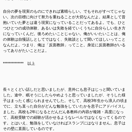
自分の夢を現実のものにできれば素晴らしい。でもそれがすべてじゃな
い。次の目標に向けて努力を重ねることが大切なんだよ。結果として昔
抱いていた夢とは違う現実になっていることだってあるよ。でも、ひと
つひとつの成功体験、あるいは失敗を経ていくうちに自分らしい生き方
になっていくんだ。後ろめたいことじゃない。俺がいいたいことは、俺
の体験は自慢話しとしてではなく、失敗談として聞いてほしいってこと
なんだよ。つまり、俺は「反面教師」ってこと。身近に反面教師がいる
ってありがたいことだよ。
************** 以上
長々とくどい話しだと思いましたが、意外にも息子はじっと聞いていま
した。途中、眠そうにしたらやめようと思っていましたが、そうした様
子はまったく感じられませんでした。そして、高校3年生から浪人の頃ま
でに、立ち直った自分がどんな勉強をしていたかを息子にアドバイスし
ました。高校も2年になるとだんだん各教科の内容が複雑・高度になっ
て、高校受験での経験が活かせるようなレベルではなくなってくるので
す。とはいえ、勉強をしていなければスランプにはなりません。息子は
その壁に直面しているのです。