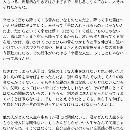
人もいる。理想的な生き方はさまざまで、良し悪しなんてない。人それ
ぞれだからね。
幸せって空から降ってくる雪みたいなものなんだよ。降って来た雪はつ
かんだ途端に消えていく。幸せって「手に入れられるもの」じゃないん
だよ。だからといって幸せは儚く（はかなく）て虚しいものじゃない
よ。雪は次々とまた空から降ってくるからね。次から次と降ってくる雪
を追いかけ、追いかけてはひとひらの雪をつかもうと手を伸ばす。追い
かけていた時のワクワク感や、捕まえたときの充実感がまた次の雪を追
う原動力になる。その総体がいわゆる「幸福な人生」ってことじゃない
かって思うんだ。
殺されてしまった息子は、父親のような人生を送れないと気が付いたと
きに別の道を探せばよかったんだよ。別の道を選んでも決して人生の敗
者なんかじゃないし。そもそも父親の人生は父親しかたどれないんだも
の。父親にとってはいい半生だったかもしれないが、その子供にとって
はなんの関係のないもの。もちろん、別の道に進んだからといってうま
くいくとは限らないよ。でも、たとえそうだとしても、自ら手を伸ばし
て自分だけの一片の雪を追っていかなければいけなかったんだよ。
他の人がどんな人生を歩もうが君には関係ないし、君がどんな人生を歩
もうと他人には関係ない。もちろんどちらがいい人生かなんて問題じゃ
ないからね。そうではなくて、自分自身がどのくらい充実感が得られる