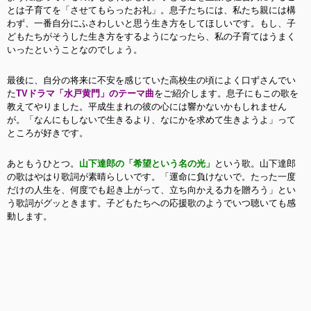
とは子育てを「させてもらったお礼」
。息子たちには、
私たち親には構
わず、一番自分にふさわしいと思う生き方をしてほしいです。もし、子
どもたちがそうした生き方をするようになったら、私の子育てはうまく
いったということなのでしょう。
最後に、自分の将来に不安を感じていた高校生の頃によく口ずさんでい
た
TVドラマ「水戸黄門」のテーマ曲
をご紹介します。息子にもこの歌を
教えてやりました。平成生まれの彼の心には響かないかもしれません
が。「なんにもしないで生きるより、なにかを求めて生きようよ」って
ところが好きです。
あともうひとつ。
山下達郎の「希望という名の光」
という歌。山下達郎
の歌はやはり歌詞が素晴らしいです。「運命に負けないで。たった一度
だけの人生を、何度でも起き上がって、立ち向かえる力を贈ろう」とい
う歌詞がグッときます。子どもたちへの応援歌のようでいつ聴いても感
動します。