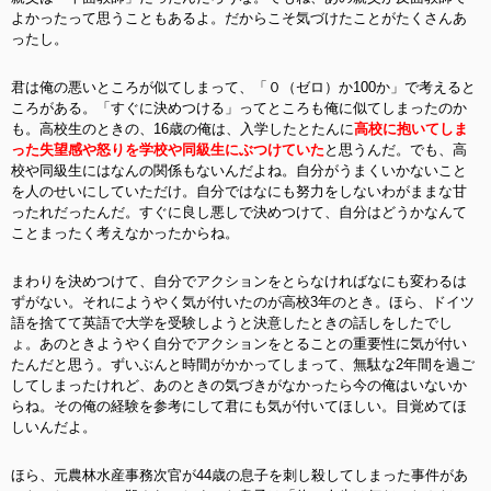
よかったって思うこともあるよ。だからこそ気づけたことがたくさんあ
ったし。
君は俺の悪いところが似てしまって、「０（ゼロ）か100か」で考えると
ころがある。「すぐに決めつける」ってところも俺に似てしまったのか
も。高校生のときの、16歳の俺は、入学したとたんに
高校に抱いてしま
った失望感や怒りを学校や同級生にぶつけていた
と思うんだ。でも、高
校や同級生にはなんの関係もないんだよね。自分がうまくいかないこと
を人のせいにしていただけ。自分ではなにも努力をしないわがままな甘
ったれだったんだ。すぐに良し悪しで決めつけて、自分はどうかなんて
ことまったく考えなかったからね。
まわりを決めつけて、自分でアクションをとらなければなにも変わるは
ずがない。それにようやく気が付いたのが高校3年のとき。ほら、ドイツ
語を捨てて英語で大学を受験しようと決意したときの話しをしたでし
ょ。あのときようやく自分でアクションをとることの重要性に気が付い
たんだと思う。ずいぶんと時間がかかってしまって、無駄な2年間を過ご
してしまったけれど、あのときの気づきがなかったら今の俺はいないか
らね。その俺の経験を参考にして君にも気が付いてほしい。目覚めてほ
しいんだよ。
ほら、元農林水産事務次官が44歳の息子を刺し殺してしまった事件があ