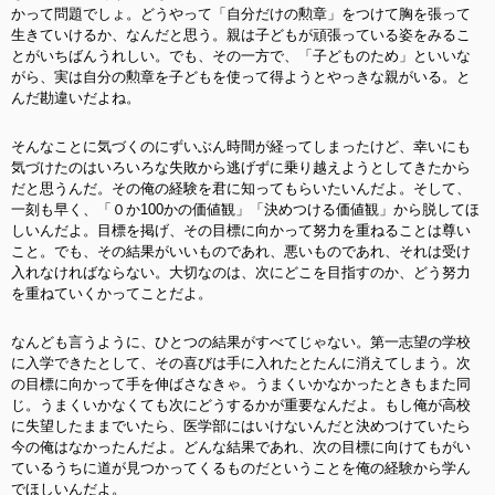
かって問題でしょ。どうやって「自分だけの勲章」をつけて胸を張って
生きていけるか、なんだと思う。親は子どもが頑張っている姿をみるこ
とがいちばんうれしい。でも、その一方で、「子どものため」といいな
がら、実は自分の勲章を子どもを使って得ようとやっきな親がいる。と
んだ勘違いだよね。
そんなことに気づくのにずいぶん時間が経ってしまったけど、幸いにも
気づけたのはいろいろな失敗から逃げずに乗り越えようとしてきたから
だと思うんだ。その俺の経験を君に知ってもらいたいんだよ。そして、
一刻も早く、「０か100かの価値観」「決めつける価値観」から脱してほ
しいんだよ。目標を掲げ、その目標に向かって努力を重ねることは尊い
こと
。でも、その結果がいいものであれ、悪いものであれ、それは受け
入れなければならない。大切なのは、次にどこを目指すのか、どう努力
を重ねていくかってことだよ。
なんども言うように、ひとつの結果がすべてじゃない。第一志望の学校
に入学できたとして、その喜びは手に入れたとたんに消えてしまう。次
の目標に向かって手を伸ばさなきゃ。うまくいかなかったときもまた同
じ。うまくいかなくても次にどうするかが重要なんだよ。もし俺が高校
に失望したままでいたら、医学部にはいけないんだと決めつけていたら
今の俺はなかったんだよ。どんな結果であれ、次の目標に向けてもがい
ているうちに道が見つかってくるものだということを俺の経験から学ん
でほしいんだよ。