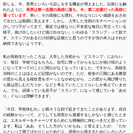
折しも、今、長男といろいろ話しをする機会が増えました。以前にも触
れたように、
長男は第一志望の高校に落ち、今、第二志望だった高校に
通っています
。幸い、その高校にも慣れ、それなりにいい成績をおさめ
て出だしは順調に見えます。しかし、入学した当初のモチベーションが
少しづつ下がってきて、最近では彼なりに不本意な毎日に苛立っている
様子。抜け出したいけど抜け出せない。いわゆる「スランプ」って奴で
す。スランプがあるだけ好調な証拠だと思うのですが当の本人はそれが
納得できないようです。
私が高校生だったころは、入学した当初から「どスランプ」におちい
り、毎日、学校ではもちろん、自宅に帰ってからもなにか抜け殻のよう
になってすべてのことに関心がなくなっていました。ですから、高校生
当時のことはほとんど記憶がないのです。ただ、校舎の三階にある教室
の窓から見える桜吹雪をボーっとながめながら、この窓から飛び降りた
ら親は悲しむだろうか、などと考えていたことぐらいしか覚えていませ
ん。でも、頑張っている息子が「スランプ」になって感じている「あせ
り」ぐらいは理解できます。
「今日、学校休むわ」と眠そうな顔で起きてきたことがあります。自分
の経験からいって、どうしても現実から逃避するしかないと感じたとき
は、エネルギーをチャージするためにも積極的に休むべきだと思ってい
ます。私は「ああ、そうした方がいいかもね」と答えましたが、「だか
らといって寝てばかりじゃだめだよ。現状から脱するためにいろいろと