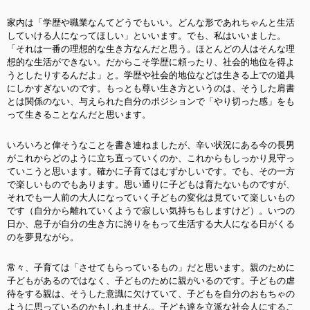
家内は「学歴や職業なんてどうでもいい。どんな形であれちゃんと生活
していける人になってほしい」といいます。でも、私はいいました。
「それは一番の理想的な生き方なんだと思う。ほとんどの人はそんな理
想的な生活ができない。だからこそ学歴に頼ったり、社会的地位を得よ
うとしたりするんだよ」と。学歴や社会的地位などは生きる上での道具
にしかすぎないのです。もっとも尊い生き方というのは、そうした肩書
とは関係のない、与えられた自分のポジションで「やり切った感」をも
って生きることなんだと思います。
いろいろと偉そうなことを書き連ねましたが、辛い状況にある今の長男
がこれからどのように立ち直っていくのか、これからもしっかり見守っ
ていこうと思います。確かに子育てはむずかしいです。でも、その一方
で楽しいものでもあります。思い通りに子どもは育たないものですが、
それでも一人前の大人になっていく子どもの変化は見ていて楽しいもの
です（
自分から離れていくようで寂しい気持ちもしますけど）。いつの
日か、息子が自分の生き方に誇りをもって生活する大人になる日がくる
のを夢見ながら。
常々、子育ては「させてもらっているもの」だと思います。親のために
子どもがあるのではなく、子どものために親がいるのです。子どもの虐
待をする親は、そうした意識に欠けていて、子どもを自分のおもちゃの
ように思っているのかもしれません。子ども達を立派な社会人にするこ