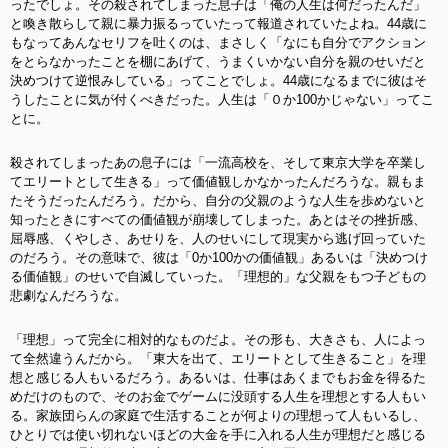
ったでしょ。その殺されてしまった息子は「俺の人生は何だったんだ」
と喚き散らして親に暴力振るっていたって報道されていたよね。44歳に
もなってあんなセリフを吐くのは、まさしく「なにも自分でアクション
をとらなかったことを棚にあげて、うまくいかない自分を親のせいだと
決めつけて逆恨みしている」ってことでしょ。44歳になるまでに彼はそ
うしたことに気が付くべきだった。人生は「０か100かじゃない」ってこ
とに。
殺されてしまったあの息子には「一流高校を、そして東京大学を卒業し
てエリートとして生きる」って価値観しかなかったんだろうな。親もま
たそうだったんだろう。だから、自分の父親のような人生を歩めないと
知ったときにすべての価値観が崩壊してしまった。あとはその挫折感、
屈辱感、くやしさ、あせりを、人のせいにして現実から逃げ回っていた
のだろう。その意味で、彼は「0か100かの価値観」あるいは「決めつけ
る価値観」のせいで自滅していった。「理想的」な父親をもつ子どもの
悲劇なんだろうな。
「理想」って完全に相対的なものだよ。その形も、大きさも、人によっ
て全然違うんだから。「東大を出て、エリートとして生きること」を理
想と感じる人もいるだろう。あるいは、仕事はあくまでもお金を得るた
めだけのもので、そのお金でゲームに没頭する人生を理想とする人もい
る。家族団らんの家庭で生活することが何よりの理想って人もいるし、
ひとりでは使い切れないほどの大金を手に入れる人生が理想だと感じる