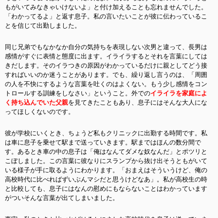
もがいてみなきゃいけないよ」と付け加えることも忘れませんでした。
「わかってるよ」と返す息子。私の言いたいことが彼に伝わっているこ
とを信じて出勤しました。
同じ兄弟でもなかなか自分の気持ちを表現しない次男と違って、長男は
感情がすぐに表情と態度に出ます。イライラするとそれを言葉にしては
きだします。そのイラつきの原因がわかっているだけに親としてどう接
すればいいのか迷うことがあります。でも、繰り返し言うのは、「周囲
の人を不快にするような言葉を吐くのはよくない。もう少し感情をコン
トロールする訓練をしなさい」ということ。外での
イライラを家庭によ
く持ち込んでいた父親
を見てきたこともあり、息子にはそんな大人にな
ってほしくないのです。
彼が学校にいくとき、ちょうど私もクリニックに出勤する時間です。私
は車に息子を乗せて駅まで送っていきます。駅まではほんの数分間で
す。あるとき車の中の息子は「俺はなんてダメな奴なんだ」とポツリと
こぼしました。この言葉に彼なりにスランプから抜け出そうともがいて
いる様子が手に取るようにわかります。「おまえはそういうけど、俺の
高校時代に比べればずいぶんマシだと思うけどなあ」。私が高校生の時
と比較しても、息子にはなんの慰めにもならないことはわかっています
がついそんな言葉が出てしまいました。