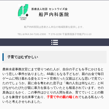
船戸内科医院は患者さん本位の地域医療を提供します。
TEL＆FAX.
04-7181-2300 〒270-1158 千葉県我孫子市船戸2-1-10
子育てはむずかしい
農林水産事務次官にまで登りつめた人が、自分の子どもを手にかけると
いう悲しい事件がありました。44歳にもなる子どもが、親のお金で毎日
ゲームに明け暮れる姿をエリート官僚だった父親はどんな思いで見てい
たのでしょうか。親に命を奪われた息子は「俺の人生は何なんだ」と叫
びながらたびたび親に暴力を振るっていたとも報道されています。その
真偽はともかく、この事件はひとりの人間を産み、育てていくことの難
しさを象徴する出来事であり、
子育て中の親の端くれ
でもある私もいろ
いろと考えさせられました。