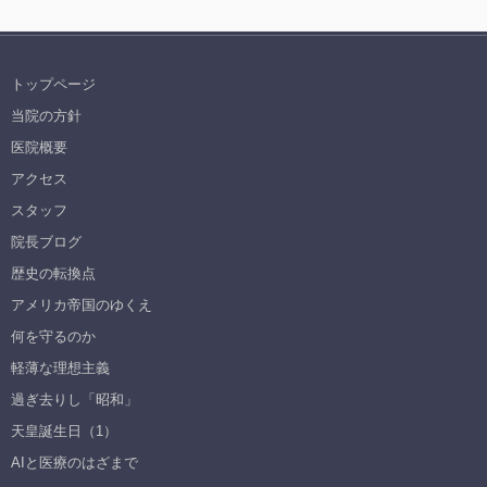
トップページ
当院の方針
医院概要
アクセス
スタッフ
院長ブログ
歴史の転換点
アメリカ帝国のゆくえ
何を守るのか
軽薄な理想主義
過ぎ去りし「昭和」
天皇誕生日（1）
AIと医療のはざまで