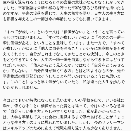
生を振り返られるようになるとその言葉の意味がなんとなくわかってき
ました。平家物語は栄華の極みを誇った平家がほろびる様子を描いたも
のですが、平家の没落を通じて、人生の無常を語り、日本人の生き方に
も影響を与えるこの一節は今の年齢になって心に響いてきます。
「すべてが虚しい」という一文は「価値がない」ということを言ってい
るわけではありません。「すべてが虚しい」がゆえに「今のこの一瞬一
瞬に価値がある」ということを意味しています。また一方で、「すべて
が虚しい」がゆえに「他人に自分を誇ること」がいかに無意味かをも教
えてくれます。自分がこれまでなしてきたことから決別し、今このとき
をどう生きていくか。人生の一瞬一瞬を自覚しながら生きるにはどうす
ればいいのか。「他人からどう見えるか」ではなく「自分をどうみせる
か」でもない。「自分自身が輝く生き方」とはどのようなものか。先の
平家物語の冒頭部分はそうしたことを問いかけているようにも思いま
す。このことにもっと早く気が付いていたら、私は違った人生を歩んで
いたかもしれません。
今はとてもいい時代になったと思います。いい学校を出て、いい会社に
勤め、偉くなることに価値があった昔とは違って、今はいろいろな意味
で「自分らしい生き方」をしやすくなりました。私が若かかったころ
は、大学を卒業して入った会社に退職するまで勤めあげることが「まっ
とうな生き方」のように思われていました。しかし、今のサラリーマン
はスキルアップのためにあえて転職を繰り返す人も少なくありません。