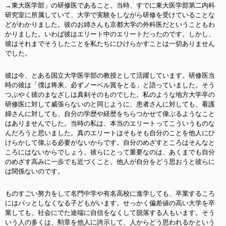
→東大医学部」の研修医であること。当時、すでに東大医学部第二内科
研究室に所属していて、大学で実験をしながら研修を受けていることな
どがわかりました。彼のお姉さんも京都大学の外科医だということもわ
かりました。いわば彼はエリート中のエリートだったのです。しかし、
彼はそれまでそうしたことを私たちにひけらかすことは一切ありません
でした。
彼は今、とある国立大学医学部の教授として活躍しています。研修医当
時の彼は「僕は将来、必ずノーベル賞をとる」と語っていました。そう
つぶやく彼のまなざしは真剣そのものでした。私のような地方大学卒の
研修医に対して威張らないのと同じように、患者さんに対しても、看護
婦さんに対しても、自分の学歴や経歴をちらつかせて偉ぶるようなこと
はありませんでした。当時の私は、本当のエリートってこういうものな
んだろうと思いました。真のエリートはそもそも自分のことを他人にひ
けらかして偉ぶる必要がないからです。自分のめざすところはそんなと
ころにはないからでしょう。彼らにとって重要なのは、あくまでも自分
のめざす高みに一歩でも近づくこと。他人が自分をどう思おうと彼らに
は関係ないのです。
ものすごい努力をして名門中学や有名高校に進学しても、卒業するころ
にはパッとしなくなる子どもがいます。せっかく偏差値の高い大学を卒
業しても、社会にでた途端に自信をなくして脱落する人もいます。そう
いう人の多くは、勲章を他人に誇示して、人からどう思われるかという