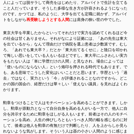
人によっては脱サラして商売をはじめたり、アルバイトで生計を立てる
こと人だっています。そうした多様な生き方が許容されるようになった
のです。かつては、私のように、大学を出ても定職に就かず、アルバイ
トをしながら
再受験しようとする人間
には肩身の狭い世の中でした。
東京大学を卒業したからといってそれだけで実力を認めてくれるほど今
の社会は甘くありません。それがなにより証拠には、「あの先生は東大
を出ているから」なんて理由だけで病院を選ぶ患者は少数派です。むし
ろ、「あれでも東大卒？」だとか「東大出てるくせに」と陰口を叩かれ
て悔しい思いをしている人もいるほどですし。東大卒にふさわしい実力
をもたない人は「単に学歴だけの人間」と見なされ、場合によっては
「使いものにならない人」という烙印を押される時代でもあります。で
も、ある意味でこうした変化はいいことだと思います。学歴という「過
去」ではなく、実力という「今」が評価されることなのですから。どこ
かの国の国会の、経歴だけは華々しい「使えない議員」を見ればよくわ
かります。
勲章をつけることで人はモチベーションを高めることができます。しか
し、勲章が原動力となって自分自身を高める人がいる一方で、他人に自
分を誇示するために勲章をほしがる人もいます。前者はその人のモチベ
ーションを高め、人生の伸びしろともいうべき人間の幅を感じるのに対
して、後者は他人を勲章の有無だけで判断したり、人を上からしか見ら
れないような気がします。そういう人は器の小さい人間のように感じま