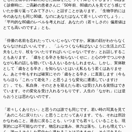
く診療時に、ご高齢の患者さんに「50年前、80歳の人を見てどう感じて
いたか振り返ってみて下さい」と話すことがあります。「生物学的には
今のあなたも同じ80歳。なのにあなたはなんて若々しいのでしょう」、
「平均的な80歳のレベルを考えれば、あなたの（若々しさの）偏差値は
とても高いのですよ」とも。
「俳優の名前を忘れたっていいじゃないですか。家族の顔がわからなく
ならなければいいんです」、「ふらつくなら転ばないように生活上の工
夫をしたり、杖をついたりすればいいじゃないですか」とお話しするこ
ともあります。「歳をとる辛さを知らないくせに」と心の中でつぶやき
ながら私の話しを聴いている人もいるかもしれません。しかし、実体験
として「歳をとる辛さ」を知らないとはいえ私ももう若くはありませ
ん。あと十年もすれば確実にその「歳をとる辛さ」に直面します（今も
ちらほら「これって老化？」と思うような変化に遭遇していますけ
ど）。でも、私自身、そのときを迎えたら老いは受け入れる覚悟はでき
ています。その変化を受け入れるつもりです。人生の「ながれ」には逆
らおうとは思わないのです。
「若々しくありたい」と思うのは誰でも同じです。若い時の写真を見て
「あのころに戻りたい」と思うことだってあります。でも、それは所詮
かなわぬこと。過去に戻ることも、いつまでも若々しくいることも、現
実的には不可能なのです。物忘れは進み、体力は落ち、しわも増えてい
く。誰一人そうした変化から逃れることはできません。そうであるな