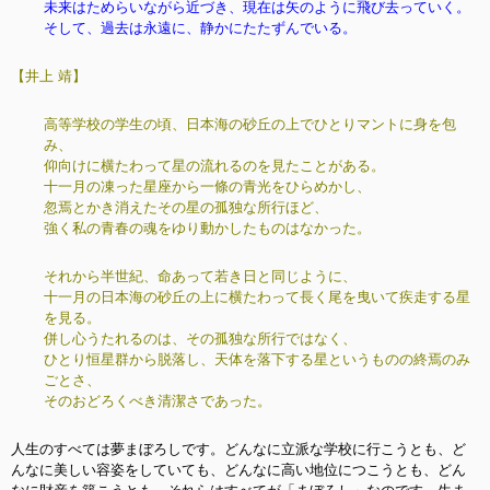
未来はためらいながら近づき、現在は矢のように飛び去っていく。
そして、過去は永遠に、静かにたたずんでいる。
【井上 靖】
高等学校の学生の頃、日本海の砂丘の上でひとりマントに身を包
み、
仰向けに横たわって星の流れるのを見たことがある。
十一月の凍った星座から一條の青光をひらめかし、
忽焉とかき消えたその星の孤独な所行ほど、
強く私の青春の魂をゆり動かしたものはなかった。
それから半世紀、命あって若き日と同じように、
十一月の日本海の砂丘の上に横たわって長く尾を曳いて疾走する星
を見る。
併し心うたれるのは、その孤独な所行ではなく、
ひとり恒星群から脱落し、天体を落下する星というものの終焉のみ
ごとさ、
そのおどろくべき清潔さであった。
人生のすべては夢まぼろしです。どんなに立派な学校に行こうとも、ど
んなに美しい容姿をしていても、どんなに高い地位につこうとも、どん