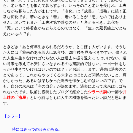
ら、老いることを恨んで暮らすより、いっそのこと老いを受けれ、工夫
しながら暮らした方がましです。「老化」は「成長」「成熟」に続く正
常な変化です。若いときを「善」、老いることが「悪」なのではありま
せん。老いてもまた「工夫次第で善なのだ」と考えるべき。老化を
「死」という終着点からとらえるのではなく、「生」の延長線上でとら
えたいものです。
ときどき「あと何年生きられるだろうか」とこぼす人がいます。そうし
た人には「将来のある若人は10年後、20年後を見るべきですが、残され
た人生を生きなければならない人は過去を振り返えってはいけない。遠
い将来を考えて不安にさいなまれるのも建設的ではない。一日一日をし
っかり生きていければいいのでは？」とお話しします。過去は過去のこ
とであって、これからやってくる未来とはほとんど関係のないこと。輝
かしかった、あるいは楽しかった過去を懐かしむのはいいのです。で
も、自分の未来は「今の自分」が決めます。過去によって未来はしばら
れないのです。以前に投稿したブログで紹介した
シラーの詩
の一節や
井
上靖の「流星」
という詩はともに人生の機微を謳ったいい詩だと思いま
す。
【シラー】
時にはみっつの歩みがある。