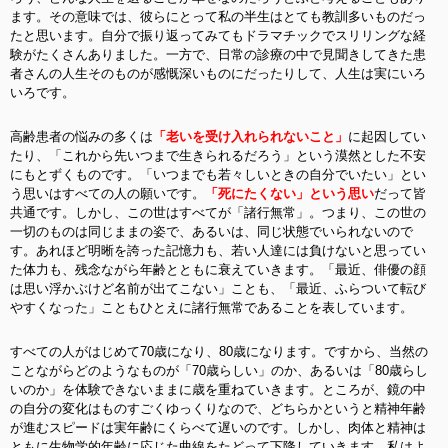
ます。その意味では、彼らにとって私の半生はとても教訓多いものだっ
たと思います。自分で振り返ってみてもドラマチックでスリリングな経
験がたくさんありました。一方で、日常の診療の中で見聞きしてきた患
者さんの人生そのものが感慨深いものにだったりして、人生は実にいろ
いろです。
高齢患者の悩みの多くは
「老いを受け入れられないこと」
に起因してい
たり、「これから先いつまで生きられるだろう」という漠然とした不安
にもとずくものです
。「いつまでも若々しいときの自分でいたい」とい
う思いはすべての人の願いです。
「死にたくない」という思い
だって皆
共通です。しかし、この世はすべてが「諸行無常」。つまり、この世の
一切のものは同じままの姿で、あるいは、同じ状態でいられないので
す。あれほど明晰を誇った記憶力も、若い人達には負けないと思ってい
た体力も、残念ながら年齢とともに衰えていきます。「最近、俳優の顔
は思い浮かぶけど名前が出てこない」ことも、「最近、ふらついて転び
やすくなった」こともひとえに諸行無常であることを表しています。
すべての人がはじめて70歳になり、80歳になります。ですから、当然の
ことながらどのようなものが「70歳らしい」のか、あるいは「80歳らし
いのか」を体験できないままに歳を重ねていきます。ところが、鏡の中
の自分の変化はものすごくゆっくりなので、どちらかというと精神年齢
が進むスピードは実年齢にくらべて遅いのです。しかし、肉体と精神は
ともに生物学的年齢に応じた曲線をたどって下降していきます。私はよ