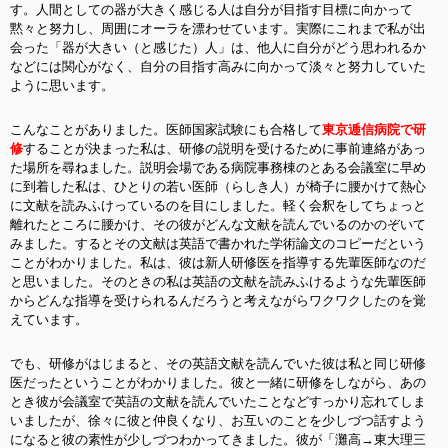
す。人間としての器が大きく感じる人は自分が目指す目標に向かって
黙々と努力し、周囲にオーラを漂わせています。実際にこれまで私が出
会った「器が大きい（と感じた）人」は、他人に自分がどう思われるか
などには関心がなく、自分の目指す高みに向かって淡々と努力していた
ように思います。
こんなことがありました。医師国家試験にも合格して
東京逓信病院で研
修
することが決まった私は、研修の説明を受けるために事前連絡があっ
た場所を尋ねました。説明会場である病院事務棟のとある会議室に早め
に到着した私は、ひとりの若い医師（らしき人）が椅子に腰かけて熱心
に文献を読みふけっているのを目にしました。軽く会釈をしてちょっと
離れたところに腰かけ、その彼がどんな文献を読んでいるのかのぞいて
みました。するとその文献は英語で書かれた学術論文のコピーだという
ことがわかりました。私は、彼は新人研修医を指導する先輩医師なのだ
と思いました。そのときの私は英語の文献を読みふけるような先輩医師
からどんな指導を受けられるんだろうと考えながらワクワクしたのを覚
えています。
でも、研修がはじまると、その英語文献を読んでいた彼は私と同じ研修
医だったということがわかりました。彼と一緒に研修をしながら、あの
とき彼が会議室で英語の文献を読んでいたことなどすっかり忘れてしま
いましたが、徐々に彼と仲良くなり、お互いのことを少しづつ話すよう
になると彼の素性が少しづつわかってきました。彼が「灘高→東大理三