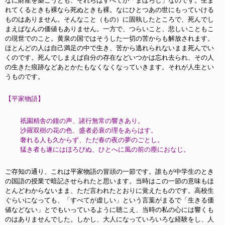
なに財産を築こうとも、それらはすべてが「まぼろし」なのです。生ま
れてくるときも裸なら死ぬときも裸。なにひとつあの世にもっていける
ものはありません。そんなこと（もの）に固執したところで、死んでし
まえばなんの価値もありません。一方で、つらいこと、悲しいこともこ
の現世でのこと。黄泉の国ではそうした一切の苦からも解放されます。
ほとんどの人は自己満足の中で生き、苦から逃れられないまま死んでい
くのです。死んでしまえば自分の存在などいつかは忘れ去られ、その人
の生きた痕跡などあとかたもなくなくなっていきます。それが人生とい
うものです。
【平家物語】
祇園精舎の鐘の声、諸行無常の響きあり。
沙羅双樹の花の色、盛者必衰の理をあらはす。
奢れる人も久からず、ただ春の夜の夢のごとし。
猛き者も遂にはほろびぬ、ひとへに風の前の塵におなじ。
ご存知の通り、これは平家物語の冒頭の一節です。誰もが中学生のとき
の国語の授業で暗記させられたと思います。当時はこの一節の意味もほ
とんどわからないまま、ただ言われたとおりに覚えたものです。高校生
ぐらいになっても、「すべてが虚しい」という言葉がまるで「生きる価
値などない」とでもいっているように聴こえ、当時の私の心には響くも
のはありませんでした。しかし、大人になっていろいろな経験をし、人