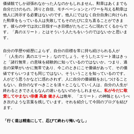
価値観でしか頑張れなかった人なのかもしれません。勲章はあくまでも
自分だけのもの。誇りと自信、モチベーションとパワーを与える勲章は
他人に誇示する必要はないのです。他人にではなく自分自身に向けられ
た勲章をもっている人は失敗してもそのたびに立ち直ることができま
す。彼らの中では次に目指すべき目標がたちどころに現れてくるからで
す。「真のエリート」とはそういう人たちをいうのではないかと思いま
す。
自分の学歴や経歴によらず、自分の目標を常に持ち続けられる人が
「（人生の）真のエリート」なのでしょう。そうしたエリート達はきっ
と「諸行無常」の意味を経験的に知っているのではないか。つまり、過
去の栄華がいかに無常であり、今このときにこそ価値があって、その価
値ですらいつまでも同じではない。そういうことを知っているのです。
人がどう思うかなどに惑わされず、人に自分の価値観をおしつけること
もない。自分のなすべきことを淡々とこなしていく人は、自分の人生が
終わるときでさえもなんの迷いもないのかもしれません。
私が今だに敬
愛してやまない俳優 高倉 健さん
は晩年、「エリート」の神髄ともいうべ
き次のような言葉を残しています。それを紹介して今回のブログを結び
ます。
「行く道は精進にして、忍びて終わり悔いなし」