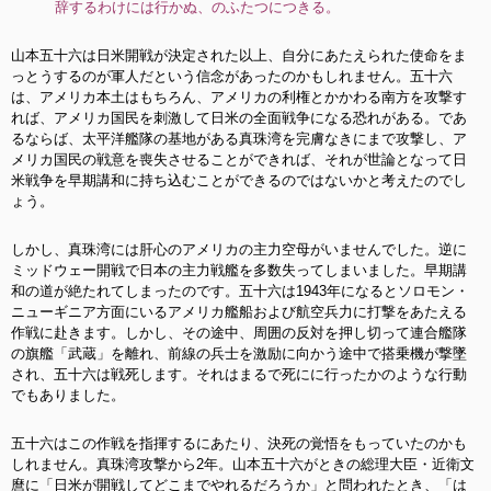
辞するわけには行かぬ、のふたつにつきる。
山本五十六は日米開戦が決定された以上、自分にあたえられた使命をま
っとうするのが軍人だという信念があったのかもしれません。五十六
は、アメリカ本土はもちろん、アメリカの利権とかかわる南方を攻撃す
れば、アメリカ国民を刺激して日米の全面戦争になる恐れがある。であ
るならば、太平洋艦隊の基地がある真珠湾を完膚なきにまで攻撃し、ア
メリカ国民の戦意を喪失させることができれば、それが世論となって日
米戦争を早期講和に持ち込むことができるのではないかと考えたのでし
ょう。
しかし、真珠湾には肝心のアメリカの主力空母がいませんでした。逆に
ミッドウェー開戦で日本の主力戦艦を多数失ってしまいました。早期講
和の道が絶たれてしまったのです。五十六は1943年になるとソロモン・
ニューギニア方面にいるアメリカ艦船および航空兵力に打撃をあたえる
作戦に赴きます。しかし、その途中、周囲の反対を押し切って連合艦隊
の旗艦「武蔵」を離れ、前線の兵士を激励に向かう途中で搭乗機が撃墜
され、五十六は戦死します。それはまるで死にに行ったかのような行動
でもありました。
五十六はこの作戦を指揮するにあたり、決死の覚悟をもっていたのかも
しれません。真珠湾攻撃から2年。山本五十六がときの総理大臣・近衛文
麿に「日米が開戦してどこまでやれるだろうか」と問われたとき、「は