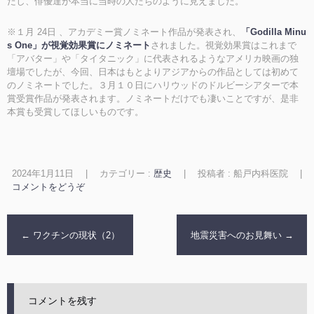
たし、俳優達が本当に当時の人たちのように見えました。
※１月 24日 、アカデミー賞ノミネート作品が発表され、
「Godilla Minu
s One」が視覚効果賞にノミネート
されました。視覚効果賞はこれまで
「アバター」や「タイタニック」に代表されるようなアメリカ映画の独
壇場でしたが、今回、日本はもとよりアジアからの作品としては初めて
のノミネートでした。３月１０日にハリウッドのドルビーシアターで本
賞受賞作品が発表されます。ノミネートだけでも凄いことですが、是非
本賞も受賞してほしいものです。
2024年1月11日
|
カテゴリー :
歴史
|
投稿者 : 船戸内科医院
|
コメントをどうぞ
←
ワクチンの現状（2）
地震災害へのお見舞い
→
コメントを残す