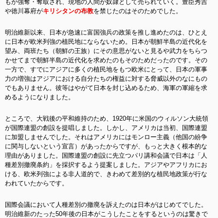
もが強奪・奪取され、現地の人間が奴隷として売られていく。豊臣秀吉
や徳川幕府が
キリシタンの布教
を禁じたのはそのためでした。
明治維新以来、日本が急速に富国強兵の政策を推し進めたのは、ひとえ
に日本が欧米列強の植民地にならないため。日本が朝鮮半島の近代化を
望み、両班たち（朝鮮の王族）にその意思がないと見るや武力をちらつ
かせてまで朝鮮半島の近代化を求めたのもそのためだったのです。その
一方で、すでにアジアに多くの植民地をもつ欧米にとって、日本の軍事
力の増強はアジアにおける自分たちの権益に対する脅威以外のなにもの
でもありません。彼等はやがて日本を封じ込めるため、海軍の軍縮を求
めるようになりました。
ところで、大戦後の平和維持のため、1920年に米国のウィルソン大統領
が国際連盟の創設を提唱しました。しかし、アメリカは当初、国際連盟
に加盟しませんでした。それはアメリカにはモンロー主義（他国の紛争
に関与しないという宣言）があったからですが、もっと大きく根本的な
理由がありました。国際連盟の創設に先立つパリ講和会議で日本は「人
種差別撤廃条約」を採択するよう提案しました。アジアやアフリカにお
ける、欧米列強による非人道的で、きわめて差別的な植民地政策が行な
われていたからです。
国際会議において人種差別の撤廃を訴えたのは日本がはじめてでした。
明治維新のたった50年後の日本がこうしたことをするというのは驚きで