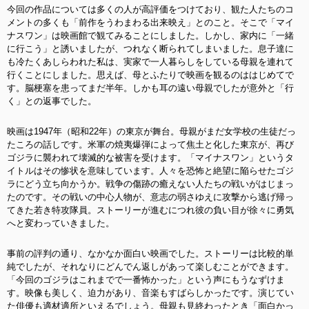
今回の作品については多くの人が高評価をつけており、観た人たちのコ
メントの多くも「前作をうわまわる出来映え」とのこと。そこで「マイ
ナスワン」は映画館で観てみることにしました。しかし、家内に「一緒
に行こう」と誘いましたが、つれなく断られてしまいました。息子達に
も冷たくあしらわれた私は、実家で一人暮らしをしている母親を連れて
行くことにしました。思えば、母とふたりで映画を観るのははじめてで
す。脳梗塞を患ってまだ半年。しかも耳の遠い母親でしたが意外と「行
く」との返事でした。
映画は1947年（昭和22年）の東京が舞台。母親がまだ女学校の生徒だっ
たころの話しです。米軍の焼夷爆弾によって焦土と化した東京が、再び
ゴジラに襲われて壊滅的な被害を受けます。「マイナスワン」というタ
イトルはその惨状を意味しています。人々を恐怖と絶望に陥らせたゴジ
ラにどう立ち向かうか。戦争の傷跡の癒えない人たちの戦いがはじまっ
たのです。その戦いの中心人物が、意志の弱さゆえに攻撃から逃げ帰っ
てきた若き特攻隊員。ストーリーが進むにつれ彼の負い目が徐々に勇気
へと変わっていきました。
事前の評判の通り、なかなか面白い映画でした。ストーリーは比較的単
純でしたが、それなりにどんでん返しがあって楽しむことができます。
「今回のゴジラはこれまでで一番怖かった」という声にもうなずけま
す。映像も美しく、迫力があり、音楽もすばらしかったです。演じてい
た俳優も適材適所といえるでしょう。母親も見終わったとき「面白かっ