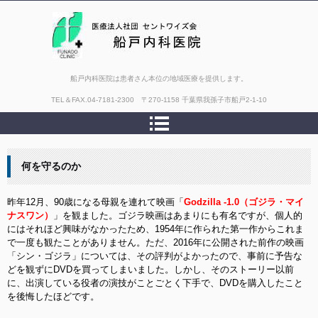
船戸内科医院は患者さん本位の地域医療を提供します。
TEL＆FAX.
04-7181-2300 〒270-1158 千葉県我孫子市船戸2-1-10
何を守るのか
昨年12月、90歳になる母親を連れて映画「
Godzilla -1.0（ゴジラ・マイ
ナスワン）
」を観ました。ゴジラ映画はあまりにも有名ですが、個人的
にはそれほど興味がなかったため、1954年に作られた第一作からこれま
で一度も観たことがありません。ただ、2016年に公開された前作の映画
「シン・ゴジラ」については、その評判がよかったので、事前に予告な
どを観ずにDVDを買ってしまいました。しかし、そのストーリー以前
に、出演している役者の演技がことごとく下手で、DVDを購入したこと
を後悔したほどです。