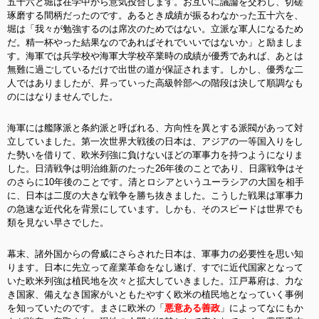
五十六と堀は在学中から意気投合します。お互いに議論を交わし、切磋
琢磨する間柄だったのです。あるとき成績が振るわなかった五十六を、
堀は「我々が勉強するのは席次のためではない。立派な軍人になるため
だ。精一杯やった結果なのであればそれでいいではないか」と励ましま
す。海軍では兵学校や海軍大学校卒業時の成績が優秀であれば、あとは
無難に過ごしているだけで出世の道が保証されます。しかし、優秀な二
人ではありましたが、
昇っていった高級幹部への階段は決して順調なも
のにはなりませんでした。
海軍には艦隊派と条約派と呼ばれる、方向性を異とする派閥があって対
立していました。第一次世界大戦後の日本は、アジアの一等国入りをし
た勢いを借りて、欧米列強に負けないほどの軍事力を持つようになりま
した。日清戦争は明治維新のたった26年後のことであり、日露戦争はそ
のさらに10年後のことです。清とロシアというユーラシアの大国を相手
に、日本は二度の大きな戦争を勝ち抜きました。こうした戦果は軍事力
の急速な近代化を背景にしています。しかも、そのスピードは世界でも
類を見ない早さでした。
幕末、諸外国からの脅威にさらされた日本は、軍事力の必要性を思い知
ります。日本に先立って産業革命をなし遂げ、すでに近代国家となって
いた欧米列強は植民地を次々と拡大していきました。江戸幕府は、力な
き国家、備えなき国家がいともたやすく欧米の植民地となっていく事例
を知っていたのです。まさに欧米の「
悪意ある善政
」によってなにもか