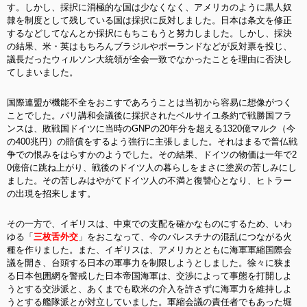
す。しかし、採択に消極的な国は少なくなく、アメリカのように黒人奴
隷を制度として残している国は採択に反対しました。日本は条文を修正
するなどしてなんとか採択にもちこもうと努力しました。しかし、採決
の結果、米・英はもちろんブラジルやポーランドなどが反対票を投じ、
議長だったウィルソン大統領が全会一致でなかったことを理由に否決し
てしまいました
。
国際連盟が機能不全をおこすであろうことは当初から容易に想像がつく
ことでした。パリ講和会議後に採択されたベルサイユ条約で戦勝国フラ
ンスは、敗戦国ドイツに当時のGNPの20年分を超える1320億マルク（今
の400兆円）の賠償をするよう強行に主張しました。それはまるで普仏戦
争での恨みをはらすかのようでした。その結果、ドイツの物価は一年で2
0億倍に跳ね上がり、戦後のドイツ人の暮らしをまさに塗炭の苦しみにし
ました。その苦しみはやがてドイツ人の不満と復讐心となり、ヒトラー
の出現を招来します。
その一方で、イギリスは、中東での支配を確かなものにするため、いわ
ゆる「
三枚舌外交
」をおこなって、今のパレスチナの混乱につながる火
種を作りました。また、イギリスは、アメリカとともに海軍軍縮国際会
議を開き、台頭する日本の軍事力を制限しようとしました。徐々に狭ま
る日本包囲網を警戒した日本帝国海軍は、交渉によって事態を打開しよ
うとする交渉派と、あくまでも欧米の介入を許さずに海軍力を維持しよ
うとする艦隊派とが対立していました。軍縮会議の責任者でもあった堀