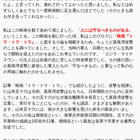
たよ」と言ってくれ、連れて行ってよかったと思いました。私などはめ
ずらしくあとでもう一度映画館に足を運んだほどでした（そのときも誰
も付き合ってくれなかった）。
私はこの映画を観て改めて感じました。「
人には守るべきものがある
」
ということを。この映画を観に行った頃、私はこのブログに「
映画『ト
ラ・トラ・トラ』
」と題する小論を掲載するため、ちょうど真珠湾攻撃
のことを調べていました。そして、当時の軍人・兵隊たちがどんな気持
ちで開戦を迎えたのかをあれこれ考えていたのです。「ゴジラ・マイナ
スワン」の主人公は自責の念に苦しんだ特攻隊員でした。その彼の思い
が真珠湾攻撃に参加した軍人たちの「守るべきもの」と重なって私の心
の琴線に触れたのかもしれません。
記事「映画『トラ・トラ・トラ』」でも紹介したように、攻撃を指揮し
た山本五十六は当初、真珠湾攻撃はもちろん、日米開戦そのものに反対
していました。その五十六がなぜ連合艦隊司令長官として真珠湾攻撃を
立案し、実行することになったのか。今も諸説、さまざまな解釈があり
ます。山本五十六には、彼が大きな影響を受けた終生の親友がいまし
た。その人の名は堀悌吉といい、海軍兵学校第32期の同期生。五十六の
卒業時の成績は192名中11番。堀悌吉という親友は首席で卒業する優秀な
生徒でした。