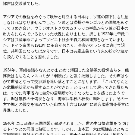
悌吉は交渉派でした。
アジアでの権益をめぐって欧米と対立する日本は、ソ連の南下にも注意
しなければなりませんでした。ソ連とは満州やモンゴルとの国境をめぐ
ってせめぎ合い、ウラジオストクやカムチャッカ半島からソ連が日本の
出方をにらんでいるといった状況にありました。折しも1922年に帝政ロ
シアは共産革命によってソビエト社会主義共和国連邦となっていまし
た。ドイツ帝国も1918年に革命がおこり、皇帝がオランダに逃げて退
位。共和国になったばかりです。日本は共産主義という火の粉がソ連か
ら飛んでくることを恐れました。
1934年、軍縮会議をなんとかまとめて帰国した交渉派の堀悌吉らを、艦
隊派はもちろんマスコミが「弱腰だ」と強く批難しました。その声はや
がて世論となって交渉派を追い落とすことになります。「これでなんと
か危機的状況から脱することができた」とほっとして戻ってきた堀たち
は、すでに海軍省内に自分の居場所がなくなったことを感じたようで
す。堀は無役の予備役となり、海軍兵学校の校長に転出します。その一
方で堀との親交を深めていた山本五十六は1939年に連合艦隊司令長官に
昇進しました。
1940年には日独伊三国同盟が締結されました。世の中は快進撃をつづけ
るドイツとの同盟に熱狂します。しかし、山本五十六は堀悌吉とともに
三国同盟に反対の立場をとりました。五十六が反対するのは「地理的に