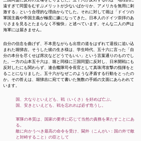
遠すぎて同盟をむすぶメリットが少ないばかりか、アメリカを無用に刺
激する」という合理的な理由からでした。それに対して堀は「ドイツの
軍国主義や帝国主義が極度に嫌になってきた。日本人のドイツ崇拝のあ
りさまを見るとたまらなく不愉快」と述べています。そんな二人の声は
海軍には届きません。
自分の信念を曲げず、不本意ながらも出世の道をはずれて退役に追い込
まれた堀悌吉。そうした彼の生き様は、学生時代、五十六に言った「自
分の本分
を尽くせば席次などどうでもいい」という言葉通りのものでし
た。一方の山本五十六は、堀と同様に三国同盟に反対し、日米開戦にも
反対したにも関わらず、連合艦隊司令長官として真珠湾攻撃の指揮をと
ることになりました。五十六がなぜこのような矛盾する行動をとったの
か。その答えは、堀悌吉に宛てて書いた無数の手紙の文面にあらわれて
います。
国、大なりといえども、戦（いくさ）を好めば亡ぶ。
国、安きといえども、戦を忘れれば必ず危うし。
軍隊の本質は、国家の要求に応じて当然の責務を果たすことにあ
る。
敵に向かうべき最高の命令を受け、閫外（こんがい：国の外で敵
と対峙すること）の臣として