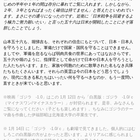
じ
めの半年や１年の間は存分に暴れてご覧に入れます。しかしながら、
２年、３年となればまったく確信は持てません」と答えたといわれてい
ます。まさにその通りになったのです。近衛に「日米戦争を回避するよ
う極力ご努力願いたい」と言った五十六は日米が開戦したことにさぞ落
胆したことでしょう。
山本五十六も、堀悌吉も、それぞれの信念にもとづいて、日本・日本人
を守ろうとしました。軍備だけで国家・国民を守ることはできません。
ましてや、軍備を怠るならば弱肉共食の世界にあってはなおさらです。
五十六や堀のように、指揮官として命がけで日本や日本人を守ろうとし
た人たちがいます。また、家族や同胞のために散華された名もなき兵隊
たちもたくさんいます。それらの英霊は今の日本をどう思うでしょう
か。現代に生きる私たちはいったい何を守るべきなのか、もう一度問い
直すときが来ていると思います。
※映画「ゴジラ -1.0」はこの 1月 12日 から「白黒版：ゴジラ -1.0/ｃ
（マイナスワン/マイナスカラー）」が封切られます。是非、みなさんも
ご覧になってください（子どもも楽しめます）。ちなみにゴジラのテー
マ曲を作曲した伊福部昭は北海道大学の卒業生です。
※ 1月 14日 に「ゴジラ -1.0/ｃ」も劇場で見てきました。個人的にはむ
しろこの白黒版の方がよかったと思います。よりリアルに感じられまし