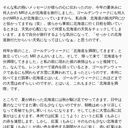
そんな私の熱いメッセージが彼らの心に伝わったのか、今年の夏休みに
何人かの MRさんが北海道を旅行しました。ゴールデンウィークにも何人
かのMRさんが北海道にいっていますから、私自身、北海道の観光PRにひ
と役かってますね（笑）。彼らから事前に北海道に行く日程を聞いてい
るときは、天気が心配になって何度も北海道の天気をチ
ェックしてしま
います。まるで自分が旅行するような気分になって、「せっかくの北海
道旅行だからいい天気になってほしいなぁ」と思うのです。
何年か前のこと。ゴールデンウィークに「北海道を満喫してきます」と
旅立っていった MR さんがいました。そして、帰って来て「北海道を十
分満喫してきました」
と私の前に現れた彼の表情はちょっと複雑でし
た。なんでも、レンタカーで道内を回っているとき、ゴール
デンウィー
クであるにも関わらず大雪に見舞われてしまったというのです。本州に
比べてまだ肌寒い北海道とはいえ、ゴールデンウィークにこれほどまで
の大雪はめずらしいのですが。とはいえ、これもまさに「北海道を満
喫」です。
ところで、夏が終わった北海道には秋が駆け足でやってきます。日中は
夏のなごりでまだ暑い日も少なくないのですが、
朝晩はめっきり涼しく
なって長袖でも少し寒いくらいになります。そしてじきに大雪山系に紅
葉がは
じまります。本州では紅葉（こうよう）というと紅葉（もみじ）
の赤を連想します。しかし、紅葉（もみじ）そのものも少ない北海道で
は紅葉（もみじ）が赤い
色を発色する期間がさらに短く、赤い紅葉はあ