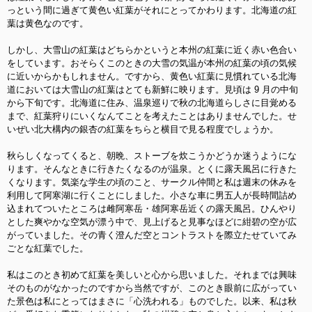
っという間に過ぎて黄色い紅葉がそれにとってかわります。北海道の紅
葉は黄色なのです。
しかし、大雪山の紅葉はどちらかというと本州の紅葉に近く赤い色合い
をしています。おそらくこのときの大雪の気温が本州
の紅葉の頃の気候
に近いからかもしれません。ですから、黄色い紅葉に見慣れている北海
道においては大雪山の紅葉はとても新鮮に映ります。見頃は 9 月の中旬
から下旬です。北海道に住み、温泉巡りで秋の北海道らしさに目覚める
まで、紅葉狩りにいくなんてことを考えたことはありませんでした。せ
いぜい北大構内の銀杏の紅葉をちらと横目で見る程度でしょうか。
秋らしくなってくると、朝晩、ストーブを炊こうかどうか迷うようにな
ります。そんなときに行きたく
なるのが温泉。とくに露天風呂に行きた
くなります。気楽な学生の頃のこと、サークル仲間と私は週末の休みを
利用して阿寒湖に行くことにしました。小さな車に男五人が長時間詰め
込まれてついたところは雌阿寒岳・雄
阿寒岳近くの露天風呂。ひんやり
とした爽やかな空気が漂う中で、見上げると見事なほどに紺碧の空が広
がっていました。その青く澄んだ空とコントラストを際立たせていてみ
ごとな紅葉でした。
私はこのとき初めて紅葉を美しいと心から思いました。それまでは興味
そのものがなかったのですから当然ですが、
このとき眼前に広がってい
た景色は私にとってはまさに「心洗われる」ものでした
。以来、私は秋