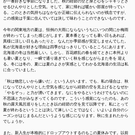
が一番好きな季節になりました。秋の紺碧の空と身と心をシャキッとさ
せるひんやりとした
空気。そして、家に帰れば暖かい部屋が待ってい
る。このときの気持ちはなかなか正確に伝えられないのが残念ですが、
この感覚は千葉に住んでいては決して味わうことのできないものです。
今年の関東地方の夏は、恒例の大雨にならないうちにいつの間にか梅雨
が終わってしまった感じがします。夏本
番となっても暑い日もあれば、
異様に涼しい日もあったりと、なんだか季節感が安定しませんでした。
私
が北海道が好きな理由は四季がはっきりしているところにあります。
北海道の冬は当然厳しい。しかし、
百花繚乱の春を経てときに本州より
も暑い夏となり、一瞬で通り過ぎていく秋を感じながらまた冬を 迎え
る。冬には冬の、夏には夏のよさが実感としてわかる北海道の生活は私
に合っていました。
「秋は物悲しいから嫌いだ」という人がいます。でも、私の場合は、秋
になってひんやりとした空気を感
じながら紺碧の空を見上げるとなぜか
「やるぞっ」と力が湧いてきます。なにをやるというわけでもない
のに
不思議と力がみなぎってくるのです。こういう感覚になったのも、あの
秋の露天風呂巡りをしたとき以の紺碧の空を見て以降です。私にとって
夏が終わるということは決して淋しいことではなく、いよいよ自分のシ
ーズンがはじまるんだというような感じになります。秋に生まれたから
でしょうか。
また、新入生が本格的にドロップアウトするのもこの夏休みです。以前