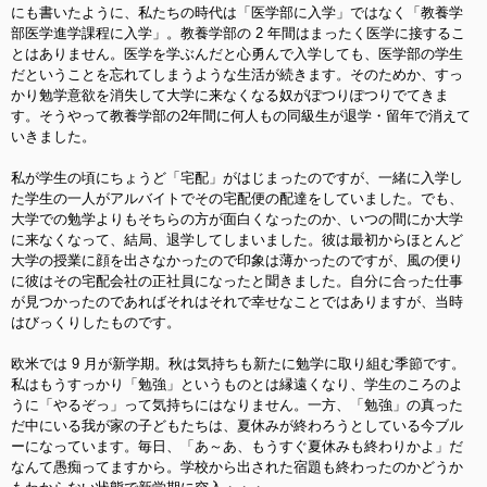
にも書いたように、私たちの時代は「医学部に入学」ではなく「教養学
部医学進学課程に入学」。教養学部の 2 年間はまったく医学に接するこ
とはありません。医学を学ぶんだと心勇んで入学しても、医学部の学生
だということを忘れてしまうような生活が続きます。そのた
めか、すっ
かり勉学意欲を消失して大学に来なくなる奴がぽつりぽつりでてきま
す。そうやって教養学部の2年間に何人もの同級生が退学・留年で消えて
いきました。
私が学生の頃にちょうど「宅配」がはじまったのですが、一緒に入学し
た学生の一人がアルバイトでそ
の宅配便の配達をしていました。でも、
大学での勉学よりもそちらの方が面白くなったのか、いつの間にか大学
に
来なくなって、結局、退学してしまいました。彼は最初からほとんど
大学の授業に顔を出さなかったので
印象は薄かったのですが、風の便り
に彼はその宅配会社の正社員になったと聞きました。自分に合った仕事
が見つかったのであればそれはそれで幸せなことではありますが、当時
はびっくりしたものです。
欧米では 9 月が新学期。秋は気持ちも新たに勉学に取り組む季節です。
私はもうすっかり「勉強」というものとは縁遠くなり、学生のころのよ
うに「やるぞっ」って気持ちにはなりません。一方、「勉強」の真った
だ中にいる我が家の子どもたちは、夏休みが終わろうとしている今ブル
ーになっています。毎日、「あ～あ、
もうすぐ夏休みも終わりかよ」だ
なんて愚痴ってますから。学校から出された宿題も終わったのかどうか