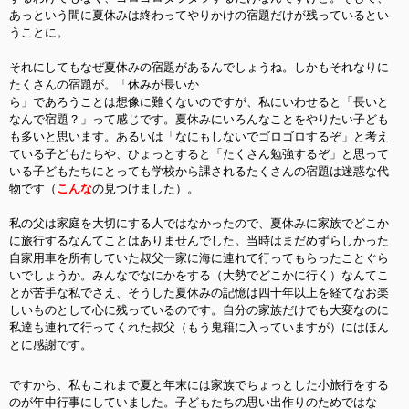
あっという間に夏休みは終わってやりかけの宿題だけが残っているとい
うことに。
それにしてもなぜ夏休みの宿題があるんでしょうね。しかもそれなりに
たくさんの宿題が。「休みが長いか
ら」であろうことは想像に難くないのですが、私にいわせると「長いと
なんで宿題？」って感じです。
夏休みにいろんなことをやりたい子ども
も多いと思います。あるいは「なにもしないでゴロゴロ
するぞ」と考え
ている子どもたちや、ひょっとすると「たくさん勉強するぞ」と思って
いる子どもたちにとっても学校から課されるたくさんの宿題は迷惑な代
物です（
こんな
の見つけました）。
私の父は家庭を大切にする人ではなかったので、夏休みに家族でどこか
に旅行するなんてことはありませんでし
た。当時はまだめずら
しかった
自家用車を所有していた叔父一家に海に連れて行ってもらったことぐら
いでしょうか。みんなでなにかをする（大勢でどこかに行く）なんてこ
とが苦手な私でさえ、
そうした夏休みの記憶は四十年以上を経てなお楽
しいものとして心に残っているのです。自分の家族だけでも大変なのに
私達も連れて行ってくれた叔父（もう鬼籍に入っていますが）にはほん
とに感謝です。
ですから、私もこれまで夏と年末には家族でちょっとした小旅行をする
のが年中行事にしていました。
子どもたちの思い出作りのためではな