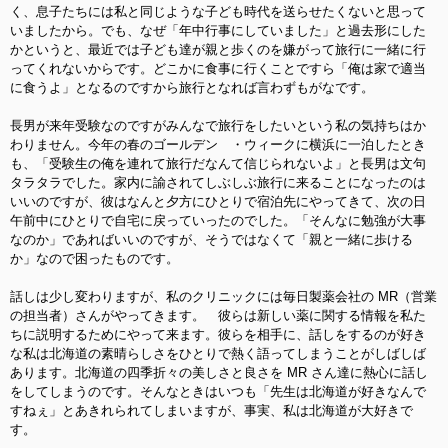
く、息子たち
には私と同じような子ども時代を送らせたくないと思って
いましたから。でも、なぜ「年中行事にしていました」と過去
形にした
かというと、最近では子ども達が親と歩くのを嫌がって旅行に一緒に行
ってくれないからです。どこかに食事に行くことですら「俺は家で適当
に食うよ」となるのですから旅行となれば言わずもがなです。
長男が来年受験なのですがみんなで旅行をしたいという私の気持ちはか
わりません。今年の春のゴールデン ・ウィークに横浜
に一泊したとき
も、「受験生の俺を連れて旅行だなんて信じられないよ」と長男は文句
タラタラでした。
家内に諭されてしぶしぶ旅行に来ることになったのは
いいのですが、彼はなんと夕方にひとりで宿泊先
にやってきて、次の日
午前中にひとりで自宅に戻っていったのでした。「そんなに勉強が大事
なのか」であればいいのですが、そうではなくて「親と一緒に歩ける
か」なので困ったものです。
話しは少し変わりますが、私のクリニックには毎日製薬会社の MR（営業
の担当者）さんがやってきます。
彼らは新しい薬に関する情報を私た
ちに説明するためにやって来ます。彼らを相手に、話しをする
のが好き
な私は北海道の素晴らしさをひとりで熱く語ってしまうことがしばしば
あります。北海道の四季折々の美しさと良さを MR さん達に熱心に話し
をしてしまうのです。そんなときはいつも「先生は北海道が好きなんで
すねぇ」とあきれられてしまいますが、事実、私は北海道が大好きで
す。