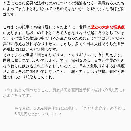
本当に社会に必要な法律なのかについての議論もなく、悪意ある人たち
によってまんまと利用されているのではないか、と疑いたくなるほど拙
速です。
これまでの記事でも繰り返してきたように、世界は
歴史の大きな転換点
にあります。地球上の至るところで大きなうねりが起ころうとしていま
す。その世界の荒波の中で日本が生き残るためにどうすればいいのかを
真剣に考えなければなりません。しかし、多くの日本人はそうした世界
の現状にはほとんど無関心です。
それはまるで童話「蟻とキリギリス」のキリギリスのように見えます。
国民は脳天気でもいいでしょう。でも、深刻なのは、日本が世界の大き
なうねりに飲み込まれようとしているのに、日本の舵取りをするお馬鹿
さん達はそれに気付いていないこと。「聴く力」はもう結構。知性と理
性でしっかり舵取りしてくれ。
（※）あとで調べたところ、男女共同参画関連予算は総計で9.6兆円にも
およぶそうです。
ちなみに、SDGs関連予算は6.3兆円、「こども家庭庁」の予算は
5.3兆円だとか。いります？