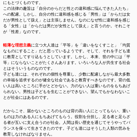
にもとづくものです。
この法律の趣旨は「自分のからだと性との違和感に悩んできた人たち」
への配慮。しかし、自分の性に違和感を感じる「男性」は「からだは女
だが男性として扱え」とは主張しません。なのになぜ性に違和感を感じ
る「女性」は「からだは男だが女性として扱え」と言うのか。それこそ
が「性差」なのです。
軽薄な理想主義
に立つ大人達は「平等」を「違いをなくすこと」「均質
なものにすること」だと思っているようです。そして、それを子ども達
に教育としてすり込もうとしています。しかし、本来、世の中には「平
等」にならないことがたくさんあります。いろいろな人が共生する社会
とはそういうものなのです。
子ども達には、それぞれの個性を尊重し、少数に配慮しながら最大多数
の幸福を追求するのが健全な社会であると教育すべきなのです。
背の低
い人は高いところに手がとどかない。力のない人は重いものをもちあげ
られない。男性は子どもを生むことができない。望んでもかなわないこ
とが社会にはあるのです。
だからこそ、届かないところのものは背の高い人にとってもらい、重い
ものは力のある人にもちあげてもらう。役割を分担し、足る者と足らざ
る者が互いに支え合うのが社会。人間は長い歴史を通じてそうやってバ
ランスを保って生きてきたのです。子ども達にはそうした人類の営みを
教育しなければなりません。