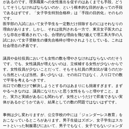
があるのです。理系職業への女性進出を促すのはあくまでも手段。どう
してそうしなければならないのか、という根本的な目的があっての手段
であるはずです。「女子学生特別合格枠」は「手段の目的化」そのもの
です。
医学部の入試において女子学生を一定数だけ排除するのにはそれなりの
理由があります。しかし、それは批判される一方で、東京女子医大のよ
うな存在が看過されている。合理的な理由を飛び越えて理工系大学の入
試において
女子受験生の優先合格枠が増やされようとしている。これは
社会理念の矛盾です。
議員や会社役員においても女性の数を増やさなければならないのだそう
です。でも、女性議員が増えないのは、立候補する女性が少ないからで
す。女性役員が少ないことだって、そもそも社員の男女比が違うのだか
ら当然といえば当然。多い少ないは、その出口ではなく、入り口での数
で平等を考えるべきです。
出口での数だけで解決しようとする
のはあまりにも拙速すぎます。まず
やるべきなのは、議員になりたいと思う女性をもっと増やすこと。ま
た、実力と実績があるにも関わらず、女性というだけで昇進できない実
体があるかどうかであり、結果としての数の問題ではないはずです。
事例は少し変わりますが、公立学校の中には「ジェンダーレス教育」を
おこなっているところがあります。男子生徒はズボン、女子学生はスカ
ートといった制服選びにおいて、男子でもなく、女子でもないジェンダ