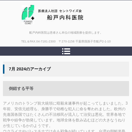
船戸内科医院は患者さん本位の地域医療を提供します。
TEL＆FAX.
04-7181-2300 〒270-1158 千葉県我孫子市船戸2-1-10
7月 2024
のアーカイブ
倒錯する平等
アメリカのトランプ前大統領に暗殺未遂事件が起こってしまいました。3
年前、安倍元総理も、身勝手で幼稚な犯人に命を奪われました。欧州の
先進国各国ではたくさんの不法移民が流入して治安は悪化。世界各地で
戦争や紛争が勃発しています。地球全体を飲み込むほどの大きなうねり
が生じているかのようです。
ウクライナやパレスチナでは今も戦争が続いています。台湾や朝鮮半島