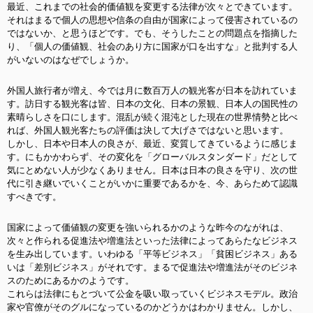
最近、これまでの社会的価値観を変更する法律が次々とできています。
それはまるで個人の思想や信条の自由が国家によって侵害されているの
ではないか、と思うほどです。でも、そうしたことの問題点を指摘した
り、「個人の価値観、社会のあり方に国家が口を出すな」と批判する人
がいないのはなぜでしょうか。
外国人旅行者が増え、今では月に数百万人の観光客が日本を訪れていま
す。訪日する観光客は皆、日本の文化、日本の景観、日本人の国民性の
素晴らしさを口にします。混乱が続く混沌とした現在の世界情勢と比べ
れば、外国人観光客たちの評価は決して大げさではないと思います。
しかし、日本や日本人の良さが、最近、変質してきているように感じま
す。にもかかわらず、その変化を「グローバルスタンダード」だとして
気にとめない人が少なくありません。日本は日本の良さを守り、次の世
代に引き継いでいくことがいかに重要であるかを、今、あらためて認識
すべきです。
国家によって価値観の変更を強いられるかのような昨今のながれは、
次々と作られる促進法や増進法といった法律によってあらたなビジネス
を生み出しています。いわゆる「平等ビジネス」「貧困ビジネス」ある
いは「差別ビジネス」がそれです。まるで促進法や増進法がそのビジネ
スのためにあるかのようです。
これらは法律にもとづいて公金を吸い取っていくビジネスモデル。政治
家や官僚がそのグルになっているのかどうかはわかりません。しかし、