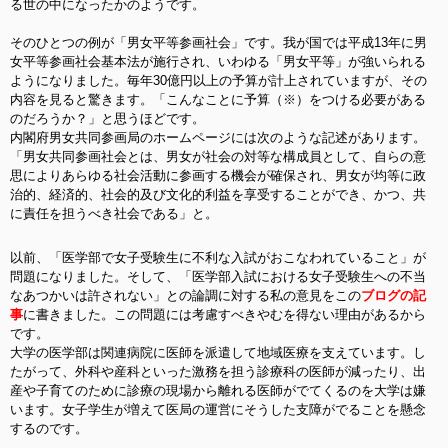
る世の中になったかのようです。
そのひとつの例が「男女平等参画社会」です。我が国では平成13年に男
女平等参画社会基本法が施行され、いわゆる「男女平等」が強いられる
ようになりました。毎年30億円以上の予算が計上されていますが、その
内容を見ると驚きます。「こんなことに予算（※）をつける必要がある
のだろうか？」と思うほどです。
内閣府男女共同参画局のホームページには次のような記述があります。
「男女共同参画社会とは、男女が社会の対等な構成員として、自らの意
思によりあらゆる社会活動に参画する機会が確保され、男女が均等に政
治的、経済的、社会的及び文化的利益を享受することができ、かつ、共
に責任を担うべき社会である」と。
以前、「医学部で女子受験生に不利な入試がおこなわれていること」が
問題になりました。そして、「医学部入試における女子受験生への不当
なあつかいは許されない」との論調に対する私の意見をこの
ブログの記
事
に書きました。この問題には考慮すべきやむを得ない理由があるから
です。
大学の医学部は関連病院に医師を派遣して地域医療を支えています。し
たがって、外科や産科といった激務を担う診療科の医師が減ったり、出
産や子育てのために診療の現場から離れる医師がでてくるのを大学は嫌
います。女子学生が増えて医局の運営にそうした支障がでることを懸念
するのです。