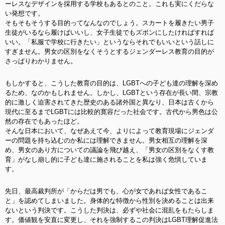
ーレスなデザインを採用する学校もあるとのこと。これも実にくだらな
い発想です。
そもそもそうする目的ってなんなのでしょう。スカートを履きたい男子
生徒がいるなら履けばいいし、女子生徒でもズボンにしたければすれば
いい。「私服で学校に行きたい」というならそれでもいいという話しに
すぎません。男女の区別をなくそうとするジェンダーレス教育の目的が
さっぱりわかりません。
もしかすると、こうした教育の目的は、LGBTへの子ども達の理解を深め
るため、なのかもしれません。しかし、LGBTという存在が長い間、宗教
的に激しく迫害されてきた歴史のある諸外国と異なり、日本は古くから
現代に至るまでLGBTには比較的寛容だった社会です。古代から男色は公
然の存在でもあったほど。
そんな日本において、なぜあえて今、よりによって教育現場にジェンダ
ーの問題を持ち込むのか私には理解できません。男女相互の理解を深
め、男女のあり方についての議論を飛び越え、「男女の区別をなくす教
育」がなし崩し的に子ども達に施されることを私は強く危惧していま
す。
先日、最高裁判所が「からだは男でも、心が女であれば女性であるこ
と」を認めてしまいました。身体的な特徴から性別を決めることは出来
ないという判決です。こうした判決は、必ずや社会に混乱をもたらしま
す。価値観を安直に変更し、それを強制するこの判決はLGBT理解促進法