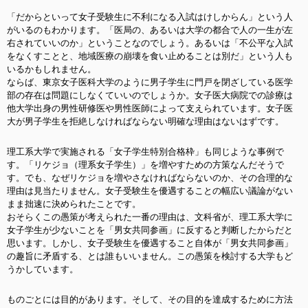
「だからといって女子受験生に不利になる入試はけしからん」という人
がいるのもわかります。「医局の、あるいは大学の都合で人の一生が左
右されていいのか」ということなのでしょう。あるいは「不公平な入試
をなくすことと、地域医療の崩壊を食い止めることは別だ」という人も
いるかもしれません。
ならば、東京女子医科大学のように男子学生に門戸を閉ざしている医学
部の存在は問題にしなくていいのでしょうか。女子医大病院での診療は
他大学出身の男性研修医や男性医師によって支えられています。女子医
大が男子学生を拒絶しなければならない明確な理由はないはずです。
理工系大学で実施される「女子学生特別合格枠」も同じような事例で
す。「リケジョ（理系女子学生）」を増やすための方策なんだそうで
す。でも、なぜリケジョを増やさなければならないのか、その合理的な
理由は見当たりません。女子受験生を優遇することの幅広い議論がない
まま拙速に決められたことです。
おそらくこの愚策が考えられた一番の理由は、文科省が、理工系大学に
女子学生が少ないことを「男女共同参画」に反すると判断したからだと
思います。しかし、女子受験生を優遇すること自体が「男女共同参画」
の趣旨に矛盾する、とは誰もいいません。この愚策を検討する大学もど
うかしています。
ものごとには目的があります。そして、その目的を達成するために方法