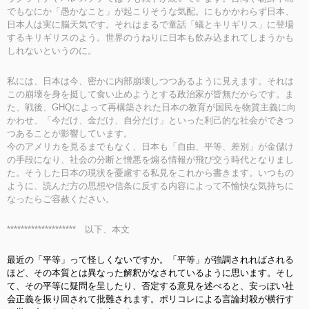
でもなにか「愚かなこと」が起こりそうな気配。にもかかわらず日本、
日本人は実に脳天気です。それはまるで童話「蟻とキリギリス」に登場
するキリギリスのよう。世界のうねりに日本も飲み込まれてしまうかも
しれないというのに。
私には、日本は今、密かに内部崩壊しつつあるように見えます。それは
この崩壊を身を挺して食い止めようとする政治家が皆無だからです。ま
た、戦後、GHQによって再構築された日本の教育が国民を物質主義に向
かわせ、「今だけ、金だけ、自分だけ」といった利己的な社会ができつ
つあることが影響しています。
今のアメリカを見るまでもなく、日本も「自由、平等、差別」が金儲け
の手段になり、社会の分断と憎悪を煽る情報が飛び交う時代となりまし
た。そうした日本の現状を憂慮する私見をこれから書きます。いつもの
ように、読んだ方の思想や信条に反する内容によって不愉快な気持ちに
なったらご容赦ください。
******************** 以下、本文
最近の「平等」って怪しくないですか。「平等」が強調されればされる
ほど、その本質とは異なった解釈がなされているように思います。そし
て
、その平等に疑問を呈したり、否定する意見を述べると、安っぽい社
会正義を振り回されて
批難されます。ポリコレによる言論封殺が横行す