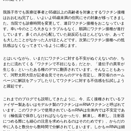
我孫子市でも医療従事者と65歳以上の高齢者を対象とするワクチン接種
はおおむね完了し、いよいよ65歳未満の住民にその対象が移ってきまし
た。当院でも診療時間を変更して、連日ワクチン接種をおこなっていま
す。幸い今のところ大きなトラブルもなく、順調にワクチン接種が進行
しています。多くの人が心配していた副反応もほとんどないか、あって
も大したことがなかった人がほとんどです。次第にワクチン接種への抵
抗感はなくなってきているように感じます。
とはいいながら、いまだにワクチンに対する不安がぬぐえないのか、ち
またに流れてくる「ワクチンで不妊になる」だとか、「遺伝子の異常が
生じる」といったある種のデマに翻弄されています。そんなこともあっ
て、河野太郎大臣が記者会見でそれらのデマを否定し、厚労省のホーム
ページに解説をアップしたりしてワクチンに対する不信感を払拭しよう
と躍起です。
これまでのブログでも説明してきたように、今、広く接種されているフ
ァイザー製あるいはモデルナ製のワクチンはｍRNAワクチンと呼ばれて
います。このワクチンで使用されているｍRNAは生体内では不安定であ
り（極低温で保存しなければならなかったり、解凍し、希釈し、注射器
につめる際にも細心の注意を求められるのはそのためです）、からだの
中に入ると数分から数時間で分解されてしまいます。しかもｍRNAは細