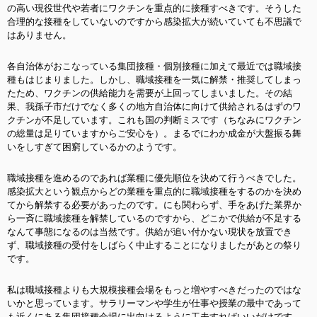
の高い現役世代や若者にワクチンを重点的に接種すべきです。そうした
合理的な接種をしていないのですから感染拡大が続いていても不思議で
はありません。
各自治体がおこなっている集団接種・個別接種に加えて最近では職域接
種もはじまりました。しかし、職域接種を一気に解禁・推奨してしまっ
たため、ワクチンの供給能力を需要が上回ってしまいました。その結
果、我孫子市だけでなく多くの地方自治体に向けて供給されるはずのワ
クチンが不足しています。これも国の判断ミスです（ちなみにワクチン
の総量は足りていますからご安心を）。まるでにわか成金が大盤振る舞
いをしすぎて困窮しているかのようです。
職域接種を進めるのであれば業種に優先順位を決めて行うべきでした。
感染拡大という観点からどの業種を重点的に職域接種をするのかを決め
てから解禁する必要があったのです。にも関わらず、手をあげた業界か
ら一斉に職域接種を解禁しているのですから、どこかで供給が不足する
なんて事態になるのは当然です。供給が追い付かない現状を放置でき
ず、職域接種の受付をしばらく中止することになりましたがあとの祭り
です。
私は職域接種よりも大規模接種会場をもっと増やすべきだったのではな
いかと思っています。サラリーマンや学生が仕事や授業の最中であって
も近くにある集団接種会場に出向けるように工夫すればいいだけです。