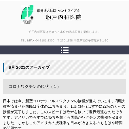
船戸内科医院は患者さん本位の地域医療を提供します。
TEL＆FAX.
04-7181-2300 〒270-1158 千葉県我孫子市船戸2-1-10
6月 2021
のアーカイブ
コロナワクチンの現状（１）
日本では今、新型コロナウィルスワクチンの接種が進んでいます。2回接
種を済ませた国民は全体の11％あまり。1回に限ればすでに22％の人への
接種が完了しました。このスピードは欧米を抜いて世界最速なのだそう
です。アメリカでもすでに45％を超える国民がワクチンの接種を済ませ
ました。しかしこのアメリカの接種率を日本が抜き去るのももはや時間
の問題です。