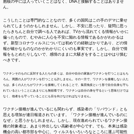
胞核の中には入っていくことはなく、DNAと接触することはありませ
ん。
こうしたことは専門的なことなので、多くの国民はこの手のデマに乗せ
られてしまうのかもしれません。しかし、不安に思ったり、疑問に思っ
たらきちんと自分で調べる人であれば、TVから流れてくる情報がいかに
偏ったもので、むやみに人心を不安に陥れる情報であるかがわかるは
ず。新型コロナウィルスについては初めての経験ばかりであり、どの情
報が確かなものなのかがわかりにくいのも事実です。しかし、自分で情
報をもとめたりしないで、感情のままに大騒ぎをすることはやはり慎む
べきです。
ワクチンそのものに反対する人たちの多くは、自分や自分の家族がワクチンを打つことはもち
ろん、周囲の人がワクチンを打つことも許しません。その一方で、ワクチンを接種しない人た
ちは、多くの人たちがワクチンを接種してくれることで、集団免疫という形で自分自身も守ら
れているということにあまりにも無頓着です。ワクチンは自分の身を守るという意味だけでは
なく、他者をも守っていることにも目を向けなければなりません。
ワクチン接種が進んでいるにも関わらず、感染者の「リバウンド」とも
思える増加が連日報道されています。「ワクチン接種が進んでいるのに
なぜ」と思うかもしれません。しかし、現在進められているワクチン接
種の対象者は、あまり外出しない高齢者が中心です。でも、本来は感染
機会の高い都市部を中心に、ウィルスをいろいろなところに運ぶ可能性