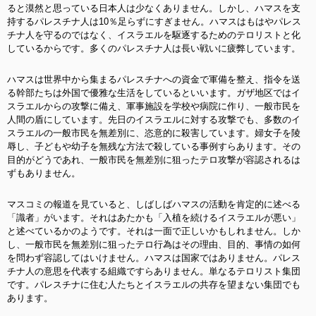
ると漠然と思っている日本人は少なくありません。しかし、ハマスを支
持するパレスチナ人は10％足らずにすぎません。ハマスはもはやパレス
チナ人を守るのではなく、イスラエルを駆逐するためのテロリストと化
しているからです。多くのパレスチナ人は長い戦いに疲弊しています。
ハマスは世界中から集まるパレスチナへの資金で軍備を整え、指令を送
る幹部たちは外国で優雅な生活をしているといいます。ガザ地区ではイ
スラエルからの攻撃に備え、軍事施設を学校や病院に作り、一般市民を
人間の盾にしています。先日のイスラエルに対する攻撃でも、多数のイ
スラエルの一般市民を無差別に、恣意的に殺害しています。婦女子を陵
辱し、子どもや幼子を無残な方法で殺している事例すらあります。その
目的がどうであれ、一般市民を無差別に狙ったテロ攻撃が容認されるは
ずもありません。
マスコミの報道を見ていると、しばしばハマスの活動を肯定的に述べる
「識者」がいます。それはあたかも「入植を続けるイスラエルが悪い」
と述べているかのようです。それは一面で正しいかもしれません。しか
し、一般市民を無差別に狙ったテロ行為はその理由、目的、事情の如何
を問わず容認してはいけません。ハマスは国家ではありません。パレス
チナ人の意思を代表する組織ですらありません。単なるテロリスト集団
です。パレスチナに住む人たちとイスラエルの共存を望まない集団でも
あります。