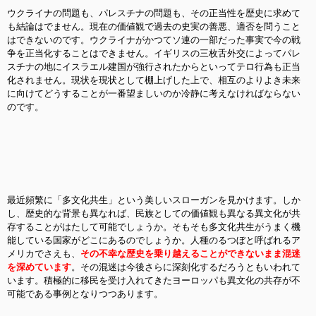
ウクライナの問題も、パレスチナの問題も、その正当性を歴史に求めて
も結論はでません。現在の価値観で過去の史実の善悪、適否を問うこと
はできないのです。ウクライナがかつてソ連の一部だった事実で今の戦
争を正当化することはできません。イギリスの三枚舌外交によってパレ
スチナの地にイスラエル建国が強行されたからといってテロ行為も正当
化されません。現状を現状として棚上げした上で、相互のよりよき未来
に向けてどうすることが一番望ましいのか冷静に考えなければならない
のです。
最近頻繁に「多文化共生」という美しいスローガンを見かけます。しか
し、歴史的な背景も異なれば、民族としての価値観も異なる異文化が共
存することがはたして可能でしょうか。そもそも多文化共生がうまく機
能している国家がどこにあるのでしょうか。人種のるつぼと呼ばれるア
メリカでさえも、
その不幸な歴史を乗り越えることができないまま混迷
を深めています
。その混迷は今後さらに深刻化するだろうともいわれて
います。積極的に移民を受け入れてきたヨーロッパも異文化の共存が不
可能である事例となりつつあります。