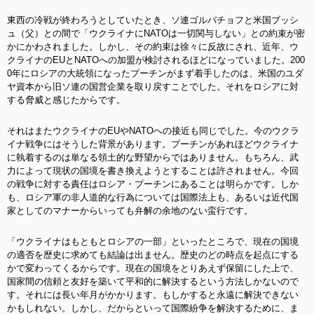
東西の冷戦が終わろうとしていたとき、ソ連ゴルバチョフと米国ブッシ
ュ（父）との間で「ウクライナにNATOは一切関与しない」との約束が密
かにかわされました。しかし、その約束は徐々に反故にされ、近年、ウ
クライナのEUとNATOへの加盟が検討されるほどになっていました。200
0年にロシアの大統領になったプーチンがまず着手したのは、米国のユダ
ヤ資本から旧ソ連の国営企業を取り戻すことでした。それをロシアに対
する脅威と感じたからです。
それはまたウクライナのEUやNATOへの接近も同じでした。今のウクラ
イナ戦争にはそうした背景があります。プーチンがあれほどウクライナ
に執着するのは単なる領土的な野望からではありません。もちろん、武
力によって現状の国境を書き換えようとすることは許されません。今回
の戦争に対する責任はロシア・プーチンにあることは明らかです。しか
も、ロシア軍の非人道的な行為については国際法上も、あるいは近代国
家としてのマナーからいっても弁解の余地のない蛮行です。
「ウクライナはもともとロシアの一部」といったところで、現在の国境
の適否を歴史に求めても結論は出ません。歴史のどの時点を起点にする
かで変わってくるからです。現在の国境をとりあえず保留にした上で、
国家間の信頼と友好を築いて
平和的に解決するという方法しかないので
す。それには長い年月がかかります。もしかすると永遠に解決できない
かもしれない。しかし、だからといって国際紛争を解決するために、ま