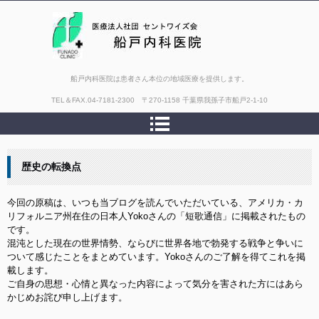
船戸内科医院は患者さん本位の地域医療を提供します。
TEL＆FAX.
04-7181-2300 〒270-1158 千葉県我孫子市船戸2-1-10
歴史の転換点
今回の原稿は、いつも当ブログを読んでいただいている、アメリカ・カ
リフォルニア州在住の日本人Yokoさんの「短歌通信」に掲載されたもの
です。
混沌とした現在の世界情勢、ならびに世界各地で勃発する戦争と争いに
ついて感じたことをまとめています。Yokoさんのご了解を得てこれを掲
載します。
ご自身の思想・心情と異なった内容によって気分を害された方にはあら
かじめお詫び申し上げます。