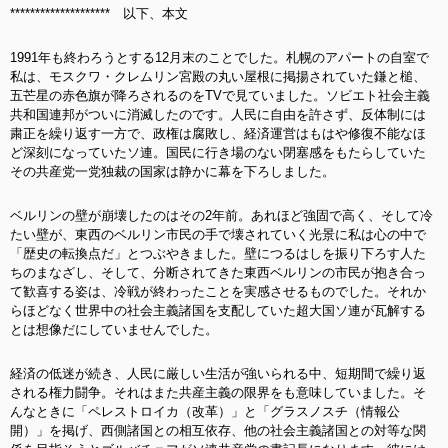
******************** 以下、本文
1991年も終わろうとする12月末のことでした。札幌のアパートの自室で
私は、モスクワ・クレムリン宮殿の丸い屋根に掲揚されていた鎌と槌、
五芒星の赤色旗が降ろされるのをTVで見ていました。ソビエト社会主義
共和国連邦がついに消滅したのです。人民に自由を許さず、反体制には
粛正を繰り返す一方で、政権は腐敗し、経済運営はもはや修復不能なほ
ど深刻になっていたソ連。国民に行き場のない閉塞感をもたらしていた
その共産党一党独裁の国家は静かに幕を下ろしました。
ベルリンの壁が崩壊したのはその2年前。あれほど強固で高く、そして冷
たい壁が、東西のベルリン市民の手で壊されていく光景に私は心の中で
「歴史の転換点だ」とつぶやきました。壁につるはしを振り下ろす人た
ちのまなざし、そして、分断されてきた東西ベルリンの市民が抱き合っ
て歓喜する姿は、冷戦が終わったことを実感させるものでした。それか
らほどなく世界中の社会主義諸国を支配していた超大国ソ連が瓦解する
とは想像だにしていませんでした。
経済の低迷が続き、人民に厳しい生活が強いられる中、短期間で繰り返
される権力闘争。それはまた共産主義の限界をも意味していました。そ
んなときに「ペレストロイカ（改革）」と「グラスノスチ（情報公
開）」を掲げ、西側諸国との相互依存、他の社会主義諸国との対等な関