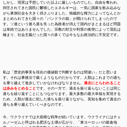
しかし、現実は予想していた以上に厳しいものでした。自由を奪われ、
抑圧されてきた国民に鬱積したエネルギーは、一気に国家を飲み込みな
がら東側社会を大きく揺さぶりました。独裁的な権力によってなんとか
まとめられてきた国々の「パンドラの箱」が開けられてしまったので
す。ソ連という後ろ盾を失った為政者が消えて国内がまとまるほど問題
は単純ではありませんでした。宗教の対立や利害の衝突によって混乱は
極まり、社会主義だった国々の多くでは今もなお政治的に不安定です。
私は「歴史的事実を現在の価値観で判断するのは間違い」だと思いま
す。それは事後法で裁くようなものだからです。人類はこれまでの過ち
を乗り越えて進歩していかなければなりません。
過去にとらわれること
は歩みをとめること
です。その一方で、過去を振り返らないことは同じ
過ちを繰り返すことにもつながります。最大多数の最大幸福を実現する
ため、人類が過去に犯した過ちを振り返りながら、英知を集めて過去の
過ちを乗り越えていくべきなのです。
今、ウクライナでは大規模な戦争が続いています。ウクライナにはチェ
ルノーゼムと呼ばれる肥沃な土壌が広がり、「東ヨーロッパの穀倉地