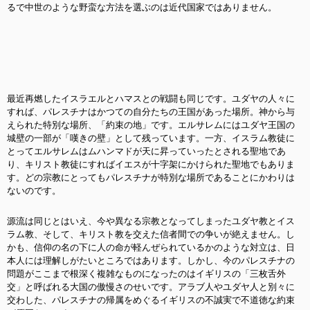
るで中世のような野蛮な方法を選ぶのは近代国家ではありません。
最近再燃したイスラエルとハマスとの戦闘も同じです。ユダヤの人々に
すれば、パレスチナはかつての自分たちの王国があった場所。神から与
えられた特別な場所、「約束の地」です。エルサレムにはユダヤ王国の
城壁の一部が「嘆きの壁」として残っています。一方、イスラム教徒に
とってエルサレムはムハンマドが天に昇っていったとされる聖地であ
り、キリスト教徒にすればイエスが十字架にかけられた聖地でもありま
す。どの宗教にとってもパレスチナが特別な場所であることにかわりは
ないのです。
源流は同じとはいえ、今や異なる宗教となってしまったユダヤ教とイス
ラム教、そして、キリスト教を交えた信者間での争いが絶えません。し
かも、信仰の名の下に人の命が軽んぜられているかのような対立は、日
本人には理解しがたいところではあります。しかし、今のパレスチナの
問題がここまで根深く複雑なものになったのはイギリスの「三枚舌外
交」と呼ばれる大国の傲慢さのせいです。アラブ人やユダヤ人と別々に
交わした、パレスチナの帰属をめぐるイギリスの不誠実で不道徳な約束