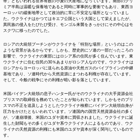
帯」ともいわれる世界有数の小麦の大産地になっています。南部のクリ
ミア半島は温暖な保養地であると同時に軍事的な要衝でもあり、東西ヨ
ーロッパの緩衝地帯として政治的に常に不安定な場所となっていまし
た。ウクライナはかつてはキエフ公国という大国として栄えましたが、
異民族の侵入をたびたび受け、モンゴル来襲をきっかけにその中心はモ
スクワに移ったのでした。
ロシアの大統領プーチンがウクライナを「特別な場所」というのはこの
ような背景があるからです。しかも、歴史的にソ連の一部だったころの
影響で、ウクライナの東部にはロシア系の住民が多く住んでいます。東
ウクライナに住む住民の30％あまりがロシア人なのです。ウクライナは
ロシアからヨーロッパに送られる原油や天然ガスのパイプラインの中継
基地であり、ソ連時代から天然資源にまつわる利権が存在しています。
そして、今般の戦争にその利権が暗い影を落としています。
米国バイデン大統領の息子ハンター氏がそのウクライナの大手資源会社
ブリスマの取締役を務めていたことが知られています。しかもそのブリ
スマの不正を追及しようとしたウクライナ検察にバイデン大統領自身が
圧力をかけたともいわれています。ソ連国内の国営天然資源会社の多く
が、ソ連崩壊後、米国のユダヤ資本に買収されました。ウクライナに誕
生した財閥もその多くがユダヤ系ウクライナ人によるものであり、ウク
ライナの天然資源の利権にも米国のユダヤ資本が深く関与しているので
す。