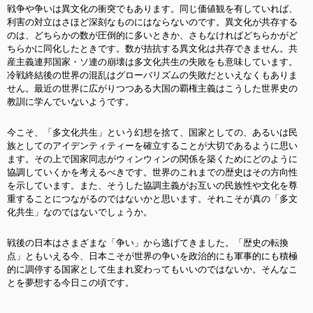
戦争や争いは異文化の衝突でもあります。同じ価値観を有していれば、
利害の対立はさほど深刻なものにはならないのです。異文化が共存する
のは、どちらかの数が圧倒的に多いときか、さもなければどちらかがど
ちらかに同化したときです。数が拮抗する異文化は共存できません。共
産主義連邦国家・ソ連の崩壊は多文化共生の失敗をも意味しています。
冷戦終結後の世界の混乱はグローバリズムの失敗だといえなくもありま
せん。最近の世界に広がりつつある大国の覇権主義はこうした世界史の
教訓に学んでいないようです。
今こそ、「多文化共生」という幻想を捨て、国家としての、あるいは民
族としてのアイデンティティーを確立することが大切であるように思い
ます。その上で国家同志がウィンウィンの関係を築くためにどのように
協調していくかを考えるべきです。世界のこれまでの歴史はその方向性
を示しています。また、そうした協調主義がお互いの民族性や文化を尊
重することにつながるのではないかと思います。それこそが真の「多文
化共生」なのではないでしょうか。
戦後の日本はさまざまな「争い」から逃げてきました。「歴史の転換
点」ともいえる今、日本こそが世界の争いを政治的にも軍事的にも積極
的に調停する国家として生まれ変わってもいいのではないか。そんなこ
とを夢想する今日この頃です。