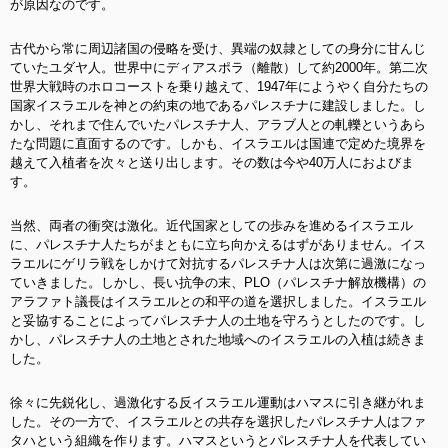
が原因なのです。
古代から常に周辺諸国の侵略を受け、異端の奴隷としての身分に甘んじ
ていたユダヤ人。世界中にディアスポラ（離散）して約2000年。第二次
世界大戦時のホロコーストを乗り越えて、1947年にようやく自分たちの
国家イスラエルを神との約束の地であるパレスチナに建設しました。し
かし、それまで住んでいたパレスチナ人、アラブ人との軋轢というあら
たな問題に直面するのです。しかも、イスラエルは国連で定めた境界を
越えて入植者を次々と送り出します。その数は今や40万人におよびま
す。
当然、両者の衝突は激化。近代国家としての歩みを進めるイスラエル
に、パレスチナ人たちがまともに立ち向かえるはずがありません。イス
ラエルにゲリラ戦をしかけて対抗するパレスチナ人は次第に過激になっ
ていきました。しかし、長い抗争の末、PLO（パレスチナ解放機構）の
アラファト議長はイスラエルとの和平の道を選択しました。イスラエル
と妥協することによってパレスチナ人の土地を守ろうとしたのです。し
かし、パレスチナ人の土地とされた地域へのイスラエルの入植は続きま
した。
徐々に先鋭化し、過激化する反イスラエル運動はハマスに引き継がれま
した。その一方で、イスラエルとの共存を選択したパレスチナ人はファ
タハという組織を作ります。ハマスというとパレスチナ人を代表してい