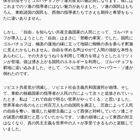
係を目指そうとゴルバチョフがソ連共産党の書記長になります。彼には
これまでのソ連の指導者にはない魅力がありました。ソ連の国民はもち
ろん、東欧諸国の国民も、西側の指導者たちでさえも期待と希望をもっ
たに違いありません。
しかし、「自由」を知らない共産主義国家の人民にとって、ゴルバチョ
フが導入しようとした「自由」はまさに「禁断の果実」でした。国民に
ゴルバチョフは、極楽の蓮池の縁に立って地獄に蜘蛛の糸を垂らす釈迦
に見えたかもしれません。自由を求める声はやがて人間の強欲な本性を
あらわにし、その大きなうねりを利用して権力を得ようとしたエリツィ
ンが登場。彼は湧き上がる国民のエネルギーを利用し、ゴルバチョフを
窮地に追い込みました。そして、ついに世界のスーパーパワー・ソ連が
倒れたのです。
ソビエト共産党が消滅し、ソビエト社会主義共和国連邦が崩壊。そし
て、東欧の独裁国家の指導者が人民の力によって次々と追放されていっ
たとき、私は「これで自由で明るい世界がやってくる」と思いました。
世界革命の名のもとに何百万人もの自国民を粛正し、圧政によって人民
の自由を奪い、徹底した秘密主義によって西側と対峙していたソ連こそ
が諸悪の根源だと思っていたからです。ソ連の崩壊によって東西の対立
はなくなり、真の民主主義を世界中の人々が享受できるものと楽観して
いました。