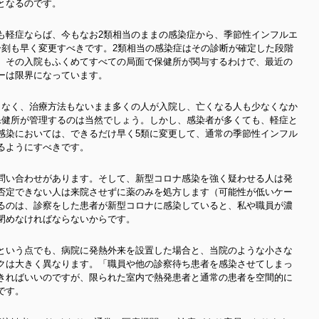
となるのです。
も軽症ならば、今もなお2類相当のままの感染症から、季節性インフルエ
一刻も早く変更すべきです。2類相当の感染症はその診断が確定した段階
。その入院もふくめてすべての局面で保健所が関与するわけで、最近の
ーは限界になっています。
もなく、治療方法もないまま多くの人が入院し、亡くなる人も少なくなか
保健所が管理するのは当然でしょう。しかし、感染者が多くても、軽症と
感染においては、できるだけ早く5類に変更して、通常の季節性インフル
るようにすべきです。
問い合わせがあります。そして、新型コロナ感染を強く疑わせる人は発
否定できない人は来院させずに薬のみを処方します（可能性が低いケー
るのは、診察をした患者が新型コロナに感染していると、私や職員が濃
閉めなければならないからです。
という点でも、病院に発熱外来を設置した場合と、当院のような小さな
クは大きく異なります。「職員や他の診察待ち患者を感染させてしまっ
きればいいのですが、限られた室内で熱発患者と通常の患者を空間的に
です。