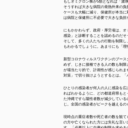
もしオミクロン株が5類となれば「濃
そうすれば大きな病院の発熱外来の負
ケースも大幅に減り、保健所が本当に
は病院と保健所に不必要で大きな負担
にもかかわらず、政府・厚労省は、オ
感染」と診断することを認めるのだそ
そして、多くの人たちの行動を制限し
もわかるでしょうに。あまりにも「理
新型コロナウィルスワクチンのブース
めず、じきに接種できる人の数も制限
が場当たり的で、計画性が感じられま
対策」で切り抜けようとするとは。「
ひとりの感染者が何人の人に感染を広
ればわかるように、どの都道府県もと
た沖縄ですら陽性者数が減少している
じ。全国の感染者がピークを越えるの
現時点の重症者数や死亡者の数を観て
の方や亡くなられた方には失礼な言い
す。「必要以上に自粛や制限を求める