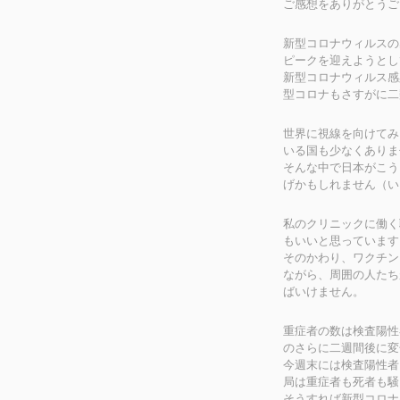
ご感想をありがとうご
新型コロナウィルスの
ピークを迎えようとし
新型コロナウィルス感
型コロナもさすがに二
世界に視線を向けてみ
いる国も少なくありま
そんな中で日本がこう
げかもしれません（い
私のクリニックに働く
もいいと思っています
そのかわり、ワクチン
ながら、周囲の人たち
ばいけません。
重症者の数は検査陽性
のさらに二週間後に変
今週末には検査陽性者
局は重症者も死者も騒
そうすれば新型コロナ