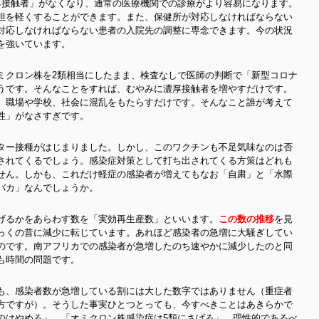
厚接触者」がなくなり、通常の医療機関での診療がより容易になります。
担を軽くすることができます。また、保健所が対応しなければならない
対応しなければならない患者の入院先の調整に専念できます。今の状況
を強いています。
ミクロン株を2類相当にしたまま、検査なしで医師の判断で「新型コロナ
うです。そんなことをすれば、むやみに濃厚接触者を増やすだけです。
、職場や学校、社会に混乱をもたらすだけです。そんなこと誰が考えて
性」がなさすぎです。
ター接種がはじまりました。しかし、このワクチンも不足気味なのは否
されてくるでしょう。感染症対策として打ち出されてくる方策はどれも
せん。しかも、これだけ軽症の感染者が増えてもなお「自粛」と「水際
バカ」なんでしょうか。
げるかをあらわす数を「実効再生産数」といいます。
この数の推移
を見
っくの昔に減少に転じています。あれほど感染者の急増に大騒ぎしてい
のです。南アフリカでの感染者が急増したのち速やかに減少したのと同
も時間の問題です。
も、感染者数が急増している割には大した数字ではありません（重症者
方ですが）。そうした事実ひとつとっても、今すべきことはあきらかで
のはやめろ」。「オミクロン株感染症は5類にさげろ」。理性的であるべ