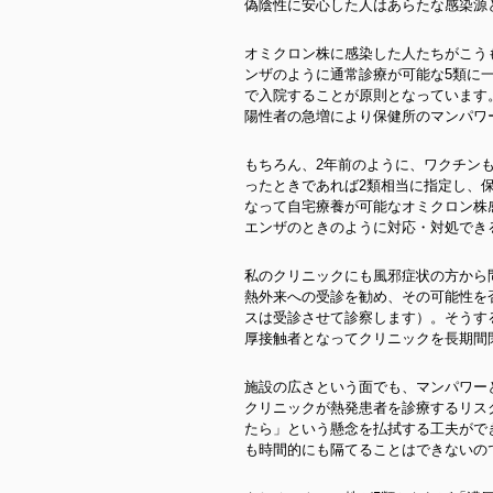
偽陰性に安心した人はあらたな感染源
オミクロン株に感染した人たちがこう
ンザのように通常診療が可能な5類に
で入院することが原則となっています
陽性者の急増により保健所のマンパワ
もちろん、2年前のように、ワクチン
ったときであれば2類相当に指定し、
なって自宅療養が可能なオミクロン株
エンザのときのように対応・対処でき
私のクリニックにも風邪症状の方から
熱外来への受診を勧め、その可能性を
スは受診させて診察します）。そうす
厚接触者となってクリニックを長期間
施設の広さという面でも、マンパワー
クリニックが熱発患者を診療するリス
たら」という懸念を払拭する工夫がで
も時間的にも隔てることはできないの