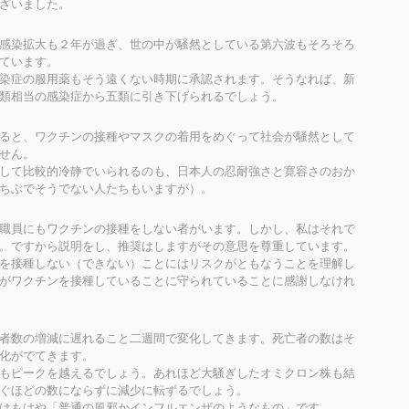
ざいました。
感染拡大も２年が過ぎ、世の中が騒然としている第六波もそろそろ
ています。
染症の服用薬もそう遠くない時期に承認されます。そうなれば、新
類相当の感染症から五類に引き下げられるでしょう。
ると、ワクチンの接種やマスクの着用をめぐって社会が騒然として
せん。
して比較的冷静でいられるのも、日本人の忍耐強さと寛容さのおか
ちぶでそうでない人たちもいますが）。
職員にもワクチンの接種をしない者がいます。しかし、私はそれで
。ですから説明をし、推奨はしますがその意思を尊重しています。
を接種しない（できない）ことにはリスクがともなうことを理解し
がワクチンを接種していることに守られていることに感謝しなけれ
者数の増減に遅れること二週間で変化してきます。死亡者の数はそ
化がでてきます。
もピークを越えるでしょう。あれほど大騒ぎしたオミクロン株も結
ぐほどの数にならずに減少に転ずるでしょう。
はもはや「普通の風邪かインフルエンザのようなもの」です。