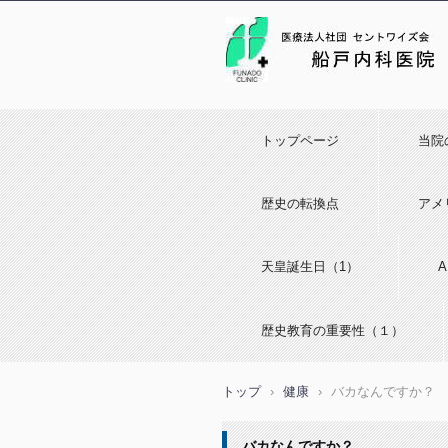
トップページ
当院
歴史の転換点
アメ
天皇誕生日（1）
歴史教育の重要性（１）
トップ
›
健康
›
バカなんですか？
バカなんですか？