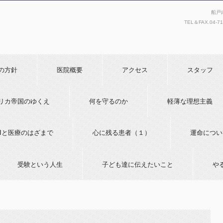
船戸
TEL＆FAX.
04-7
の方針
医院概要
アクセス
スタッフ
リカ帝国のゆくえ
何を守るのか
軽薄な理想主義
AIと医療のはざまで
心に残る患者（１）
運命につい
受験という人生
子ども達に伝えたいこと
や