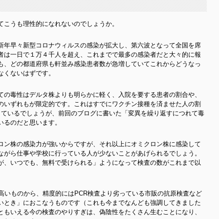
てこうも理性的になれないのでしょうか。
新年早々新型コロナウィルスの感染が拡大し、第六波となって全国を席
者は一日で１万４千人を超え、これまでで最多の感染者だと大々的に報
も、どの都道府県も軒並み感染患者数が急増していてこれからどうなっ
なくないはずです。
ての毒性はデルタ株よりも明らかに軽く、入院を要する患者の割合や、
のいずれもが限定的です。これはすでにワクチン接種を済ませた人の割
しているでしょうが、前回のブログに書いた「変異を繰り返すにつれて毒
いるのだと思います。
ロン株の感染力が強いからですが、それ以上にオミクロン株に感染して
ながら仕事や学校に行っている人が少ないことがあげられるでしょう。
が、いつでも、無料で受けられる」ようになって検査の数がこれまで以
。
高いものから、精度的にはPCR検査より劣っている市販の抗原検査など
いとき」におこなうものです（これも今までなんども強調してきました
ともいえる今の検査のやりすぎは、偽陰性をたくさん生むことになり、