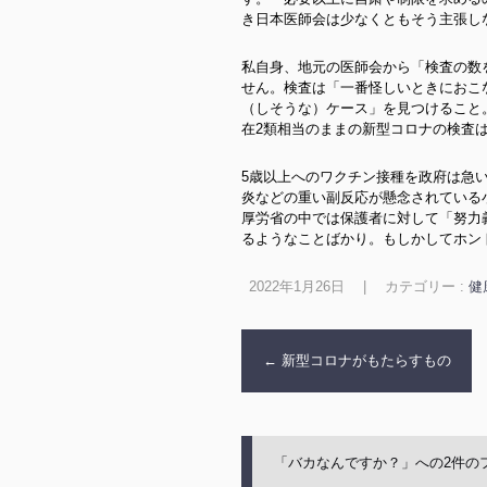
き日本医師会は少なくともそう主張し
私自身、地元の医師会から「検査の数
せん。検査は「一番怪しいときにおこ
（しそうな）ケース」を見つけること
在2類相当のままの新型コロナの検査
5歳以上へのワクチン接種を政府は急
炎などの重い副反応が懸念されている
厚労省の中では保護者に対して「努力
るようなことばかり。もしかしてホン
2022年1月26日
|
カテゴリー :
健
←
新型コロナがもたらすもの
「
バカなんですか？
」への2件の