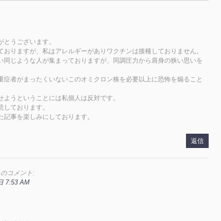
がとうございます。
ておりますが、私はアレルギーがありワクチンは接種しておりません。
い同じような人が集まっておりますが、同調圧力から肩身の狭い思いを
重症者がまったくいないこのオミクロン株を必要以上に恐怖を煽ること
せようということには私個人は反対です。
読しております。
た記事を楽しみにしております。
返信
のコメント:
 7:53 AM