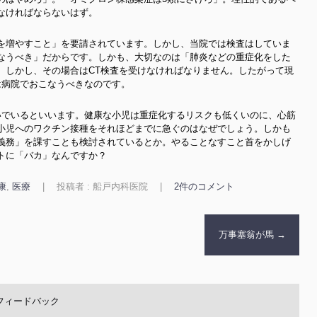
なければならないはず。
を増やすこと」を要請されています。しかし、当院では検査はしていま
なうべき」だからです。しかも、大切なのは「肺炎などの重症化をした
。しかし、その場合はCT検査を受けなければなりません。したがって現
は病院でおこなうべきなのです。
いでいるといいます。健康な小児は重症化するリスクも低くいのに、心筋
小児へのワクチン接種をそれほどまでに急ぐのはなぜでしょう。しかも
義務」を課すことも検討されているとか。やることなすこと首をかしげ
トに「バカ」なんですか？
康
,
医療
|
投稿者 : 船戸内科医院
|
2件のコメント
万事塞翁が馬
→
フィードバック