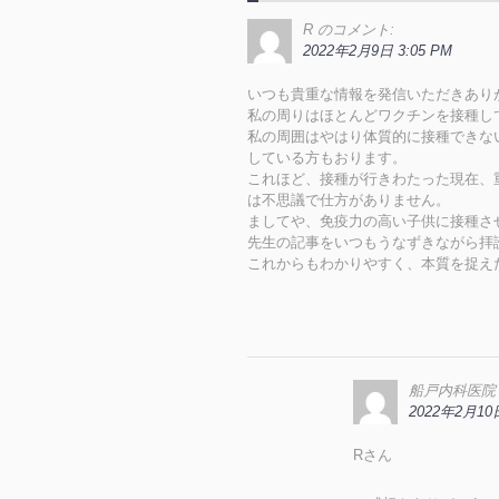
R
のコメント:
2022年2月9日 3:05 PM
いつも貴重な情報を発信いただきあり
私の周りはほとんどワクチンを接種し
私の周囲はやはり体質的に接種できな
している方もおります。
これほど、接種が行きわたった現在、
は不思議で仕方がありません。
ましてや、免疫力の高い子供に接種さ
先生の記事をいつもうなずきながら拝
これからもわかりやすく、本質を捉え
船戸内科医院
2022年2月10日
Rさん