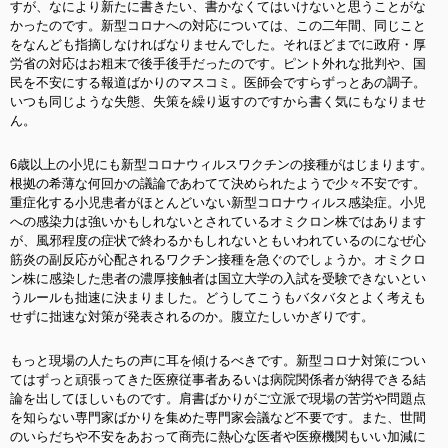
すが、なにより新たに書きたい、書かなくてはいけないと思うことがな
かったのです。新型コロナへの対応については、この二年間、同じこと
をなんども指摘しなければなりませんでした。それほどまでに政府・厚
労省の対応はお粗末で後手後手だったのです。ピント外れな批判や、国
民を不安にする報道ばかりのマスコミ。医師会ですらずっとあの調子。
いつも同じような失態、失策を繰り返すのですから書く気にもなりませ
ん。
6歳以上の小児にも新型コロナウィルスワクチンの接種がはじまります。
根拠の希薄な何回かの議論であわてて決められたようで少々不安です。
重症化する小児患者がほとんどい
ない新型コロナウィルス感染症。小児
への感染力は強いかもしれないとされているオミクロン株ではあります
が、風邪程度の症状で終わるかもしれないともいわれているのになぜ心
筋炎の副反応が心配されるワクチン接種を急ぐのでしょうか。オミクロ
ン株に感染した患者の濃厚接触者は国立大学の入試を受験できないとい
うルールも拙速に決まりました。どうしてこうもバタバタとよく考えも
せずに拙速な対策が発表されるのか。腹立たしいかぎりです。
もっと現場の人たちの声に耳を傾けるべきです。新型コロナ対策につい
てはずっと頑張ってきた医療従事者あるいは病院関係者が納得できる結
論を出してほしいものです。肩書ばかりがご立派で現場の苦労や問題点
を知らない専門家ばかりを集めた専門家会議など不要です。また、世間
のいらだちや不安をあおって商売に熱心な医者や医療機関もいい加減に