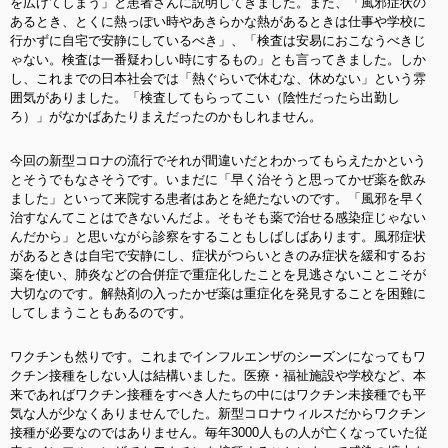
を広げてしまう」と患者さんに説明してきました。また、「風邪症状の
あるとき、とくに熱っぽい時やあきらかな熱があるときは仕事や学校に
行かずに自宅で安静にしているべき」、「検査は安易におこなうべきじ
ゃない。検査は一番疑わしい時にするもの」とも言ってきました。しか
し、これまでの日本社会では「熱ぐらいで休むな、休めない」という雰
囲気がありました。「検査してもらってこい（陰性だったら出勤し
ろ）」がなかばあたりまえだったのかもしれません。
今回の新型コロナの流行でそれが間違いだとわかってもらえたかという
とそうでもなさそうです。いまだに「早く治そうと思ってかぜ薬を飲み
ました」といって来院する患者はあとを絶たないのです。「風邪を早く
治すなんてことはできないんだよ。そもそも薬で治せる感染症じゃない
んだから」と思いながら診察をすることもしばしばあります。風邪症状
があるときは自宅で安静にし、症状がつらいときのみ症状を緩和するお
薬を使い、肺炎などの合併症で重症化したことを見逃さないことこそが
大切なのです。解熱剤の入ったかぜ薬は重症化を発見することを困難に
してしまうこともあるのです。
ワクチンも然りです。これまでインフルエンザのシーズンになってもワ
クチン接種をしない人は結構いました。医療・福祉施設や学校など、本
来であればワクチン接種をすべき人たちの中にはワクチン未接種でも平
気な人が少なくありませんでした。新型コロナウィルスだからワクチン
接種が必要なのではありません。毎年3000人もの人が亡くなっていた従