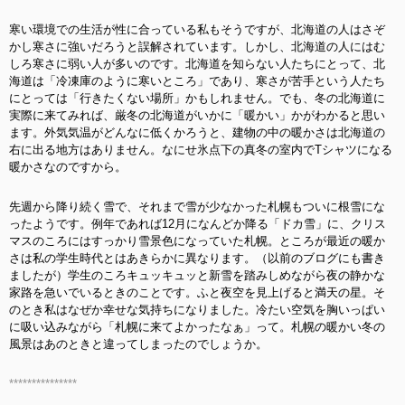
寒い環境での生活が性に合っている私もそうですが、北海道の人はさぞ
かし寒さに強いだろうと誤解されています。しかし、北海道の人にはむ
しろ寒さに弱い人が多いのです。北海道を知らない人たちにとって、北
海道は「冷凍庫のように寒いところ」であり、寒さが苦手という人たち
にとっては「行きたくない場所」かもしれません。でも、冬の北海道に
実際に来てみれば、厳冬の北海道がいかに「暖かい」かがわかると思い
ます。外気気温がどんなに低くかろうと、建物の中の暖かさは北海道の
右に出る地方はありません。なにせ氷点下の真冬の室内でTシャツになる
暖かさなのですから。
先週から降り続く雪で、それまで雪が少なかった札幌もついに根雪にな
ったようです。例年であれば12月になんどか降る「ドカ雪」に、クリス
マスのころにはすっかり雪景色になっていた札幌。ところが最近の暖か
さは私の学生時代とはあきらかに異なります。（以前のブログにも書き
ましたが）学生のころキュッキュッと新雪を踏みしめながら夜の静かな
家路を急いでいるときのことです。ふと夜空を見上げると満天の星。そ
のとき私はなぜか幸せな気持ちになりました。冷たい空気を胸いっぱい
に吸い込みながら「札幌に来てよかったなぁ」って。札幌の暖かい冬の
風景はあのときと違ってしまったのでしょうか。
***************