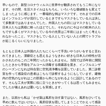
早いもので、新型コロナウィルスに世界中が翻弄されてもう二年になり
ます。その間、生活スタイルはもちろん、いろいろな価値観をも変えて
しまったように感じます。一番端的な例はマスクです。それまでの日本
はインフルエンザが流行しているときですらマスクをしている人は決し
て多数派ではありませんでした。外国人たちの目にはマスクをしている
日本人たちは異様に映ったほどでした。それなのに今はその欧米の人た
ちですら多くがマスクをしている今の光景は二年前にはまったく考えら
れなかったこと。マスクをしている人としていない人との間でトラブル
が起こるくらいになりました。
もともと日本人は外国の人たちにくらべて手洗いやうがいをすると言わ
れてきました。潔癖症とも思えるようなきれい好きな日本人の特性が活
かされたのもこの二年間だったかもしれません。当院では15年前に開院
したときから手指をアルコール消毒する噴霧器を置き、インフルエンザ
のシーズンになれば待合室に空気清浄機を設置していました。第二診察
室を作って感染症の患者はこちらで診察するようにもしています。建物
内の空気のながれはこの部屋から外にながれるように設計してあるので
す。そんな工夫が実際に役に立つときがやってくるは思ってもみません
でしたが備えあれば憂いなしを実感します。
また、以前から私は「かぜ薬は風邪を治す薬ではない。風邪をひいても
早めに飲んではいけない。風邪症状を隠してしまうことでかえって感染