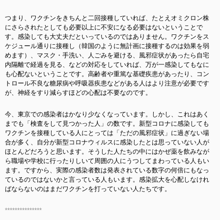
つまり、ワクチンをきちんと二回接種していれば、たとえオミクロン株
にさらされたとしても必要以上に不安になる必要はないということで
す。感染しても大丈夫だといっているのではありません。ワクチンをス
ケジュール通りに接種し（韓国のように無計画に接種するのは効果を弱
めます）、マスク・手洗い、人ごみを避ける、風邪症状があったら自宅
内隔離で経過を見る、などの対応をしていれば、万が一感染してもなに
も心配ないということです。高齢者や重篤な基礎疾患があったり、コン
トロール不良な糖尿病や呼吸器疾患などがある人はより注意が必要です
が、神経をすり減らすほどの心配は不要なのです。
今、東京での感染者はかなり少なくなっています。しかし、これはあく
までも「検査をして見つかった人」の数です。新型コロナに感染しても
ワクチンを接種している人にとっては「ただの風邪症状」に過ぎない場
合が多く、自分が新型コロナウィルスに感染したとは思っていない人が
ほとんどだろうと思います。そうした人たちの中にはかぜ薬を飲みなが
ら職場や学校に行ったりしいて周囲の人にうつしてまわっている人もい
ます。ですから、実際の感染者数は発表されている数字の何倍にもなっ
ているのではないかと言っている人もいます。感染拡大を心配しなけれ
ばならないのはまだワクチンを打っていない人たちです。
***************