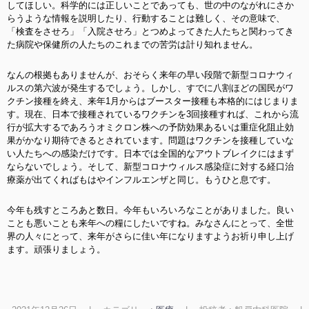
してほしい。科学的には正しいことであっても、世の中のながれにさか
らうような情報を説明したり、行動することは難しく、その意味で、
「検査をさせろ」「入院させろ」とつめよってきた人たちと関わってき
た病院や保健所の人たちのこれまでの苦労は計り知れません。
なんの根拠もありませんが、おそらく来年の早い段階で新型コロナウィ
ルスの第六波が発生するでしょう。しかし、すでに八割ほどの国民がワ
クチン接種を終え、来年1月からはブースター接種も本格的にはじまりま
す。現在、日本で接種されているワクチンを3回接種すれば、これから流
行が拡大するであろうオミクロン株への予防効果あるいは重症化阻止効
果がかなり期待できるとされています。問題はワクチンを接種していな
い人たちへの感染だけです。日本では全国的なアウトブレイクにはまず
ならないでしょう。そして、新型コロナウィルス感染症に対する経口治
療薬が出てくればもはやインフルエンザと同じ。もうひと息です。
今年も残すところあと数日。今年もいろいろなことがありました。良い
ことも悪いことも来年への糧にしたいですね。みなさんにとって、全世
界の人々にとって、来年がさらに佳い年になりますようお祈り申し上げ
ます。頑張りましょう。