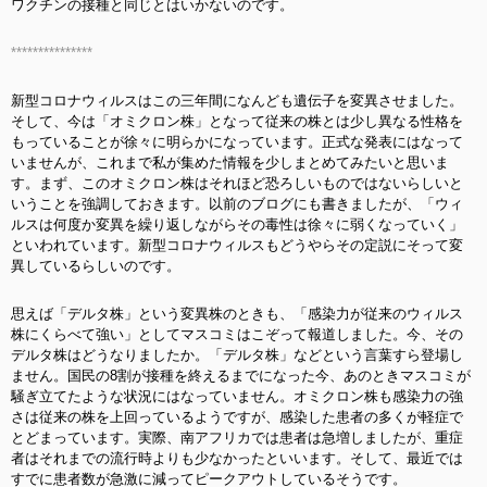
ワクチンの接種と同じとはいかないのです。
***************
新型コロナウィルスはこの三年間になんども遺伝子を変異させました。
そして、今は「オミクロン株」となって従来の株とは少し異なる性格を
もっていることが徐々に明らかになっています。正式な発表にはなって
いませんが、これまで私が集めた情報を少しまとめてみたいと思いま
す。まず、このオミクロン株はそれほど恐ろしいものではないらしいと
いうことを強調しておきます。以前のブログにも書きましたが、「ウィ
ルスは何度か変異を繰り返しながらその毒性は徐々に弱くなっていく」
といわれています。新型コロナウィルスもどうやらその定説にそって変
異しているらしいのです。
思えば「デルタ株」という変異株のときも、「感染力が従来のウィルス
株にくらべて強い」としてマスコミはこぞって報道しました。今、その
デルタ株はどうなりましたか。「デルタ株」などという言葉すら登場し
ません。国民の8割が接種を終えるまでになった今、あのときマスコミが
騒ぎ立てたような状況にはなっていません。オミクロン株も感染力の強
さは従来の株を上回っているようですが、感染した患者の多くが軽症で
とどまっています。実際、南アフリカでは患者は急増しましたが、重症
者はそれまでの流行時よりも少なかったといいます。そして、最近では
すでに患者数が急激に減ってピークアウトしているそうです。