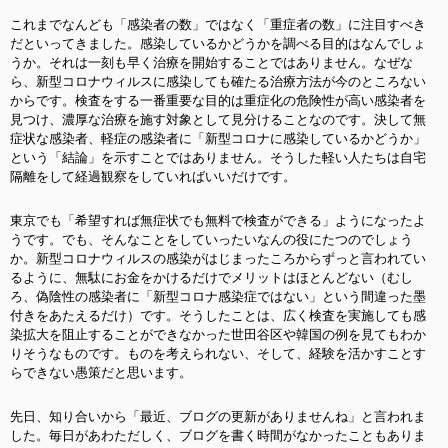
これまでなんども「感染者の数」ではなく「重症者の数」に注目すべき
だといってきました。感染しているかどうかを調べる目的はなんでしょ
うか。それは一刻も早く治療を開始することではありません。なぜな
ら、新型コロナウィルスに感染しても確たる治療方法が今のところない
からです。検査をする一番重要な目的は重症化の危険性が高い感染者を
見つけ、濃厚な治療を施す対象として見分けることなのです。決して無
症状な感染者、軽症の感染者に「新型コロナに感染しているかどうか」
という「結論」を示すことではありません。そうした軽い人たちは自宅
隔離をして経過観察をしていればいいだけです。
東京でも「希望すれば無症状でも無料で検査ができる」ようになったよ
うです。でも、そんなことをしていったいなんの役にたつのでしょう
か。新型コロナウィルスの感染がはじまったころからずっと言われてい
るように、無駄にお金をかけるだけでメリットはほとんどない（むし
ろ、偽陰性の感染者に「新型コロナ感染症ではない」という間違った墨
付きをあたえるだけ）です。そうしたことは、広く検査を実施しても感
染拡大を阻止することができなかった世田谷区や韓国の例を見てもわか
りそうなものです。ものを考えられない、そして、経験を活かすことす
らできない愚策だと思います。
先日、知り合いから「最近、ブログの更新がありませんね」と言われま
した。毎日があわただしく、ブログを書く時間がなかったこともありま