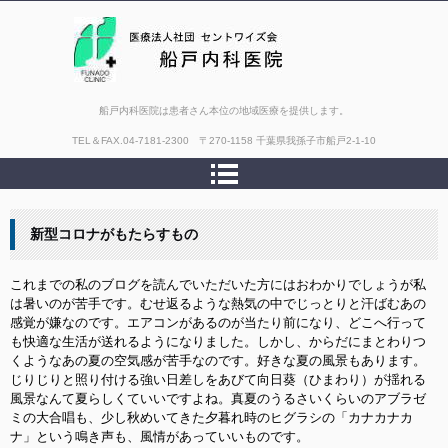
船戸内科医院は患者さん本位の地域医療を提供します。
TEL＆FAX.
04-7181-2300 〒270-1158 千葉県我孫子市船戸2-1-10
新型コロナがもたらすもの
これまでの私のブログを読んでいただいた方にはおわかりでしょうが私
は暑いのが苦手です。むせ返るような熱気の中でじっとりと汗ばむあの
感覚が嫌なのです。エアコンがあるのが当たり前になり、どこへ行って
も快適な生活が送れるようになりました。しかし、からだにまとわりつ
くようなあの夏の空気感が苦手なのです。好きな夏の風景もあります。
じりじりと照り付ける強い日差しをあびて向日葵（ひまわり）が揺れる
風景なんて夏らしくていいですよね。真夏のうるさいくらいのアブラゼ
ミの大合唱も、少し秋めいてきた夕暮れ時のヒグラシの「カナカナカ
ナ」という鳴き声も、風情があっていいものです。