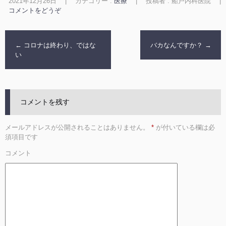
2021年12月26日
|
カテゴリー :
医療
|
投稿者 : 船戸内科医院
|
コメントをどうぞ
←
コロナは終わり、ではな
バカなんですか？
→
い
コメントを残す
メールアドレスが公開されることはありません。
*
が付いている欄は必
須項目です
コメント