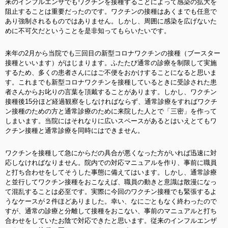
来のインフルエンザでもワクチンを接種することによって感染の拡大を
阻止することは重要だったのです。ワクチンの接種はあくまでも任意で
あり強制されるものではありません。しかし、周囲に感染を広げないた
めに不可欠だということを是非知ってもらいたいです。
来年の2月から当院でも三回目の新型コロナワクチンの接種（ブースター
接種といいます）がはじまります。ふたたび通常の診療を制限して実施
するため、多くの患者さんにはご不便をおかけすることになると思いま
す。これまでも新型コロナワクチンを接種しているときに受診された患
者さんからお叱りの言葉を頂戴することがあります。しかし、ワクチン
接種後15分ほど経過観察をしなければならず、通常診療をすればワクチ
ン接種のための方と通常診療のために来院した人とで「三密」を作って
しまいます。当院にはそれなりに広いスペースがあるとはいえとてもワ
クチン接種と通常診療を同時にはできません。
ワクチンを接種して急にからだの具合が悪くなった方がいれば迅速に対
応しなければなりません。院内での対応マニュアルを作り、事前に職員
と打ち合わせをしてそうした事態に備えてはいます。しかし、通常診療
と並行してワクチン接種をおこなえば、職員の動きと意識は散漫になっ
て混乱することは必至です。実際に今回のワクチン接種でも緊張するよ
うなケースが２件ほどありました。幸い、なにごともなく終わったので
すが、通常の診療と分離して接種をおこない、事前のマニュアルと打ち
合わせをしていたお陰で対応できたと思います。従来のインフルエンザ