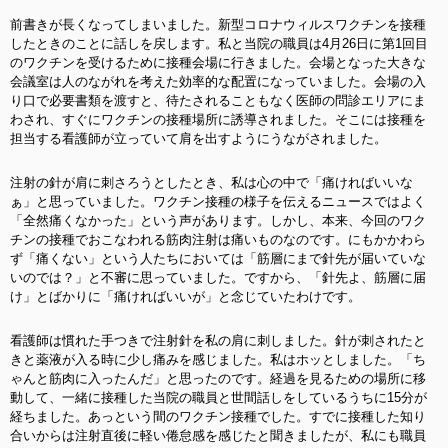
前書きが長くなってしまいました。新型コロナウィルスワクチンを接種
したときのことに話しを戻します。私と当院の職員は4月26日に第1回目
のワクチンを受けるために接種会場に行きました。会場となった大きな
会議室は人のながれを考えた効率的な配置になっていました。会場の入
り口で必要書類を渡すと、待たされることもなく医師の問診エリアにま
わされ、すぐにワクチンの接種場所に誘導されました。そこには接種を
担当する看護師が立っていて肩を出すようにうながされました。
注射の針が肩に刺さろうとしたとき、私は心の中で「痛ければいいな
ぁ」と思っていました。ワクチン接種の様子を伝えるニュースではよく
「全然痛くなかった」という声があります。しかし、本来、今回のワク
チンの接種でおこなわれる筋肉注射は痛いものなのです。にもかかわら
ず「痛くない」という人たちにおいては「筋層にまで針先が届いていな
いのでは？」と不審に思っていました。ですから、「針先よ、筋層に届
け」とばかりに「痛ければいいが」と念じていたわけです。
看護師は慣れた手つきで注射針を私の肩に刺しました。針が刺されたと
きと薬液が入る時に少し痛みを感じました。私はホッとしました。「ち
ゃんと筋肉に入ったんだ」と思ったのです。経過を見るための場所に移
動して、一緒に接種した当院の職員と世間話しをしているうちに15分が
経ちました。あっという間のワクチン接種でした。すでに接種した知り
合いからは注射直後に軽い倦怠感を感じたと聞きましたが、私にも職員