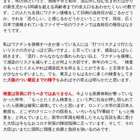
ます。80万回というと、我孫子市と柏市、流山市に住む生まれたばかり
の新生児から100歳を超える高齢者までの全人口をあわせたくらいの数で
す。この人たち全員にワクチン接種をして15例の血栓症が起こるかどう
か。それを「恐ろしい」と感じるかどうかということです。現在、広く
日本で接種されているファイザー社のワクチンでは血栓症の報告はなさ
そうです。
私はワクチンを接種すべきか迷っている人には「打つリスクより打たな
いリスクの方がよっぽど高いですよ」と言っています。感染はしばらく
続きます。「流行」からなかなか逃れられない以上、ワクチンを接種し
て感染のリスクを減らすことが何より大切です。昨年の今ごろ、「検査
をもっとたくさんやれば感染拡大を抑えることができる」と主張する人
が少なからずいました。でも、東京よりもはるかに多くの検査をしてき
た
大阪のつい最近までの様子
をみればその答えは明らかだと思います。
検査は安易に行うべきではありません
。今よりも医療体制が整っていな
かった昨年、「もっとたくさん検査を」という声に社会が押し切られて
いたら医療は確実に崩壊していたと思います。ロンドン大学の某日本人
教授も、どこぞのクリニックの院長も、いろいろなTV番組で「もっと検
査を」と叫んでいました。医学の常識を軽視したそんな言説を真に受け
た大臣は今もなおコロナ対策の陣頭指揮に立っています。そして、その
大臣はいまだに国民に我慢と自粛と負担を強いるのみです。