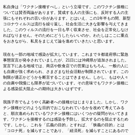
私自身は「ワクチン接種すべし」という立場です。このワクチン接種に
ついては賛否両論があります。賛成する人の主張にも、反対する人の主
張にもそれぞれの言い分があります。とはいえ、この1年半もの間、新型
コロナウィルスは流行を繰り返し、社会生活に大きな影響を与えてきま
した。このウィルスの流行を一日も早く収束させ、社会を正常化しなけ
ればなりません。そのためにどうしたらいいのか。わたしはここに重点
をおきながら、私見をまじえて論を進めていきたいと思います。
現在も一部の地域で感染が拡大しています。これまで９都道府県に緊急
事態宣言が発令されていましたが、21日には沖縄県が追加されました。
宣言下にある地域では、商店や飲食店での営業はもちろん、一般の人に
も自粛が強く求められ、さまざまな社会活動が制限されています。この
制限が適正かどうかを断言することはできません。しかし、もはや人々
の自粛や我慢にも限界が近づいています。その意味でもワクチン接種に
よる感染拡大阻止への期待は大きいはずです。
我孫子市でもようやく高齢者への接種がはじまりました。しかし、ワク
チン接種がどのような目的でおこなわれているかを改めて考えてみる
と、順次進められているワクチン接種にはいくつかの疑問がわいてきま
す。ワクチンを接種するのは感染を予防し、拡大するのを阻止するため
です。しかし、これを「広義の目的」とすれば、「狭義の目的」とは
「コロナ死」を減らすことであり、「経済死」を減らすことにあるので