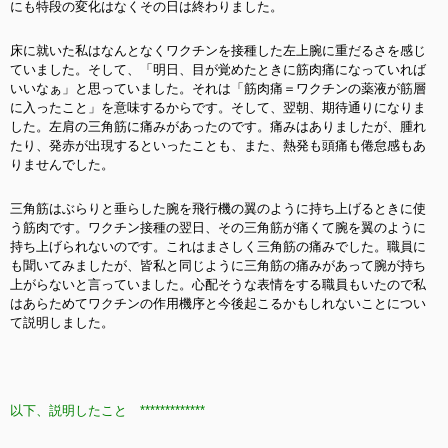
にも特段の変化はなくその日は終わりました。
床に就いた私はなんとなくワクチンを接種した左上腕に重だるさを感じ
ていました。そして、「明日、目が覚めたときに筋肉痛になっていれば
いいなぁ」と思っていました。それは「筋肉痛＝ワクチンの薬液が筋層
に入ったこと」を意味するからです。そして、翌朝、期待通りになりま
した。左肩の三角筋に痛みがあったのです。痛みはありましたが、腫れ
たり、発赤が出現するといったことも、また、熱発も頭痛も倦怠感もあ
りませんでした。
三角筋はぶらりと垂らした腕を飛行機の翼のように持ち上げるときに使
う筋肉です。ワクチン接種の翌日、その三角筋が痛くて腕を翼のように
持ち上げられないのです。これはまさしく三角筋の痛みでした。職員に
も聞いてみましたが、皆私と同じように三角筋の痛みがあって腕が持ち
上がらないと言っていました。心配そうな表情をする職員もいたので私
はあらためてワクチンの作用機序と今後起こるかもしれないことについ
て説明しました。
以下、説明したこと *************