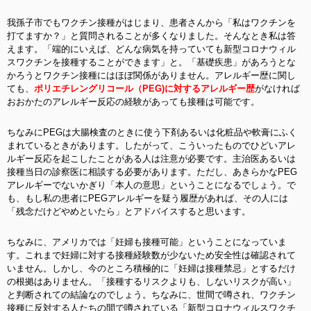
我孫子市でもワクチン接種がはじまり、患者さんから「私はワクチンを
打てますか？」と質問されることが多くなりました。そんなとき私は答
えます。「端的にいえば、どんな病気を持っていても新型コロナウィル
スワクチンを接種することができます」と。「基礎疾患」があろうとな
かろうとワクチン接種にはほぼ関係がありません。アレルギー歴に関し
ても、
ポリエチレングリコール（PEG)に対するアレルギー歴
がなければ
おおかたのアレルギー反応の経験があっても接種は可能です。
ちなみにPEGは大腸検査のときに使う下剤あるいは化粧品や軟膏にふく
まれているときがあります。したがって、こういったものでひどいアレ
ルギー反応を起こしたことがある人は注意が必要です。主治医あるいは
接種当日の診察医に相談する必要があります。ただし、あきらかなPEG
アレルギーでないかぎり「本人の意思」ということになるでしょう。で
も、もし私の患者にPEGアレルギーを疑う履歴があれば、その人には
「残念だけどやめといたら」とアドバイスすると思います。
ちなみに、アメリカでは「妊婦も接種可能」ということになっていま
す。これまで妊婦に対する接種経験数が少ないため安全性は確認されて
いません。しかし、今のところ積極的に「妊婦は接種禁忌」とするだけ
の根拠はありません。「接種するリスクよりも、しないリスクが高い」
と判断されての結論なのでしょう。ちなみに、世間で噂され、ワクチン
接種に反対する人たちの間で噂されている「新型コロナウィルスワクチ