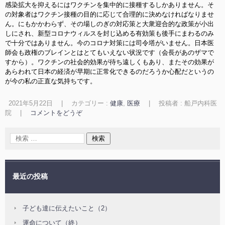
感染拡大を抑えるにはワクチンを集中的に接種するしかありません。そ
の対象者はワクチン接種の目的に応じて合理的に決めなければなりませ
ん。にもかかわらず、その場しのぎの対応策と大衆迎合的な政策が小出
しにされ、新型コロナウィルスを封じ込める有効策も後手にまわるのみ
で十分ではありません。今のコロナ対策には司令塔がいません。日本医
師会も政権のブレインとはとてもいえない状況です（会長があのザマで
すから）。ワクチンの社会的効果が待ち遠しくもあり、またその効果が
あらわれて日本の経済が早期に正常化できるのだろうか心配だというの
が今の私の正直な気持ちです。
2021年5月22日
|
カテゴリー :
健康
,
医療
|
投稿者 : 船戸内科医
院
|
コメントをどうぞ
最近の投稿
子ども達に伝えたいこと（2）
運命について（終）