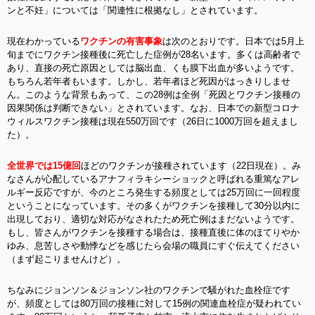
ンと不妊」については「関連性に根拠なし」とされています。
現在わかっている
ワクチンの有害事象
は次のとおりです。日本では5月上
旬までにワクチン接種後に死亡した症例が28名います。多くは高齢者で
あり、直接の死亡原因としては脳出血、くも膜下出血が多いようです。
もちろん若年者もいます。しかし、若年者ほど死因がはっきりしませ
ん。このような背景もあって、この28例は全例「死因とワクチン接種の
因果関係は判断できない」とされています。なお、日本での新型コロナ
ウィルスワクチン接種は現在550万回です（26日に1000万回を超えまし
た）。
全世界では15億回
ほどのワクチンが接種されています（22日現在）。み
なさんが心配しているアナフィラキシーショックと呼ばれる重篤なアレ
ルギー反応ですが、今のところ発生する頻度としては25万回に一回程度
ということになっています。その多くがワクチンを接種して30分以内に
出現しており、適切な対応がなされたため死亡例はまだないようです。
もし、皆さんがワクチンを接種する場合は、接種直後に体のほてりやか
ゆみ、息苦しさや動悸などを感じたら会場の職員にすぐ伝えてください
（まず起こりませんけど）。
ちなみにジョンソン＆ジョンソン社のワクチンで騒がれた血栓症です
が、頻度としては80万回の接種に対して15例の関連血栓症が疑われてい