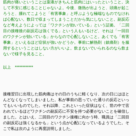
筋肉が痛いということは薬液がきちんと筋肉にはいったということ。決
して不安に感じることじゃないよ。今後、微熱が出ようと、頭痛が起こ
ろうと、腫れてこようと「有害事象」と呼ぶような極端なものでなけれ
ば心配ない。数日で収まってしまうことだから気にしないこと。副反応
など考えようによっては「ワクチンが効いている」という証拠。「二回
目の接種後の副反応は強くでる」という人もいるけど、それは「一回目
のワクチンが効いている」からなので心配しないこと。あくでも「有害
事象」といえるほど症状が強いかどうか。事前に解熱剤（鎮痛剤）を服
用するということはしない方がいいよ。飲まないでいられるのなら飲ま
ないで様子を見ること。
以上 ************
接種翌日に出現した筋肉痛はその日のうちに軽くなり、次の日にはほと
んどなくなってしまいました。私が事前の思っていた通りの反応といっ
てもいいものでした。それ以降、これといった症状はなく、世の中で言
われているほどワクチンの副反応に不安を持つ必要がないことを確信し
ました。とはいえ、二回目のワクチン接種に向かう時、職員は「二回目
の副反応は強くなるかも」という点が心配になっているようでした。そ
こで私は次のように再度説明しました。