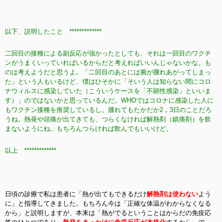
以下、説明したこと *************
二回目の接種による副反応が強かったとしても、それは一回目のワクチ
ンがうまくいっていればいるからだと考えればいいんじゃないかな。も
のは考えようだと思うよ。「二回目のあとには腕が腫れあがってしまっ
た」という人もいるけど、僕はひそかに「そいう人は知らない間にコロ
ナウィルスに感染していた（こういうケースを「不顕性感染」といいま
す）」のではないかと思っているんだ。WHOではコロナに感染した人に
もワクチン接種を推奨しているし。腫れてもたかだか2，3日のことだろ
うね。熱発や頭痛が出てきても、つらくなければ解熱剤（鎮痛剤）を飲
まないようにね。もちろんつらければ飲んでもいいけど。
以上 *************
日頃の診療で私は患者に「熱が出てもできるだけ
解熱剤は使わない
よう
に」と指導してきまし
た。もちろん今は「正確な体温がわからなくなる
から」と説明しますが、本来は「熱がでるということはからだの免疫応