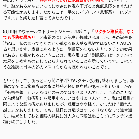
答のひとつであり、
熱発をきっかけに免疫反応が本格化
するから」で
す。熱があるからといってむやみに体温を下げると免疫反応をさまたげ
る可能性があります。だからこそ「早めにパブロン（風邪薬）、はダメ
ですよ」と繰り返し言ってきたのです。
5月18日のウォールストリートジャーナル紙には「
ワクチン副反応、なく
ても予防効果あり
」と表題のついた記事が掲載されました。その記事を
読めば、私の言ってきたことが単なる個人的な見解ではないことがわか
ると思います。表題にあるように「副反応の少ない人もワクチンの効果
はある」と書かれるということは、裏を返せば「副反応」はワクチンの
効果をしめすものとしてとらえられていることを示しています。このよ
うな論調は日本のどのマスコミからも聴かれないことです。
というわけで、あっという間に第2回のワクチン接種は終わりました。職
員のなかには接種当日の夜に熱発と軽い倦怠感があった者もいましたが
「有害事象」といえるほどのものではありませんでした。当然のことな
がら解熱剤（鎮痛剤）を服用することはありませんでした。私は1回目と
同じような筋肉痛がありましたが、程度はやや軽く、少しだけ「腫れた
感じ」がありました。でも、翌日には症状はすっかりなくなって通常通
り。結果として私と当院の職員には大きな問題は起こらずにワクチン接
種は終了しました。