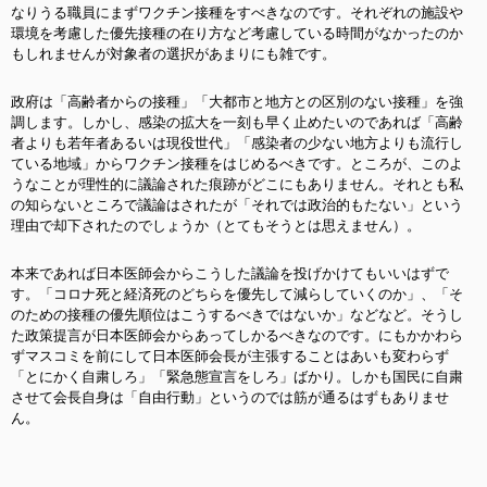
なりうる職員にまずワクチン接種をすべきなのです。それぞれの施設や
環境を考慮した優先接種の在り方など考慮している時間がなかったのか
もしれませんが対象者の選択があまりにも雑です。
政府は「高齢者からの接種」「大都市と地方との区別のない接種」を強
調します。しかし、感染の拡大を一刻も早く止めたいのであれば「高齢
者よりも若年者あるいは現役世代」「感染者の少ない地方よりも流行し
ている地域」からワクチン接種をはじめるべきです。ところが、このよ
うなことが理性的に議論された痕跡がどこにもありません。それとも私
の知らないところで議論はされたが「それでは政治的もたない」という
理由で却下されたのでしょうか（とてもそうとは思えません）。
本来であれば日本医師会からこうした議論を投げかけてもいいはずで
す。「コロナ死と経済死のどちらを優先して減らしていくのか」、「そ
のための接種の優先順位はこうするべきではないか」などなど。そうし
た政策提言が日本医師会からあってしかるべきなのです。にもかかわら
ずマスコミを前にして日本医師会長が主張することはあいも変わらず
「とにかく自粛しろ」「緊急態宣言をしろ」ばかり。しかも国民に自粛
させて会長自身は「自由行動」というのでは筋が通るはずもありませ
ん。