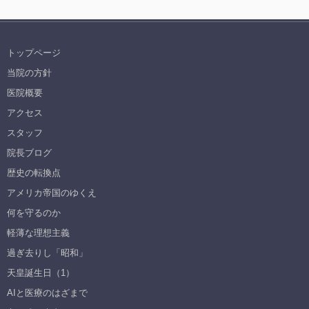
トップページ
当院の方針
医院概要
アクセス
スタッフ
院長ブログ
歴史の転換点
アメリカ帝国のゆくえ
何を守るのか
軽薄な理想主義
過ぎ去りし「昭和」
天皇誕生日（1）
AIと医療のはざまで