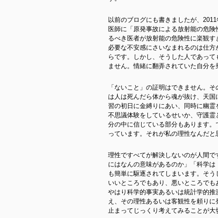
以前のブログにも書きましたが、201
医師に「原発事故による放射能の危険
るべき医者が放射能の危険性に楽観す
必要な不安感にさいなまれるのは仕方
らです。しかし、そうした人であって
ません。情緒に翻弄されていた自分を
「ないこと」の証明はできません。そ
は人は死んだら体から魂が抜け、天国
習の初日に金縛りにあい、同時に幽霊
不思議体験をしているせいか、守護霊
分の中に信じている部分もあります。
っています。それが私の理性なんだと
理性ですべてが解決しないのが人間で
にはなんの意味があるのか」「科学は
も簡単に駆逐されてしまいます。そう
いいところでもあり、悪いところでも
やはり科学的事実あるいは統計学的推
え、その理性あるいは客観性を頼りに
止まってじっくり考えてみることが大