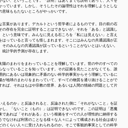
かない、ということです。「説明」はあくまでも説明であって、人々を
かっています。しかし、そうしたその論理性はそれを理解しようとしな
の意味ももたないところがやっかいです。
な言葉があります。デカルトという哲学者によるものです。目の前の石
その存在を完全に証明することはできないが、それを「ある」と認識し
、という意味です。みんなに見える石ころを「私には見えない」と言え
をはっていると言っても怪しまれます。そこにはみんなの共通認識が正
、そのみんなの共通認識が誤っているということがないとはいえない。
、統計学的予測が存在します。
太陽のまわりをまわっていることを理解しています。世の中のすべての
らなっていることを知っています。その証拠を見たことがなくても、誰
理的にあるいは現象的に矛盾のない科学的事実からそう理解しているに
陽が地球のまわりをまわっていて、すべての物質を通り抜けることがで
すれば、それはもはや宗教の世界、あるいは人間の情緒の問題として片
いえるのか」と反論されると、反論された側に「それがないこと」を証
かし、「ないこと（もの）」は証明できないのです。この証明は「悪魔
来であれば「それがある」という根拠をすべての人が理性的に納得する
うでなければ利害のことなる様々な人々によって構成される社会は成り
どのくらい人々に受け入れられるのか。そこで客観的事実としての科学