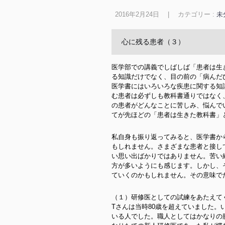
2016年2月24日
|
カテゴリー :
未
心に残る患者（３）
医学部での講義でしばしば「患者は生
る知識だけでなく、目の前の「病んだ
医学書にはいろいろな疾患に関する知
む患者は必ずしも教科書通りではなく
の患者がどんなことに苦しみ、悩んで
てが先ほどの「患者は生きた教科書」
私自身も振り返ってみると、医学書か
もしれません。さまざまな患者と接し
い思い出ばかりではありません。苦い
方が多いようにも感じます。しかし、
ていくのかもしれません。その意味で
（１）研修医としての試練をあたえて
Tさんは当時80歳を超えていました
いる人でした。職人としてはかなりの