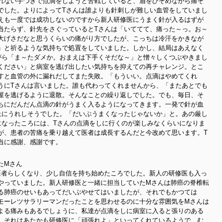
れない手つきで点滴をしようと苦戦していると、眉をひそめながら痛そ
でした。よりによってTさんは誰よりも針刺しが難しい血管をしていまし
えも一度では成功しないのですから新人研修医にうまく針が入るはずが
当たらず、針先をさぐっているとTさんは「いててて、痛った～っ。お～
大げさだなと思うくらいの痛がり方でしたが、こっちは冷汗をかきなが
」と祈るような気持ちで処置をしていました。しかし、結局はあえなく
がら「ま～たダメか。おまえは下手くそだな～」と憎々しくつぶやきまし
ください」と病室を逃げ出したい気持ちを抑えての再チャレンジ。とこ
すと血管の外に漏れだしてまた失敗。「もういい。点滴はやめてくれ
うにTさんは言いました。誰も代わってくれませんから、「またあとでも
屋を逃げるように退散。そんなことの繰り返しでした。でも、毎日、そ
ちにだんだん点滴の針がうまく入るようになってきます。一発で針が血
上にうれしそうでした。「だいぶうまくなったじゃないか」と。あの厳し
になったころには、Tさんの点滴をしに行くのが楽しみなくらいになりま
が、患者の苦痛を乗り越えて医者は成長するんだと今改めて思います。T
当に感謝、感謝です。
たMさん
医者らしくなり、少し自信を持ち始めたころでした。新人の研修医も入っ
やっていました。新人研修医と一緒に担当していたMさんは肺癌の脊椎転
る肺癌のせいもあってだいぶやせてはいましたが、それでもかつては
モーレツサラリーマンだったことを思わせるのに十分な雰囲気をMさんは
よる痛みもあるでしょうに、私達が点滴をしに病室に入ると張りのある
。それはあたかも研修医に「頑張れよ」といってくれているようで、む