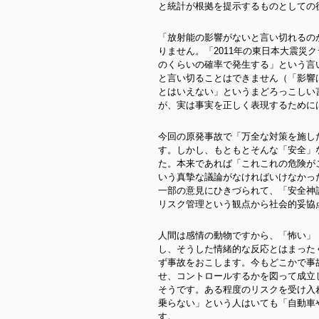
と統計が根拠を提示するものとしての
「放射能の影響がないと言い切れるの
りません。「2011年の東日本大震災
のくらいの確率で発生する」という言
と言い切ることはできません（「影響
とはいえない」というまどろっこしい
が、実は事実を正しく表現するために
今回の原発事故で「万全な対策を施し
す。しかし、もともとそんな「安全」
た。本来であれば「これこれの危険が
いう真摯な議論がなければいけなかっ
一部の意見にひきづられて、「安全神
リスク管理という観点から社会的妥協
人間は感情の動物ですから、「怖い」
し、そうした情緒的な反応とはまった
ず事故をおこします。今もどこかで事
せ、コントロールするかを図って成立
そうです。ある程度のリスクを受け入
乗らない」という人はいても「自動車
す。