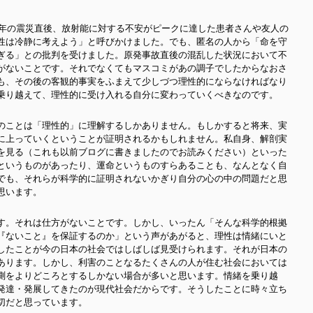
1年の震災直後、放射能に対する不安がピークに達した患者さんや友人の
性は冷静に考えよう」と呼びかけました。でも、匿名の人から「命を守
ぎる」との批判を受けました。原発事故直後の混乱した状況において不
がないことです。それでなくてもマスコミがあの調子でしたからなおさ
も、その後の客観的事実をふまえて少しづつ理性的にならなければなり
乗り越えて、理性的に受け入れる自分に変わっていくべきなのです。
のことは「理性的」に理解するしかありません。もしかすると将来、実
に上っていくということが証明されるかもしれません。私自身、解剖実
を見る（これも以前ブログに書きましたのでお読みください）といった
というものがあったり、運命というものすらあることも、なんとなく自
でも、それらが科学的に証明されないかぎり自分の心の中の問題だと思
思います。
す。それは仕方がないことです。しかし、いったん「そんな科学的根拠
『ないこと』を保証するのか」という声があがると、理性は情緒にいと
したことが今の日本の社会ではしばしば見受けられます。それが日本の
あります。しかし、利害のことなるたくさんの人が住む社会においては
測をよりどころとするしかない場合が多いと思います。情緒を乗り越
発達・発展してきたのが現代社会だからです。そうしたことに時々立ち
切だと思っています。