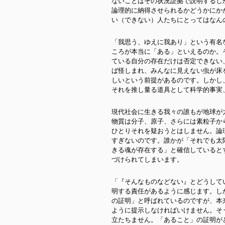
ないことはその状況証拠で説明するし
論理的に納得させられるかどうかにか
い（できない）人たちにとってはなん
「我思う、ゆえに我あり」という有名
ころが本当に「ある」といえるのか。
ている自分の存在だけは否定できない
ば怪しまれ、みんなに見えない虫が床
しいという前提があるのです。しかし
それを推し量る道具として科学的事実
現代社会に生きる我々の誰もが地球が
物質は分子、原子、さらには素粒子か
ひとりそれを疑おうとはしません。論
すぎないのです。誰かが「それでも太
きる魂が存在する」と確信していると
づけられてしまいます。
「『そんなものなどない』とどうして
明する責任があるように感じます。し
の証明」と呼ばれているのですが、本
ように提示しなければいけません。そ
立たちません。「あること」の証明が