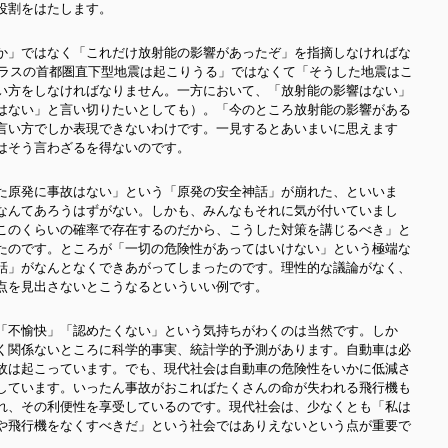
役割をはたします。
か」ではなく「これだけ放射能の影響があったぞ」を指摘しなければな
クラスの首都圏直下型地震は起こりうる」ではなくて「そうした地震はこ
い方をしなければなりません。一方において、「放射能の影響はない」
はない」と言い切りたいとしても）。「今のところ放射能の影響がある
言い方でしか表現できないわけです。一見するとあいまいに思えます
はそう言わざるを得ないのです。
た原発に事故はない」という「原発の安全神話」が崩れた、といいま
なんてあろうはずがない。しかも、みんなもそれに気が付いていまし
このくらいの確率で存在するのだから、こうした対策を講じるべき」と
たのです。ところが「一切の危険性があってはいけない」という極端な
話」がなんとなくできあがってしまったのです。理性的な議論がなく、
点を見出さないとこうなるといういい例です。
「不愉快」「認めたくない」という気持ちがわくのは当然です。しか
く関係ないところに科学的事実、統計学的予測があります。自動車は必
故は起こっています。でも、現代社会は自動車の危険性をいかに低減さ
しています。いったん事故がおこればたくさんの命が失われる飛行機も
れ、その利便性を享受しているのです。現代社会は、少なくとも「私は
や飛行機をなくすべきだ」という社会ではありえないという点が重要で