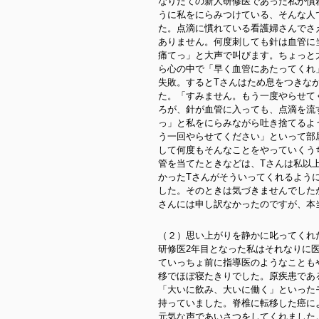
なりたての新人研修医であった私が慣
うに私をにらみつけている、そんな人
た。点滴に慣れている看護婦さんでさ
ありません。何度刺しても針は血管に
痛てっ」と大声で叫びます。ちょっと
ら心の中で「早く血管にあたってくれ
失敗。するとTさんはため息をつきな
た。「すみません。もう一度やらせて
ろが、針が血管に入っても、点滴を流
っ」と私をにらみながら吐き捨てるよ
う一回やらせてください」といって部
して何度もそんなことをやっていくう
管を当てたときなどは、Tさんは私以
かったTさんがそういってくれるよう
した。そのときは気づきませんでした
さんには申し訳なかったのですが、本
（２）思い上がりを静かに叱ってくれ
研修医2年目となった私はそれなりに
ていっちょ前に指導医のようなことも
移でほぼ寝たきりでした。原疾患であ
「大いに飲み、大いに働く」といった
持っていました。脊椎に転移した癌に
元気な声であいさつをしてくれました