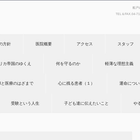
船戸
TEL＆FAX.
04-7
の方針
医院概要
アクセス
スタッフ
リカ帝国のゆくえ
何を守るのか
軽薄な理想主義
AIと医療のはざまで
心に残る患者（１）
運命につい
受験という人生
子ども達に伝えたいこと
や