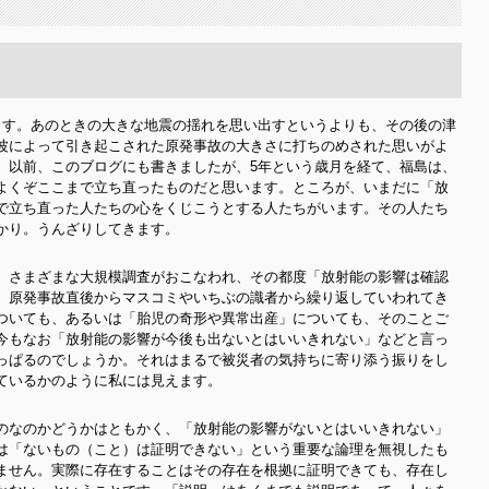
ます。あのときの大きな地震の揺れを思い出すというよりも、その後の津
波によって引き起こされた原発事故の大きさに打ちのめされた思いがよ
、以前、このブログにも書きましたが、5年という歳月を経て、福島は、
よくぞここまで立ち直ったものだと思います。ところが、いまだに「放
で立ち直った人たちの心をくじこうとする人たちがいます。その人たち
かり。うんざりしてきます。
、さまざまな大規模調査がおこなわれ、その都度「放射能の影響は確認
。原発事故直後からマスコミやいちぶの識者から繰り返していわれてき
ついても、あるいは「胎児の奇形や異常出産」についても、そのことご
今もなお「放射能の影響が今後も出ないとはいいきれない」などと言っ
っぱるのでしょうか。それはまるで被災者の気持ちに寄り添う振りをし
ているかのように私には見えます。
のなのかどうかはともかく、「放射能の影響がないとはいいきれない」
は「ないもの（こと）は証明できない」という重要な論理を無視したも
ません。実際に存在することはその存在を根拠に証明できても、存在し