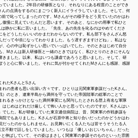
っていました。2年目の研修医となり、それなりにある程度のことができ
さんの点滴をするのにまごつく新人にイライラしていました。そして、何
の前で叱ってしまったのです。Mさんがその様子をどう見ていたのかはわ
し傲慢に見えていたんだと思います。そのあと、なにかの用事で私ひと
んは静かに私に言いました。「先生、あの先生を叱るのはやめてくださ
にをどうしたらいいのかまだわからないのです。私も部下をさんざん怒
んだって今頃になってわかりました。もう遅すぎますけどね」。私はな
が、心の中は恥ずかしい思いでいっぱいでした。そのときはじめて自分
も、Mさんは新人研修医と一緒のときではなく、私ひとりのときにそんな
響きました。以来、私はいつも謙虚であろうと思いました。そして、研
ぼうと心に誓いました。それに気が付かせてくれたMさんにも感謝、感謝
くれたKさんとSさん
まれの患者も思い出深い方々です。ひとりは元関東軍参謀だったKさん。
戦）のとき、遼東半島から満州を守っていた帝国陸軍の総軍のことで
まれるきっかけとなった満州事変にも関与したとされる歴上有名な軍隊
、はじめはどれだけ厳しくて怖い人かと思っていたのですが、Kさんはい
」でした。私が研修していた東京逓信病院は、昔、関東軍の作戦参謀を
病院でもありました。Kさんが石原中将と知り合いだったのかどうかはわ
院だったのかもしれません。お見舞いにくる人たちは皆そうそうたる人
直立不動で話しをしていました。いつもは「優しいおじいちゃん」だった
ッと伸ばしていて、その姿はまさしく関東軍の参謀そのものといった雰囲