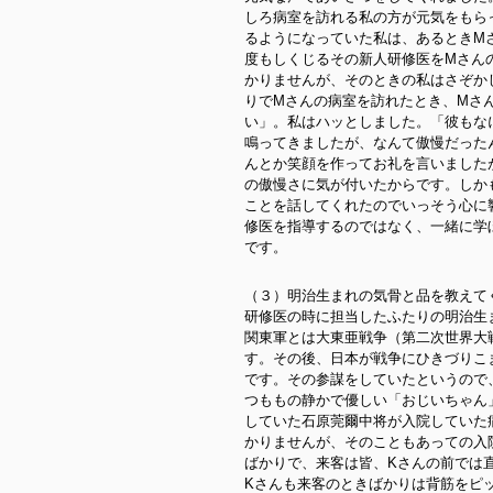
しろ病室を訪れる私の方が元気をもら
るようになっていた私は、あるときM
度もしくじるその新人研修医をMさん
かりませんが、そのときの私はさぞか
りでMさんの病室を訪れたとき、Mさ
い」。私はハッとしました。「彼もな
鳴ってきましたが、なんて傲慢だった
んとか笑顔を作ってお礼を言いました
の傲慢さに気が付いたからです。しか
ことを話してくれたのでいっそう心に
修医を指導するのではなく、一緒に学
です。
（３）明治生まれの気骨と品を教えて
研修医の時に担当したふたりの明治生
関東軍とは大東亜戦争（第二次世界大
す。その後、日本が戦争にひきづりこ
です。その参謀をしていたというので
つももの静かで優しい「おじいちゃん
していた石原莞爾中将が入院していた
かりませんが、そのこともあっての入
ばかりで、来客は皆、Kさんの前では
Kさんも来客のときばかりは背筋をピ