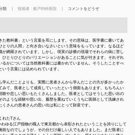
分類
|
投稿者 : 船戸内科医院
|
コメントをどうぞ
きた教科書」という言葉を耳にします。その意味は、医学書に書いてあ
ひとりの人間」と向き合いなさいという意味をもっています。なるほど
識が網羅されています。しかし、現実の診療の現場でそれらの病に苦し
、ひとりひとりのバリエーションがあることに気が付きます。それぞれ
いるかについては当然教科書には書かれていません。そうしたことすべ
という言葉には込められています。
ら学んだことよりも、実際に患者さんから学んだことの方が多かったか
てみて、医者として成長していったという側面もあります。もちろんい
経験や悲しい思いもたくさんしました。医者としてはそうした思い出の
そのような経験や思い出、履歴を重ねていくうちに医師として洗練され
たくさんの患者さんの思い出は私にとって財産です。
くれたTさん
。いわゆる江戸指物の職人で東京都から表彰されたということを誇りにして
腕前なのでしょうが、その分だけ厳しい人でもありました。まだ医者に