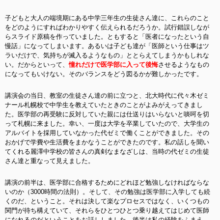
子どもと大人の端境期にある中学三年生の生徒さん達に、これらのこと
をどのようにすればわかりやすく伝えられるだろうか。試行錯誤しなが
らスライド原稿を作っていました。ともすると「医者になったという自
慢話」になってしまいます。あるいは子ども達が「医師という仕事はツ
ラいだけで、気持ちが滅入るようなもの」ととらえてしまうかもしれな
い。だからといって、
憧れだけで医学部に入って後悔
させるようなもの
になってもいけない。そのバランスをどう図るかが難しかったです。
講演会の当日、教室の生徒さん達の前に立つと、北大時代に代々木ゼミ
ナール札幌校で中学生を教えていたときのことがよみがえってきまし
た。医学部の再受験に反対していた親には仕送りはいらないと啖呵を切
って札幌に来ました。幸い、一度は大学を卒業していたので、大学生の
アルバイトを採用していなかった代ゼミで働くことができました。その
おかげで学費や生活費をまかなうことができたのです。私の話しを聞い
てくれる麗澤中学校の皆さんの真剣なまなざしは、当時の代ゼミの生徒
さん達と重なって見えました。
講演の前半は、医学部に合格するためにどれほど勉強しなければならな
いのか（3000時間の法則）。そして、その勉強は医学部に入学しても続
くのだ、ということ。それは決して楽なプロセスではなく、いくつもの
関門が待ち構えていて、それらをひとつひとつ乗り越えてはじめて医師
になれるのだということをお話ししました。後半は私の経験をふまえ、