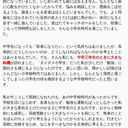
的になっていました。いじめられても親には言えません。なんとなく親
に心配をかけたくなかったからです。悩みを相談したり、愚痴をこぼせ
るような、親友といえる友達はほとんどいませんでした。でも、よく同
級生に泣かされていた近所の友人とだけは妙に馬が合い、休日になると
必ず一緒に遊んでいました。道ばたでキャッチボールをしたり、部屋に
こもって何時間も話しをしたり。そんな小学生時代を過ごしていまし
た。
中学生になっても「医者になりたい」という気持ちはありましたが、具
体的にどうしたらいいのか、どうしなければならないのかを考えたこと
はありませんでした。でも、そんな私にも、
中学三年生のときに大きな
転機
が訪れました。「ダメダメ小学生」だった私が少しだけ「勉強」に
面白さを感じるようになったのです。楽しい思い出、懐かしい記憶がほ
とんどない小学校時代ではありました。しかし、なんとなく漠然と過ご
してしまった小学生の頃を挽回するような中学校時代だったと思いま
す。
私が今こうして医師になれたのも、あの中学校時代があったからです。
学校生活になじめず、友達もおらず、勉強も運動もぱっとしなかった私
が大きな変化をとげたのがまさに中学生のときなのです。おそらく精神
的にも成長し、高校受験という大きなイベントを前にして、将来のこと
をほんのちょっぴり考えるようになったからかもしれません。行きたい
高校に合格するため、なにをすべきなのかを主体的に考えることができ