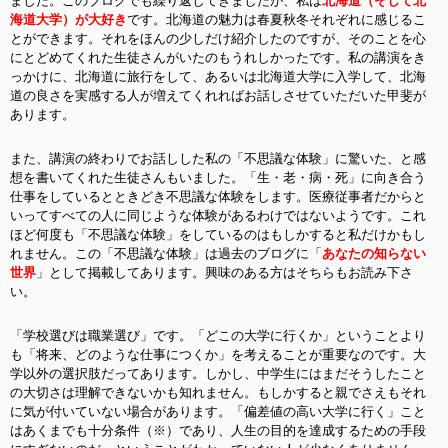
ました。このブログでも繰り返してきましたが、私は
北海道（そして北
海道大学）が大好き
です。北海道の魅力は春夏秋冬それぞれに感じるこ
とができます。それをほんの少しだけ紹介したのですが、そのことを心
にとどめてくれた生徒さんがいたのもうれしかったです。私の講演をき
っかけに、北海道に旅行をして、あるいは北海道大学に入学して、北海
道の良さを実感する人が増えてくれればお話しさせていただいた甲斐が
あります。
また、講演の終わりでお話しした私の「不思議な体験」に驚いた、と感
想を書いてくれた生徒さんもいました。「生・老・病・死」に向き合う
仕事をしているとときどき不思議な体験をします。医療従事者だからと
いってすべての人に同じような体験があるわけではないようです。これ
ほど何度も「不思議な体験」をしているのはもしかすると私だけかもし
れません。この「不思議な体験」は過去のブログに「
あなたの知らない
世界
」として掲載してあります。興味のある方はそちらもお読み下さ
い。
「学校選びは職業選び」です。「どこの大学に行くか」ということより
も「将来、どのような仕事につくか」を考えることが重要なのです。大
学以外の選択肢だってあります。しかし、中学生にはまだそうしたこと
の大切さは理解できないかも知れません。もしかすると親でさえもそれ
に気が付いていない場合があります。「偏差値の高い大学に行く」こと
はあくまでも十分条件（※）であり、人生の目的を達成するための手段