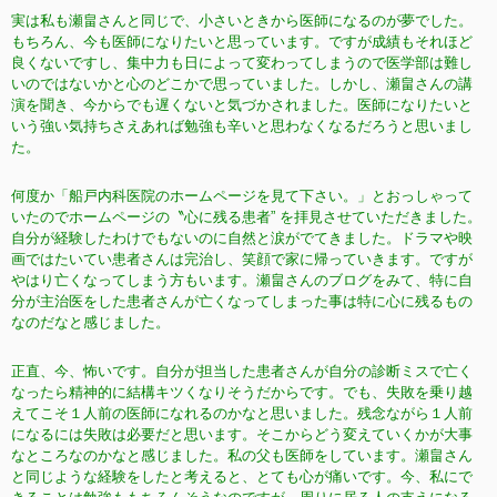
実は私も瀬畠さんと同じで、小さいときから医師になるのが夢でした。
もちろん、今も医師になりたいと思っています。ですが成績もそれほど
良くないですし、集中力も日によって変わってしまうので医学部は難し
いのではないかと心のどこかで思っていました。しかし、瀬畠さんの講
演を聞き、今からでも遅くないと気づかされました。医師になりたいと
いう強い気持ちさえあれば勉強も辛いと思わなくなるだろうと思いまし
た。
何度か「船戸内科医院のホームページを見て下さい。」とおっしゃって
いたのでホームページの〝心に残る患者” を拝見させていただきました。
自分が経験したわけでもないのに自然と涙がでてきました。ドラマや映
画ではたいてい患者さんは完治し、笑顔で家に帰っていきます。ですが
やはり亡くなってしまう方もいます。瀬畠さんのブログをみて、特に自
分が主治医をした患者さんが亡くなってしまった事は特に心に残るもの
なのだなと感じました。
正直、今、怖いです。自分が担当した患者さんが自分の診断ミスで亡く
なったら精神的に結構キツくなりそうだからです。でも、失敗を乗り越
えてこそ１人前の医師になれるのかなと思いました。残念ながら１人前
になるには失敗は必要だと思います。そこからどう変えていくかが大事
なところなのかなと感じました。私の父も医師をしています。瀬畠さん
と同じような経験をしたと考えると、とても心が痛いです。今、私にで