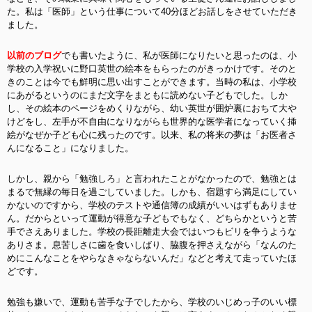
た。私は「医師」という仕事について40分ほどお話しをさせていただき
ました。
以前のブログ
でも書いたように、私が医師になりたいと思ったのは、小
学校の入学祝いに野口英世の絵本をもらったのがきっかけです。そのと
きのことは今でも鮮明に思い出すことができます。当時の私は、小学校
にあがるというのにまだ文字をまともに読めない子どもでした。しか
し、その絵本のページをめくりながら、幼い英世が囲炉裏におちて大や
けどをし、左手が不自由になりながらも世界的な医学者になっていく挿
絵がなぜか子ども心に残ったのです。以来、私の将来の夢は「お医者さ
んになること」になりました。
しかし、親から「勉強しろ」と言われたことがなかったので、勉強とは
まるで無縁の毎日を過ごしていました。しかも、宿題すら満足にしてい
かないのですから、学校のテストや通信簿の成績がいいはずもありませ
ん。だからといって運動が得意な子どもでもなく、どちらかというと苦
手でさえありました。学校の長距離走大会ではいつもビリを争うような
ありさま。息苦しさに歯を食いしばり、脇腹を押さえながら「なんのた
めにこんなことをやらなきゃならないんだ」などと考えて走っていたほ
どです。
勉強も嫌いで、運動も苦手な子でしたから、学校のいじめっ子のいい標