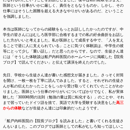
医師という仕事がいかに厳しく、責任をともなうものか。しかし、その
仕事にはそうした困難を超える大きなやりがいがあるのだ、ということ
を強調しました。
本当は医師になってからの経験をもっとお話ししたかったのですが、中
学生の皆さんにはむしろ医学部に合格するまでの私の紆余曲折をお話し
した方がいいと考えました。私が医師として成長する中で、「人を支え
ることで逆に人に支えられている」ことに気づく体験談は、中学生の彼
等にとって少し「重い話し」だと思ったからです。なので、生徒さん達
には「そうした体験談は船戸内科医院のホームページに掲載した【院長
ブログ】で読んでください」と伝えて講演を終えたのでした。
先日、学校から生徒さん達が書いた感想文が届きました。さっそく封筒
を開け、一枚一枚を丁寧に読んでみました。すると、それぞれの生徒さ
んが私の伝えたかったことをしっかり受け取ってくれていたことがわか
りました。医師という仕事のやりがいについてばかりでなく、私が実体
験した「3000時間の法則（勉強の量は質に転化する）」のことや、それ
まで習っていたドイツ語を捨て、英語で大学を受験する決意をした
高三
からの体験
などが生徒さん達には印象的だったようです。
「船戸内科医院の【院長ブログ】を読みました」と書いてくれる生徒さ
んもいました。このブログでは医師としての私がむしろ知ってほしいこ