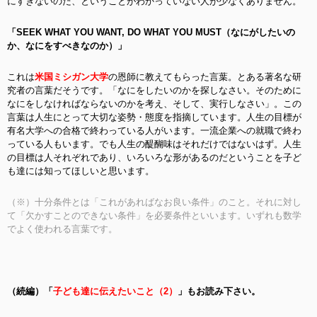
にすぎないのだ、ということがわかっていない人が少なくありません。
「SEEK WHAT YOU WANT, DO WHAT YOU MUST（なにがしたいの
か、なにをすべきなのか）」
これは
米国ミシガン大学
の恩師に教えてもらった言葉。とある著名な研
究者の言葉だそうです。「なにをしたいのかを探しなさい。そのために
なにをしなければならないのかを考え、そして、実行しなさい」。この
言葉は人生にとって大切な姿勢・態度を指摘しています。人生の目標が
有名大学への合格で終わっている人がいます。一流企業への就職で終わ
っている人もいます。でも人生の醍醐味はそれだけではないはず。人生
の目標は人それぞれであり、いろいろな形があるのだということを子ど
も達には知ってほしいと思います。
（※）十分条件とは「これがあればなお良い条件」のこと。それに対し
て「欠かすことのできない条件」を必要条件といいます。いずれも数学
でよく使われる言葉です。
（続編）「
子ども達に伝えたいこと（2）
」もお読み下さい。