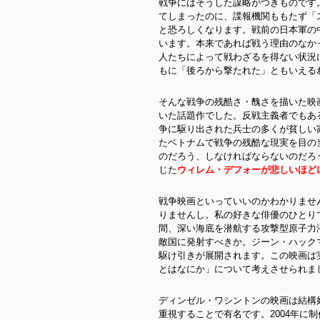
戦争にはそうした謀略がつきものです
てしまったのに、諜報機関ももたず「
と恐ろしくなります。戦前の日本軍の
います。本来であれば戦う理由のなか
人たちによって戦わざるを得ない状況
もに「後ろから撃たれた」ともいえる
そんな戦争の残酷さ・醜さを描いた映
いた話題作でした。反戦主義者でもあ
争に駆り出された兵士の多くが貧しい
たベトナムで戦争の残酷な現実を目の
のだろう、しなければならないのだろ
じた
ウィレム・デフォーが悲しいほど
戦争映画といっていいのかわかりませ
りませんし。私の好きな俳優のひとり
間、深い海底を潜航する攻撃型原子力
敵国に発射すべきか。ジーン・ハック
駆け引きが展開されます。この映画は
とはなにか」について考えさせられま
ディンゼル・ワシントンの映画は結構
重視することで有名です。2004年に