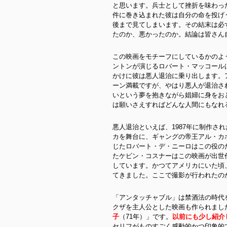
と思います。兵士として挫折を味わっ
件に巻き込まれた彼は自分の命を投げ
後まで見てしまいます。その結末は必
たのか、悪かったのか。結論は皆さん
この映画をモチーフにしているかのよ
ントンが演じるロバート・マッコール
かけに彼は悪人退治に乗り出します。
ーン満載ですが、やはり悪人が退治さ
いという夢を抱きながら娼婦に身をおとした少女に、
は願いさえすればどんな人間にもなれ
悪人退治といえば、1987年に制作され
カを舞台に、ギャングの帝王アル・カ
じたロバート・デ・ニーロはこの役の
たケビン・コスナーはこの映画が出世
しています。かつてアメリカにいた頃
てきました。ここで撮影が行われたの
「アンタッチャブル」は禁酒法の時代
クザを主人公とした映画も作られまし
子
（71年）」です。
以前にも少し紹介
セリフがものすごく感動的かつ印象的