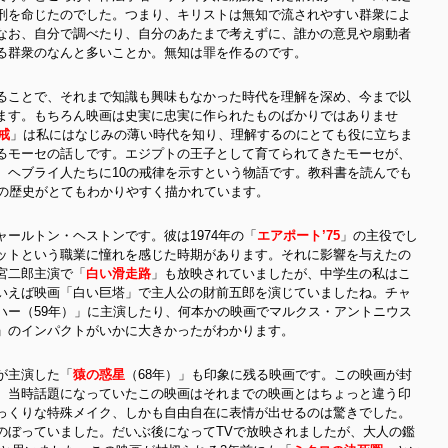
刑を命じたのでした。つまり、キリストは無知で流されやすい群衆によ
なお、自分で調べたり、自分のあたまで考えずに、誰かの意見や扇動者
る群衆のなんと多いことか。無知は罪を作るのです。
ることで、それまで知識も興味もなかった時代を理解を深め、今まで以
ます。もちろん映画は史実に忠実に作られたものばかりではありませ
戒
」は私にはなじみの薄い時代を知り、理解するのにとても役に立ちま
るモーセの話しです。エジプトの王子として育てられてきたモーセが、
、ヘブライ人たちに10の戒律を示すという物語です。教科書を読んでも
りの歴史がとてもわかりやすく描かれています。
ールトン・ヘストンです。彼は1974年の「
エアポート’75
」の主役でし
ットという職業に憧れを感じた時期があります。それに影響を与えたの
宮二郎主演で「
白い滑走路
」も放映されていましたが、中学生の私はこ
いえば映画「白い巨塔」で主人公の財前五郎を演じていましたね。チャ
ハー（59年）」に主演したり、何本かの映画でマルクス・アントニウス
」のインパクトがいかに大きかったがわかります。
が主演した「
猿の惑星
（68年）」も印象に残る映画です。この映画が封
、当時話題になっていたこの映画はそれまでの映画とはちょっと違う印
っくりな特殊メイク、しかも自由自在に表情が出せるのは驚きでした。
のぼっていました。だいぶ後になってTVで放映されましたが、大人の鑑