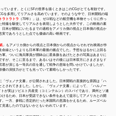
っています。とくにSFの世界を描くときはこのCGがとても有効です。
CGを多用してリアルさを高めています。そのような中で、日米開戦の端
トラトラトラ
（70年）」は、ゼロ戦などの航空機を本物そっくりに作っ
た特撮を駆使してリアルさを表現しようとした大作です。この映画の素
、日米が開戦にいたるまでの過程をアメリカ側の視点と日本側の視点か
忠実であろうとした点でも価値の高い映画です。
紙
」もアメリカ側からの視点と日本側からの視点からそれぞれ映画が作
生命線というよりも日本軍の最後の拠点でした。予想をはるかに上回る
カ軍。ついに海兵隊員が摺鉢山に星条旗をあげたときの写真はあまりに
ですが、そこに至るまで、あるいはその後には日米双方にさまざまなド
宮君が演じる一等兵の目を通して戦争の意味を問いかけていましたが、
俳優の演技力がとても光っていて素晴らしかったです。
に「ヴェノナ文書」が公開されました。日米開戦の直接的な原因は「ハ
ととされてきました。しかし、「ヴェノナ文書」によって、「ハルノー
イトが実はソビエト共産党（コミンテルン）のスパイであり、満州とソ連
つけるため、日本が受諾できない条件をあえて提示してアメリカとの開
す。一方、参戦に否定的だった米国民の意識をかえるため、ルーズベル
て見逃したのではないかともいわれています。