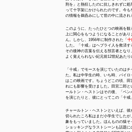
刑を」と熱狂したのに抗しきれずに処
って十字架にかけられたのです。今も
の情報を鵜呑みにして世の中に流され
このように、たったひとつの映画を観
上に関心をもつようになることがあり
ん。しかし、1956年に制作された「
十
した。「十戒」はヘブライ人を救済す
その後神の言葉を伝える預言者となり
よく覚えられない紀元前12世紀あた
「十戒」でモースを演じていたのはチャ
た。私は中学生の時、いち時、パイロ
はこの映画です。ちょうどこの頃、田
れにも影響を受けました。田宮二郎と
ールトン・ヘストンはその後、「ベン
を演じたりと、彼にとってこの「十戒
チャールトン・ヘストンといえば、彼
切られたころ私はまだ小学生でしたが
象をもっていました。ほんものの猿そ
ショッキングなラストシーンも話題に