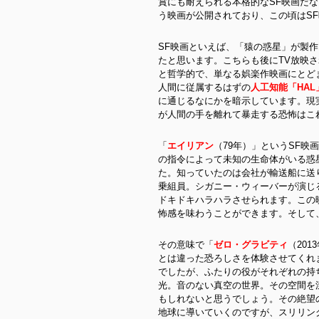
賞にも耐えられる本格的なSF映画だ
う映画が公開されており、この頃はS
SF映画といえば、「猿の惑星」が製作
たと思います。こちらも後にTV放映
と哲学的で、単なる娯楽作映画にとど
人間に従属するはずの
人工知能「HAL
に通じるなにかを暗示しています。現実
が人間の手を離れて暴走する恐怖はこ
「
エイリアン
（79年）」というSF
の指令によって未知の生命体がいる惑
た。知っていたのは会社が輸送船に送
乗組員。シガニー・ウィーバーが演じ
ドキドキハラハラさせられます。この
怖感を味わうことができます。そして
その意味で「
ゼロ・グラビティ
（20
とは違った恐ろしさを体験させてくれ
でしたが、ふたりの役がそれぞれの持
光。音のない真空の世界。その空間を
もしれないと思うでしょう。その絶望
地球に導いていくのですが、スリリン