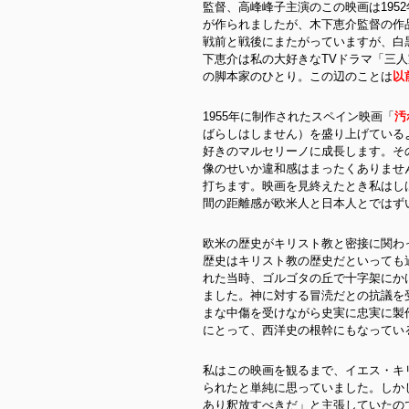
監督、高峰峰子主演のこの映画は195
が作られましたが、木下恵介監督の作
戦前と戦後にまたがっていますが、白
下恵介は私の大好きなTVドラマ「三
の脚本家のひとり。この辺のことは
以
1955年に制作されたスペイン映画「
汚
ばらしはしません）を盛り上げている
好きのマルセリーノに成長します。そ
像のせいか違和感はまったくありませ
打ちます。映画を見終えたとき私はし
間の距離感が欧米人と日本人とではず
欧米の歴史がキリスト教と密接に関わ
歴史はキリスト教の歴史だといっても過
れた当時、ゴルゴタの丘で十字架にか
ました。神に対する冒涜だとの抗議を
まな中傷を受けながら史実に忠実に製
にとって、西洋史の根幹にもなってい
私はこの映画を観るまで、イエス・キ
られたと単純に思っていました。しか
あり釈放すべきだ」と主張していたの