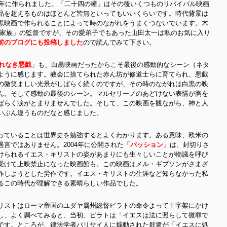
2年に作られました。「二十四の瞳」はその後いくつものリバイバル映画
品を超えるものはほとんど皆無といってもいいくらいです。時代背景は
黒映画で作られることによって時のながれをうまくつないでいます。木
人家族」の監督ですが、その愛弟子でもあった山田太一は私のお気に入り
前のブログにも投稿しました
ので読んでみて下さい。
れなき悪戯
」も、白黒映画だったからこそ最後の感動的なシーン（ネタ
ように感じます。教会に捨てられた赤ん坊が修道士らに育てられ、悪戯
の微笑ましい光景がしばらく続くのですが、その時のながれは白黒の映
ん。そして感動の最後のシーン。マルセリーノのあどけない表情が胸を
ばらく涙がとまりませんでした。そして、この映画を観ながら、神と人
いぶん違うものだなと感じました。
っていることは世界史を勉強するとよくわかります。ある意味、欧米の
言ではありません。2004年に公開された「
パッション
」は、封切りさ
けられるイエス・キリストの姿があまりにも生々しいことが物議を呼び
受けて上映禁止になった映画館も。この映画はメル・ギブソンがさまざ
作しようとした労作です。イエス・キリストの生涯など知らなかった私
るこの時代が理解できる素晴らしい作品でした。
リストはローマ帝国のユダヤ属州総督ピラトの命令よって十字架にかけ
し、よく調べてみると、当初、ピラトは「イエスは法に照らして微罪で
です。ところが、律法学者パリサイ人に煽動された群衆が「イエスに処