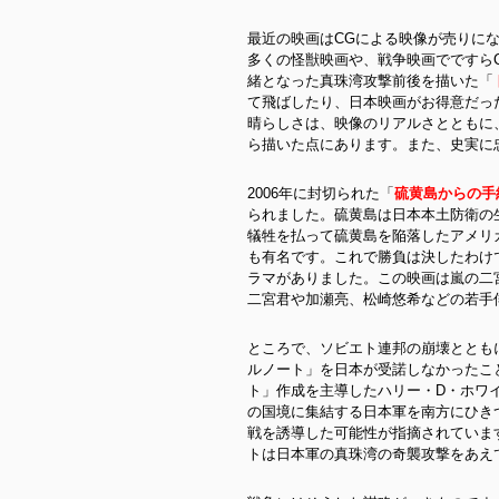
最近の映画はCGによる
映像が売りにな
多くの怪獣映画や、戦争映画でですら
緒となった真珠湾攻撃前後を描いた「
て飛ばしたり、日本映画がお得意だっ
晴らしさは、映像のリアルさとともに
ら描いた点にあります。また、史実に
2006年に封切られた「
硫黄島からの手
られました。硫黄島は日本本土防衛の
犠牲を払って硫黄島を陥落したアメリ
も有名です。これで勝負は決したわけ
ラマがありました。この映画は嵐の二
二宮君や加瀬亮、松崎悠希などの若手
ところで、ソビエト連邦の崩壊ととも
ルノート」を日本が受諾しなかったこ
ト」作成を主導したハリー・D・ホワ
の国境に集結する日本軍を南方にひき
戦を誘導した可能性が指摘されていま
トは日本軍の真珠湾の奇襲攻撃をあえ