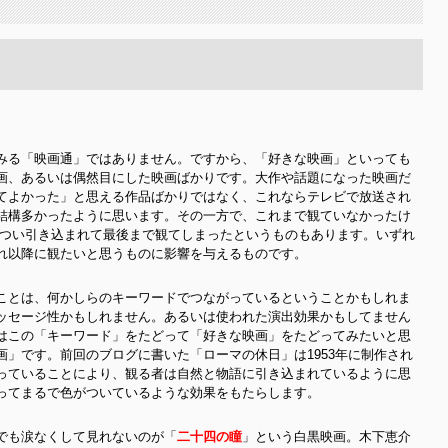
みる「映画通」ではありません。ですから、「好きな映画」といっても
画、あるいは偶然目にした映画ばかりです。大作や話題になった映画だ
てよかった」と思える作品ばかりではなく、これならテレビで放送され
結構多かったように思います。その一方で、これまで観ていなかったけ
いつい引き込まれて最後まで観てしまったというものもあります。いずれ
れ以降に観たいと思うものに影響を与えるものです。
ことは、何かしらのキーワードでつながっているということかもしれま
ッセージ性かもしれません。あるいは使われた演出効果かもしてません
はこの「キーワード」をたどって「好きな映画」をたどってみたいと思
」です。前回のブログに書いた「ローマの休日」は1953年に制作され
っていることにより、観る者は自然と物語に引き込まれているように思
ってまるで色がついているような効果をもたらします。
でも涙なくして見れないのが「
二十四の瞳
」という白黒映画。木下恵介