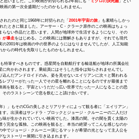
なと思いました。この映画が封切られる2年前にも「
ミクロの決死圏
」とい
F映画の第一次全盛期だったのかもしれません。
されたのと同じ1968年に封切られた「
2001年宇宙の旅
」も素晴らしかっ
されたときに観ました。アーサー・C・クラーク原作のこの映画はちょっ
まらない作品だと思います。人間が地球外で生活するようになり、その
」が暴走
をはじめる。この映画には難解さもありますが、それでも現代
の2001年は映画の中の世界のようにはなりませんでしたが、人工知能
れからの時代を先取りしたものかもしれません。
映画も特筆すべきものです。惑星間を自動航行する輸送船が地球の所属会社
星に向かわされます。乗組員にはそうした指令は知らされませんでし
り込んだアンドロイドのみ。姿を見せないエイリアンに次々と襲われる
るレプリーがたった一人でその星を離れることになるのですが最後まで
映画を観ると、宇宙というだだっ広い世界でたった一人になることの恐
、そのラストシーンで息を飲むこと請け合いです。
13年）」もそのCGの美しさとリアリティによって観る者に「エイリアン」
ます。出演者はサンドラ・ブロックとジョージ・クルーニーの二人だけ
ち味が生かされていていい映画でした。漆黒の闇。その闇を貫く太陽の
漂う完全な孤独。この映画を観ると、本当の絶望ってこんな感じなのか
の中でジョージ・クルーニー演じるマットが希望の光となって主人公を
グなストーリー展開に引き込まれます。