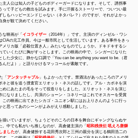
た主人公は知人の子どものボディーガードになります。そして、誘拐事
うって子どもの救出を試みます。手に汗握るストーリーで、ついつい最
ずしもハッピーエンドじゃない（ネタバレ？）のですが、それがよかっ
自身が観て決めてください。
うな映画が「
イコライザー
（2014年）」です。主演のディンゼル・ワシ
はCIAの元工作員。今は一般市民として生活しています。ある事件をきっ
アメリカ版「必殺仕置き人」みたいなものでしょうか。ドキドキするシ
れていくたびに胸がすっとします。この映画の中で、シンガーになりた
静かな口調で「You can be anything you want to be.（君
るんだよ）」と語りかけるマッコールが素敵です。
た「
アンタッチャブル
」もよかったです。禁酒法があったころのアメリ
ポネと彼を追う捜査官エリオット・ネスの話しです。アル・カポネを演
ためにあたまの毛をそって役造りをしました。エリオット・ネスを演じ
作になりましたし、共演のショーン・コネリーはこれでオスカーを受賞
、この映画に出てきたシカゴ・ユニオン駅にはお上りさんのように行っ
かと思ってあのシーンがよみがえり感動しました。
を描いていますが、ちょうどそのころの日本を舞台にギャングならぬヤ
た。中でも私がいち推しなのが、高倉健主演の「
昭和残侠伝 吼えろ唐獅
しました
が、高倉健扮する花田秀次郎と三州の親分を演じる鶴田浩二の
で
す。この映画は「
昭和残侠伝
」としてシリーズ化された9本のうちの第