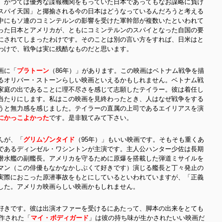
。かつては優秀な諜報機関をもっていた日本であってもなお謀略に負け
スパイ天国」と揶揄される今の日本はどうなっているんだろうと考える
中にもソ連のコミンテルンの影響を受けた軍幹部が複数いたといわれて
った日本とアメリカが、ともにコミンテルンのスパイとなった自国の要
にされてしまったわけです。そのことは別の言い方をすれば、日米はと
わけで、戦争は実に残酷なものだと思います。
画に「
プラトーン
（86年）」があります。この映画はベトナム戦争を描
るオリバー・ストーンらしい映画といえるかもしれません。ベトナム戦
家庭の出であることに理不尽さを感じて志願したテイラー。彼は着任し
当たりにします。私はこの映画を見終わったとき、人はなぜ戦争をする
うと無力感を感じました。テイラーの直属の上司であるエイリアスを演
にかっこよかった
です。是非観てみて下さい。
んが、「
グリムゾンタイド
（95年）」もいい映画です。そもそも重くあ
であるディンゼル・ワシントンが主演です。主人公ハンター少佐は長期
潜水艦の副艦長。アメリカを守るために原爆を搭載した弾道ミサイルを
マン（この俳優もなかなかしぶくて好きです）演じる艦長と丁々発止の
実際におこった原潜事故をもとにしているといわれていますが、「正義
した。アメリカ映画らしい映画かもしれません。
好きです。彼は出演オファーを受けるにあたって、脚本の出来をとても
制作された「
マイ・ボディガード
」は彼の持ち味が生かされたいい映画だ