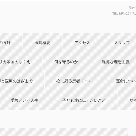
船戸
TEL＆FAX.
04-7
の方針
医院概要
アクセス
スタッフ
リカ帝国のゆくえ
何を守るのか
軽薄な理想主義
AIと医療のはざまで
心に残る患者（１）
運命につい
受験という人生
子ども達に伝えたいこと
や