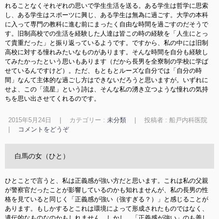
れることなくそれぞれの思いで学生生活を送る。ある学生は哲学に思索
し、ある学生はスポーツに興じ、ある学生は無為に過ごす。大学の本科
に入って専門の教科に進む前にまったく自由な時間を過ごすのだそうで
す。旧制高校での生活を経験した人達は皆この時の経験を「人生にとっ
て貴重だった」と振り返っているようです。ですから、私の中には旧制
高校に対する憧れみたいなものがあります。そんな時間を自分も経験し
てみたかったという思いもあります（だから長男を全寮制の学校に学ば
せているんですけど）。ただ、もともとルーズな自分では「自分の時
間」なんて主体的な過ごし方はできないだろうと思いますが。いずれに
せよ、この「流星」という詩は、そんな私の湧き立つような憧れの気持
ちを思い出させてくれるのです。
2015年5月24日
|
カテゴリー :
未分類
|
投稿者 : 船戸内科医院
|
コメントをどうぞ
白馬の女（ひと）
ひとことで言うと、私は正義感が強い方だと思います。これは私の父親
が警察官だったことが影響しているのかも知れませんが、私の長男の性
格を見ていると同じく「正義感が強い（強すぎる？）」と感じることが
あります。もしかするとこれは環境によって形成されたものではなく、
遺伝的なものなのかもしれません。しかし、「正義感が強い」のも善し