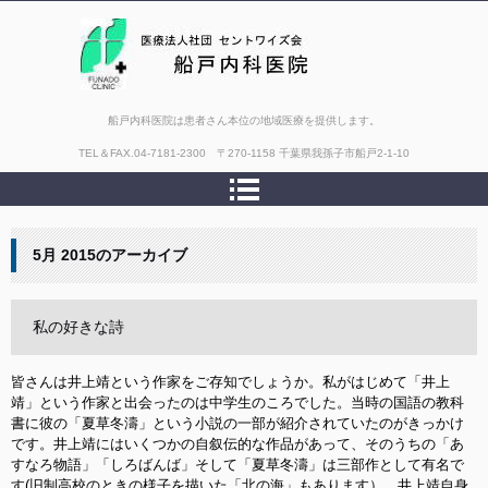
船戸内科医院は患者さん本位の地域医療を提供します。
TEL＆FAX.
04-7181-2300 〒270-1158 千葉県我孫子市船戸2-1-10
5月 2015
のアーカイブ
私の好きな詩
皆さんは井上靖という作家をご存知でしょうか。私がはじめて「井上
靖」という作家と出会ったのは中学生のころでした。当時の国語の教科
書に彼の「夏草冬濤」という小説の一部が紹介されていたのがきっかけ
です。井上靖にはいくつかの自叙伝的な作品があって、そのうちの「あ
すなろ物語」「しろばんば」そして「夏草冬濤」は三部作として有名で
す(旧制高校のときの様子を描いた「北の海」もあります）。井上靖自身