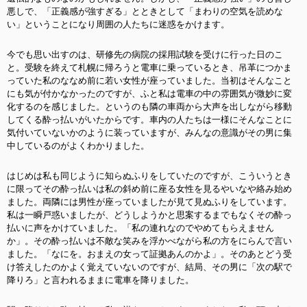
悪しで、「正義感が強すぎる」とときとして「まわりの空気を読めな
い」ということになり周囲の人たちに迷惑をかけます。
今でも思い出すのは、研修先の病院の採用試験を受けに行った日のこ
と。受験を終えて札幌に帰ろうと電車に乗っているとき、吊革につかま
っていた私のななめ前に若い女性が座っていました。当初はそんなこと
にも気が付かなかったのですが、ふと私は電車の中の雰囲気が微妙に変
化するのを感じました。というのも隣の車両から大声を出しながら移動
してくる酔っ払いがいたからです。車内の人たちは一様にそんなことに
気付いていないかのように装っていますが、みんなの意識がその男に集
中しているのがよくわかりました。
はじめは私も同じように知らぬふりをしていたのですが、こういうとき
に限ってその酔っ払いは私の斜め前に座る女性を見るやいなや絡み始め
ました。両隣には男性が座っていましたが見て見ぬふりをしています。
私は一瞬戸惑いましたが、どうしようかと思案するまでもなくその酔っ
払いに声をかけていました。「私の連れなのでやめてもらえません
か」。その酔っ払いは不敵な笑みを浮かべながら私の方をにらんで言い
ました。「なにを。おまえの女って証拠あんのかよ」。そのあとどう受
け答えしたのかよく覚えていないのですが、結局、その男に「次の駅で
降りろ」と言われるままに電車を降りました。