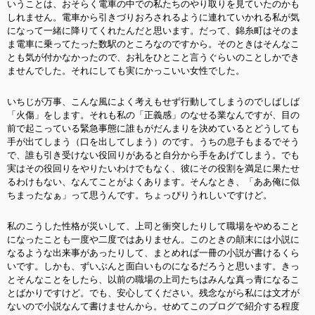
いうことは、おそらく電車の中での私たちのやり取りを見ていたのかも
しれません。電車から引きづりおろされるように連れていかれる私が気
になって一緒に降りてくれたんだと思います。だって、錦糸町はそのま
ま電車に乗ってたった数駅のところなのですから。そのときはそんなこ
とも気が付かなかったので、お礼をひとこと言うぐらいのことしかでき
ませんでした。それにしても実にかっこいい女性でした。
いちじが万事、こんな風によく考えもせず行動してしまうのでしばしば
「火傷」をします。それも私の「正義感」のなせる業なんですが、目の
前で起こっている緊急事態に誰もがだんまりを決めているとどうしても
手が出てしまう（口を出してしまう）のです。うちの息子もまるでそう
で、誰も引き受けない役回りがあると自分から手をあげてしまう。でも
実はその役回りをやりたいわけでもなく、彼にその役割を満足に果たせ
るわけもない、なんてことがよくあります。そんなとき、「ああ俺に似
ちまったなぁ」って思うんです。ちょっぴりうれしいですけど。
私のこうした性格が災いして、上司と衝突したりして職場をやめること
になったことも一度や二度ではありません。このときの顛末には小説に
なるような出来事があったりして、まとめれば一冊の小説が書けるくら
いです。しかも、ずいぶんと面白いものになるだろうと思います。きっ
とそんなことをしたら、以前の職場の上司たちはみんな真っ青になるこ
とばかりですけど。でも、安心してください。残念ながら私には文才が
ないので小説なんて書けませんから。せめてこのブログで紹介する程度