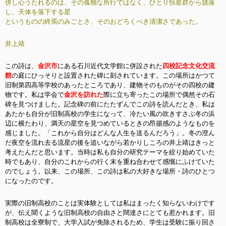
併し心うたれるのは、その孤独な所行ではなく、ひとり恒星群から脱落
し、天体を落下する星
というものの終焉のみごとさ、そのおどろくべき清潔さであった。
井上靖
この詩は、
金沢市
にある石川近代文学館に併設された
四校記念文化交流
館
の庭にひっそりと設置された碑に刻されています。この場所はかつて
旧制第四高等学校のあったところであり、建物そのものがその四校の建
物です。私は学会で
金沢を訪れた
際に立ち寄ったこの場所で偶然その石
碑を見つけました。記念碑の前にたたずんでこの詩を読んだとき、私は
あたかも自分が旧制高校の学生になって、冷たい風の吹きすさぶ冬の浜
辺に横たわり、満天の星空を見つめているときの昂揚感のようなものを
感じました。「これから自分はどんな人生を送るんだろう」。冬の澄ん
だ夜空を流れ去る流星の後を追いながら若かりしころの井上靖はきっと
考えたんだと思います。当時は私も自分の研究テーマを絞り始めていた
時でもあり、自分のこれからの行く末を重ね合わせて感慨にふけていた
のでしょう。以来、この場所、この詩は私の大好きな場所・詩のひとつ
になったのです。
実際の旧制高校のことは実体験としては私はまったく知らないわけです
が、伝え聞くような旧制高校の自由さと闊達さにとても惹かれます。旧
制高校は全寮制で、大学入試が免除されるため、学生は受験に振り回さ