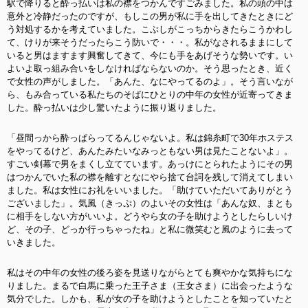
駅で降りると酔っ払いは私の襟をつかんですごみました。私の頭の中は
意外と冷静だったのですが、もしこの男が私に手を出してきたときにど
う対処するかを考えていました。こぶしがこっちからきたらこうかわし
て、けりが来そうだったらこう防いで・・・。私がなされるままにして
いると男はますます興奮してきて、今にも手をあげそうな勢いです。い
よいよ取っ組み合いをしなければならないのか。そう思ったとき、近く
で女性の声がしました。「あんた、なにやってるのよ」。そう言いなが
ら、もみ合っている私たちのそばにひとりの中年の女性が近寄ってきま
した。酔っ払いは少し驚いたように振り返りました。
「昼間っから酔っぱらってるんじゃないよ。私は錦糸町で30年ホステス
をやってるけど、あんたみたいなみっともない男は見たことないよ」。
すごい剣幕で男をまくし立てています。あっけにとられたようにその男
はつかんでいた私の襟を離すとなにやら捨て台詞を残して消えてしまい
ました。私は女性にお礼をいいました。「助けていただいてありがとう
ございました」。気風（きっぷ）のよいその女性は「あんな奴、まとも
に相手をしない方がいいよ。どうやら女の子を助けようとしたらしいけ
ど、その子、どっか行っちゃったね」と私に微笑むと風のように去って
いきました。
私はその中年の女性の後ろ姿を見送りながらとても爽やかな気持ちにな
りました。まるで白馬に乗った王子さま（王女さま）に出会ったような
気分でした。しかも、私が女の子を助けようとしたことを知っていたと