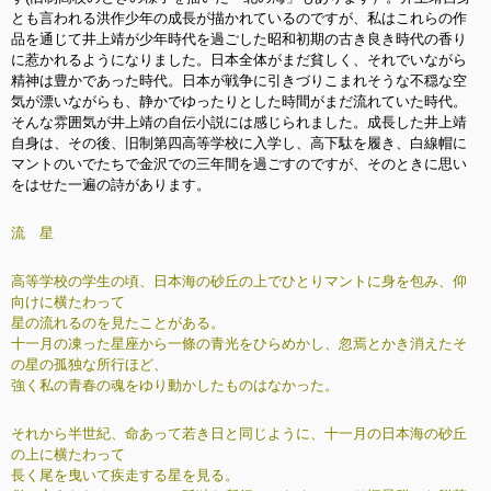
とも言われる洪作少年の成長が描かれているのですが、私はこれらの作
品を通じて井上靖が少年時代を過ごした昭和初期の古き良き時代の香り
に惹かれるようになりました。日本全体がまだ貧しく、それでいながら
精神は豊かであった時代。日本が戦争に引きづりこまれそうな不穏な空
気が漂いながらも、静かでゆったりとした時間がまだ流れていた時代。
そんな雰囲気が井上靖の自伝小説には感じられました。成長した井上靖
自身は、その後、旧制第四高等学校に入学し、高下駄を履き、白線帽に
マントのいでたちで金沢での三年間を過ごすのですが、そのときに思い
をはせた一遍の詩があります。
流 星
高等学校の学生の頃、日本海の砂丘の上でひとりマントに身を包み、仰
向けに横たわって
星の流れるのを見たことがある。
十一月の凍った星座から一條の青光をひらめかし、忽焉とかき消えたそ
の星の孤独な所行ほど、
強く私の青春の魂をゆり動かしたものはなかった。
それから半世紀、命あって若き日と同じように、十一月の日本海の砂丘
の上に横たわって
長く尾を曳いて疾走する星を見る。