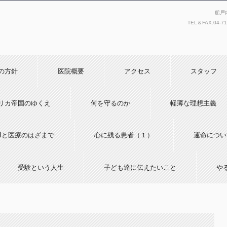
船戸
TEL＆FAX.
04-7
の方針
医院概要
アクセス
スタッフ
リカ帝国のゆくえ
何を守るのか
軽薄な理想主義
AIと医療のはざまで
心に残る患者（１）
運命につい
受験という人生
子ども達に伝えたいこと
や