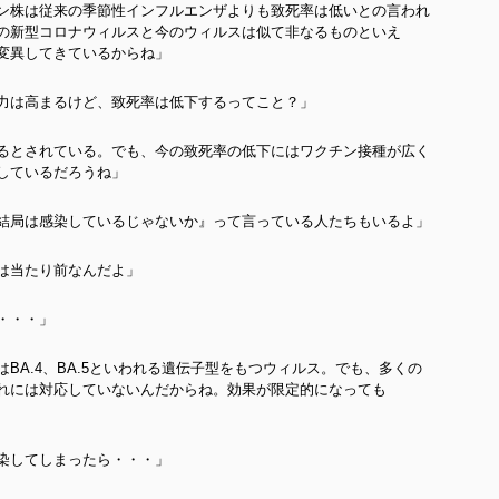
ン株は従来の季節性インフルエンザよりも致死率は低いとの言われ
の新型コロナウィルスと今のウィルスは似て非なるものといえ
変異してきているからね」
力は高まるけど、致死率は低下するってこと？」
るとされている。でも、今の致死率の低下にはワクチン接種が広く
しているだろうね」
結局は感染しているじゃないか』って言っている人たちもいるよ」
は当たり前なんだよ」
・・・」
BA.4、BA.5といわれる遺伝子型をもつウィルス。でも、多くの
れには対応していないんだからね。効果が限定的になっても
染してしまったら・・・」