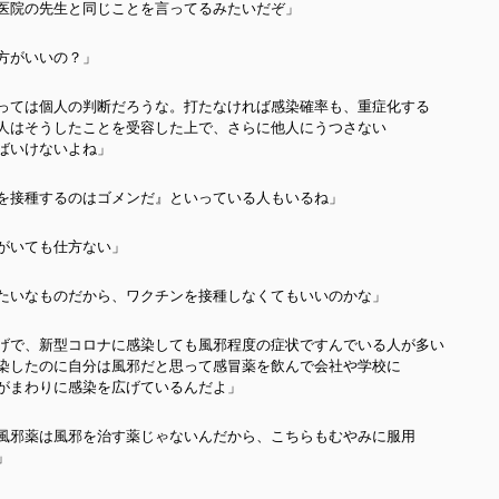
医院の先生と同じことを言ってるみたいだぞ」
方がいいの？」
っては個人の判断だろうな。打たなければ感染確率も、重症化する
人はそうしたことを受容した上で、さらに他人にうつさない
ばいけないよね」
を接種するのはゴメンだ』といっている人もいるね」
がいても仕方ない」
たいなものだから、ワクチンを接種しなくてもいいのかな」
げで、新型コロナに感染しても風邪程度の症状ですんでいる人が多い
染したのに自分は風邪だと思って感冒薬を飲んで会社や学校に
がまわりに感染を広げているんだよ」
風邪薬は風邪を治す薬じゃないんだから、こちらもむやみに服用
」