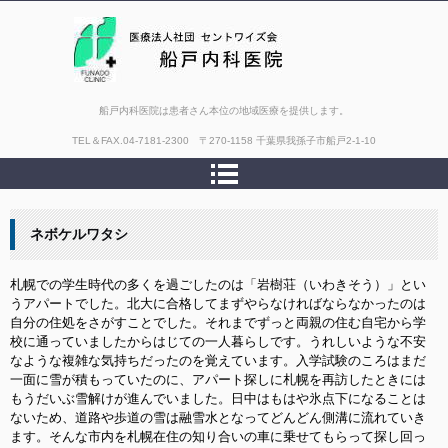
船戸内科医院は患者さん本位の地域医療を提供します。
TEL＆FAX.
04-7181-2300 〒270-1158 千葉県我孫子市船戸2-1-10
ネボケルワタシ
札幌での学生時代の多くを過ごしたのは「岩樹荘（いわきそう）」とい
うアパートでした。北大に合格してまずやらなければならなかったのは
自分の住処をさがすことでした。それまでずっと両親の住む自宅から学
校に通っていましたからはじての一人暮らしです。うれしいような不安
なような複雑な気持ちだったのを覚えています。入学試験のころはまだ
一面に雪が積もっていたのに、アパート探しに札幌を再訪したときには
もうだいぶ雪解けが進んでいました。日中はもはや氷点下になることは
ないため、道路や歩道の雪は融雪水となってどんどん側溝に流れていき
ます。そんな市内を札幌在住の知り合いの車に乗せてもらって探し回っ