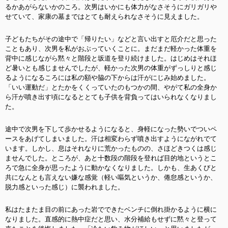
るかあがらないかのころ。次男はいかにも体力がなさそうにガリガリや
せていて、家康の墓まではとても耐えられなさそうに見えました。
子どもたちがその途中で「帰りたい」などと言い出すと厄介だと思った
こともあり、次男を私がおぶっていくことに。まだまだ軽かった体重を
背中に感じながら黙々と階段と坂道を登り続けました。はじめはそれほ
ど暑いとも感じませんでしたが、軽かった次男の体重がずっしりと感じ
るようになるころには私の額や脇の下からは汗がにじみ始めました。
「いい運動だ」とたかをくくっていたのもつかの間、やがて私の全身か
ら汗が噴き出す頃になるととても子供を背負ってはいられなくなりまし
た。
途中で次男を下して歩かせるようになると、身軽になった勢いでついペ
ースをあげてしまいました。汗は相変わらず噴き出すようにながれでて
います。しかし、息はそれなりに荒かったものの、さほどきつくは感じ
ませんでした。ところが、あと十数段の階段を登れば目的地というとこ
ろで急に全身が思ったように動かなくなりました。しかも、生あくびと
共になんとも言えない嫌な感覚（軽い嘔気というか、倦怠感というか、
脱力感といった感じ）に襲われました。
私はたまたま目の前にあった岩でできたベンチに倒れ掛かるように横に
なりました。直感的に熱中症だと思い、水分補給もせずに黙々と登って