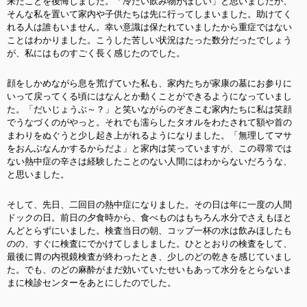
来たことを後悔しました。「冷たい飲み物がほしい」と思いましたが、
そんな私を置いて家内や子供たちは先に行ってしまいました。助けてく
れる人は誰もいません。幸い意識は保たれていましたから重症ではない
ことはわかりました。こうした苦しい状況はたった数分だったでしょう
が、私にはものすごく長く感じたのでした。
顔をしかめながら息を荒げていた私も、家内たちが家康の墓にお参りに
いって戻ってくる頃にはなんとか動くことができるようになっていまし
た。「だいじょうぶ～？」と笑いながらのぞきこむ家内たちに私は笑顔
でうなづくのがやっと。それでも濡らしたタオルをわたされて額や首の
まわりをぬぐうと少し
起き上がれるようになりました。「無理してマサ
をおんぶなんかするからだよ」と家内は笑っていますが、この尋常では
ない熱中症の辛さは経験したことのない人間にはわからないだろうな、
と思いました。
そして、先日、二回目の熱中症になりました。その日は年に一度の人間
ドックの日。前日の夕食時から、食べものはもちろん水分でさえもほと
んどとらずにいました。検査当日の朝、コップ一杯の水は飲みほしたも
のの、すぐに検査にでかけてしましました。ひととおりの検査をして、
最後に胃の内視鏡検査が終わったとき、少しのどの乾きを感じていまし
た。でも、のどの麻酔がまだ効いていたせいもあって水分をとらないま
まに検診センターをあとにしたのでした。