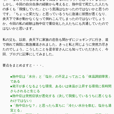
しかし、今回の自分自身の経験から考えると、熱中症で死亡した人たち
の多くも「我慢していた」という意識はなかったのではないかと思うの
です。「ちょっと変だな」と思っているうちに急速に状態が悪くなり、
炎天下で体が動かなくなって倒れこんでしまったのではないでしょう
か。今回の私の経験は熱中症で重症化した人たちにも共通していたので
はないかと思います。
私の父も、以前、炎天下に家族の忠告も聞かずにジョギングに行き、道
で倒れて病院に救急搬送されました。きっと私と同じように突然力尽き
たのでしょう。こうしたことを是非皆さんにも知っていただきたく、今
回、ブログに記事にしてみました。
要点をまとめますと・・・、
●熱中症は「水分」と「塩分」の不足よっておこる「体温調節障害」
である
●発汗が多くなるような環境、あるいは体温が上昇する環境に長時間
さらされると生じる
●熱中症は突然症状が悪化する（決して我慢しているうちに悪くなる
わけではない）
●「熱中症かな？」と思ったら直ちに「冷たい水分を飲む。塩分も適
宜とる」