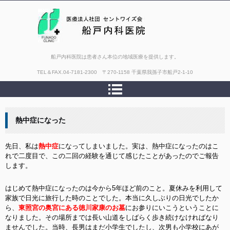
船戸内科医院は患者さん本位の地域医療を提供します。
TEL＆FAX.
04-7181-2300 〒270-1158 千葉県我孫子市船戸2-1-10
熱中症になった
先日、私は
熱中症
になってしまいました。実は、熱中症になったのはこ
れで二度目で、この二回の経験を通じて感じたことがあったのでご報告
します。
はじめて熱中症になったのは今から5年ほど前のこと。夏休みを利用して
家族で日光に旅行した時のことでした。本当に久しぶりの日光でしたか
ら、
東照宮の奥宮にある徳川家康のお墓
にお参りにいこうということに
なりました。その場所までは長い山道をしばらく歩き続けなければなり
ませんでした。当時、長男はまだ小学生でしたし、次男も小学校にあが