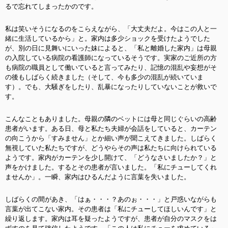
るで忘れてしまったかのです。
私は笑いそうになるのをこらえながら、「大丈夫だよ。今はこの人と一
緒に生活しているから」と。家内は多少ショックを受けたようでした
が、別の日に見舞いにいった妹によると、「私と離婚した家内」は母親
の入院している病院の看護師になっているそうです。実家のご近所の方
も病院の職員として働いていると言ってみたり、記憶の混乱や妄想がそ
の後もしばらく続きました（そして、今も多少の混乱が続いていま
す）。でも、大騒ぎをしたり、乱暴になったりしていないことが救いで
す。
こんなこともありました。母親の隣のベットには母と同じぐらいの高齢
患者がいます。ある日、母と私たち夫婦が会話をしていると、カーテン
の向こうから「すみません」とか細い声が聞こえてきました。しばらく
無視していた私たちですが、どうやらその声は私たちに向けられている
ようです。家内がカーテンを少し開けて、「どうなさいましたか？」と
声をかけました。するとその患者が言いました。「私にチューしてくれ
ませんか」。一瞬、家内はひるんだように言葉を失いました。
しばらくの間があき、「はぁ・・・？あのぉ・・・」と戸惑いながらも
言葉が出てこない家内。その患者は「私にチューしてほしいんです」と
繰り返します。家内は耳を疑ったようですが、患者が自分のマスクをは