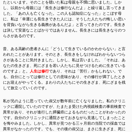
たといいます。そのことを聴いた私は母親を不憫に思いました。しか
し、以前から母親には「長生きは修行なんだよ」と繰り返し言ってきま
した。「あの人も亡くなった。この人も認知症になった」とこぼす母
に、私は「幸運にも長生きできた人には、そうした人たちの悔しい思い
を背負いながら生きる義務があるんだよ」と言ってきたのです。長生き
は決して安楽なことばかりではありません。長生きには長生きなりのつ
らさがあるのです。
昔、ある高齢の患者さんに「どうして生きているのかわからない」と言
われたことがあります。そのとき、長生きをしなければわからないつら
さがあることに気付きました。しかし、私は言いました。「それは、あ
なたの生きざま、死にざまを若い人たちに見せつけるために生きている
のですよ」と。
人生は修行
であり、それは「苦行」かもしれない。で
も、自分にとっては修行としての意味があり、その修行が満了したとき
にお迎えがやってくる。まわりの人たちにその生きざま、死にざまを残
して旅立っていくのです。
私が兄のように思っていた叔父が数年前に亡くなりました。私のクリニ
ックに通院していたのですが、たまたま受けた内視鏡検査の事前検査で
異常があり、それが進行した膵臓癌によるものだったことがわかったの
です。自分のクリニックに通院させておきながら見逃してしまったこと
を悔やみました。しかし、異常が見つかる三ヶ月前の当院での採血では
異常がなかったのです。でも、その後の叔父は、まさに生きざま、死に