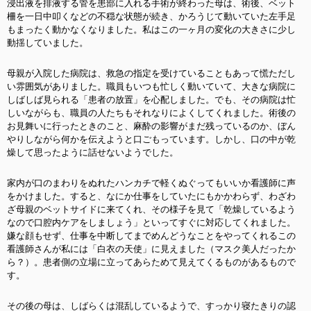
浸出液を排液する管を患部に入れる手術が終わった母は、術後、ベット
柵を一日中叩くなどの不穏な状態が続き、かろうじて動いていた左手足
もまったく動かなくなりました。私はこの一ヶ月の変化の大きさに少し
動揺していました。
母親が入院した病院は、救急の指定を受けていることもあって慌ただし
い雰囲気がありました。職員もいつも忙しく動いていて、大きな病院に
しばしば見られる「患者の放置」を心配しました。でも、その病院は忙
しいながらも、職員の人たちもそれなりによくしてくれました。術後の
お見舞いに行ったときのこと、麻酔の影響がまだ残っているのか、ぼん
やりしながら何かを伝えようと口ごもっています。しかし、口の中が乾
燥して思ったように話せないようでした。
家内が口のまわりをぬれたハンカチで軽くぬぐってもいいか看護師に声
をかけました。すると、なにか仕事をしていたにもかかわらず、わざわ
ざ母親のベットサイドに来てくれ、その様子を見て「乾燥しているよう
なので口腔内ケアをしましょう」といってすぐに対応してくれました。
嫌な顔もせず、仕事を中断してまでめんどうなことをやってくれるこの
看護師さんが私には「白衣の天使」に見えました（マスク美人だったか
ら？）。患者側の立場に立ってあらためて見えてくるものがあるもので
す。
その後の母は、しばらくは混乱しているようで、すっかり寝たきりの認