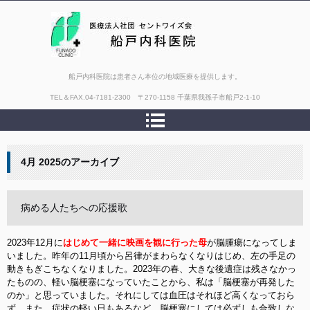
船戸内科医院は患者さん本位の地域医療を提供します。
TEL＆FAX.
04-7181-2300 〒270-1158 千葉県我孫子市船戸2-1-10
4月 2025
のアーカイブ
病める人たちへの応援歌
2023年12月に
はじめて一緒に映画を観に行った母
が脳腫瘍になってしま
いました。昨年の11月頃から呂律がまわらなくなりはじめ、左の手足の
動きもぎこちなくなりました。2023年の春、大きな後遺症は残さなかっ
たものの、軽い脳梗塞になっていたことから、私は「脳梗塞が再発した
のか」と思っていました。それにしては血圧はそれほど高くなっておら
ず、また、症状の軽い日もあるなど、脳梗塞にしては必ずしも合致しな