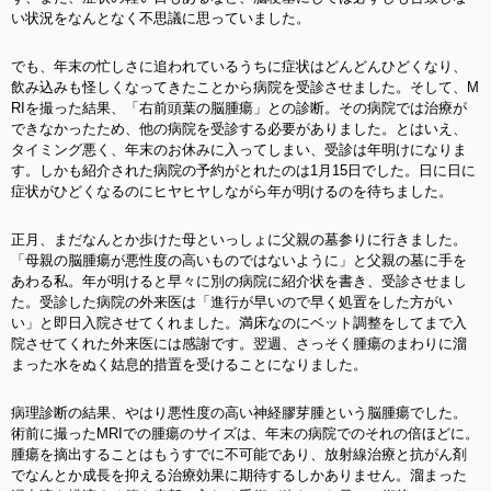
い状況をなんとなく不思議に思っていました。
でも、年末の忙しさに追われているうちに症状はどんどんひどくなり、
飲み込みも怪しくなってきたことから病院を受診させました。そして、M
RIを撮った結果、「右前頭葉の脳腫瘍」との診断。その病院では治療が
できなかったため、他の病院を受診する必要がありました。とはいえ、
タイミング悪く、年末のお休みに入ってしまい、受診は年明けになりま
す。しかも紹介された病院の予約がとれたのは1月15日でした。日に日に
症状がひどくなるのにヒヤヒヤしながら年が明けるのを待ちました。
正月、まだなんとか歩けた母といっしょに父親の墓参りに行きました。
「母親の脳腫瘍が悪性度の高いものではないように」と父親の墓に手を
あわる私。年が明けると早々に別の病院に紹介状を書き、受診させまし
た。受診した病院の外来医は「進行が早いので早く処置をした方がい
い」と即日入院させてくれました。満床なのにベット調整をしてまで入
院させてくれた外来医には感謝です。翌週、さっそく腫瘍のまわりに溜
まった水をぬく姑息的措置を受けることになりました。
病理診断の結果、やはり悪性度の高い神経膠芽腫という脳腫瘍でした。
術前に撮ったMRIでの腫瘍のサイズは、年末の病院でのそれの倍ほどに。
腫瘍を摘出することはもうすでに不可能であり、放射線治療と抗がん剤
でなんとか成長を抑える治療効果に期待するしかありません。溜まった