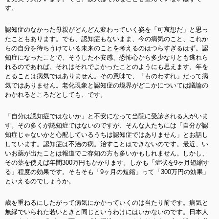
す。
認知症のなかった母親がどんどん変わっていく姿を「可哀想だ」と思っ
たこともあります。でも、認知症もないまま、今の病気のこと、これか
らの自分を待ちうけている未来のことを考えるのはつらすぎるはず。認
知症になったことで、そうした不安感、恐怖心から多少なりとも逃れら
れるのであれば、それはそれでよかったことのようにも思えます。年を
とることは病気ではありません。その意味で、「ものわすれ」だって病
気ではありません。老化現象と認知症の境界がどこかについては議論の
わかれるところだとしても、です。
「自分は認知症ではないか」と不安になって当院に受診される人がいま
す。その多くが認知症ではないのですが、そんな人たちには「自分が認
知症じゃないかと心配しているうちは認知症ではありません」とお話し
しています。認知症は不治の病。治すことはできないのです。最近、い
いお薬が出たことは報道でご存知の方も多いかもしれません。しかし、
その薬を使えば年間300万円もかかります。しかも「症状を9ヶ月短縮す
る」程度の効果です。そもそも「9ヶ月の短縮」って「300万円の効果」
といえるのでしょうか。
歳を重ねるにしたがって病気にかかっていくのは当たり前です。病気と
無縁でいられた若いときと同じというわけにはいかないのです。日本人