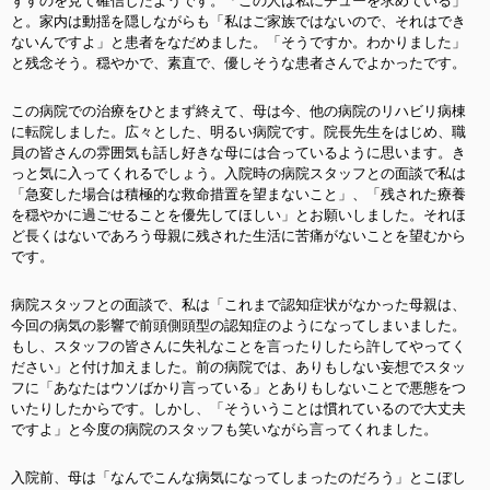
ずすのを見て確信したようです。「この人は私にチューを求めている」
と。家内は動揺を隠しながらも「私はご家族ではないので、それはでき
ないんですよ」と患者をなだめました。「そうですか。わかりました」
と残念そう。穏やかで、素直で、優しそうな患者さんでよかったです。
この病院での治療をひとまず終えて、母は今、他の病院のリハビリ病棟
に転院しました。広々とした、明るい病院です。院長先生をはじめ、職
員の皆さんの雰囲気も話し好きな母には合っているように思います。き
っと気に入ってくれるでしょう。入院時の病院スタッフとの面談で私は
「急変した場合は積極的な救命措置を望まないこと」、「残された療養
を穏やかに過ごせることを優先してほしい」とお願いしました。それほ
ど長くはないであろう母親に残された生活に苦痛がないことを望むから
です。
病院スタッフとの面談で、私は「これまで認知症状がなかった母親は、
今回の病気の影響で前頭側頭型の認知症のようになってしまいました。
もし、スタッフの皆さんに失礼なことを言ったりしたら許してやってく
ださい」と付け加えました。前の病院では、ありもしない妄想でスタッ
フに「あなたはウソばかり言っている」とありもしないことで悪態をつ
いたりしたからです。しかし、「そういうことは慣れているので大丈夫
ですよ」と今度の病院のスタッフも笑いながら言ってくれました。
入院前、母は「なんでこんな病気になってしまったのだろう」とこぼし