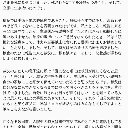
ざまを私に見せつけました。残された1年間を冷静かつ淡々と、そして、
立派に生き抜いたのです。
病院では手術不能の膵臓癌であること。肝転移もすでにあり、余命もそ
れほど長くはないことを説明されたはずです。私のところに報告に来る
叔父は冷静でしたが、主治医から説明を受けたときはきっと動揺したに
違いありません。治療の選択について意見を求められたとき、私は「積
極的な治療をして、体力を必要以上に奪われる選択はあまりお勧めしな
い」とお話ししました。そして、叔父はその通りの治療を選びました。
検査のたびに報告に来る叔父に、私も淡々と、そして、悲壮感が漂わな
いように接しました。
叔父のふたりの息子達に私は「夏になる頃には状態が厳しくなると思
う」と告げました。叔父の性格を思うと、主治医から受けていた説明を
自分の家族にこと細かく伝えていないだろうと思ったからです。叔父は
自分がなにもできなくなるまでにやっておくべきことをテキパキと片付
けていきました。自分に残された日々が長くはないことを知っている人
とは思えないほどの手際の良さでした。そして、それを「自分の終活だ
から」と笑う叔父に、私は「日々が終活なのはみんなも同じですよ」と
涙をこらえながら言いました。
亡くなる数日前、入院中の叔父は携帯電話で私のところに電話をしてき
ました。突然、呂律がまわらなくなったらしく、話しの内容がよく聞き