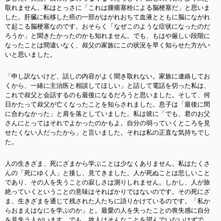
取れません。私はとっさに「これは腫瘍塞栓による脳梗塞だ」と思いま
した。肝臓に転移した癌の一部がはがれおちて血液とともに脳にながれ
て起こる脳梗塞なのです。おそらく「なぜこのような症状になったのだ
ろうか」と聞きたかったのかも知れません。でも、もはや厳しい段階に
なったことは間違いなく、叔父の家族にこの状況を早く知らせた方がい
いと思いました。
「申し訳ないけど、話しの内容がよく聞き取れない。家族に連絡してお
くから、一緒に主治医と相談してほしい」と話して電話を切った私は、
これで叔父と会話するのも最後になるだろうと思いました。そして、何
日かたって叔父が亡くなったことを知らされました。息子は「最後に間
に合わなかった」と肩を落としていました。私は彼に「でも、君のお父
さんにとってはそれでよかったのかもよ。自分の弱っていくところを見
せたくない人だったから」と言いました。それは私の正直な気持ちでし
た。
人の生きざま、死にざまから学ぶことは少なくありません。私はたくさ
んの「死にゆく人」と接し、見てきました。人が死ぬことは悲しいこと
であり、その人を失うことの寂しさは測りしれません。しかし、人が旅
絶っていくということの意味はそればかりではないのです。その死にざ
ま、生きざまを通じて残された人たちに語りかけているのです。「私か
らおまえはなにを学ぶのか」と。最愛の人を失ったことの喪失感に自分
を見失う人がいます。でも、故人はそんなことを望んでいないはずで