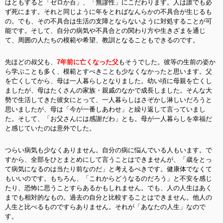
はともすると「ゼロか百」、「無謬性」にこだわります。人は誰でも必
ず死にます。それと同じように年をとればなんらかの不具合が生じるも
の。でも、その不具合は生活の支障とならないように対処することが可
能です。そして、自分の病気や不具合との関わり方や生きざまを通じ
て、周囲の人たちの模範や希望、教訓となることもできるのです。
先ほどの叔父も、
7年前に亡くなった父
もそうでした。彼等の生前の姿か
ら学ぶことも多く、模範とすべきことも少なくなかったと思います。父
を亡くしてから、母は一人暮らしとなりました。幼い頃に母親を亡くし
ましたが、母は
たくさんの家族・親戚のなかで成長しました。そんな大
勢で生活してきた彼女にとって、一人暮らしはさぞかし淋しいだろうと
思いましたが、母は「今が一番しあわせ」と繰り返して言っていまし
た。そして、「お父さんには感謝だわ」とも。母が一人暮らしを幸福だ
と感じていたのは意外でした。
つらい病気も少なくありません。自分の病に悩んでいる人もいます。で
すから、全部をひとまとめにして言うことはできませんが、「歳をとっ
て病気になるのは当たり前なのだ」と考えるべきです。健康体でなくて
もいいのです。もちろん、「これからどうなるのだろう」と不安を感じ
たり、恐怖に思うことすらあるかもしれません。でも、人の人生はあく
までも相対的なもの。過去の自分と比較することはできません。他人の
人生と比べるものですらありません。それが「あなたの人生」なので
す。