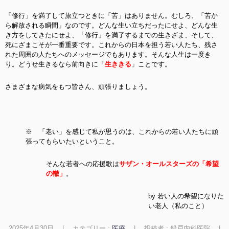
「修行」を満了して旅立つときに「苦」はありません。むしろ、「苦か
ら解放される瞬間」なのです。どんな生い立ちだったにせよ、どんな生
き方をしてきたにせよ、「修行」を満了するまでの生きざま、そして、
死にざまこそが一番重要です。これからの日本を担う若い人たち、残さ
れた周囲の人たちへのメッセージでもあります。
そんな人生は一度き
り。どうせ生きるなら前向きに「
生ききる
」ことです。
さまざまな病気をもつ皆さん、頑張りましょう。
※ 「老い」を感じて私が思うのは、これからの若い人たちに頑
張ってもらいたいということ。
そんな若者への応援歌は
サザン・オールスターズの「希望
の轍」
。
by 若い人の希望になりた
い老人（私のこと）
2025年4月30日
|
カテゴリー :
医療
|
投稿者 : 船戸内科医院
|