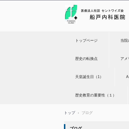
トップページ
当院
歴史の転換点
アメ
天皇誕生日（1）
歴史教育の重要性（１）
トップ
›
ブログ
ブログ