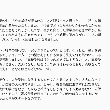
想の中に「今は成績が振るわないけど頑張ろうと思った」、「話しを聴
言葉が多かったこと。また、「今までどうしたらいいかわからなかった
れたこともうれしかったです。生まれ変わった中学生のときの私が、当
じてくれたように思えたのです。そうした感想を読みながら、「その調
。ガンバレっ!」と応援したくなりました。
いう得体の知れない不安がつきまとっているはず。そうした「壁」を突
るでしょう。一方、その壁があまりにも大きく見えて怖じ気づいている
で強調しました。「高校受験はひとつの通過点にすぎない」と。高校受
ありません。大人になり、社会に出てみればわかるとおり、高校なんて
たえることなどほとんどないのです。
慢心し、大学受験に失敗する人をたくさん見てきました。大人になって
けが自慢の人も見てきました。しかし、有名高校に進学すれば安泰だと
校に進学できなかったからと希望をしぼませてしまう必要もない。希望
、ひとえに「（高校受験が終って）これからの自分はなにをするのか」
ったときがスタートなのです。