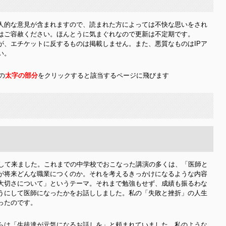
人的な意見が含まれますので、読まれた方によっては不快な思いをされ
はご容赦ください。ほんとうに気まぐれなので更新は不定期です。
が、エチケットに反するものは掲載しません。また、悪質なものはIPア
い。
の
太字の部分
をクリックすると該当するページに飛びます
して来
ました。これまでの中学校でおこなった講演の多くは、「医師と
が将来どんな職業につくのか。それを考えるきっかけになるような内容
大切さについて」というテーマ。それまで勉強もせず、成績も振るわな
うにして医師になったかをお話ししました。私の「失敗と挫折」の人生
ったのです。
らは「生徒達が元気になるお話しを」と頼まれていました。私のような