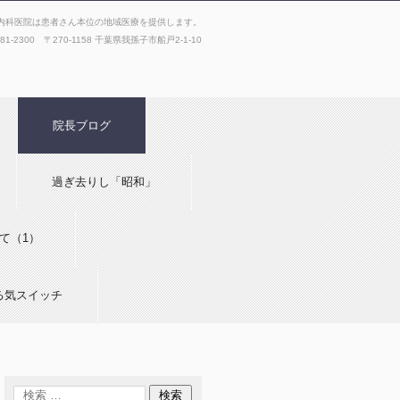
内科医院は患者さん本位の地域医療を提供します。
181-2300 〒270-1158 千葉県我孫子市船戸2-1-10
院長ブログ
過ぎ去りし「昭和」
て（1）
る気スイッチ