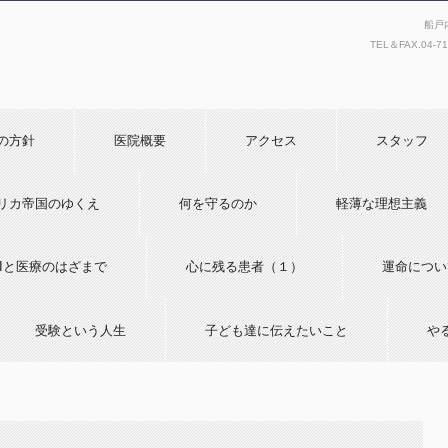
船戸
TEL＆FAX.
04-7
の方針
医院概要
アクセス
スタッフ
リカ帝国のゆくえ
何を守るのか
軽薄な理想主義
AIと医療のはざまで
心に残る患者（１）
運命につい
受験という人生
子ども達に伝えたいこと
や