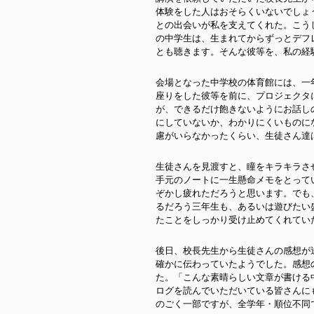
体験をした人はおそらくいないでしょ
との出会いが私を支えてくれた。こう
の中学生は、生まれてからずっとデフ
とも聴きます。そんな彼等を、私の経
会場となった中学校の体育館には、一
座りをした彼等を前に、プロジェクタ
が、できるだけ飽きないようにお話し
にしていないか、わかりにくいものに
慮がいらなかったくらい、生徒さん達
生徒さんを見渡すと、瞳をキラキラさ
手元のノートに一生懸命メモをとって
ぞかし疲れただろうと思います。でも
るだろう三年生も、あるいは遊びたい
たことをしっかり受け止めてくれてい
後日、校長先生から生徒さんの感想が
確かに伝わっていたようでした。感想
た。「こんな素晴らしい文章が書ける
ログを読んでいただいている皆さんに
のごく一部ですが、全学年・順位不同