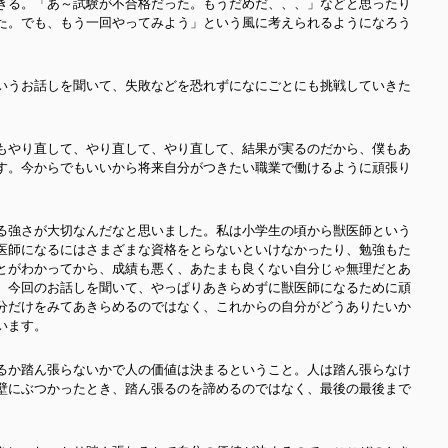
きる。「あ～試験が不合格だった。もうだめだ、、、」などと思ったり
た。でも、もう一回やってみよう」という風に考えられるようになろう
いうお話しを聞いて、失敗などを恐れずになにごとにも挑戦していきた
もやり直して、やり直して、やり直して、結果が実るのだから、僕もあ
す。今からでもいいから将来自分がつきたい職業で働けるように頑張り
る強さが大切なんだなと思いました。私は小学生の頃から獣医師という
医師になるにはさまざまな資格をとらないといけなかったり、勉強もた
とがわかってから、成績も悪く、あたまも良くない自分じゃ無理だとあ
、今回のお話しを聞いて、やっぱりあきらめずに獣医師になるために頑
分だけをみてあきらめるのではなく、これからの自分がどうありたいか
います。
るか踏ん張らないかで人の価値は決まるということ。人は踏ん張らなけ
壁にぶつかったとき、踏ん張るのを諦めるのではなく、最後の最後まで