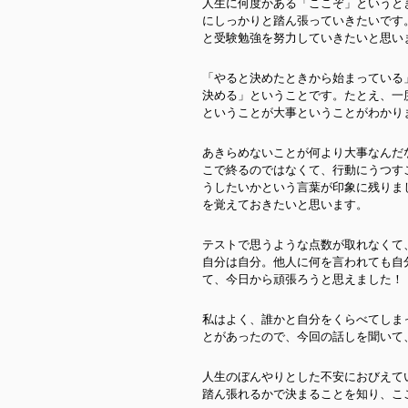
人生に何度かある「ここぞ」というと
にしっかりと踏ん張っていきたいです
と受験勉強を努力していきたいと思い
「やると決めたときから始まっている
決める」ということです。たとえ、一
ということが大事ということがわかり
あきらめないことが何より大事なんだ
こで終るのではなくて、行動にうつす
うしたいかという言葉が印象に残りま
を覚えておきたいと思います。
テストで思うような点数が取れなくて
自分は自分。他人に何を言われても自
て、今日から頑張ろうと思えました！
私はよく、誰かと自分をくらべてしま
とがあったので、今回の話しを聞いて
人生のぼんやりとした不安におびえて
踏ん張れるかで決まることを知り、こ