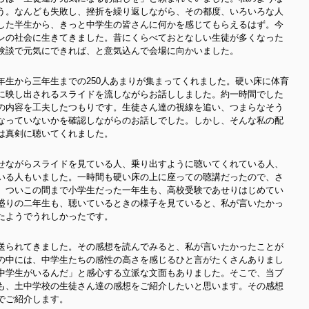
う。なんども失敗し、挫折を繰り返しながら、その都度、いろいろな人
した半生から、きっと中学生の皆さんに何かを感じてもらえるはず。今
レの社会に生きてきま
した。昔にくらべておとなしい生徒が多くなった
験談で元気にできれば、と意気込んで会場に向かいました。
年生から三年生までの250人あまりが集まってくれました。硬い床に体育
に映し出されるスライドを流しながらお話ししました。約一時間でした
の内容を工夫したつもりです。生徒さん達の視線を追い、つまらなそう
なっていないかを確認しながらの
お話しでした。しかし、そんな私の配
は真剣に聴いてくれました。
せながらスライドを見ている人、乗り出すように聴いてくれている人、
いる人もいました。一時間も硬い床の上に座っての聴講だったので、さ
、ついこの間まで小学生だった一年生も、高校受験であせりはじめてい
盛りの二年生も、聴いているときの様子を見ていると、私が言いたかっ
たようでうれしかったです。
送られてきました。その感想を読んでみると、私が言いたかったことが
の中には、中学生たちの感性の高さを感じるひと言がたくさんありまし
中学生がいるんだ」と感心する立派な文面もありました。そこで、当ブ
も、土中学校の生徒さん達の感想をご紹介したいと思います。その感想
でご紹介します。