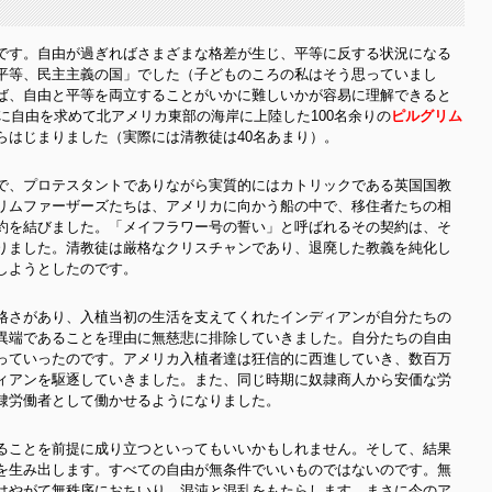
です。自由が過ぎればさまざまな格差が生じ、平等に反する状況になる
平等、民主主義の国」でした（子どものころの私はそう思っていまし
ば、自由と平等を両立することがいかに難しいかが容易に理解できると
年に自由を求めて北アメリカ東部の海岸に上陸した100名余りの
ピルグリム
らはじまりました（実際には清教徒は40名あまり）。
で、プロテスタントでありながら実質的にはカトリックである英国国教
リムファーザーズたちは、アメリカに向かう船の中で、移住者たちの相
約を結びました。「メイフラワー号の誓い」と呼ばれるその契約は、そ
りました。清教徒は厳格なクリスチャンであり、退廃した教義を純化し
しようとしたのです。
格さがあり、入植当初の生活を支えてくれたインディアンが自分たちの
異端であることを理由に無慈悲に排除していきました。自分たちの自由
っていったのです。アメリカ入植者達は狂信的に西進していき、数百万
ィアンを駆逐していきました。また、同じ時期に奴隷商人から安価な労
隷労働者として働かせるようになりました。
ることを前提に成り立つといってもいいかもしれません。そして、結果
を生み出します。すべての自由が無条件でいいものではないのです。無
はやがて無秩序におちいり、混沌と混乱をもたらします。まさに今のア