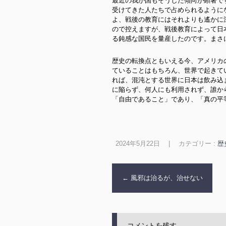
最近の我が国もそうした傾向が顕著で
受けてきた人たちで占められるように
よ、戦後の教育にはそれよりも遙かに
ので控えますが、戦後教育によって日
る鈍感な国民を量産したのです。まさに
歴史の転換点ともいえる今、アメリカ
ていることはもちろん、世界で起きて
れば、混沌とする世界に日本は飲み込
に陥らず、何人にも利用されず、誰か
「自由であること」であり、「真の平
2024年5月22日
|
カテゴリー :
歴
←
風邪は治るが、治せない
コメントを残す