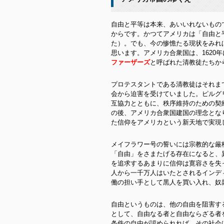
自由と平等は本来、あいいれないもの
からです。かつてアメリカは「自由と
た）。でも、今の惨憺たる現状をみれ
思います。アメリカ合衆国は、1620
ファーザーズ
と呼ばれた清教徒たちか
プロテスタントである清教徒はそれま
会から迫害を受けていました。ピルグ
互協力とともに、秩序維持のための契
の後、アメリカ合衆国建国の理念とな
た信仰をアメリカという新天地で実現
メイフラワー号の誓いには宗教的な厳
「自由」をさまたげる存在になると、
を追求するあまりに信仰は寛容さを失
人から一千万人はいたとされるインデ
働の担い手として黒人を買い入れ、奴
自由というものは、他の自由を阻害す
として、自由なる者と自由ならざる者
条件の自由が認められれば、その社会