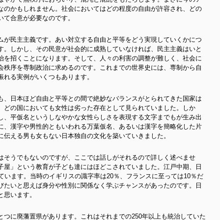
なのかもしれません。社会においてはどの程度の自由が許容され、どの
いて合意が必要なのです。
ムが民主主義です。あい対立する自由と平等をどう実現していくかにつ
す。しかし、その民意が社会的に成熟していなければ、民主主義はいと
治を招くことになります。そして、人々の利害の調整が難しく、社会に
会秩序を専制政治に求めるのです。これまでの世界史には、専制から自
振れる実例がいくつもあります。
も、日本ほど自由と平等との間で絶妙なバランスがとられてきた国家は
、どの国においても女性は劣った存在として見られていました。しか
し、平仮名というしなやかな女性らしさを表現する文字までもが生み出
に、漢字や男性的ともいわれる万葉仮名、あるいは漢字を簡略化した片
に伝える男も女もない日本独自の文化を築いていきました。
はそうでもないのですが、ここでは話しがそれるので詳しく述べませ
子屋」という教育が子ども達にはほどこされていました。江戸中期、日
ています。当時のイギリスの識字率は20％、フランスに至っては10％だ
びたいと思えば身分や性別に関係なく学ぶチャンスがあったのです。日
と思います。
とつに廃藩置県があります。これはそれまでの250年以上も統治していた