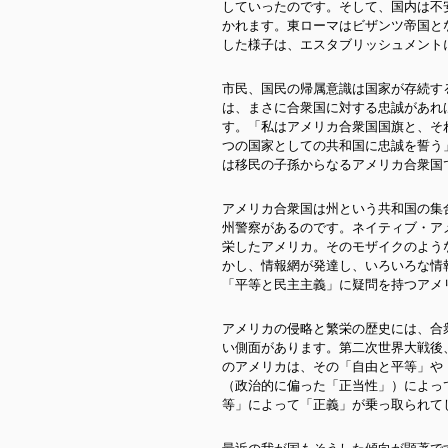
していったのです。そして、国内は不
かれます。東ローマはビザンツ帝国と
した様子は、エスタブリッシュメント
市民、国民の帰属意識は国家が存続す
は、まさに合衆国に対する忠誠があれ
す。「私はアメリカ合衆国国旗と、そ
つの国家としての共和国に忠誠を誓う
は移民の子孫からなるアメリカ合衆国
アメリカ合衆国は州という共和国の集
州警察があるのです。ネイティブ・ア
栄したアメリカ。そのモザイクのよう
かし、情報網が発達し、いろいろな情
「平等と民主主義」に疑問を持つアメ
アメリカの侵略と繁栄の歴史には、合
い側面があります。第二次世界大戦後
のアメリカは、その「自由と平等」や「
（政治的に偏った「正当性」）によっ
等」によって「正義」が乗っ取られて