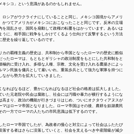
メキシコ」という意識があるのかもしれません。
、ロシアがウクライナにしていることと同じ。メキシコ国境からアメリ
、かつてアメリカがメキシコにおこなったことと同じです。反米の立場
内を混乱させ、国民を扇動して政権の転覆をはかっています。あるいは
ように、相手国に戦争をしかけてくるよう仕向けて反撃するという方法
に歴史を繰り返しているのです。
リカの覇権主義の歴史は、共和制から帝国となったローマの歴史に酷似
だったローマは、もともとギリシャの政治制度をもとにした共和制をと
積極的に受け入れ、多様な人種、宗教、文化を受け入れる鷹揚さによっ
ルマン民族を傭兵として雇いいれ、重装歩兵として強力な軍隊を持つに
しながら勢力を拡大していきました。
くなればなるほど、豊かになればなるほど社会の格差は拡大しました。
ていた元老院や民会は腐敗し、社会には汚職や暴力が横行するようにな
は高まり、政治の機能が行きづまりはじめ、ついにオクタウィアヌスが
ーマはローマ帝国となりました。ローマ帝国はその後、農耕を奴隷農民
その一方でローマの人たちの市民意識は低下するのです。
したローマ帝国でしたが、為政者の慢心と対立によって社会はふたたび
没落する者はさらに没落していくと、社会を支えるべき中産階級が減少