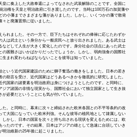
天皇に奏上した大政奉還によってなされた武装解除のことです。全国に
斉に統治権を天皇と明治政府に引き渡したのです。当時は100万石の加賀藩や
ほどの小藩までさまざまな藩がありました。しかし、いくつかの藩で散発
粛々と廃藩置県に従いました。
えられました。その一方で、臣下たちはそれぞれの俸禄に応じたわずか
の人は武士という身分から一般庶民へと放り出されました。ある武士は
るなどして人生が大きく変化したのです。身分社会の頂点にあった武士
との困難さはいかばかりだったでしょうか。しかし、弱肉強食の国際社
に生まれ変わらねばならないことを彼等は知っていました。
治という近代国家建設のために獅子奮迅の働きをしました。日本の若き
者の助言を受け、近代国家はどうあるべきかを徹底的に研究しました。
近代国家の諸要素を明治政府は身につけようとしたのです。と同時に、
アジア諸国の非情な現実から、国際社会において独立国家として生き抜
さが必要だということにも気が付いていました。
した。と同時に、幕末に次々と締結された欧米各国との不平等条約の改
って大国になっていた欧米列強。そんな彼等の植民地として隷属しない
。しかし、日本の国富を次々と持ち出される現状を変えるためには、欧
あったのです。その結果、日本はアジアの雄として急速に台頭していき
が明治維新の25年後に起こりました。