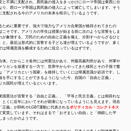
安と不満に支配され、異民族の侵入をきっかけにローマ帝国は東西に分
なり、西ローマ帝国は異民族の侵入によって滅亡してしまいます。そう
に支配される今のアメリカの未来を暗示しているようです。
るために重要です。強大で強力なアメリカ合衆国が維持されてきたの
ばこそです。アメリカの学生は授業が始まる前に次のような宣誓をしま
れが象徴する、万民のための自由と正義を備え、分割すべからざるひと
」と。最近は形式的に宣誓する子ども達が増えているようですが、多く
で
は帰属意識を醸成するために役立っているはずです。
合体。だからこそ各州には州憲法があり、州最高裁判所があり、州軍や
メリカンを放逐する一方で、世界中からやってきた移民とその子孫で繁
な「アメリカという国家」を維持していくには帰属意識が必須です。し
報を手にすることができるようになった今、自国の「自由と正義」、
リカ国民が増えているといいます。
衆国憲法が宣誓する「自由と正義」、「平等と民主主義」とは相容れな
、とくに近年においてそれが顕著になっているようにも見えます。現在
正義」がBMLやLGBT運動に代表される
ポリティカル・コレクトネス
て変質しています。それはまるで「おぞましい自由」と「倒錯した平
しまったかのようです。