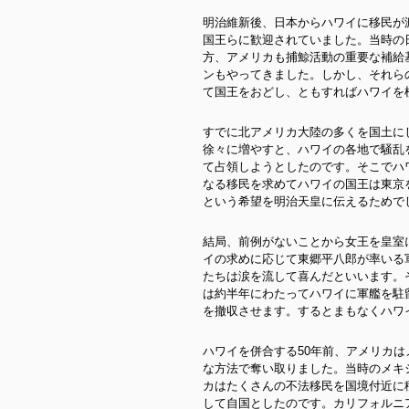
明治維新後、日本からハワイに移民が
国王らに歓迎されていました。当時の
方、アメリカも捕鯨活動の重要な補給
ンもやってきました。しかし、それら
て国王をおどし、ともすればハワイを
すでに北アメリカ大陸の多くを国土に
徐々に増やすと、ハワイの各地で騒乱
て占領しようとしたのです。そこでハ
なる移民を求めてハワイの国王は東京
という希望を明治天皇に伝えるためで
結局、前例がないことから女王を皇室
イの求めに応じて東郷平八郎が率いる
たちは涙を流して喜んだといいます。
は約半年にわたってハワイに軍艦を駐
を撤収させます。するとまもなくハワ
ハワイを併合する50年前、アメリカ
な方法で奪い取りました。当時のメキ
カはたくさんの不法移民を国境付近に
して自国としたのです。カリフォルニ