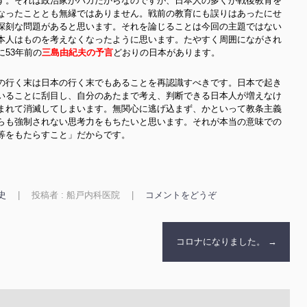
す。それは政治家がバカだからなのですが、日本人の多くが戦後教育を
なったこととも無縁ではありません。戦前の教育にも誤りはあったにせ
深刻な問題があると思います。それを論じることは今回の主題ではない
本人はものを考えなくなったように思います。たやすく周囲にながされ
53年前の
三島由紀夫の予言
どおりの日本があります。
の行く末は日本の行く末でもあることを再認識すべきです。日本で起き
いることに刮目し、自分のあたまで考え、判断できる日本人が増えなけ
まれて消滅してしまいます。無関心に逃げ込まず、かといって教条主義
らも強制されない思考力をもちたいと思います。それが本当の意味での
等をもたらすこと」だからです。
史
|
投稿者 : 船戸内科医院
|
コメントをどうぞ
コロナになりました。
→