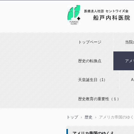
トップページ
当院
歴史の転換点
アメ
天皇誕生日（1）
歴史教育の重要性（１）
トップ
›
歴史
›
アメリカ帝国のゆく
アメリカ帝国のゆくえ