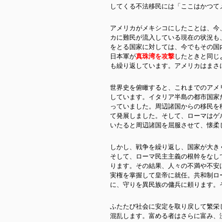
してくる不法移民には「ここはかつて
アメリカがメキシコにしたことは、今
カに難民が流入している現在の状況も
をとる国家に対しては、今でもその国
日本軍が
真珠湾を攻撃
したときと同じ
も繰り返しています。アメリカはまさ
世界史を俯瞰すると、これまでのアメ
しています。イタリア半島の都市国家
っていました。周辺諸国からの移民を
て発展しました。そして、ローマはゲ
いたると周辺諸国を屈服させて、懐柔
しかし、戦争を繰り返し、国家が大き
そして、ローマ民主主義の根幹をなし
ります。その結果、人々の不満や不安
実権を掌握して皇帝に就任。共和制ロ
に、守りを異民族の傭兵に頼ります。
ふたたび社会に安定を取り戻して繁栄
混乱します。富める者はさらに富み、