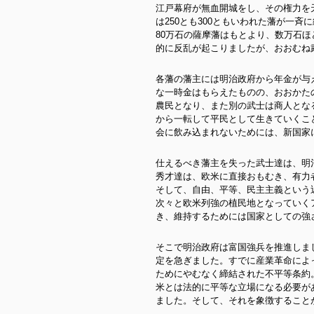
江戸幕府が無血開城をし、その権力を
は250とも300ともいわれた藩が一
80万石の薩摩藩はもとより、数万石
的に反乱が起こりましたが、おおむね
各藩の藩主には明治政府から年金が与
な一時金はもらえたものの、おおかた
農民となり、また別の武士は商人とな
から一転して平民として生きていくこ
会に飲み込まれないためには、新国家
仕えるべき藩主を失った武士達は、明
秀才達は、欧米に直接おもむき、有力
そして、自由、平等、民主主義という
次々と欧米列強の植民地となっていく
き、維持するためには国家としての強
そこで明治政府は富国強兵を推進しま
定を急ぎました。すでに産業革命によ
ためにやむなく締結された不平等条約
米とは法的に平等な立場になる必要が
ました。そして、それを象徴すること