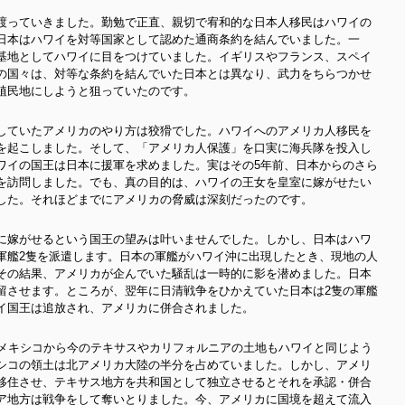
渡っていきました。勤勉で正直、親切で宥和的な日本人移民はハワイの
日本はハワイを対等国家として認めた通商条約を結んでいました。一
基地としてハワイに目をつけていました。イギリスやフランス、スペイ
の国々は、対等な条約を結んでいた日本とは異なり、武力をちらつかせ
植民地にしようと狙っていたのです。
していたアメリカのやり方は狡猾でした。ハワイへのアメリカ人移民を
を起こしました。そして、「アメリカ人保護」を口実に海兵隊を投入し
ワイの国王は日本に援軍を求めました。実はその5年前、日本からのさら
を訪問しました。でも、真の目的は、ハワイの王女を皇室に嫁がせたい
した。それほどまでにアメリカの脅威は深刻だったのです。
に嫁がせるという国王の望みは叶いませんでした。しかし、日本はハワ
軍艦2隻を派遣します。日本の軍艦がハワイ沖に出現したとき、現地の人
その結果、アメリカが企んでいた騒乱は一時的に影を潜めました。日本
留させます。ところが、翌年に日清戦争をひかえていた日本は2隻の軍艦
イ国王は追放され、アメリカに併合されました。
はメキシコから今のテキサスやカリフォルニアの土地もハワイと同じよう
シコの領土は北アメリカ大陸の半分を占めていました。しかし、アメリ
移住させ、テキサス地方を共和国として独立させるとそれを承認・併合
ア地方は戦争をして奪いとりました。今、アメリカに国境を超えて流入