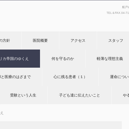
船戸
TEL＆FAX.
04-7
の方針
医院概要
アクセス
スタッフ
リカ帝国のゆくえ
何を守るのか
軽薄な理想主義
AIと医療のはざまで
心に残る患者（１）
運命につい
受験という人生
子ども達に伝えたいこと
や
え