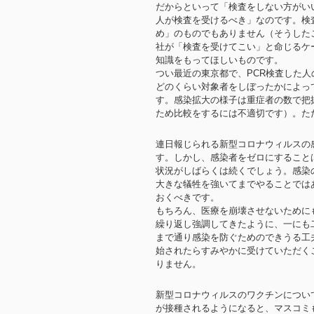
だからといって「検査をしない方がい
人が検査を受けるべき」なのです。検
め」のものでもありません（そうした
社が「検査を受けてこい」と命じるケ
知識をもってほしいものです。
つい最近の東京都で、PCR検査した人
どのくらい対象者をしぼったかによっ
す。感染拡大の様子は重症者の数で把
ため比較をするには不適切です）。た
連日報じられる新型コロナウィルスの
す。しかし、感染者をゼロにすること
状況がしばらくは続くでしょう。感染
大きな犠牲を強いてまでやることでは
おくべきです。
もちろん、医療を崩壊させないために
繰り返し強調してきたように、一にも
まで通り感染を防ぐためのできうる工
始されたらすみやかに受けていただく
りません。
新型コロナウィルスのワクチンについ
が接種されるようになると、マスコミ