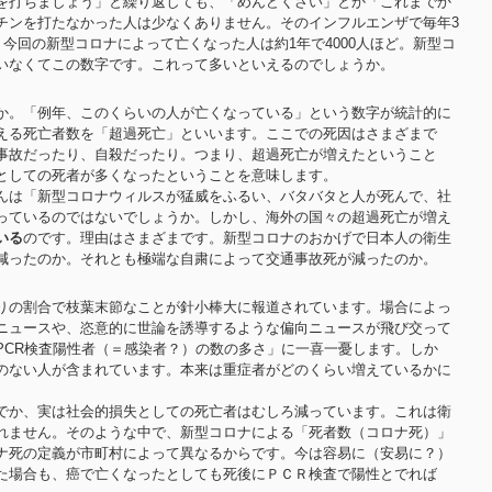
を打ちましょう」と繰り返しても、「めんどくさい」とか「これまでか
チンを打たなかった人は少なくありません。そのインフルエンザで毎年3
。今回の新型コロナによって亡くなった人は約1年で4000人ほど。新型コ
いなくてこの数字です。これって多いといえるのでしょうか。
か。「例年、このくらいの人が亡くなっている」という数字が統計的に
える死亡者数を「超過死亡」といいます。ここでの死因はさまざまで
事故だったり、自殺だったり。つまり、超過死亡が増えたということ
としての死者が多くなったということを意味します。
んは「新型コロナウィルスが猛威をふるい、バタバタと人が死んで、社
っているのではないでしょうか。しかし、海外の国々の超過死亡が増え
いる
のです。理由はさまざまです。新型コロナのおかげで日本人の衛生
減ったのか。それとも極端な自粛によって交通事故死が減ったのか。
りの割合で枝葉末節なことが針小棒大に報道されています。場合によっ
ニュースや、恣意的に世論を誘導するような偏向ニュースが飛び交って
PCR検査陽性者（＝感染者？）の数の多さ」に一喜一憂します。しか
のない人が含まれています。本来は重症者がどのくらい増えているかに
でか、実は社会的損失としての死亡者はむしろ減っています。これは衛
れません。そのような中で、新型コロナによる「死者数（コロナ死）」
ナ死の定義が市町村によって異なるからです。今は容易に（安易に？）
た場合も、癌で亡くなったとしても死後にＰＣＲ検査で陽性とでれば