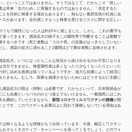
い」ということではありません。そうではなくて、だからこそ「怪しい
査は本来「念のため」に実施するものではありません。「否定するた
ことを目的に検査する場合もあります）。熱もない風邪症状の社員に会
ースがあります。会社側こそもっと検査を受けるリスクに関する正しい
のうちで陽性になった人は約15％に達しました。しかし、これの数字も
て違ってきます。感染拡大の様子をこの陽性率で判断することは困難で
握するべきです（死亡者数は「コロナ死」の定義がはっきりしていない
だし、感染の拡大に遅れること2週間ほどで重症者数に反映されます。
感染拡大。いつになったらこんな状況から抜け出せるのか不安になりま
は当分できません。検査陽性者は多くなったり少なくなったりといった
の封じ込めを政府は狙っているようですが、強力な自粛によって経済に
ありません。むしろ、医療を崩壊させないためにはどうするかに主眼に
も感染拡大の阻止（抑制）は必要です。だからといって、日本医師会が
二にも自粛というバカのひとつ覚えでもいけません。一般国民にはこれ
夫を継続していただきながら、
新型コロナウィルスワクチンの接種
が開
ことです。このワクチンを必要以上に恐れて接種しないでいる理由はあ
ては怖くなるような情報がもう出回っています。今後、幅広くワクチン
もおそらくネガティブ・キャンペーンを張ってくるでしょう。どのワイ