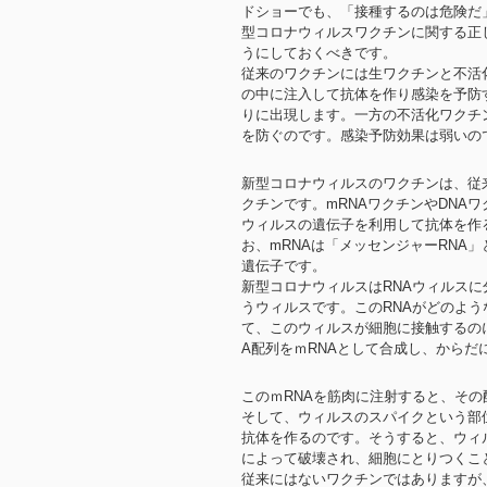
ドショーでも、「接種するのは危険だ
型コロナウィルスワクチンに関する正
うにしておくべきです。
従来のワクチンには生ワクチンと不活
の中に注入して抗体を作り感染を予防
りに出現します。一方の不活化ワクチ
を防ぐのです。感染予防効果は弱いの
新型コロナウィルスのワクチンは、従
クチンです。mRNAワクチンやDNA
ウィルスの遺伝子を利用して抗体を作
お、mRNAは「メッセンジャーRNA
遺伝子です。
新型コロナウィルスはRNAウィルスに
うウィルスです。このRNAがどのよ
て、このウィルスが細胞に接触するの
A配列をｍRNAとして合成し、から
このｍRNAを筋肉に注射すると、そ
そして、ウィルスのスパイクという部
抗体を作るのです。そうすると、ウィ
によって破壊され、細胞にとりつくこ
従来にはないワクチンではありますが