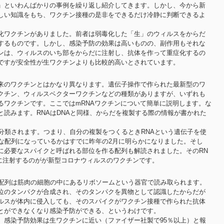
」といわんばかりの事例を繰り返し紹介してきます。しかし、今から新
しい知識をもち、ワクチン接種の是非をできるだけ冷静に判断できるよ
化ワクチンがありました。前者は弱毒化した「生」のウィルスをからだ
するものです。しかし、感染予防の効果は高いものの、副作用もそれな
ンは、ウィルスのいち部をからだに注射し、抗体を作って重症化するの
ですが安全性が生ワクチンよりも比較的高いとされています。
来のワクチンとはかなり異なります。遺伝子操作で作られた最新型のワ
ワクチン、ウィルスベクターワクチンなどの種類がありますが、いずれも
るワクチンです。ここではmRNAワクチンについて簡単に説明します。な
」と読みます。RNAはDNAと同様、からだを複製する際の情報が書かれた
分類されます。つまり、自分の複製をつくるときRNAという遺伝子を使
うな配列になっているかはすでに昨年の2月に明らかになりました。そし
に必要なスパイクと呼ばれる部位を作る配列も解読されました。そのRN
だに注射するのがが新型コロナウィルスのワクチンです。
の配列は筋肉の細胞の中にあるリボソームという器官で読み取られます。
位のタンパクが合成され、そのタンパクを異物として認識したからだが
ルスが体内に侵入しても、そのスパイクがワクチン接種で作られた抗体
とができなくなり感染予防ができる、というわけです。
、感染予防効果は生ワクチンに近い（ファイザー社製で95％以上）と報