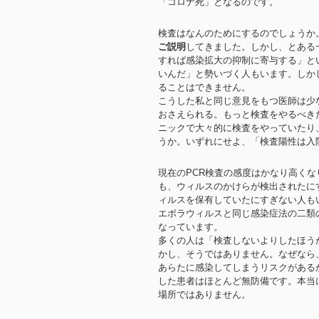
「コロナ死」となるのです。
検査はなんのためにするのでしょうか
ご説明
してきました。しかし、とある
すれば感染拡大の抑制に寄与する」と
いんだ」と勢いづく人もいます。しか
ることはできません。
こうした私と同じ意見をもつ医師は少
おさえられる。もっと検査をやるべき
ニックで大々的に検査をやっていたり
うか。いずれにせよ、「検査陽性は入
現在のPCR検査の感度はかなり高く
も、ウィルスのかけらが検出されたに
ィルスを保有していたにすぎない人も
エボラウィルスと同じ感染症法の二類
なっています。
多くの人は「検査しないよりしたほう
かし、そうではありません。なぜなら
あらたに感染してしまうリスクがある
した患者はほとんど無防備です。本当
場所ではありません。