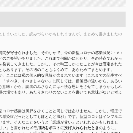
てしまいました。読みづらいかもしれませんが、まとめて書きましたの
質問が寄せられました。そのなかで、今の新型コロナの感染状況につい
とのご要望がありました。これまで何回かにわたり、その時点でわかっ
を発表してきました。しかし、その時正しかったことが今は否定された
ともあります。その辺のこともふくめて、あらためてまとめます。
が、ここには私の個人的な見解が含まれています（これまでの記事すべ
」「すべき、すべきじゃない」に関しては、価値観の違いから、あるい
う意味）から、読者のみさなんには不快な思いをさせてしまうかもしれ
明の場でもあり、あたりさわりのないことを書いても意味がないと考え
型コロナ感染は風邪をひくことと同じではありません。しかし、軽症で
ス感染症だったとしてもほとんど風邪」です。新型コロナはインフルエ
います。そんなことをいうと「認識が甘い」といわれるかもしれませ
甘い」と書かれた
メモ用紙をポストに投げ入れられたとき
のように。