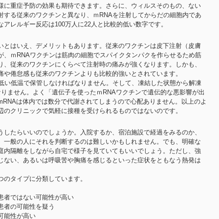
様に重症予防の効果も期待できます。さらに、ウィルスそのもの、ない
射する従来のワクチンと異なり、ｍRNAを注射してからだの細胞内であ
アレルギー反応は100万人に22人と比較的低い数字です。
いとはいえ、デメリットもあります。従来のワクチンは皮下注射（皮膚
が、ｍRNAワクチンは筋肉の細胞でスパイクタンパクを作らせるため筋
り、従来のワクチンにくらべて注射時の痛みが強くなります。しかも、
痛や倦怠感も従来のワクチンよりも比較的強いとされています。
て低い低温で保管しなければなりません。そして、凍結した状態から解凍
なりません。よく「遺伝子を使ったｍRNAワクチンで遺伝的な悪影響が出
mRNAは体内では数分で代謝されてしまうので心配ありません。以上のよ
辺のクリニックで気軽に接種を受けられるものではないのです。
うしたらいいのでしょうか。入院するか、宿泊施設で経過をみるのか、
。一般の人にそれを判断するのは難しいかもしれません。でも、明確な
庭内隔離をしながら自宅で様子を見ていてもいいでしょう。ただし、強
じない、あるいは呼吸苦や胸痛を感じるといった症状をともなう熱発は
つのタイプに分類しています。
患者ではない可能性が高い
患者の可能性を疑う
可能性が高い