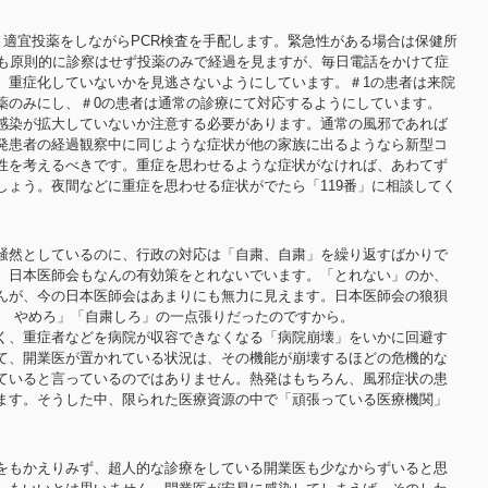
、適宜投薬をしながらPCR検査を手配します。緊急性がある場合は保健所
合も原則的に診察はせず投薬のみで経過を見ますが、毎日電話をかけて症
、重症化していないかを見逃さないようにしています。＃1の患者は来院
薬のみにし、＃0の患者は通常の診療にて対応するようにしています。
感染が拡大していないか注意する必要があります。通常の風邪であれば
発患者の経過観察中に同じような症状が他の家族に出るようなら新型コ
性を考えるべきです。重症を思わせるような症状がなければ、あわてず
しょう。夜間などに重症を思わせる症状がでたら「119番」に相談してく
騒然としているのに、行政の対応は「自粛、自粛」を繰り返すばかりで
。日本医師会もなんの有効策をとれないでいます。「とれない」のか、
んが、今の日本医師会はあまりにも無力に見えます。日本医師会の狼狽
o やめろ」「自粛しろ」の一点張りだったのですから。
く、重症者などを病院が収容できなくなる「病院崩壊」をいかに回避す
て、開業医が置かれている状況は、その機能が崩壊するほどの危機的な
ていると言っているのではありません。熱発はもちろん、風邪症状の患
ます。そうした中、限られた医療資源の中で「頑張っている医療機関」
をもかえりみず、超人的な診療をしている開業医も少なからずいると思