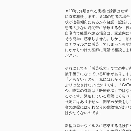
＃100に分類される患者は診察はせず
に直接相談します。＃10の患者の場
状が改善傾向にあるかを確認・記録し
患者の少ない時間帯に診療するか、投
自宅内で経過を診る場合は、家族内に
そう簡単に感染しません。しかし、熱
ロナウィルスに感染してしまった可能
にかかりつけの医師に電話で相談しま
ださい。
それにしても「感染拡大」で世の中が
後手後手になっている印象があります
「とらない」のか、私にはわかりませ
ぶりはなさけないばかりです。「GoT
今、喫緊の課題は「医療崩壊」ではな
るかです。緊迫している病院にくらべ
状況にはありません。開業医が楽をし
者の診療にはそれなりの危険性があり
は少なくないのです。
新型コロナウィルスに感染する危険性