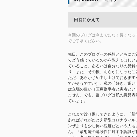
回答にかえて
今回のブログは今までになく長くなっ
でご了承ください。
先日、このブログへの感想とともにご
てどう感じているのかを教えてほしい
ていること、あるいは自分なりの見解
り、また、その後、明らかになったこ
ただ、あらかじめ申し上げておきます
てがそうですが）。私の「好き、嫌い
は立場の違い（医療従事者と患者とい
ません。でも、当ブログは私の意見表
ています。
これまで繰り返してきたように、「新
あればそれがたとえ新型コロナウィル
ンザよりも少し怖い程度だという人も
ん。「放射能の危険性に対する認識が