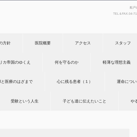
船戸
TEL＆FAX.
04-7
の方針
医院概要
アクセス
スタッフ
リカ帝国のゆくえ
何を守るのか
軽薄な理想主義
AIと医療のはざまで
心に残る患者（１）
運命につい
受験という人生
子ども達に伝えたいこと
や