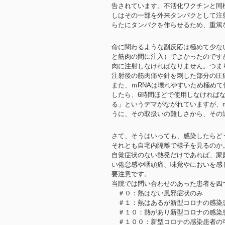
告されています。不活化ワクチンと同
しはその一部を外来タンパクとして注
らたにタンパクを作らせるため、重篤な
命に関わるような副反応は極めて少な
と筋肉の間に注入）でよかったのです
肉に注射しなければなりません。つま
注射後の筋肉痛や針を刺した部分の圧
また、ｍRNAは壊れやすいため極め
したら、6時間ほどで使用しなければ
る」というデマがながれていますが、
うに、その取扱いの難しさから、その
さて、そうはいっても、感染したらど
それとも自宅内隔離で様子を見るのか
自覚症状のない熱発だけであれば、家
い倦怠感や咽頭痛、味覚やにおいを感
要注意です。
当院では問い合わせのあった患者を四
＃０：熱はない風邪症状のみ
＃１：熱はあるが新型コロナの感染
＃１０：熱があり新型コロナの感染
＃１００：新型コロナの感染患者の