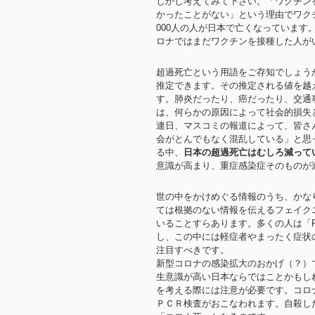
しかし考えてみて下さい。「ワクチン
かったことがない」という理由でワク
000人の人が日本で亡くなっています
ロナではまだワクチンを接種した人が
超過死亡という用語をご存知でしょう
推定できます。その推定される値を越
す。肺炎だったり、癌だったり、交通
は、何らかの原因によって社会的損失
連日、マスコミの報道によって、皆さ
会がとんでもなく混乱している」と思
る中、
日本の超過死亡はむしろ減って
意識が高まり、重症感染症そのものが
世の中をかけめぐる情報のうち、かな
ては根拠のない情報を伝えるフェイク
いることすらあります。多くの人は「
し、この中には軽症者やまったく症状
注目すべきです。
新型コロナの感染拡大のおかげ（？）
生意識が高い日本ならではことかもし
を考える際には注意が必要です。コロ
ＰＣＲ検査がおこなわれます。自殺し