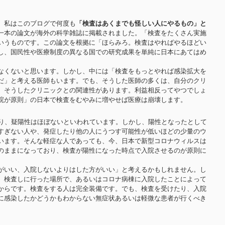
。私はこのブログで何度も
「検査はあくまでも怪しい人にやるもの」と
一本の論文が海外の科学雑誌に掲載されました。「検査をたくさん実施
いうものです。この論文を根拠に「ほらみろ。検査はやればやるほどい
し、国民性や医療制度の異なる国での研究成果を単純に日本にあてはめ
なくないと思います。しかし、中には「検査をもっとやれば感染拡大を
だ」と考える医師もいます。でも、そうした医師の多くは、自分のクリ
、そうしたクリニックとの関連性があります。利益相反ってやつでしょ
院が原則」の日本で検査をむやみに増やせば医療は崩壊します。
なり、疑陽性はほぼないといわれています。しかし、陽性となったとして
すぎない人や、発症したり他の人にうつす可能性が低いほどの少量のウ
います。そんな軽症な人であっても、今、日本で新型コロナウィルスは
のままになっており、検査が陽性になった時点で入院させるのが原則に
がいい、入院しないよりはした方がいい」と考えるかもしれません。し
、検査しに行った場所で、あるいはコロナ病棟に入院したことによって
からです。検査をする人は完全装備です。でも、検査を受けたり、入院
に感染したかどうかもわからない無症状あるいは軽微な患者が行くべき