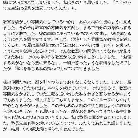
緒はついに切れてしまいました。私はそのとき思いました。「こうやっ
て先生達は授業を放棄していたんだ」と。
教室を騒がしい雰囲気にしている中心は、あの大柄の生徒のように見え
ました。その子は教室内の雰囲気を支配し、まるで自分の力を誇示する
ように大胆でした。彼の両脇に座っている仲のいい友達は、彼に媚びる
ようにそれを騒ぎ立てます。そして、混沌とした雰囲気が教室に充満し
てくると、今度は最前列の女の子達のおしゃべりは堰（せき）を切った
ように大きな声になるのです。そんな教室の力関係のようなものが見え
てきた私は、その大柄の子を教室から追い出すことにしました。「勉強
する気がないなら塾に来るな」。一瞬戸惑ったような表情をした彼でし
たが、退出を命じる私の指示に従って出て行きました。
彼の仲間たちは、顔を引きつらせておとなしくなりました。しかし、最
前列の女の子たちはおしゃべりを続けています。それはまるで、教室の
雰囲気をかき乱していた主犯を追い出した私をわざと怒らせるかのよう
でもありました。何度注意しても直りません。このグループにもやはり
中心となる子がいました。この子もあの大柄の生徒と同じように教室か
ら追い出そうか、とも思いましたが、親がお金を払ってきている生徒を
何人も追い出すわけにはいきません。私は塾長に相談することにしまし
た。塾長先生も手を焼いているようです。ふたりであれこれ話しました
が、結局、いい解決策は得られませんでした。