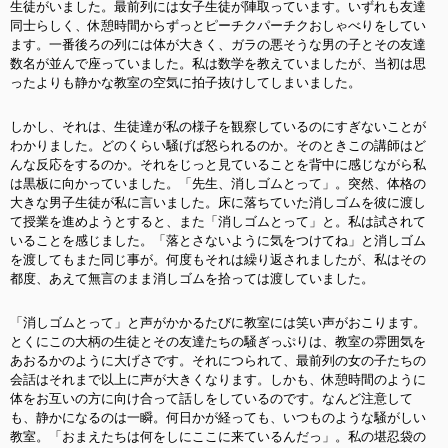
生徒がいました。最前列には女子生徒が陣取っています。いずれも友達
同士らしく、休憩時間からずっとピーチクパーチクおしゃべりをしてい
ます。一番後ろの列には体が大きく、ガラの悪そうな男の子とその友達
数名が並んで座っていました。私は数学を教えていましたが、当初は思
ったよりも静かな教室の空気に拍子抜けしてしまいました。
しかし、それは、生徒達が私の様子を観察しているのにすぎないことが
わかりました。どのくらい騒げば怒られるのか。そのときこの講師はど
んな反応をするのか。それをじっと見ていることを背中に感じながら私
は黒板に向かっていました。「先生、消しゴムとって」。突然、体格の
大きな男子生徒が私に言いました。床に落ちていた消しゴムを彼に渡し
て授業を進めようとすると、また「消しゴムとって」と。私は試されて
いることを感じました。「落とさないように気をつけてね」と消しゴム
を渡してもまた同じ事が。何度もそれは繰り返されましたが、私はその
都度、あえて無言のまま消しゴムを拾っては渡していました。
「消しゴムとって」と声がかかるたびに教室には笑い声がおこります。
とくにこの大柄の生徒とその友達たちの騒ぎっぷりは、教室の雰囲気を
あおるかのように大げさです。それにつられて、最前列の女の子たちの
会話はそれまで以上に声が大きくなります。しかも、休憩時間のように
体をお互いの方に向け合って話しをしているのです。なんど注意して
も、静かになるのは一瞬。何日かが経っても、いつものような騒がしい
教室。「おまえたちは何をしにここに来ているんだっ」。私の堪忍袋の