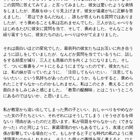
この質問に答えてみてよ」と言ってみました。彼女は驚いたような表情
をしましたが、黒板をゆっくり見上げます。彼女が遠慮がちに正解を答
えました。「君はできるんだねえ」。誰もが答えられる質問ではありま
したが、そう褒めることも私は忘れませんでした。三人がおしゃべりを
はじめるたびに彼女に質問を当て、そして、褒めました。そんなことを
繰り返すうちに、彼女たちのおしゃべりはやがて止まりました。
それは面白いほどの変化でした。最前列の彼女たちはお互いに向き合う
ように話しをしていましたが、なんどか質問を当てているうちに、話し
をする頻度が減り、三人とも黒板の方を向くようになりました。そし
て、ついに板書をノートにとるようにまでなったのです。彼女たちに
は、私の妹が言っていたように、「注目してもらいたい」「注意しても
らいたい」という気持ちがあったのでしょうか。もしかすると、褒めら
れたことすらなかったのかもしれません。私はこのとき、教えることの
面白さをしみじみと感じました。「教育の醍醐味」とはこういうところ
にあるのではないか、と思いました。
私が教室から追い出してしまった男の子といい、おしゃべりをやめなか
った女の子たちといい、それぞれにはそうしてしまう（そうせざるを得
ない）理由があったのだと思います。私が宿題をやらなかった（できな
かった）のと同じように。家庭環境のせいもあるでしょう。友達との関
係が影響している場合だって。もしかすると子ども時代の私のように発
達障害なのかもしれません。そうした個々の事情を深く考えると、ひと