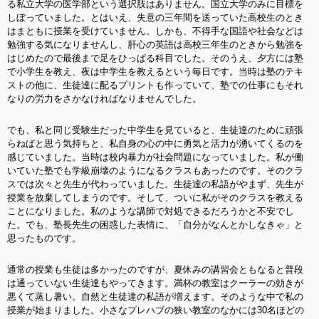
る私立大学の医学部という選択肢はありません。国立大学のみに目標を
しぼっていました。とはいえ、失意の三年間を送っていた高校生のとき
はまともに授業を受けていません。しかも、不得手な国語や社会などは
勉強する気になりませんし、肝心の英語は高校三年生のときから勉強を
はじめたので最後まで足をひっぱる科目でした。そのうえ、夕方には塾
で小学生を教え、夜は中学生を教えるという毎日です。当時は塾のテキ
ストの他に、生徒達に配るプリントも作っていて、塾での仕事にもそれ
なりの労力をさかなければなりませんでした。
でも、私と同じ受験生だった中学生を見ていると、生徒達のために頑張
らねばと思う気持ちと、私自身の心の中に勇気と活力が湧いてくるのを
感じていました。当時は校内暴力が社会問題になっていました。私が働
いていた塾でも学級崩壊のようになるクラスもあったのです。そのクラ
スでは次々と先生が代わっていました。生徒達の私語がやまず、先生が
授業を放棄してしまうのです。そして、ついに私がそのクラスを教える
ことになりました。私のような講師で対処できるだろうかと不安でし
た。でも、塾長先生の困惑した表情に、「自分がなんとかしなきゃ」と
思ったものです。
通常の授業も生徒は多かったのですが、夏休みの講習会ともなると普段
は通っていない生徒達もやってきます。満杯の教室はクーラーの効きが
悪くて蒸し暑い。自然と生徒達の私語が増えます。そのような中で私の
授業が始まりました。小さなプレハブの狭い教室のなかには30名ほどの