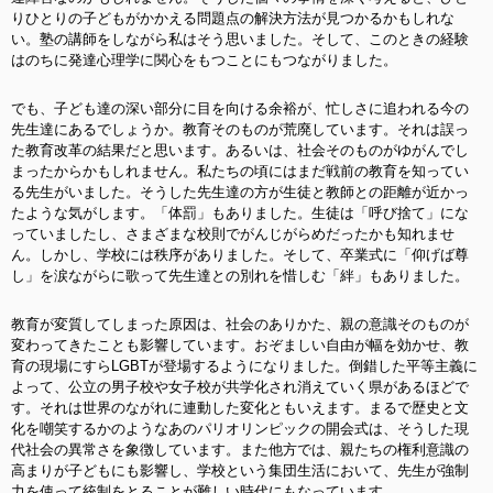
りひとりの子どもがかかえる問題点の解決方法が見つかるかもしれな
い。塾の講師をしながら私はそう思いました。そして、このときの経験
はのちに発達心理学に関心をもつことにもつながりました。
でも、子ども達の深い部分に目を向ける余裕が、忙しさに追われる今の
先生達にあるでしょうか。教育そのものが荒廃しています。それは誤っ
た教育改革の結果だと思います。あるいは、社会そのものがゆがんでし
まったからかもしれません。私たちの頃にはまだ戦前の教育を知ってい
る先生がいました。そうした先生達の方が生徒と教師との距離が近かっ
たような気がします。「体罰」もありました。生徒は「呼び捨て」にな
っていましたし、さまざまな校則でがんじがらめだったかも知れませ
ん。しかし、学校には秩序がありました。そして、卒業式に「仰げば尊
し」を涙ながらに歌って先生達との別れを惜しむ「絆」もありました。
教育が変質してしまった原因は、社会のありかた、親の意識そのものが
変わってきたことも影響しています。おぞましい自由が幅を効かせ、教
育の現場にすらLGBTが登場するようになりました。倒錯した平等主義に
よって、公立の男子校や女子校が共学化され消えていく県があるほどで
す。それは世界のながれに連動した変化ともいえます。まるで歴史と文
化を嘲笑するかのようなあのパリオリンピックの開会式は、そうした現
代社会の異常さを象徴しています。また他方では、親たちの権利意識の
高まりが子どもにも影響し、学校という集団生活において、先生が強制
力を使って統制をとることが難しい時代にもなっています。