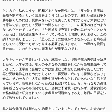
ところで、私のような「昭和どまんなか世代」は、「夏を制する者は、
受験を制する」という言葉をよく耳にしたものです。厳しい受験戦争を
勝ち抜くためには、夏休みをいかに充実したものにするかが大切だとい
う意味です。はたして受験生の皆さんにとって、この夏休みはどのよう
なものだったでしょうか。「計画通りで充実した夏休みだった」という
人たちは、他の受験生をリードしていることは間違いありません。この
調子で頑張りましょう。「思ったように勉強ができなかった」と肩を落
としている受験生もがっかりする必要はありません。この遅れを挽回す
るために、これからいかに頑張るかが重要なのです。
大学をいったん卒業したものの、就職をしないで医学部の再受験を決意
した私。大学卒業後、地元の小さな塾の講師をしながら受験勉強をして
いました。医学部に合格するのは無理だと断念した経緯があるだけに、
再び受験勉強をはじめたからといって再受験に成功する保障などありま
せん。その一方で、大学の同級生達が社会人としてのあらたな生活を送
っています。就職をしなかったのは私だけでしたから、それなりの孤独
感を感じながらの再出発でした。当初は予備校へは行かず、受験雑誌の
合格体験記で紹介されている参考書や問題集をそろえ、毎日の日課を決
めて勉強をしていました。
親とは金銭面では頼らない約束をしていました。ですから、お金のかか