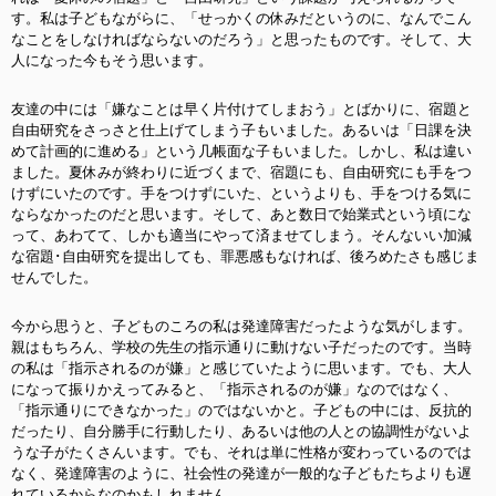
す。私は子どもながらに、「せっかくの休みだというのに、なんでこん
なことをしなければならないのだろう」と思ったものです。そして、大
人になった今もそう思います。
友達の中には「嫌なことは早く片付けてしまおう」とばかりに、宿題と
自由研究をさっさと仕上げてしまう子もいました。あるいは「日課を決
めて計画的に進める」という几帳面な子もいました。しかし、私は違い
ました。夏休みが終わりに近づくまで、宿題にも、自由研究にも手をつ
けずにいたのです。手をつけずにいた、というよりも、手をつける気に
ならなかったのだと思います。そして、あと数日で始業式という頃にな
って、あわてて、しかも適当にやって済ませてしまう。そんないい加減
な宿題･自由研究を提出しても、罪悪感もなければ、後ろめたさも感じま
せんでした。
今から思うと、子どものころの私は発達障害だったような気がします。
親はもちろん、学校の先生の指示通りに動けない子だったのです。当時
の私は「指示されるのが嫌」と感じていたように思います。でも、大人
になって振りかえってみると、「指示されるのが嫌」なのではなく、
「指示通りにできなかった」のではないかと。子どもの中には、反抗的
だったり、自分勝手に行動したり、あるいは他の人との協調性がないよ
うな子がたくさんいます。でも、それは単に性格が変わっているのでは
なく、発達障害のように、社会性の発達が一般的な子どもたちよりも遅
れているからなのかもしれません。