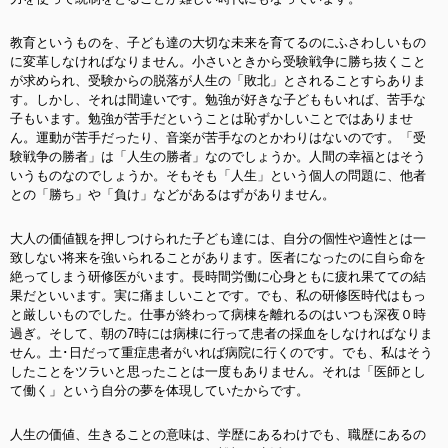
教育というものを、子ども達の大切な未来を育てるのにふさわしいもの
に変革しなければなりません。小さいときから受験戦争に勝ち抜くこと
が求められ、受験からの脱落が人生の「敗北」とされることすらありま
す。しかし、それは間違いです。
勉強が好きな子どももいれば、苦手な
子もいます。勉強が苦手だということは恥ずかしいことではありませ
ん。運動が苦手だったり、音楽が苦手なのとかわりはないのです。「受
験戦争の勝者」は「人生の勝者」なのでしょうか。人間の幸福とはそう
いうものなのでしょうか。そもそも「人生」という個人の問題に、他者
との「勝ち」や「負け」などがあるはずがありません。
大人の価値観を押しつけられた子ども達には、自分の個性や適性とは一
致しない将来を強いられることがあります。医者になったのに自ら命を
絶ってしまう研修医がいます。長時間労働に心身ともに疲れ果てての結
果だといいます。実に痛ましいことです。でも、私の研修医時代はもっ
と厳しいものでした。仕事が終わって病棟を離れるのはいつも深夜０時
過ぎ。そして、朝の7時には病棟に行って患者の採血をしなければなりま
せん。土･日だって重症患者がいれば病院に行くのです。でも、私はそう
したことをツラいと思ったことは一度もありません。それは「医師とし
て働く」という自分の夢を体現していたからです。
人生の価値、生きることの意味は、学歴にあるわけでも、職歴にあるの