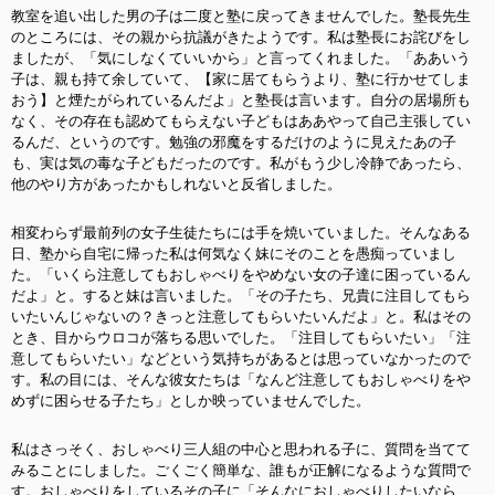
教室を追い出した男の子は二度と塾に戻ってきませんでした。塾長先生
のところには、その親から抗議がきたようです。私は塾長にお詫びをし
ましたが、「気にしなくていいから」と言ってくれました。「ああいう
子は、親も持て余していて、【家に居てもらうより、塾に行かせてしま
おう】と煙たがられているんだよ」と塾長は言います。自分の居場所も
なく、その存在も認めてもらえない子どもはああやって自己主張してい
るんだ、というのです。勉強の邪魔をするだけのように見えたあの子
も、実は気の毒な子どもだったのです。私がもう少し冷静であったら、
他のやり方があったかもしれないと反省しました。
相変わらず最前列の女子生徒たちには手を焼いていました。そんなある
日、塾から自宅に帰った私は何気なく妹にそのことを愚痴っていまし
た。「いくら注意してもおしゃべりをやめない女の子達に困っているん
だよ」と。すると妹は言いました。「その子たち、兄貴に注目してもら
いたいんじゃないの？きっと注意してもらいたいんだよ」と。私はその
とき、目からウロコが落ちる思いでした。「注目してもらいたい」「注
意してもらいたい」などという気持ちがあるとは思っていなかったので
す。私の目には、そんな彼女たちは「なんど注意してもおしゃべりをや
めずに困らせる子たち」としか映っていませんでした。
私はさっそく、おしゃべり三人組の中心と思われる子に、質問を当てて
みることにしました。ごくごく簡単な、誰もが正解になるような質問で
す。おしゃべりをしているその子に「そんなにおしゃべりしたいなら、