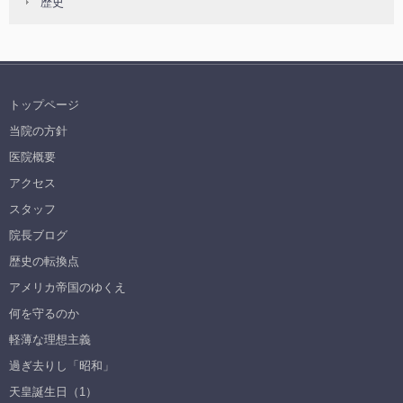
歴史
トップページ
当院の方針
医院概要
アクセス
スタッフ
院長ブログ
歴史の転換点
アメリカ帝国のゆくえ
何を守るのか
軽薄な理想主義
過ぎ去りし「昭和」
天皇誕生日（1）