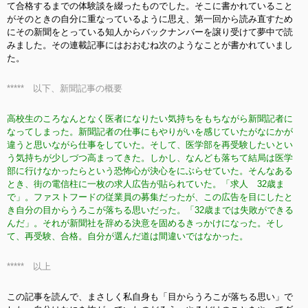
て合格するまでの体験談を綴ったものでした。そこに書かれていること
がそのときの自分に重なっているように思え、第一回から読み直すため
にその新聞をとっている知人からバックナンバーを譲り受けて夢中で読
みました。その連載記事にはおおむね次のようなことが書かれていまし
た。
***** 以下、新聞記事の概要
高校生のころなんとなく医者になりたい気持ちをもちながら新聞記者に
なってしまった。新聞記者の仕事にもやりがいを感じていたがなにかが
違うと思いながら仕事をしていた。そして、医学部を再受験したいとい
う気持ちが少しづつ高まってきた。しかし、なんども落ちて結局は医学
部に行けなかったらという恐怖心が決心をにぶらせていた。そんなある
とき、街の電信柱に一枚の求人広告が貼られていた。「求人 32歳ま
で」。ファストフードの従業員の募集だったが、この広告を目にしたと
き自分の目からうろこが落ちる思いだった。「32歳までは失敗ができる
んだ」。それが新聞社を辞める決意を固めるきっかけになった。そし
て、再受験、合格。自分が選んだ道は間違いではなかった。
***** 以上
この記事を読んで、まさしく私自身も「目からうろこが落ちる思い」で