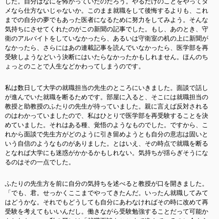
した。自分はなにを怖がっていたのだろう。やるだけのことをやってダ
メなら仕方ないじゃないか。このまま就職をして後悔するよりも、これ
までの自分の夢でもあった医者になるために努力をしてみよう。そんな
気持ちにさせてくれたのがこの新聞の記事でした。もし、あのとき、守
衛のアルバイトをしていなかったら、あるいは守衛室の机の上に新聞が
なかったら、さらにはあの連載記事を読んでいなかったら、医学部を再
受験しようなどいう決断にはいたらなかったかもしれません。ほんのち
ょっとのことで人生などかわってしまうのです。
私は数日して大学の就職担当の先生のところにいきました。面談で話し
が進んでいた就職を断るためです。部屋に入ると、そこには就職担当の
教授と助教授のふたりの先生が待っていました。親に言えば反対される
のはわかっていましたので、私はひとりで医学部を再受験することを決
めていました。それはある種、覚悟のようなものでした。ですから、こ
れから面談で先生方がどのように引き留めようとも自分の意志は固いと
いう自信のようなものがありました。とはいえ、その時点で就職を断る
となれば大学にも迷惑がかかるかもしれない。気持ちが揺らぎそうにな
るのはその一点でした。
ふたりの先生方を前に自分の気持ちを述べると教授が口を開きました。
「でも、君。せっかくここまでやってきたんだ。いったん就職してみて
はどうかな。それでもどうしても自分にあわなければその時に改めて再
受験を考えてもいいんだし。働きながら受験勉強することだって可能か