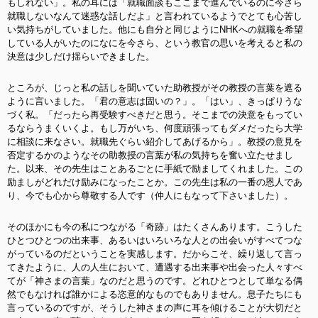
もしれない」。私の耳には「就職面談もここまで進んでいるのに今さら
就職しないなんて迷惑な話しだよ」と言われているようでとても心苦し
い気持ちがしていました。他にも自分と同じようにNHKへの就職を希望
している人がいたのになにを今さら、という教官の思いを考えると私の
決意は少しだけ揺らいできました。
ところが、じっと私の話しを聞いていた助教授がその教授の言葉を遮る
ように言いました。「君の意志は固いの？」。「はい」、きっぱりうな
づく私。「だったら再受験すべきだと思う。そこまでの決意をもってい
るならうまくいくよ。もし万がいち、何度頑張ってもダメだったら大学
に相談に来なさい。就職先ぐらい紹介してあげるから」。教授の意見を
否定するかのようなその助教授の言葉が私の気持ちを奮い立たせまし
た。以来、その先生はことあるごとに手紙で励ましてくれました。この
励ましがどれだけ励みになったことか。この先生は私の一番の恩人であ
り、今でも心から尊敬する人です（仲人にもなって下さいました）。
そのほかにも今の私につながる「奇跡」はたくさんあります。こうした
ひとつひとつの出来事、あるいはいろいろな人との出会いがすべてつな
がっているのだということを実感します。だからこそ、繰り返して言っ
てきたように、人の人生において、遭遇する出来事や出会った人々すべ
てが「神さまの言葉」なのだと思うのです。どれひとつとして単なる偶
然でもなければ誰かによる恣意的なものでもありません。息子たちにも
言っているのですが、そうした神さまの声に耳を傾けることが大切だと