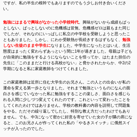
ですが、私の半生の根幹でもありますのでもう少しお付き合いくださ
い。
勉強にはまるで興味がなかった小学校時代
。興味がないから成績もぱっ
としない。ぱっとしないのに危機感は
皆無。危機感ゼロは親もまた同じ
でしたが、それなのにいっぱしに私立の中学校を受験しようと思ったこ
ともありました。しかし、にわか受験熱が長続きするはずもなく、
勉強
しない生徒のまま中学生に
なりました。中学生になったとはいえ、生活
態度はまったく変わらずあっという間に1年が過ぎました。母親は子ども
が自発的に勉強をするようにならないことを悟ってか、はたまた担任の
先生に「このままだと行ける高校がない」と脅かされたからか、中2の2
学期になると私に家庭教師をつけてくれました。
この家庭教師は近所に住む大学生のお兄さん。この人との出会いが私の
運命を変える第一歩となりました。それまで勉強というものになんの面
白さを感じていなかった私に勉強をすることの楽しさ、面白さを感じら
れる人間に少しづつ変えてくれたのです。これといって変わったことを
してくれたわけではありません。学校の教科書の内容を説明して問題集
をやる。ただその繰り返しでしたし、特別な教え方だったわけでもあり
ません。でも、中3になって密かに好意を寄せていた女の子が隣の席にな
ると、このお兄さんが作ってくれた私の「やるきスイッチ」に俄然スイ
ッチが入ったのでした。