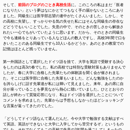
そして、
前回のブログのごとき高校生活
に。このころの私はまだ「医者
になりたい」という夢はなにかとてつもなく手の届かないところにあり
ました。同級生には医学部志望の連中がたくさんいました。しかし、そ
の高校に失望し、すっかりやる気の失せた私にはそんな同級生の存在な
どどうでもいいことでした。失意の中で、そのときの苦しさから解放さ
れたい一心でもがいていたように思います。だから、そのときの同級生
で今も連絡をとりあっている人などほんの数人ですし、高校3年間で口を
きいたことのある同級生ですら10人いるかどうか。あのときの教室での
記憶はほとんど残っていません。
第一外国語として選択したドイツ語を捨て、大学を英語で受験する決心
をしたのは高3の春でした。私の高校では特別な受験対策もありませんで
したが、春に大学に合格した先輩たちの体験談を聞く会が催されまし
た。そこには医学部に合格した先輩もいました。どんな勉強をしたのか
を誇らしげに話す先輩達が私には輝いて見えました。来年、あの席に自
分が座っていることを夢見ながら熱心に聴いていました。ひととおりの
話しが終わって質疑応答になり、私はドイツ語を選択したことについて
コメントを求めました。先輩からは予想もしなかったほどショッキング
な言葉が返ってきたのでした。
「どうしてドイツ語なんて選んだんだ。今や大学で勉強する文献はすべ
て英語。英語ができないと大学に入学してから苦労するぞ」というもの
でした。それでなくてもこの高校で失意の2年間を過ごしてしまったの