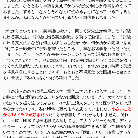
しました。ひととおり単語を覚えてからふたたび同じ参考書をめくって
みました。すると、なんとそれなりに読めるようになっているではあり
ませんか。私はなんとかやっていけるという自信をもちました。
それからというもの、英単語に続いて、同じく森先生が執筆した「試験
に出る英文法」「試験に出る英文解釈」を買って勉強しました。「試験
に出る英文法」などは何度も繰り返したせいか、何か所かの間違いを見
つけて森一郎先生に手紙を書いたところ、丁重なお返事をいただいたり
しました。こうしたことがモチベーションとなって英語の勉強を後押し
してくれたのでした。その意味で森一郎先生は私にとっては英語を救っ
てくれた恩師だったともいえます。とはいえ、さすがに短い時間で英語
を得意科目にすることはできず、もともと不得意だった国語や社会とと
もに最後まで私の足をひっぱる科目でした。
一年の浪人ののちに理工系の大学（電子工学専攻）に入学しました。そ
の時点で私は医者になることをなかば断念していました。大学入学まで
の道のりを振り返ってみると、それ以上浪人をしてまで医学部をとは思
わなかったのです。私はNHKに勤めようと思っていました。
小さいころ
からTVドラマが好きだった
ことが影響していたかもしれません。それ
に、当時、NHKでは技術職で入局しても、アナウンサーや記者、ディレ
クター、カメラマンなどいろいろな職種を経験できると聞いて興味が湧
いてきたのです。いつしか私の頭の中から「医師」という職業はすっか