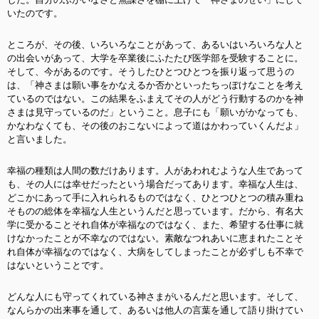
いたのです。
ところが、その後、いろいろなことがあって、あるいはいろいろな人と
の出会いがあって、大学を卒業後にふたたび医学部を受験することに。
そして、今があるのです。そうしたひとつひとつを振り返って思うの
は、「神さまは願い事をかなえるか否かといったちっぽけなことを考え
ているのではない。この結果をふまえてその人がどう行動するのかを神
さまは見守っているのだ」ということ。息子にも「願いがかなっても、
かなわなくても、その後のおこないによって道はかわっていくんだよ」
と言いました。
幸福の種類は人間の数だけあります。人があわれむような人生であって
も、その人には幸せだったという場合だってあります。幸福な人生は、
どこかにあって手に入れられるものではなく、ひとつひとつの積み重ね
そものの総体を幸福な人生というんだと思っています。だから、有名大
学に受かることそれ自体が幸福なのではなく、また、希望する仕事に就
けなかったことが不幸なのではない。素敵なつれあいに恵まれたことそ
れ自体が幸福なのではなく、大病をしてしまったことが必ずしも不幸で
はないということです。
どんな人にも守ってくれている神さまがいるんだと思います。そして、
なんらかの出来事を通して、あるいは他人の言葉を通して語り掛けてい