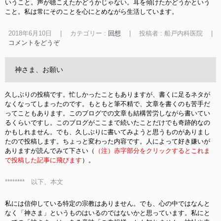
いうこと。声が聴こえたかどうかじゃない。耳を傾けたかどうかという
こと。私は常にそのことを心にとめながら生活しています。
2018年6月10日
|
カテゴリー :
回想
|
投稿者 : 船戸内科医院
|
コメントをどうぞ
神さま、お願い
久しぶりの投稿です。忙しかったこともありますが、書くに足るネタが
なくなってしまったのです。もともと筆不精で、文章を書くのも苦手だ
ってこともあります。このブログでの文章も結構苦労しながら書いてい
るくらいですし。このブログがここまで続いたことだけでも奇跡的なの
かもしれません。でも、久しぶりに書いてみようと思うものがありまし
たので投稿します。ちょっと変わった内容です。人によって好き嫌いが
ありますが読んでみて下さい（
（注）赤字部分をクリックするとこれま
で投稿した記事に飛びます
）。
******** 以下、本文
私には信仰している特定の宗教はありません。でも、心の中ではなんと
なく「神さま」というものはいるのではないかと思っています。私にと