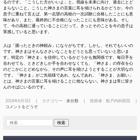
るのです。「こうした方がいいよ」と。視線を未来に向け、過去にとど
まらないこと。こうした神さまの言葉に耳を傾けられるかどうか。今の
息子に重ねて言えば、第一志望の高校の一次試験に合格したことにも意
味があり、また、最終的に不合格になったことにも意味がある。そし
て、今の高校に通っていることにだって。きっとそのことを今の息子は
実感していると思います。
人は「困ったときの神頼み」になりがちです。しかし、それでもいいの
です。神さまはそんなささいなことをどうとも思っていないと思いま
す。特定の「神さま」を信仰しているかどうかも無関係です。毎日手を
合わせても、ときどきしか手を合わせなくても、「神さま」の存在を心
のどこかにとどめながら、その声に耳を傾けようとすることが大切なの
です。「神さま」がご先祖様であれ、なんであれ、「神さま、お願い」
とは、神さまの言葉に耳を傾けることに他ならない。神さまは常に皆さ
んのそばにいるのです。
2018年6月3日
|
カテゴリー :
未分類
|
投稿者 : 船戸内科医院
|
コメントをどうぞ