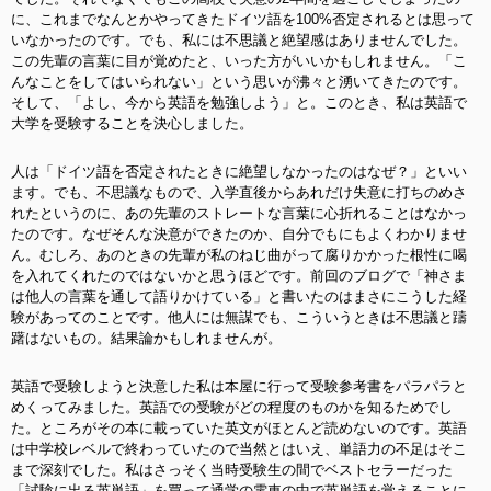
に、これまでなんとかやってきたドイツ語を100%否定されるとは思って
いなかったのです。でも、私には不思議と絶望感はありませんでした。
この先輩の言葉に目が覚めたと、いった方がいいかもしれません。「こ
んなことをしてはいられない」という思いが沸々と湧いてきたのです。
そして、「よし、今から英語を勉強しよう」と。このとき、私は英語で
大学を受験することを決心しました。
人は「ドイツ語を否定されたときに絶望しなかったのはなぜ？」といい
ます。でも、不思議なもので、入学直後からあれだけ失意に打ちのめさ
れたというのに、あの先輩のストレートな言葉に心折れることはなかっ
たのです。なぜそんな決意ができたのか、自分でもにもよくわかりませ
ん。むしろ、あのときの先輩が私のねじ曲がって腐りかかった根性に喝
を入れてくれたのではないかと思うほどです。前回のブログで「神さま
は他人の言葉を通して語りかけている」と書いたのはまさにこうした経
験があってのことです
。他人には無謀でも、こういうときは不思議と躊
躇はないもの。結果論かもしれませんが。
英語で受験しようと決意した私は本屋に行って受験参考書をパラパラと
めくってみました。英語での受験がどの程度のものかを知るためでし
た。ところがその本に載っていた英文がほとんど読めないのです。英語
は中学校レベルで終わっていたので当然とはいえ、単語力の不足はそこ
まで深刻でした。私はさっそく当時受験生の間でベストセラーだった
「試験に出る英単語」を買って通学の電車の中で英単語を覚えることに