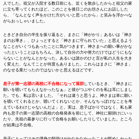
人でした。祖父が入院する数日前にも、近くを散歩したからと祖父の家
に立ち寄ってくれたほど。このことを後日このお坊さんにお話しした
ら、「なんとなく声をかけた方がいいと思ったから」と笑みを浮かべな
がらおっしゃいました。
ときどき自分の半生を振り返ると、まさに「神がかり」あるいは「神さ
まのお導き」、ひょっとすると「神さまに守られていた」と思えるよう
なことがいくつもあったことに気がつきます。神さまへの願い事がかな
ったということはもちろん、決して自分の力や努力だけではどうにもな
らないことがなんとかなった。あるいは誰かのひと言が私の人生を大き
く変えた、なんてことが何度もありました。これらはまさに「神さま」
のなせる業だったのではないかと思えるほどです。
息子が第一志望の高校に不合格になって落胆
しているとき、「神さまに
願いを聴いてもらえなかったなぁ」と彼がつぶやくのを私は耳にしまし
た。でも、私は言いました。「それは違うと思うよ。神さまは単に願い
を聴いてくれるとか、聴いてくれないとか、そんなちっぽけなことを考
えているわけじゃないんだよ」と。実は、息子ばかりではなく、私も家
内も息子の第一志望の高校の合格発表を前にして、神社に願掛けにいっ
たり、先祖の墓参りに行って合格をお願いしたりしていました。
ところ
が結果は不合格。
息子にとってはその渾身の願掛けがかなわなかったことが恨めしかった