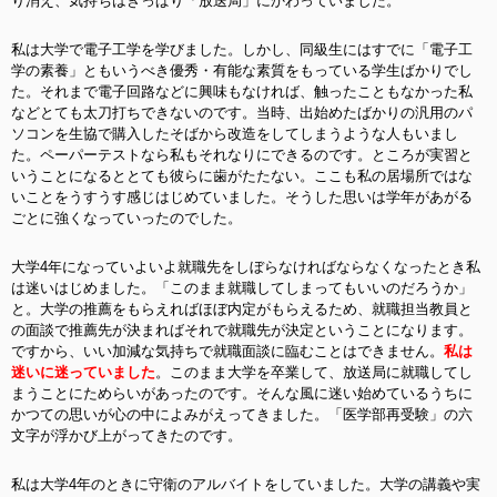
り消え、気持ちはきっぱり「放送局」にかわっていました。
私は大学で電子工学を学びました。しかし、同級生にはすでに「電子工
学の素養」ともいうべき優秀・有能な素質をもっている学生ばかりでし
た。それまで電子回路などに興味もなければ、触ったこともなかった私
などとても太刀打ちできないのです。当時、出始めたばかりの汎用のパ
ソコンを生協で購入したそばから改造をしてしまうような人もいまし
た。ペーパーテストなら私もそれなりにできるのです。ところが実習と
いうことになるととても彼らに歯がたたない。ここも私の居場所ではな
いことをうすうす感じはじめていました。そうした思いは学年があがる
ごとに強くなっていったのでした。
大学4年になっていよいよ就職先をしぼらなければならなくなったとき私
は迷いはじめました。「このまま就職してしまってもいいのだろうか」
と。大学の推薦をもらえればほぼ内定がもらえるため、就職担当教員と
の面談で推薦先が決まればそれで就職先が決定ということになります。
ですから、いい加減な気持ちで就職面談に臨むことはできません。
私は
迷いに迷っていました
。このまま大学を卒業して、放送局に就職してし
まうことにためらいがあったのです。そんな風に迷い始めているうちに
かつての思いが心の中によみがえってきました。「医学部再受験」の六
文字が浮かび上がってきたのです。
私は大学4年のときに守衛のアルバイトをしていました。大学の講義や実