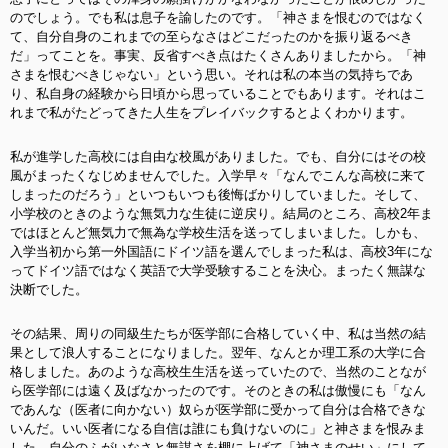
のでしょう。でも私は息子を諭したのです。「神さまを恨むのではなく
て、自分自身のこれまでの至らなさはどこだったのかを振り返るべき
だ」ってことを。事実、反省すべき点はたくさんありましたから。「神
さまを恨むべきじゃない」という思い。それは私の本当の気持ちであ
り、私自身の経験から日頃から思っていることでもあります。それはこ
れまで私がたどってきた人生をプレイバックするとよくわかります。
私が進学した高校には自由な校風がありました。でも、自分にはその校
風がまったくなじめませんでした。入学早々「なんでこんな高校に来て
しまったのだろう」といつもいつも後悔ばかりしていました。そして、
小学校のときのような無気力な生徒に逆戻り。結局のところ、高校2年ま
ではほとんど無気力で無為な学校生活を送ってしまいました。しかも、
入学当初から第一外国語にドイツ語を選んでしまった私は、高校3年にな
ってドイツ語ではなく英語で大学受験することを決心。まったく無謀な
決断でした。
その結果、周りの同級生たちが医学部に合格していく中、私は当然の結
果として浪人することになりました。翌年、なんとか理工系の大学に合
格しました。あのような高校生生活を送っていたので、当然のことなが
ら医学部には遠く及ばなかったのです。そのときの私は傲慢にも「なん
であんな（医者に向かない）奴らが医学部に受かって自分は合格できな
いんだ。いい医者になる自信は誰にも負けないのに」と神さまを恨みま
した。自分のふがいなさと無謀さを棚に上げて「神さまのせい」にして