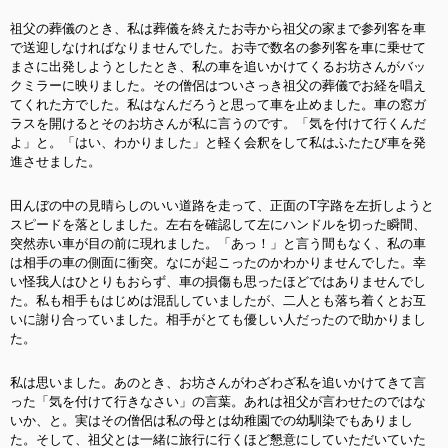
祖父の葬儀のとき、私は葬儀を終えたお寺から祖父の家まで参列客を車
で送迎しなければなりませんでした。お寺で数名の参列客を車に乗せて
まさに出発しようとしたとき、私の車を追いかけてくるお坊さんがバッ
クミラーに映りました。その僧侶はついさっき祖父の葬儀でお経を唱え
てくれた方でした。私はなんだろうと思って車を止めました。車の窓ガ
ラスを開けるとそのお坊さんが私に言うのです。「気を付けて行くんだ
よ」と。「はい、わかりました」と軽く会釈をして私はふたたび車を発
進させました。
田んぼの中の見晴らしのいい道路を走って、正面のT字路を左折しようと
スピードを落としました。左右を確認して左にハンドルを切った瞬間、
突然赤い車が目の前に現れました。「あっ！」と言う間もなく、私の車
は相手の車の側面に衝突。なにが起こったのかわかりませんでした。幸
い怪我人はひとりもおらず、車の損傷も思ったほどではありませんでし
た。私も相手もはじめは混乱していましたが、二人とも落ち着くとお互
いに謝り合っていました。相手がとても優しい人だったので助かりまし
た。
私は思いました。あのとき、お坊さんがわざわざ私を追いかけてきて言
った「気を付けて行きなさい」の言葉。あれは祖父が言わせたのではな
いか、と。実はその僧侶は私の母とは幼稚園での幼馴染でもありまし
た。そして、祖父とは一緒に旅行に行くほど懇意にしていただいていた