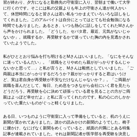
習が終わり、夕方になると勤務先の守衛室に入り、翌朝まで働いて大学
に行くのです。そこには私の父親よりも年上の守衛さん達が何人かい
て、休憩時間になると皆さんは若い私をつかまえていろいろな話しをし
てくれました。このアルバイトは自分にとってはとても社会勉強になる
時間でもありました。あるとき、いつも熱心に話しをしてくれたMさんか
ら声をかけられました。「どうした、セバタ君。最近、元気がないじゃ
ないか」。就職するか、再受験するかで迷っていた胸の内を見透かされ
ていたようでした。
私がひととおり悩みを打ち明けるとMさんはいいました。「なにをそんな
に迷っているんだい」。「就職をとりやめたら親ががっかりするんじゃ
ないかと思って…」と私が言うと、Mさんは毅然としていいました。「ご
両親は本当にがっかりするだろうか？親ががっかりすると君はいうけ
ど、実は君自身が再受験が不安なだけなんじゃないか？」。「ご両親が
就職を喜んだとして、毎日、ため息をつきながら会社にいく君を見たら
どうだろう。再受験を心に決めて頑張っている君を見ることの方がご両
親はよっぽど幸せだよ」と私に言ってくれたのです。私の心にのしかか
っていた重たいものがぐっと軽くなりました。
ある日、いつものように守衛室に入って準備をしていると、机のうえに
新聞が置かれてありました。誰かの読みかけの新聞のようでした。椅子
に腰かけ、なにげなく新聞をめくっていると、紙面の片隅にとある特集
記事が連載されていました。それは新聞記者が医学部を再受験を決意し