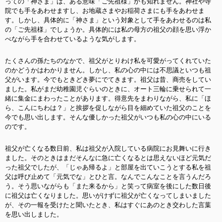
っての「神さま」は、ある意味「ご先祖様」かも知れません。神社や寺
院でも手をあわせますし、お地蔵さまやお稲荷さまにも手をあわせま
す。しかし、具体的に「神さま」という対象として手をあわせるのは私
の「ご先祖様」でしょうか。具体的には私の母方の祖父の顔を思い浮か
べながら手を合わせているような気がします。
たくさんの孫たちのなかで、祖父がとりわけ私を可愛がってくれていた
のかどうかはわかりません。しかし、私の心の中には不思議といつも祖
父がいます。今でもときどき夢にでてきます。祖父は昔、商売をしてい
ました。私がまだ幼稚園児ぐらいのときに、オート三輪に乗せられて一
緒に集金にまわったことがあります。得意先をまわりながら、私に「ほ
ら、こんにちわは？」と挨拶を促しながら目を細めていた祖父のことを
今でも思い出します。そんな優しかった祖父がいつも私の心の中にいる
のです。
祖父が亡くなる数日前、私は祖父が入院している病院にお見舞いに行き
ました。そのときはまだそんなに急に亡くなるとは思えないほど元気だ
った祖父でしたが、「じゃあ帰るよ」と部屋を出ていこうとする私を祖
父は呼び止めて「元気でな」とひと言。なんでこんなことを言うんだろ
う。そう思いながらも「また来るから」と笑って病室を後にした数日後
に祖父は亡くなりました。思いがけずに祖父が亡くなってしまいました
が、その一報を受けたと聞いたとき、私はすぐにあのとき交わした言葉
を思い出しました。