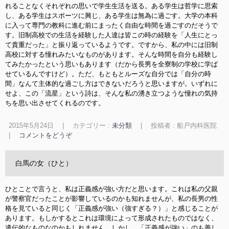
れることなくそれぞれの思いで学生生活を送る。ある学生は哲学に思索
し、ある学生はスポーツに興じ、ある学生は無為に過ごす。大学の本科
に入って専門の教科に進む前にまったく自由な時間を過ごすのだそうで
す。旧制高校での生活を経験した人達は皆この時の経験を「人生にとっ
て貴重だった」と振り返っているようです。ですから、私の中には旧制
高校に対する憧れみたいなものがあります。そんな時間を自分も経験し
てみたかったという思いもあります（だから長男を全寮制の学校に学ば
せているんですけど）。ただ、もともとルーズな自分では「自分の時
間」なんて主体的な過ごし方はできないだろうと思いますが。いずれに
せよ、この「流星」という詩は、そんな私の湧き立つような憧れの気持
ちを思い出させてくれるのです。
2015年5月24日
|
カテゴリー :
未分類
|
投稿者 : 船戸内科医院
|
コメントをどうぞ
白馬の女（ひと）
ひとことで言うと、私は正義感が強い方だと思います。これは私の父親
が警察官だったことが影響しているのかも知れませんが、私の長男の性
格を見ていると同じく「正義感が強い（強すぎる？）」と感じることが
あります。もしかするとこれは環境によって形成されたものではなく、
遺伝的なものなのかもしれません。しかし、「正義感が強い」のも善し