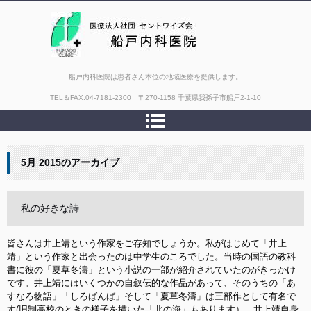
船戸内科医院は患者さん本位の地域医療を提供します。
TEL＆FAX.
04-7181-2300 〒270-1158 千葉県我孫子市船戸2-1-10
5月 2015
のアーカイブ
私の好きな詩
皆さんは井上靖という作家をご存知でしょうか。私がはじめて「井上
靖」という作家と出会ったのは中学生のころでした。当時の国語の教科
書に彼の「夏草冬濤」という小説の一部が紹介されていたのがきっかけ
です。井上靖にはいくつかの自叙伝的な作品があって、そのうちの「あ
すなろ物語」「しろばんば」そして「夏草冬濤」は三部作として有名で
す(旧制高校のときの様子を描いた「北の海」もあります）。井上靖自身