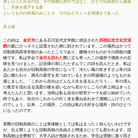
併し心うたれるのは、その孤独な所行ではなく、ひとり恒星群から脱落
し、天体を落下する星
というものの終焉のみごとさ、そのおどろくべき清潔さであった。
井上靖
この詩は、
金沢市
にある石川近代文学館に併設された
四校記念文化交流
館
の庭にひっそりと設置された碑に刻されています。この場所はかつて
旧制第四高等学校のあったところであり、建物そのものがその四校の建
物です。私は学会で
金沢を訪れた
際に立ち寄ったこの場所で偶然その石
碑を見つけました。記念碑の前にたたずんでこの詩を読んだとき、私は
あたかも自分が旧制高校の学生になって、冷たい風の吹きすさぶ冬の浜
辺に横たわり、満天の星空を見つめているときの昂揚感のようなものを
感じました。「これから自分はどんな人生を送るんだろう」。冬の澄ん
だ夜空を流れ去る流星の後を追いながら若かりしころの井上靖はきっと
考えたんだと思います。当時は私も自分の研究テーマを絞り始めていた
時でもあり、自分のこれからの行く末を重ね合わせて感慨にふけていた
のでしょう。以来、この場所、この詩は私の大好きな場所・詩のひとつ
になったのです。
実際の旧制高校のことは実体験としては私はまったく知らないわけです
が、伝え聞くような旧制高校の自由さと闊達さにとても惹かれます。旧
制高校は全寮制で、大学入試が免除されるため、学生は受験に振り回さ