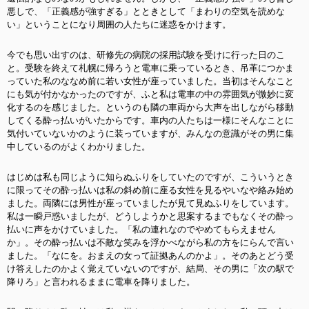
悪しで、「正義感が強すぎる」とときとして「まわりの空気を読めな
い」ということになり周囲の人たちに迷惑をかけます。
今でも思い出すのは、研修先の病院の採用試験を受けに行った日のこ
と。受験を終えて札幌に帰ろうと電車に乗っているとき、吊革につかま
っていた私のななめ前に若い女性が座っていました。当初はそんなこと
にも気が付かなかったのですが、ふと私は電車の中の雰囲気が微妙に変
化するのを感じました。というのも隣の車両から大声を出しながら移動
してくる酔っ払いがいたからです。車内の人たちは一様にそんなことに
気付いていないかのように装っていますが、みんなの意識がその男に集
中しているのがよくわかりました。
はじめは私も同じように知らぬふりをしていたのですが、こういうとき
に限ってその酔っ払いは私の斜め前に座る女性を見るやいなや絡み始め
ました。両隣には男性が座っていましたが見て見ぬふりをしています。
私は一瞬戸惑いましたが、どうしようかと思案するまでもなくその酔っ
払いに声をかけていました。「私の連れなのでやめてもらえません
か」。その酔っ払いは不敵な笑みを浮かべながら私の方をにらんで言い
ました。「なにを。おまえの女って証拠あんのかよ」。そのあとどう受
け答えしたのかよく覚えていないのですが、結局、その男に「次の駅で
降りろ」と言われるままに電車を降りました。