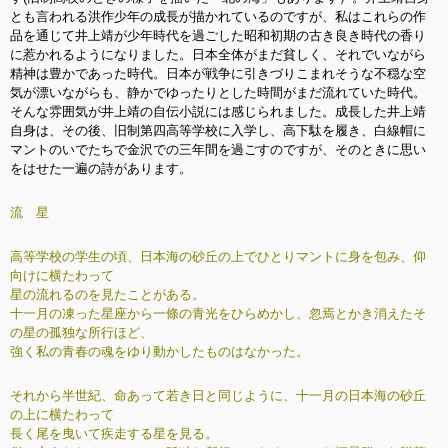
とも言われる洪作少年の成長が描かれているのですが、私はこれらの作
品を通じて井上靖が少年時代を過ごした昭和初期の古き良き時代の香り
に惹かれるようになりました。日本全体がまだ貧しく、それでいながら
精神は豊かであった時代。日本が戦争に引きづりこまれそうな不穏な空
気が漂いながらも、静かでゆったりとした時間がまだ流れていた時代。
そんな雰囲気が井上靖の自伝小説には感じられました。成長した井上靖
自身は、その後、旧制第四高等学校に入学し、高下駄を履き、白線帽に
マントのいでたちで金沢での三年間を過ごすのですが、そのときに思い
をはせた一遍の詩があります。
流 星
高等学校の学生の頃、日本海の砂丘の上でひとりマントに身を包み、仰
向けに横たわって
星の流れるのを見たことがある。
十一月の凍った星座から一條の青光をひらめかし、忽焉とかき消えたそ
の星の孤独な所行ほど、
強く私の青春の魂をゆり動かしたものはなかった。
それから半世紀、命あって若き日と同じように、十一月の日本海の砂丘
の上に横たわって
長く尾を曳いて疾走する星を見る。