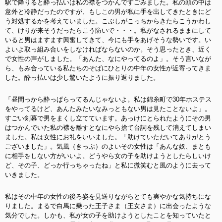
駅で降りると酔っ払いは私の襟をつかんですごみました。私の頭の中は
意外と冷静だったのですが、もしこの男が私に手を出してきたときにど
う対処するかを考えていました。こぶしがこっちからきたらこうかわし
て、けりが来そうだったらこう防いで・・・。私がなされるままにして
いると男はますます興奮してきて、今にも手をあげそうな勢いです。い
よいよ取っ組み合いをしなければならないのか。そう思ったとき、近く
で女性の声がしました。「あんた、なにやってるのよ」。そう言いなが
ら、もみ合っている私たちのそばにひとりの中年の女性が近寄ってきま
した。酔っ払いは少し驚いたように振り返りました。
「昼間っから酔っぱらってるんじゃないよ。私は錦糸町で30年ホステス
をやってるけど、あんたみたいなみっともない男は見たことないよ」。
すごい剣幕で男をまくし立てています。あっけにとられたようにその男
はつかんでいた私の襟を離すとなにやら捨て台詞を残して消えてしまい
ました。私は女性にお礼をいいました。「助けていただいてありがとう
ございました」。気風（きっぷ）のよいその女性は「あんな奴、まとも
に相手をしない方がいいよ。どうやら女の子を助けようとしたらしいけ
ど、その子、どっか行っちゃったね」と私に微笑むと風のように去って
いきました。
私はその中年の女性の後ろ姿を見送りながらとても爽やかな気持ちにな
りました。まるで白馬に乗った王子さま（王女さま）に出会ったような
気分でした。しかも、私が女の子を助けようとしたことを知っていたと