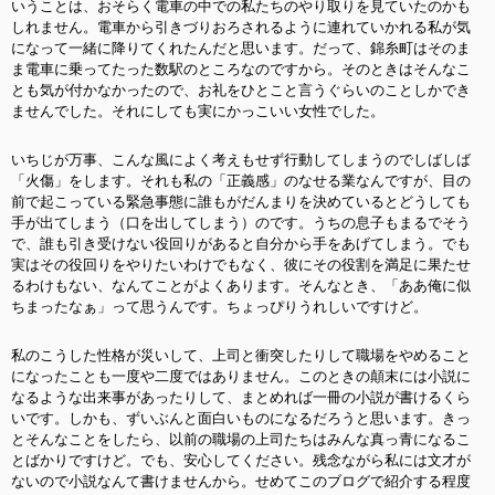
いうことは、おそらく電車の中での私たちのやり取りを見ていたのかも
しれません。電車から引きづりおろされるように連れていかれる私が気
になって一緒に降りてくれたんだと思います。だって、錦糸町はそのま
ま電車に乗ってたった数駅のところなのですから。そのときはそんなこ
とも気が付かなかったので、お礼をひとこと言うぐらいのことしかでき
ませんでした。それにしても実にかっこいい女性でした。
いちじが万事、こんな風によく考えもせず行動してしまうのでしばしば
「火傷」をします。それも私の「正義感」のなせる業なんですが、目の
前で起こっている緊急事態に誰もがだんまりを決めているとどうしても
手が出てしまう（口を出してしまう）のです。うちの息子もまるでそう
で、誰も引き受けない役回りがあると自分から手をあげてしまう。でも
実はその役回りをやりたいわけでもなく、彼にその役割を満足に果たせ
るわけもない、なんてことがよくあります。そんなとき、「ああ俺に似
ちまったなぁ」って思うんです。ちょっぴりうれしいですけど。
私のこうした性格が災いして、上司と衝突したりして職場をやめること
になったことも一度や二度ではありません。このときの顛末には小説に
なるような出来事があったりして、まとめれば一冊の小説が書けるくら
いです。しかも、ずいぶんと面白いものになるだろうと思います。きっ
とそんなことをしたら、以前の職場の上司たちはみんな真っ青になるこ
とばかりですけど。でも、安心してください。残念ながら私には文才が
ないので小説なんて書けませんから。せめてこのブログで紹介する程度