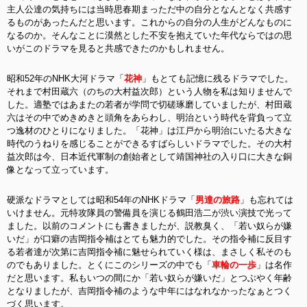
主人公達の気持ちには当時思春期まっただ中の自分となんとなく共感す
るものがあったんだと思います。これからの自分の人生がどんなものに
なるのか。そんなことに漠然とした不安を抱えていた年代ならではの思
いがこのドラマを見ると共感できたのかもしれません。
昭和52年のNHK大河ドラマ「
花神
」もとても記憶に残るドラマでした。
それまで村田蔵六（のちの大村益次郎）という人物を私は知りませんで
した。適塾ではあまたの若者が学問で切磋琢磨していましたが、村田蔵
六はその中でめきめきと頭角をあらわし、明治という時代を背負って立
つ逸材のひとりになりました。「花神」は江戸から明治にいたる大きな
時代のうねりを感じることができるすばらしいドラマでした。その大村
益次郎は今、日本近代軍制の創始者として靖国神社の入り口に大きな銅
像となって立っています。
硬派なドラマとしては昭和54年のNHKドラマ「
男達の旅路
」も忘れては
いけません。元特攻隊員の警備員を演じる鶴田浩二が渋い演技で光って
ました。以前のコメントにも書きましたが、説教臭く、「若い奴らが嫌
いだ」が口癖の吉岡指令補はとても魅力的でした。その指令補に反目す
る若者達が次第に吉岡指令補に魅せられていく様は、まさしく私そのも
のでもありました。とくにこのシリーズの中でも「
車輪の一歩
」は名作
だと思います。私もいつの間にか「若い奴らが嫌いだ」とつぶやく年齢
となりましたが、吉岡指令補のような中年にはなれなかったなぁとつく
づく思います。