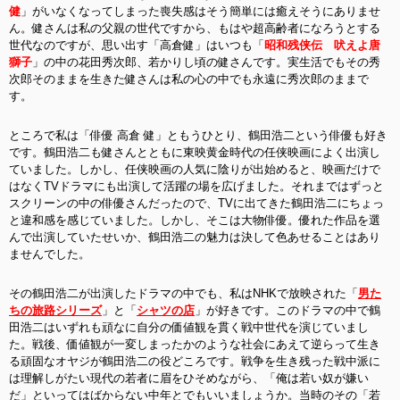
健
」がいなくなってしまった喪失感はそう簡単には癒えそうにありませ
ん。健さんは私の父親の世代ですから、もはや超高齢者になろうとする
世代なのですが、思い出す「高倉健」はいつも「
昭和残侠伝 吠えよ唐
獅子
」の中の花田秀次郎、若かりし頃の健さんです。実生活でもその秀
次郎そのままを生きた健さんは私の心の中でも永遠に秀次郎のままで
す。
ところで私は「俳優 高倉 健」ともうひとり、鶴田浩二という俳優も好き
です。鶴田浩二も健さんとともに東映黄金時代の任侠映画によく出演し
ていました。しかし、任侠映画の人気に陰りが出始めると、映画だけで
はなくTVドラマにも出演して活躍の場を広げました。それまではずっと
スクリーンの中の俳優さんだったので、TVに出てきた鶴田浩二にちょっ
と違和感を感じていました。しかし、そこは大物俳優。優れた作品を選
んで出演していたせいか、鶴田浩二の魅力は決して色あせることはあり
ませんでした。
その鶴田浩二が出演したドラマの中でも、私はNHKで放映された「
男た
ちの旅路シリーズ
」と「
シャツの店
」が好きです。このドラマの中で鶴
田浩二はいずれも頑なに自分の価値観を貫く戦中世代を演じていまし
た。戦後、価値観が一変しまったかのような社会にあえて逆らって生き
る頑固なオヤジが鶴田浩二の役どころです。戦争を生き残った戦中派に
は理解しがたい現代の若者に眉をひそめながら、「俺は若い奴が嫌い
だ」といってはばからない中年とでもいいましょうか。当時のその「若