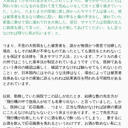
大怪我までさせられ置き去りにされてしまった。通りかかった人たちは
関わり合いになるのを恐れて見て見ぬふりをして次々と通り過ぎていっ
た。しかし、たまたまその現場に差し掛かった
サマリア人
は違った。彼
は被害者を見るなり憐れに思い、駆け寄ると傷の手当をし、連れていた
家畜に乗せて宿に連れて行き介抱した。翌日、サマリア人は宿屋の主人
に銀貨を渡して言った。「あの人を介抱してあげてください。もし足り
なければ帰りに私が払います」と。
つまり、不意の大怪我をした被害者を、誰かが無償かつ善意で治療した
場合、もしその結果が不幸なものであったとしても責任をとわれないこ
とを保証する法律を「良きサマリア人法」といいます。アメリカの多く
の州ではこうした基本法が制定されているようです（でも、医師である
という身分の確認は厳しく、確認できなければ触らせてもくれないとの
こと）が、日本国内にはそのような法律はなく、場合によっては被害者
自身あるいはその家族に訴えられれば結果責任を問われる可能性がある
とされています。
以前、勤務していた病院でこの話しが出たとき、結構な数の先生方が
「飛行機の中で急病人が出ても名乗り出ない」と言っていました。しか
し、医師には「応召義務」、つまり、正当な理由がなければ診療の要請
にこたえなければならないという決まりがあります。そこで先生方は
「飛行機が出発したらすぐに酒を飲んで酔っ払ってしまう」、要するに
お酒を飲んで応召義務を免れるというわけです。お酒が飲めない私にと