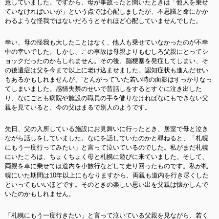
意していました。ですから、母が事故ったと聞いたときは「他人を乗せ
ていなければいいが」という点では心配しましたが、不思議と命にかか
わるような怪我ではないだろうとそれほど心配していませんでした。
幸い、母の怪我も大したことはなく、他人も乗せていなかったのが不幸
中の幸いでした。しかし、この事故は母親よりもむしろ父親にとってシ
ョックだったのかもしれません。その後、脳梗塞を発症してしまい、そ
の後遺症は父を今まで以上に老け込ませました。認知症状も進んだせい
もあるかもしれませんが、”とんがって”いた若い時の面影はすっかりなっ
てしまいました。感情失禁のせいで昔話しをするとすぐに泣き出した
り、なにごとも病院や施設の職員の手を借りなければなにもできない父
親を見ていると、今の父はまるで別人のようです。
先日、父の入所している施設にお見舞いに行ったとき、居室で母と泣き
ながら話しをしていました。なにを話していたのかと尋ねると、「札幌
にもう一度行ってみたい」と言って泣いているのでした。私がまだ札幌
にいたころは、ちょくちょく母と札幌に遊びに来ていました。そして、
両親を車に乗せては道内を小旅行などして走り回ったものです。私が札
幌にいた期間は10年以上にもなりますから、両親も道内を行き尽くした
といってもいいほどです。そのときの楽しい思い出を父親は懐かしんで
いたのかもしれません。
「札幌にもう一度行きたい」と言って泣いている父親を見ながら、若く