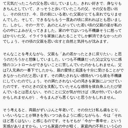
て元気だったころの父を思い出していました。きれい好きで、身なりも
きちんとしていて、さっそうと歩いていたころの父。その父を思い出
し、その分だけ、今、目の前にいる老いた父親がとても哀れでなりませ
んでした。そして、できるならもう一度あの頃に戻れればとも思いまし
た。しかし、その一方で、あのとんがっていた若い頃の父親の姿が私の
心の中によみがえってきました。家の中ではいつも不機嫌そうに怒って
ばかりいた父。イライラを家族にあたることでしか解消できなかったの
でしょう。その頃の父親を思い出すと自然と気持ちが沈みます。
そんなことを考えながら、父親も「あの若かったときに戻りたい」と思
うのだろうかと想像していました。いつも不機嫌だった父は父なりに感
情のコントロールができないことに苦しんでいたのかもしれません。父
は7人兄弟の一番下でしたから、親の愛情と庇護を十分に受けることがで
きなかったのだと思います。その満たされない感情がいつも彼を不機嫌
にしていたのでしょう。その満たされない心の渇きを家族にぶつけてい
たのです。そのときの父を支配していたそんな感情を彼自身ふたたび望
んでいるとは思えない。そのことに父が気が付けば（気が付いているの
かもしれませんが）、今もまんざら悪くないと思うかもしれません。
そう考えると、両親がずいぶんと年老いて、その分だけ私も歳をとり、
いろいろなことが輝きを失いつつあるように感じながらも、今は「それ
ほど悪くはない」と感じるのです。そもそもが「今が一番幸せ」という
実感がありますから。いつも家庭の中が暗く、家庭内の不和という心の