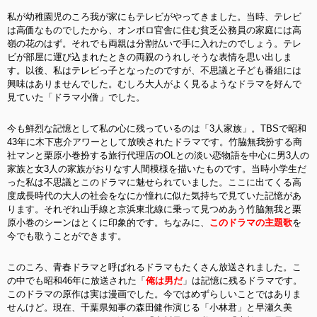
私が幼稚園児のころ我が家にもテレビがやってきました。当時、テレビ
は高価なものでしたから、オンボロ官舎に住む貧乏公務員の家庭には高
嶺の花のはず。それでも両親は分割払いで手に入れたのでしょう。テレ
ビが部屋に運び込まれたときの両親のうれしそうな表情を思い出しま
す。以後、私はテレビっ子となったのですが、不思議と子ども番組には
興味はありませんでした。むしろ大人がよく見るようなドラマを好んで
見ていた「ドラマ小僧」でした。
今も鮮烈な記憶として私の心に残っているのは「3人家族」。TBSで昭和
43年に木下恵介アワーとして放映されたドラマです。竹脇無我扮する商
社マンと栗原小巻扮する旅行代理店のOLとの淡い恋物語を中心に男3人の
家族と女3人の家族がおりなす人間模様を描いたものです。当時小学生だ
った私は不思議とこのドラマに魅せられていました。ここに出てくる高
度成長時代の大人の社会をなにか憧れに似た気持ちで見ていた記憶があ
ります。それぞれ山手線と京浜東北線に乗って見つめあう竹脇無我と栗
原小巻のシーンはとくに印象的です。ちなみに、
このドラマの主題歌
を
今でも歌うことができます。
このころ、青春ドラマと呼ばれるドラマもたくさん放送されました。こ
の中でも昭和46年に放送された「
俺は男だ
」は記憶に残るドラマです。
このドラマの原作は実は漫画でした。今ではめずらしいことではありま
せんけど。現在、千葉県知事の森田健作演じる「小林君」と早瀬久美