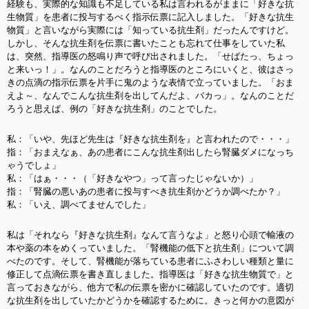
経験も、実際的な知識も不足している私は言われるがままに「好きな抗
生物質」を患者に投与するべく指示伝票に記入しました。「好きな抗生
物質」と言いながら実際には「知っている抗生剤」だったんですけど。
しかし、そんな抗生剤を伝票に書いたことも忘れて仕事をしていた私
は、突然、指導医の怒鳴り声で呼び出されました。「せばたっ、ちょっ
と来いっ！」。なんのことだろうと指導医のところにいくと、彼はさっ
きの点滴の指示伝票を片手に鬼のような表情で立っていました。「おま
えよ～、なんでこんな抗生剤を出してんだよ、バカっ」。なんのことだ
ろうと思えば、例の「好きな抗生剤」のことでした。
私：「いや、先ほど先生は『好きな抗生剤を』と言われたので・・・」
指：「おまえなぁ、あの患者にこんな抗生剤出したら腎臓ダメになっち
ゃうでしょ」
私：「はぁ・・・（「好きなやつ」って言ったじゃないか）」
指：「腎臓の悪いあの患者に投与すべき抗生剤かどうか調べたか？」
私：「いえ、調べてませんでした」
私は「それなら『好きな抗生剤』なんて言うなよ」と怒り心頭で輸液の
本や薬の本をめくっていました。「腎機能の低下と抗生剤」について調
べたのです。そして、腎機能が落ちている患者にふさわしい種類と量に
修正して点滴伝票を書き直しました。指導医は「好きな抗生物質で」と
言っておきながら、他方で私の伝票を密かに確認していたのです。適切
な抗生剤を出していたかどうかを確認するために。きっと何かの意図が