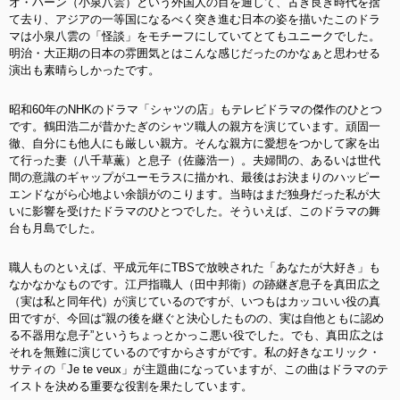
オ・ハーン（小泉八雲）という外国人の目を通して、古き良き時代を捨
て去り、アジアの一等国になるべく突き進む日本の姿を描いたこのドラ
マは小泉八雲の「怪談」をモチーフにしていてとてもユニークでした。
明治・大正期の日本の雰囲気とはこんな感じだったのかなぁと思わせる
演出も素晴らしかったです。
昭和60年のNHKのドラマ「シャツの店」もテレビドラマの傑作のひとつ
です。鶴田浩二が昔かたぎのシャツ職人の親方を演じています。頑固一
徹、自分にも他人にも厳しい親方。そんな親方に愛想をつかして家を出
て行った妻（八千草薫）と息子（佐藤浩一）。夫婦間の、あるいは世代
間の意識のギャップがユーモラスに描かれ、最後はお決まりのハッピー
エンドながら心地よい余韻がのこります。当時はまだ独身だった私が大
いに影響を受けたドラマのひとつでした。そういえば、このドラマの舞
台も月島でした。
職人ものといえば、平成元年にTBSで放映された「あなたが大好き」も
なかなかなものです。江戸指職人（田中邦衛）の跡継ぎ息子を真田広之
（実は私と同年代）が演じているのですが、いつもはカッコいい役の真
田ですが、今回は“親の後を継ぐと決心したものの、実は自他ともに認め
る不器用な息子”というちょっとかっこ悪い役でした。でも、真田広之は
それを無難に演じているのですからさすがです。私の好きなエリック・
サティの「Je te veux」が主題曲になっていますが、この曲はドラマのテ
イストを決める重要な役割を果たしています。