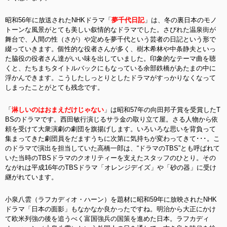
昭和56年に放送されたNHKドラマ「
夢千代日記
」は、冬の裏日本のモノ
トーンな風景がとても美しい叙情的なドラマでした。さびれた温泉街が
舞台で、人間の性（さが）や定めを夢千代という芸者の日記という形で
綴っていきます。個性的な役者さんが多く、樹木希林や中条静夫といっ
た脇役の役者さん達がいい味を出していました。印象的なテーマ曲を聴
くと、たちまちタイトルバックにもなっている余部鉄橋があたまの中に
浮かんできます。こうしたしっとりとしたドラマがすっかりなくなって
しまったことがとても残念です。
「
淋しいのはおまえだけじゃない
」は昭和57年の向田邦子賞を受賞したT
BSのドラマです。西田敏行演じるサラ金の取り立て屋。さる人物から依
頼を受けて大衆演劇の劇団を旗揚げします。いろいろな思いを背負って
集まってきた劇団員をだますうちに次第に気持ちが変わってきて･･･。こ
のドラマで演出を担当していた高橋一郎は、“ドラマのTBS”とも呼ばれて
いた当時のTBSドラマのクオリティーを支えたスタッフのひとり。その
ながれは平成16年のTBSドラマ「オレンジデイズ」や「砂の器」に受け
継がれています。
小泉八雲（ラフカディオ・ハーン）を題材に昭和59年に放映されたNHK
ドラマ「日本の面影」もなかなか良かったですね。明治から大正にかけ
て欧米列強の後を追うべく富国強兵の国策を進めた日本。ラフカディ