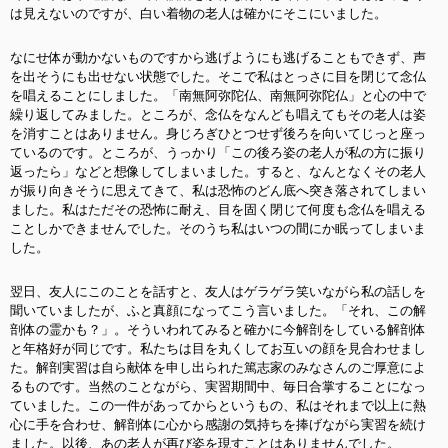
は見えないのですが、白い着物の老人は確かにそこにいました。
なにせ体が動かないものですから逃げようにも逃げることもできず、声
を出そうにも出せない状態でした。そこで私はとっさに目を閉じて念仏
を唱えることにしました。「南無阿弥陀仏、南無阿弥陀仏」と心の中で
繰り返してみました。ところが、念仏をなんども唱えてもその老人は姿
を消すことはありません。身じろぎひとつせず後ろを向いてじっと座っ
ているのです。ところが、うっかり「この後ろ姿の老人が私の方に振り
返ったら」などと想像してしまいました。すると、なんとなくその老人
が振り向きそうに思えてきて、私は恐怖のどん底へ突き落されてしまい
ました。私はただその恐怖に耐え、目を固く閉じて何度も念仏を唱える
ことしかできませんでした。そのうち私はいつの間にか眠ってしまいま
した。
翌日、友人にこのことを話すと、友人はゲラゲラ笑いながら私の話しを
聞いていましたが、ふと真顔になってこう言いました。「それ、この解
剖体の霊かも？」。そういわれてみると確かに今解剖をしている解剖体
と年格好が同じです。私たちは目を丸くしてお互いの顔を見合わせまし
た。解剖実習は自ら献体を申し出られた篤志家のみなさんのご厚意によ
るものです。当然のことながら、実習期間中、毎日合掌することになっ
ていました。この一件があってからというもの、私はそれまで以上に熱
心に手を合わせ、解剖体に心から感謝の気持ちを捧げながら実習を続け
ました。以後、あの老人が再び姿を現すことはありませんでした。