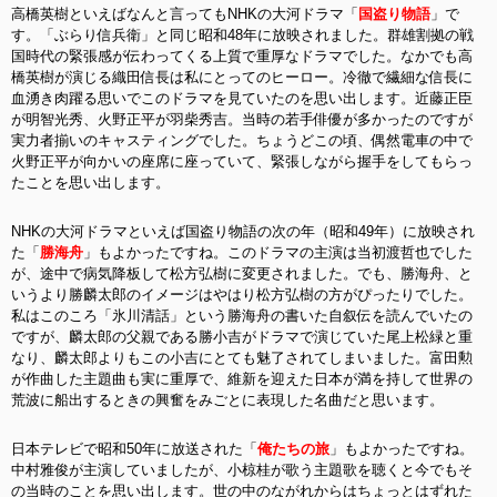
高橋英樹といえばなんと言ってもNHKの大河ドラマ「
国盗り物語
」で
す。「ぶらり信兵衛」と同じ昭和48年に放映されました。群雄割拠の戦
国時代の緊張感が伝わってくる上質で重厚なドラマでした。なかでも高
橋英樹が演じる織田信長は私にとってのヒーロー。冷徹で繊細な信長に
血湧き肉躍る思いでこのドラマを見ていたのを思い出します。近藤正臣
が明智光秀、火野正平が羽柴秀吉。当時の若手俳優が多かったのですが
実力者揃いのキャスティングでした。ちょうどこの頃、偶然電車の中で
火野正平が向かいの座席に座っていて、緊張しながら握手をしてもらっ
たことを思い出します。
NHKの大河ドラマといえば国盗り物語の次の年（昭和49年）に放映され
た「
勝海舟
」もよかったですね。このドラマの主演は当初渡哲也でした
が、途中で病気降板して松方弘樹に変更されました。でも、勝海舟、と
いうより勝麟太郎のイメージはやはり松方弘樹の方がぴったりでした。
私はこのころ「氷川清話」という勝海舟の書いた自叙伝を読んでいたの
ですが、麟太郎の父親である勝小吉がドラマで演じていた尾上松緑と重
なり、麟太郎よりもこの小吉にとても魅了されてしまいました。富田勲
が作曲した主題曲も実に重厚で、維新を迎えた日本が満を持して世界の
荒波に船出するときの興奮をみごとに表現した名曲だと思います。
日本テレビで昭和50年に放送された「
俺たちの旅
」もよかったですね。
中村雅俊が主演していましたが、小椋桂が歌う主題歌を聴くと今でもそ
の当時のことを思い出します。世の中のながれからはちょっとはずれた