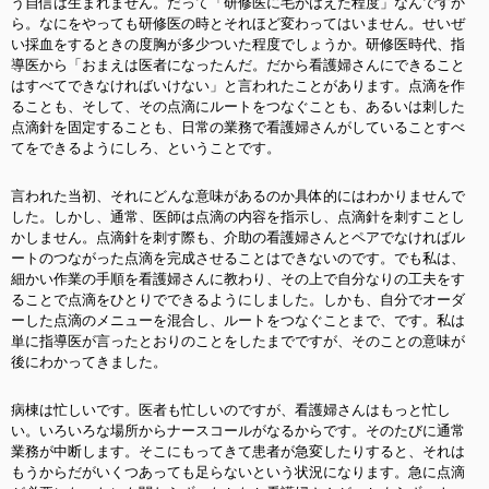
う自信は生まれません。だって「研修医に毛がはえた程度」なんですか
ら。なにをやっても研修医の時とそれほど変わってはいません。せいぜ
い採血をするときの度胸が多少ついた程度でしょうか。研修医時代、指
導医から「おまえは医者になったんだ。だから看護婦さんにできること
はすべてできなければいけない」と言われたことがあります。点滴を作
ることも、そして、その点滴にルートをつなぐことも、あるいは刺した
点滴針を固定することも、日常の業務で看護婦さんがしていることすべ
てをできるようにしろ、ということです。
言われた当初、それにどんな意味があるのか具体的にはわかりませんで
した。しかし、通常、医師は点滴の内容を指示し、点滴針を刺すことし
かしません。点滴針を刺す際も、介助の看護婦さんとペアでなければル
ートのつながった点滴を完成させることはできないのです。でも私は、
細かい作業の手順を看護婦さんに教わり、その上で自分なりの工夫をす
ることで点滴をひとりでできるようにしました。しかも、自分でオーダ
ーした点滴のメニューを混合し、ルートをつなぐことまで、です。私は
単に指導医が言ったとおりのことをしたまでですが、そのことの意味が
後にわかってきました。
病棟は忙しいです。医者も忙しいのですが、看護婦さんはもっと忙し
い。いろいろな場所からナースコールがなるからです。そのたびに通常
業務が中断します。そこにもってきて患者が急変したりすると、それは
もうからだがいくつあっても足らないという状況になります。急に点滴