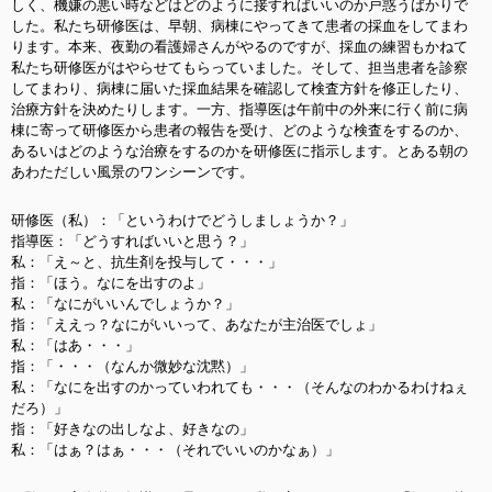
しく、機嫌の悪い時などはどのように接すればいいのか戸惑うばかりで
した。私たち研修医は、早朝、病棟にやってきて患者の採血をしてまわ
ります。本来、夜勤の看護婦さんがやるのですが、採血の練習もかねて
私たち研修医がはやらせてもらっていました。そして、担当患者を診察
してまわり、病棟に届いた採血結果を確認して検査方針を修正したり、
治療方針を決めたりします。一方、指導医は午前中の外来に行く前に病
棟に寄って研修医から患者の報告を受け、どのような検査をするのか、
あるいはどのような治療をするのかを研修医に指示します。とある朝の
あわただしい風景のワンシーンです。
研修医（私）：「というわけでどうしましょうか？」
指導医：「どうすればいいと思う？」
私：「え～と、抗生剤を投与して・・・」
指：「ほう。なにを出すのよ」
私：「なにがいいんでしょうか？」
指：「ええっ？なにがいいって、あなたが主治医でしょ」
私：「はあ・・・」
指：「・・・（なんか微妙な沈黙）」
私：「なにを出すのかっていわれても・・・（そんなのわかるわけねぇ
だろ）」
指：「好きなの出しなよ、好きなの」
私：「はぁ？はぁ・・・（それでいいのかなぁ）」