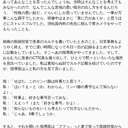
あってあんなことを言ったんでしょうね。当時はそんなことを考えても
みなかったので、なんでこんな意地の悪い指示の出し方をするんだろ
う、「性格の悪い奴だ」ぐらいにしか思っていませんでした。一事が万
事こんな調子でしたから、研修中はまさに「胃に穴があくか」と思うほ
どにストレスフルでした。消化器内科の先生に頼んで胃カメラをやって
もらったことも。
病棟の医師控室で患者のカルテを書いていたときのこと。日常業務をよ
うやく終え、すでに遅い時間になって今日一日の記録をまとめてカルテ
に記載をしていました。そこへあの指導医がやってきました。そして、
おもむろに患者のCT写真を撮り出して、ひとりで黙々といろいろな場所
を見比べていました。私は素知らぬ顔でカルテ記載を続けていたのです
が、指導医はふと私の方を見て言いました。
指：「せばた、このリンパ腺は何番だと思う？」
私：「はい？え～と（わ、わからん。リンパ腺の番号なんて知らない
よ）」
指：「何番よ。好きな番号言ってみな」
私：「ええっ？（また「好きな番号」かよ）」
指：「知らないものをいくら考えたって仕方ないんだから」
私：「じゃあ、6番でしょうか」
すると、それを聞いた指導医は「フフっ」っと鼻で笑って医師控室から