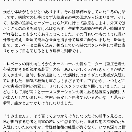
強烈な体験がもうひとつあります。それは勤務医をしていたころのお話
しです。病院での仕事はまず入院患者の朝の回診から始まります。そし
て、検査の追加をオーダーしたら外来に行って診療をします。外来では
たくさんの患者を診なければならず、午前中の診療が午後遅い時間まで
ずれ込むことも少なくありませんでした。その日もいつものように長い
外来を終え、医局で簡単な昼食を済ませて病棟に向かいました。医局を
出て、エレベータに乗り込み、担当している階のボタンを押して壁に寄
りかかって目を閉じるともう病棟に到着です。
エレベータの扉の向こうからナースコールの音やモニター（重症患者の
心臓の動きを監視する装置）の音、あわただしく人が行きかう音が聴こ
えてきます。当時、私が担当していた病棟にはさまざまな患者が入院し
ていました。病気の種類も重さもさまざまです。ですから、いつもどこ
かで患者の容態が急変し、せわしくスタッフが動き回っていました。ほ
どなくして扉が開くとナースステーションの奥にある処置室を頻繁に人
が出入りしていました。容態が急変した患者でもいるのかな、と思った
瞬間、誰かとぶつかりそうになりました。
「すみません」。そう言ってぶつかりそうになったその相手を見ると、
私が担当する患者と同室の若い女性患者でした。血液疾患の治療のため
入院していたのですが、骨髄移植後の経過が良くなく、いつも深々と帽