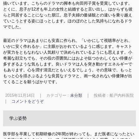
描いています。こちらのドラマの脚本も向田邦子賞を受賞しています。
とくに、息子が12才も年上の女性と結婚すると言い出し、はからずも彼
らと同居することになった朋江。息子夫婦の価値観との違いを乗り越え
ていこうとする姿にほっとします。ほのぼのとした気持ちになれるドラ
マでした。
最近のドラマはあまりにも安直に作られ、「いかにして視聴率がとれ、
いかに安く作れるか」に主眼がおかれているように感じます。キャスト
が実力をともなわない人気頼りで決められているようにも思えます。小
奇麗な顔立ちでも、その役の雰囲気にはおよそ似つかわしくない俳優が
多すぎるような気もします。良いドラマは人を突き動かすエネルギーで
もあります。心を潤す清流だともいえるでしょう。その意味で、もっと
もっと心を揺さぶるような良質なドラマと、画一化されない俳優陣が出
てくることを願うばかりです。
2015年11月14日
|
カテゴリー :
未分類
|
投稿者 : 船戸内科医院
|
コメントをどうぞ
学ぶ姿勢
医学部を卒業して初期研修の2年間が終わっても、まだ医者になったとい