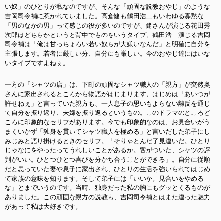
い奴」のひとりが私なのですが、そんな「頑固な説教おやじ」のような
吉岡司令補に惹かれていました。高倉健も鶴田浩二もいわゆる寡黙な
「男のなかの男」って感じの役が多いのですが、健さんが演じる花田秀
次郎はどちらかというと背中でものをいうタイプ。鶴田浩二演じる吉岡
司令補は「俺は甘っちょろい若い奴らが大嫌いなんだ」と明確に自分を
主張します。若者に厳しい分、自分にも厳しい。今のおやじ達にはいな
いタイプですよねぇ。
一方の「シャツの店」は、下町の頑固なシャツ職人の「親方」が突然奥
さんに家出されるところから物語がはじまります。はじめは「あいつが
許せねぇ」と言っていた親方も、一人息子の思いもよらない離反を通じ
て自分を振り返り、夫婦を振り返るというもの。このドラマのところど
ころに印象的なセリフがあります。今でも印象的なのは、お見合いがう
まくいかず「独身を貫いてシャツ職人を極める」と言いだした弟子にし
みじみと語り掛けるときのセリフ。「そりゃとんだ了見違いだ。ひとり
じゃなにをやったってうれしいことがあるか。客がついた、シャツの評
判がいい。ひとつひとつ喜びを分かち合うことができる」。自分に従順
だと思っていた妻や息子に家出され、ひとりの生活を強いられてはじめ
て家族の意味を知ります。そして弟子には「いいか。見合いをやめる
な」とまでいうのです。当時、独身だった私の胸にもグッとくるものが
ありました。この頑固な親方の説教も、吉岡司令補とはまた違った魅力
があって私は大好きです。