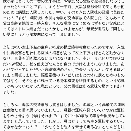
我が家にとっての一番の出来事は、82歳になる父親が脳梗塞になってし
まったということです。ちょうど一年前、父親は整形外科で受ける手術
のために病院に入院しました。幸い、そのときに入院後の経過は良好だ
ったのですが、退院後に今度は母親が交通事故で入院したこともあって
父は高齢者施設に一時入所。そんな環境になじめるはずもない父親にと
ってはストレス続きだったのかもしれませんが、母親が退院して間もな
い夏にとうとう脳梗塞になってしまいました。
当初は軽い左上下肢の麻痺と軽度の構語障害程度だったのですが、入院
中に再梗塞と思われる症状の増悪があって左上下肢はほとんど動かなく
なり、言葉も聞き取れないほどになりました。幸い、リハビリで症状は
だいぶ軽減し、杖を使えばなんとか自分で歩けるようになりました。あ
わせてやっていただいた言語療法のおかげで会話もなんとかできるほど
にまで回復しました。脳梗塞後のリハビリはもとの体に戻るためのもの
ではなく、そのときに残っている身体機能を維持するもの、という認識
しかもっていなかった私にとって、父の回復はある意味で驚きでもあり
ました。
もちろん、母親の交通事故も驚きはしました。81歳という高齢での運転
は危険だと常々思っていましたし、母親の運転を見ていていつかは運転
をやめさせよう（母はそれまでにすでに2回の事故で車を全損廃棄してい
ます）と思っていました。しかし、母はどうしても車を運転するといっ
てきかなかったので、「少なくとも他人を乗せて走るな」となんども注