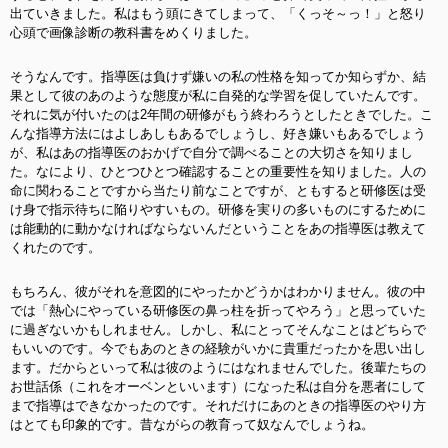
出ていきました。私はもう頭にきてしまって、「くっそ～っ！」と怒り
心頭で画像診断の教科書をめくりました。
そうなんです。指導医は負けず嫌いの私の性格を知ってか知らずか、結
果として彼のあのような態度が私に自発的な学習を促していたんです。
それに気が付いたのは2年間の研修がもう終わろうとしたときでした。こ
んな指導方法にはよしあしもあるでしょうし、好き嫌いもあるでしょう
が、私はあの指導医のおかげで自分で調べることの大切さを知りまし
た。なにより、ひとつひとつ確認することの重要性を知りました。人の
命に関わることですから当たり前なことですが、ともすると研修医は受
け身で指示待ちに陥りやすいもの。研修を実りの多いものにするために
は能動的に動かなければならないんだということをあの指導医は教えて
くれたのです。
もちろん、彼がそれを意図的にやったかどうかはわかりません。彼の中
では「熱心にやっている研修医の鼻っ柱を折ってやろう」と思っていた
に過ぎないかもしれません。しかし、私にとってそんなことはどちらで
もいいのです。今でもあのときの経験がいかに貴重だったかを思い出し
ます。だからといって私は彼のようにはなれませんでした。後輩たちの
お世話係（これをオーベンといいます）になった私は自分を悪者にして
まで指導はできなかったのです。それだけにあのときの指導医のやり方
はとても印象的です。昔ながらの教育って奴なんでしょうね。