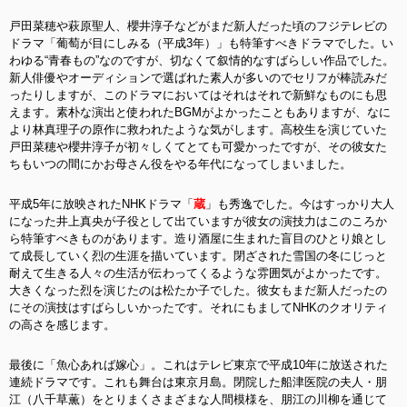
戸田菜穂や萩原聖人、櫻井淳子などがまだ新人だった頃のフジテレビの
ドラマ「葡萄が目にしみる（平成3年）」も特筆すべきドラマでした。い
わゆる“青春もの”なのですが、切なくて叙情的なすばらしい作品でした。
新人俳優やオーディションで選ばれた素人が多いのでセリフが棒読みだ
ったりしますが、このドラマにおいてはそれはそれで新鮮なものにも思
えます。素朴な演出と使われたBGMがよかったこともありますが、なに
より林真理子の原作に救われたような気がします。高校生を演じていた
戸田菜穂や櫻井淳子が初々しくてとても可愛かったですが、その彼女た
ちもいつの間にかお母さん役をやる年代になってしまいました。
平成5年に放映されたNHKドラマ「
蔵
」も秀逸でした。今はすっかり大人
になった井上真央が子役として出ていますが彼女の演技力はこのころか
ら特筆すべきものがあります。造り酒屋に生まれた盲目のひとり娘とし
て成長していく烈の生涯を描いています。閉ざされた雪国の冬にじっと
耐えて生きる人々の生活が伝わってくるような雰囲気がよかったです。
大きくなった烈を演じたのは松たか子でした。彼女もまだ新人だったの
にその演技はすばらしいかったです。それにもましてNHKのクオリティ
の高さを感じます。
最後に「魚心あれば嫁心」。これはテレビ東京で平成10年に放送された
連続ドラマです。これも舞台は東京月島。閉院した船津医院の夫人・朋
江（八千草薫）をとりまくさまざまな人間模様を、朋江の川柳を通じて