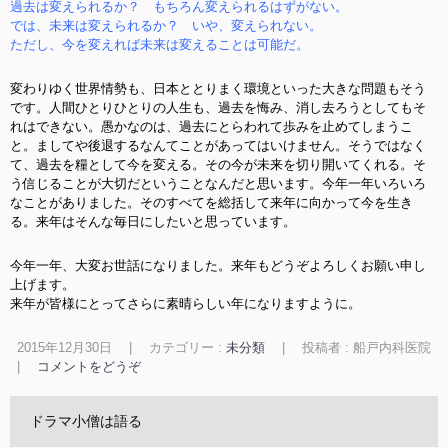
過去は変えられるか？ もちろん変えられるはずがない。
では、未来は変えられるか？ いや、変えられない。
ただし、今を変えれば未来は変えることは可能だ。
変わりゆく世界情勢も、日本ととりまく環境といった大きな問題もそう
です。人間ひとりひとりの人生も、過去を悔み、消し去ろうとしてもそ
れはできない。愚かなのは、過去にとらわれて歩みを止めてしまうこ
と。ましてや後退するなんてことがあってはいけません。そうではなく
て、過去を糧として今を変える。その今が未来を切り開いてくれる。そ
う信じることが大切だということなんだと思います。今年一年いろいろ
なことがありました。そのすべてを総括して来年に向かって今を生き
る。来年はそんな毎日にしたいと思っています。
今年一年、大変お世話になりました。来年もどうぞよろしくお願い申し
上げます。
来年が皆様にとってさらに素晴らしい年になりますように。
2015年12月30日
|
カテゴリー :
未分類
|
投稿者 : 船戸内科医院
|
コメントをどうぞ
ドラマ小僧は語る