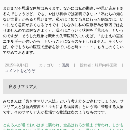
まだまだ不思議な体験はあります。なかには私の勘違いや思い込みもあ
るんでしょうけど。でも、やはり科学では証明できない「私たちの知ら
ない世界」があると思います。私がはじめて当直に行った病院では、い
つになく急変が多くなるそうです（ちなみに私の医療行為が原因ではあ
りませんので誤解なきよう）。我々はこういう状態を「荒れる」という
のですが、そうした現象は既出の先輩医師的にいえば、「おまえの霊的
エネルギーが強いから」ということになるのかもしれません。そういえ
ば、今でもうちの医院で患者を診ていると時々・・・。もうこのくらい
でやめておきます。
2015年9月4日
|
カテゴリー :
回想
|
投稿者 : 船戸内科医院
|
コメントをどうぞ
良きサマリア人
みなさんは「良きサマリア人法」という考え方をご存じでしょうか。サ
マリア人とは新約聖書の「ルカによる福音書」という書に登場する人物
です。そのサマリア人が登場する物語は次のようなものです。
とある人が道でおいはぎに襲われ、金品はおろか服まで奪われ、しかも