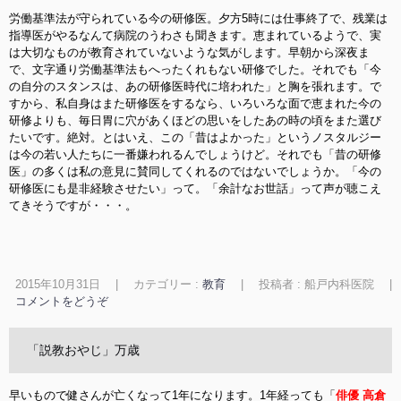
労働基準法が守られている今の研修医。夕方5時には仕事終了で、残業は
指導医がやるなんて病院のうわさも聞きます。恵まれているようで、実
は大切なものが教育されていないような気がします。早朝から深夜ま
で、文字通り労働基準法もへったくれもない研修でした。それでも「今
の自分のスタンスは、あの研修医時代に培われた」と胸を張れます。で
すから、私自身はまた研修医をするなら、いろいろな面で恵まれた今の
研修よりも、毎日胃に穴があくほどの思いをしたあの時の頃をまた選び
たいです。絶対。とはいえ、この「昔はよかった」というノスタルジー
は今の若い人たちに一番嫌われるんでしょうけど。それでも「昔の研修
医」の多くは私の意見に賛同してくれるのではないでしょうか。「今の
研修医にも是非経験させたい」って。「余計なお世話」って声が聴こえ
てきそうですが・・・。
2015年10月31日
|
カテゴリー :
教育
|
投稿者 : 船戸内科医院
|
コメントをどうぞ
「説教おやじ」万歳
早いもので健さんが亡くなって1年になります。1年経っても「
俳優 高倉