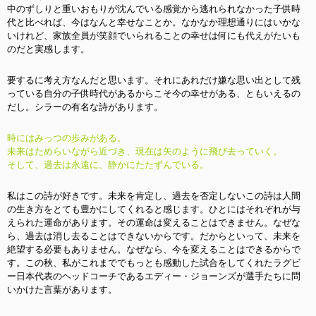
中のずしりと重いおもりが沈んでいる感覚から逃れられなかった子供時
代と比べれば、今はなんと幸せなことか。なかなか理想通りにはいかな
いけれど、家族全員が笑顔でいられることの幸せは何にも代えがたいも
のだと実感します。
要するに考え方なんだと思います。それにあれだけ嫌な思い出として残
っている自分の子供時代があるからこそ今の幸せがある、ともいえるの
だし。シラーの有名な詩があります。
時にはみっつの歩みがある。
未来はためらいながら近づき、現在は矢のように飛び去っていく。
そして、過去は永遠に、静かにたたずんでいる。
私はこの詩が好きです。未来を肯定し、過去を否定しないこの詩は人間
の生き方をとても豊かにしてくれると感じます。ひとにはそれぞれが与
えられた運命があります。その運命は変えることはできません。なぜな
ら、過去は消し去ることはできないからです。だからといって、未来を
絶望する必要もありません。なぜなら、今を変えることはできるからで
す。この秋、私がこれまででもっとも感動した試合をしてくれたラグビ
ー日本代表のヘッドコーチであるエディー・ジョーンズが選手たちに問
いかけた言葉があります。