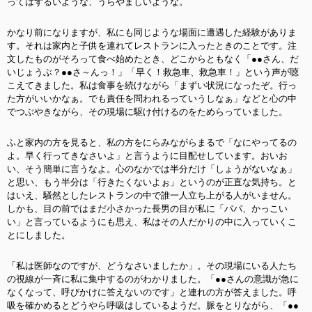
ってはずるいような、うらやましいような。
かなり前になりますが、私にも同じような場面に遭遇した経験がありま
す。それは家内と子供を連れてレストランに入ったときのことです。注
文したものがそろって食べ始めたとき、どこからともなく「●●さん、だ
いじょうぶ？●●さ～んっ！」「早く！救急車、救急車！」という声が聴
こえてきました。私は食事を続けながら「まずい状況になったぞ。行っ
た方がいいかなぁ。でも責任を問われるっていうしなぁ」などと心の中
でつぶやきながら、その現場に駆け付けるのをためらっていました。
ふと家内の方を見ると、私の方をにらみながらまるで「なにやってるの
よ。早く行ってきなさいよ」と言うように目配せしています。おいお
い、そう簡単に言うなよ。心のなかでは半分だけ「しょうがないなぁ」
と思い、もう半分は「行きたくないよぉ」というのが正直な気持ち。と
はいえ、騒然としたレストランの中で誰一人立ち上がる人がいません。
しかも、目の前ではまだ小さかった長男の目が私に「パパ、かっこい
い」と言っているようにも思え、私はその人だかりの中に入っていくこ
とにしました。
「私は医師なのですが、どうなさいましたか」。その現場にいる人たち
の視線が一斉に私に集中するのがわかりました。「●●さんの意識が急に
なくなって、呼びかけに答えないのです」と連れの方が答えました。呼
吸を確かめるとどうやら呼吸はしているようだ。脈をとりながら、「●●