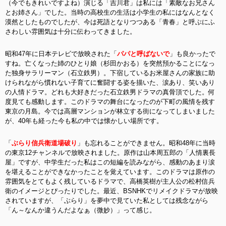
（今でもきれいですよね）演じる「吉川君」は私には「素敵なお兄さん
とお姉さん」でした。当時の高校生の生活は小学生の私にはなんとなく
漠然としたものでしたが、今は死語となりつつある「青春」と呼ぶにふ
さわしい雰囲気は十分に伝わってきました。
昭和47年に日本テレビで放映された「
パパと呼ばないで
」も良かったで
すね。亡くなった姉のひとり娘（杉田かおる）を突然預かることになっ
た独身サラリーマン（石立鉄男）。下宿しているお米屋さんの家族に助
けられながら慣れない子育てに奮闘する姿を描いた、涙あり、笑いあり
の人情ドラマ。どれも大好きだった石立鉄男ドラマの真骨頂でした。何
度見ても感動します。このドラマの舞台になったのが下町の風情を残す
東京の月島。今では高層マンションが林立する街になってしまいました
が、40年も経った今も私の中では懐かしい場所です。
「
ぶらり信兵衛道場破り
」も忘れることができません。昭和48年に当時
の東京12チャンネルで放映されました。原作は山本周五郎の「人情裏長
屋」ですが、中学生だった私はこの短編を読みながら、感動のあまり涙
を堪えることができなかったことを覚えています。このドラマは原作の
雰囲気をとてもよく残しているドラマで、高橋英樹が主人公の松村信兵
衛のイメージとぴったりでした。最近、BSNHKでリメイクドラマが放映
されていますが、「ぶらり」を夢中で見ていた私としては残念ながら
「ん～なんか違うんだよなぁ（微妙）」って感じ。