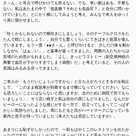
さ～ん」と耳元で呼びかけても答えない。でも、幸い脈はある。不整も
ない。私はあたまの中で「低血糖？それとも低血圧？」と自分に問いか
けていました。とにかく横にしてみようと考え、みんなで本人をゆっく
り床に寝かせました。
「吐くかもしれないので横向きにしましょう。そのテーブルクロスをた
たんで枕にしましょう」。自分でも驚くくらいにてきぱきと処置が進ん
でいきます。もう一度「●●さ～ん」と呼びかけると、少しだけ体を動か
しながら「はぁ…い…」と返事が返ってきました。周囲の人たちからは
安堵のため息がもれました。「よし、きっとワゴトミー（副交感神経の
興奮で血圧が下がりすぎてしまう病態）だ」と考えていると、その人の
意識はみるみる戻ってきました。
ご本人が「もうだいじょうぶですから」と立ち上がろうとするのを制止
して、「このまま救急車が到着するまで横になっていてください。なに
も恐ろしいことにはならないと思いますが、念のために病院で見てもら
いましょう」、そう言い残すと私は自分の席にもどりました。なんだか
ヒーローになったような感じがする一方で、目立ってしまってこっぱず
かしい気持ちがしました。席にもどると目がハートマークになっている
家内と息子が待っていました（本人たちは否定していますが）。
あまりにも恥ずかしかったので、一刻もはやくこのレストランを出たか
ったのですが、おいしいビーフシチューにほとんど手をつけていなかっ