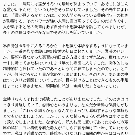
ました。「病院には霊がうろつく場所が決まっていて、あそこにはこん
な霊がいるんだ」といつも得意そうに話していました。その先生によれ
ば、「霊が見えるかどうかは、その人間がもっている霊的パワーの強さ
が影響する。そのパワーが強い人間に霊は寄ってくる」のだそうです。
人が集まるとその先輩は必ず自分の不思議体験を話してくれましたが、
多くの同僚は冷ややかな目でその話しを聞いていました。
私自身は医学部に入るころから、不思議な体験をするようになっていま
した。一番強烈な体験は解剖実習の初日に起こりました。緊張のせい
か、要領を得なかった実習の初日は夕方遅くまでずれ込み、疲れてアパ
ートに帰ってきた私はいつもより早めに布団に入りました。肉体的にも
精神的にも疲れていたのであっという間に寝てしまったのでした。とこ
ろが、何時ごろかふと目が覚めてしまいました。そのとき、あたまの中
はすっきりと覚醒していましたが、目を開けることはできるものの手足
はまったく動きません。瞬間的に私は「金縛りだ」と思いました。
金縛りなんてそれまで経験したことがありませんでした。そのときはは
っきり覚醒していて、恐怖心というよりも、なんだか新鮮な気持ちがし
ました。「これが金縛りかぁ」なんてちょっぴり感動するような気持ち
とでもいいましょうか。しかし、そんな甘っちょろい気持ちはすぐに吹
っ飛んでしまいました。なぜなら、私の枕元に置いてあった小さな冷蔵
庫の脇に、白い着物を着た老人がこちらに背を向けて正座していたから
です。私はド近眼なので、眼鏡をかけなければ布団の中からははっきり