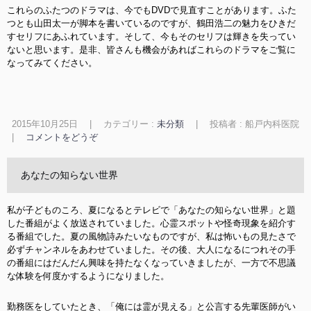
これらのふたつのドラマは、今でもDVDで見直すことがあります。ふた
つとも山田太一が脚本を書いているのですが、鶴田浩二の魅力をひきだ
すセリフにあふれています。そして、今もそのセリフは輝きを失ってい
ないと思います。是非、皆さんも機会があればこれらのドラマをご覧に
なってみてください。
2015年10月25日
|
カテゴリー :
未分類
|
投稿者 : 船戸内科医院
|
コメントをどうぞ
あなたの知らない世界
私が子どものころ、夏になるとテレビで「あなたの知らない世界」と題
した番組がよく放送されていました。心霊スポットや怪奇現象を紹介す
る番組でした。夏の風物詩みたいなものですが、私は怖いもの見たさで
必ずチャンネルをあわせていました。その後、大人になるにつれその手
の番組にはだんだん興味を持たなくなっていきましたが、一方で不思議
な体験を何度かするようになりました。
勤務医をしていたとき、「俺には霊が見える」と公言する先輩医師がい