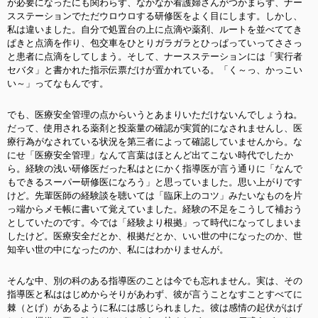
が必要になったにも関わらず、なかなか看護婦さんがつかまらず、ナー
スステーションでただウロウロする研修医をよく目にします。しかし、
私は違いました。自分で処置台の上に点滴や薬剤、ルートを並べててき
ぱきと点滴を作り、包交車をひとりガラガラとひっぱっていってささっ
と患者に点滴をしてしまう。そして、ナースステーションには「実行者
セバタ」と書かれた指示伝票だけが置かれている。「く～っ、かっこい
い～」ってなもんです。
でも、医療安全管理の点からいうとあまりいただけないんでしょうね。
だって、使用される薬剤と投薬量の確認が実質的になされませんし、医
療行為がなされている状況を第三者によって確認していませんから。な
にせ「医療安全管理」なんて言葉はほとんど出てこない時代でしたか
ら。経験の浅い研修医だった私はとにかく指導医が言う通りに「なんで
もできるスーパー研修医になろう」と思っていました。思い上がりです
けど。先輩医師の経験談を聴いては「臨床上のコツ」みたいなものを片
っ端からメモ帳に書いて覚えていました。経験の不足をこうして補おう
としていたのです。今では「経験より根拠」って時代になってしまいま
したけど。医療安全だとか、根拠だとか、いい世の中になったのか、世
知辛い世の中になったのか、私にはわかりませんが。
そんな中、別の科のある指導医のことは今でも忘れません。実は、その
指導医と私ははじめからそりがあわず、彼が言うことなすことすべてに
棘（とげ）があるように私には感じられました。彼は感情の起伏がはげ