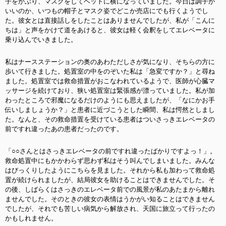
子をかぶり、マスクをしてベットに横になっていました。今日は調子が
いいのか、いつもの帽子とマスク姿でどこか売店にでも行くようでし
た。彼女とは直接話しをしたことはありませんでしたが、私が「こんに
ちは」と声をかけて道をあけると、彼女は軽く会釈をしてエレベータに
乗り込んでいきました。
私はナースステーションの奥のあわただしさが気になり、そちらの方に
歩いて行きました。処置室の中をのぞいた私は「急変ですか？」と尋ね
ました。処置室では救命措置がおこなわれているようで、医師が心臓マ
ッサージを続けており、狭い処置室は緊張感が漂っていました。私が加
わったところで邪魔になるだけのようにも思えましたが、「なにかお手
伝いしましょうか？」と患者に近づこうとした瞬間、私は愕然としまし
た。なんと、その救命措置を受けている患者はついさっきエレベータの
前ですれ違ったあの患者だったのです。
「○○さんとはさっきエレベータの前ですれ違ったばかりですよっ！」。
救命処置中にもかかわらず思わず私はそう叫んでしまいました。みんな
はびっくりしたようにこちらを見ました。それから私も加わって救命処
置が続けられましたが、結局彼女を助けることはできませんでした。そ
の後、しばらくはさっきのエレベータ前での風景が私のあたまから離れ
ませんでした。そのときの彼女の表情はうかがい知ることはできません
でしたが、それでも苦しい病気から解放され、天国に旅立って行ったの
かもしれません。