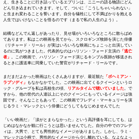
え、生きることに行き詰っているエブリンは、ニニーの語る物語にどん
どん引き込まれていきます。そして、ついに「こうしちゃいられない」
と生まれ変わることを誓います。自分を犠牲にして不満ばかりを抱える
人生ではいけないことを悟るのです（まるで私の人生のよう）。
結構などんでん返しがあったり、見せ場がいろいろなところに散らばめ
てあります。私はこの映画を見てから、スクロギンズ牧師を演じた俳優
（リチャード・リール）が実はいろいろな映画にちょこっと出演してい
るのに気がつきました。代表的なのはハリソン・フォード主演の
「逃亡
者」
。この映画で、ハリソン・フォード演じるキンブル医師が移送され
るときに護送車に同乗していた警官がリチャード・リールです。
まだまだよかった映画はたくさんありますが、最近観た
「ボヘミアン・
ラプソディ」
もなかなかでした。この映画に出てくるクイーンというロ
ック・グループを私は高校生の頃、
リアルタイムで聴いていました
。で
すから、他の世代の人達以上にそのクイーンにもっているイメージは強
固です。そんなこともあって、この映画でフレディ・マーキュリーを演
じるラミ・マレックという俳優にどうしてもなじめませんでした
「いい映画だ」「涙がとまらなかった」という高評価を耳にしても、は
じめはなかなか観に行こうとは思いませんでした。自分の中でのフレデ
ィは、大男で、とても男性的なイメージがありました。しかし、ラミ・
マレックは小柄で、男性的なイメージから少し離れている、なよなよっ