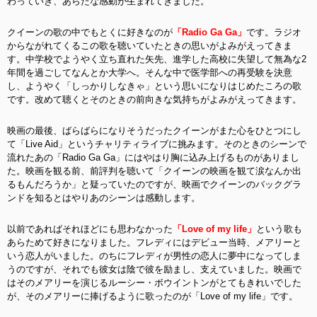
わっていき、あらたな感動が生まれてきました。
クイーンの歌の中でもとくに好きなのが
「Radio Ga Ga」
です。ラジオ
からながれてくるこの歌を聴いていたときの思いがよみがえってきま
す。中学校でようやく立ち直れた矢先、進学した高校に失望して無為な2
年間を過ごしてなんとか大学へ。そんな中で医学部への再受験を決意
し、ようやく「しっかりしなきゃ」という思いになりはじめたころの歌
です。改めて聴くとそのときの前向きな気持ちがよみがえってきます。
映画の最後、ばらばらになりそうだったクイーンがまた心をひとつにし
て「Live Aid」というチャリティライブに挑みます。そのときのシーンで
流れたあの「Radio Ga Ga」にはやはり胸に込み上げるものがありまし
た。映画を観る前、前評判を聴いて「クイーンの映画を観て涙なんか出
るもんだろうか」と疑っていたのですが、映画でクイーンのバックグラ
ンドを知るとはやりあのシーンは感動します。
以前であればそれほどにも思わなかった
「Love of my life」
という歌も
あらためて好きになりました。フレディにはデビュー当時、メアリーと
いう恋人がいました。のちにフレディが男性の恋人に夢中になってしま
うのですが、それでも彼女は陰で彼を励まし、支えていました。映画で
はそのメアリーを演じるルーシー・ボウイントンがとてもきれいでした
が、そのメアリーに捧げるように歌ったのが「Love of my life」です。