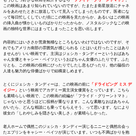
この映画はあまり知られていないのですが、たまたま衛星放送にチャネ
ルをあわせたときに放送していて見入ってしまったものです。医者にな
って毎日忙しくしていた頃にこの映画を見たからか、あるいはこの映画
の挿入曲が懐かしいものばかりだったからか、ノスタルジックなこの映
画の独特な世界にはまってしまったことを思い出します。
内容的にはいささか荒唐無稽なところもないわけではないのですが、そ
れでもアメリカ南部の雰囲気が感じられる（とはいえ行ったことはあり
ませんが）いい映画です。主演はジェシカ・タンディーというおばあち
ゃん女優とキャシー・ベイツというおばちゃん女優のふたりです。ふた
りとも、この映画の役柄にぴったりでしたし息もぴったり。他の脇役の
人達も魅力的な俳優ばかりで結構楽しめます。
とくにジェシカ・タンディーは、この映画の前に
「ドライビング ミス デ
イジー」
という映画でアカデミー賞主演女優賞をとっています。こちら
も素晴らしい映画で、この映画の続編が「フライド・グリーントマト」
じゃないかと思うほどに役柄が重なります。こんな素敵なおばあちゃん
がいたら、どんな相談にも乗ってもらえそう、って思います。なにより
彼女の「しわやしみを隠さない美しさ」が素晴らしかった。
老人ホームで偶然このジェシカ・タンディー演じるニニーと偶然出会っ
たエブリンをキャシー・ベイツが演じています。いつも不満ばかりを抱