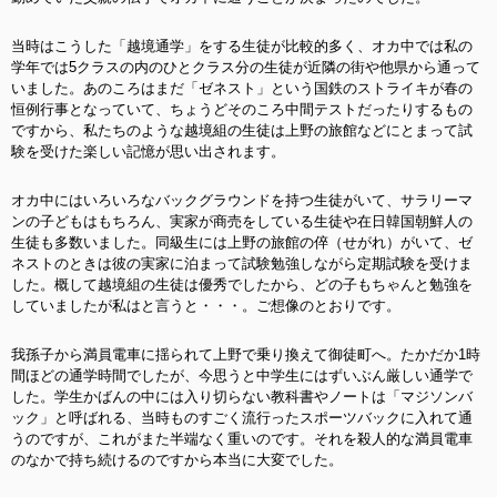
当時はこうした「越境通学」をする生徒が比較的多く、オカ中では私の
学年では5クラスの内のひとクラス分の生徒が近隣の街や他県から通って
いました。あのころはまだ「ゼネスト」という国鉄のストライキが春の
恒例行事となっていて、ちょうどそのころ中間テストだったりするもの
ですから、私たちのような越境組の生徒は上野の旅館などにとまって試
験を受けた楽しい記憶が思い出されます。
オカ中にはいろいろなバックグラウンドを持つ生徒がいて、サラリーマ
ンの子どもはもちろん、実家が商売をしている生徒や在日韓国朝鮮人の
生徒も多数いました。同級生には上野の旅館の倅（せがれ）がいて、ゼ
ネストのときは彼の実家に泊まって試験勉強しながら定期試験を受けま
した。概して越境組の生徒は優秀でしたから、どの子もちゃんと勉強を
していましたが私はと言うと・・・。ご想像のとおりです。
我孫子から満員電車に揺られて上野で乗り換えて御徒町へ。たかだか1時
間ほどの通学時間でしたが、今思うと中学生にはずいぶん厳しい通学で
した。学生かばんの中には入り切らない教科書やノートは「マジソンバ
ック」と呼ばれる、当時ものすごく流行ったスポーツバックに入れて通
うのですが、これがまた半端なく重いのです。それを殺人的な満員電車
のなかで持ち続けるのですから本当に大変でした。