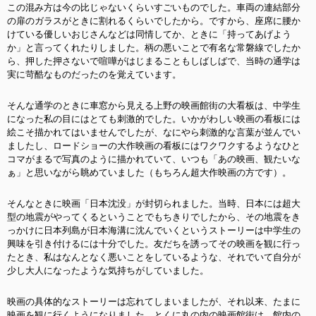
この混み方は今の比じゃないくらいすごいものでした。車両の連結部分
の扉のガラスがときに割れるくらいでしたから。ですから、座席に腰か
けている優しいおじさんなどは同情してか、ときに「持ってあげよう
か」と言ってくれたりしました。柄の悪いことで有名な常磐線でしたか
ら、押した押さないで喧嘩がはじまることもしばしばで、当時の通学は
実に苛酷なものだったのを覚えています。
そんな通学のときに車窓から見える上野の映画館街の大看板は、中学生
になった私の目にはとても刺激的でした。いかがわしい映画の看板には
絵こそ描かれてはいませんでしたが、なにやら刺激的な言葉が並んでい
ましたし、ロードショーの大作映画の看板にはワクワクするようなひと
コマがまるで写真のように描かれていて、いつも「あの映画、観たいな
ぁ」と思いながら眺めていました（もちろん超大作映画の方です）。
そんなときに映画「日本沈没」が封切られました。当時、日本には超大
型の地震がやってくるということでもちきりでしたから、その地震をき
っかけに日本列島が日本海溝に沈んでいくというストーリーは中学生の
興味を引き付けるには十分でした。友だちを誘ってその映画を観に行っ
たとき、私はなんとなく悪いことをしているような、それでいて自分が
少し大人になったような気持ちがしていました。
映画の具体的なストーリーは忘れてしまいましたが、それ以来、たまに
映画を観に行くようになりました。とくに丸の内の映画館街は、館内の