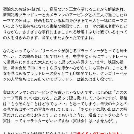
宿泊先のお城を抜け出し、窮屈なアン王女を演じることから解放され、
新聞記者ブラッドレーとカメラマンのアービングとの三人で過ごしたロ
ーマでの休日は、映画を観ている私自身がまるで三人と一緒にローマに
いるような気持ちになれる素敵な映画でした。ローマの観光名所をたど
りながら、さまざまな事件にまきこまれる珍道中ぶりは観ているすべて
の人を引き込みます。音楽がまたよかったですよね。
なんといってもグレゴリーペックが演じるブラッドレーがとっても紳士
でした。この映画をはじめて観たとき、中学生ながらにブラッドレーっ
て常識をわきまえた大人だなって思ったのを覚えています。映画の最
後、帰国会見で目にうっすら涙を浮かべながらなにも言わずにじっと王
女を見つめるブラッドレーの姿がとても印象的でした。
グレゴリーペッ
クの人間性もにじみ出ていてブラッドレーは彼のはまり役です。
実はカメラマンのアービングも嫌いじゃないんです。はじめは「このス
クープ写真はいい金になる」と思って隠し撮りしているのですが、最後
は「もうそんなことはどうでもいい」と思ってしまう。最後の王女との
会見で彼はすべての写真を渡してしまう。「あなたとの思い出はこの写
真だけにとどめておきます」とでもいうように。適当でチャラいようで
実は、ってキャラクターがいいですね（実社会にはいませんが）。
もうひとつ好きな映画を紹介するなら
「フライド・グリーントマト」
。