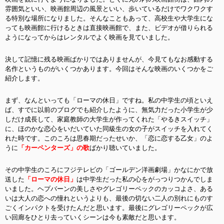
雰囲気といい、映画館周辺の風景といい、歩いているだけでワクワクす
る特別な場所になりました。そんなこともあって、高校生や大学生にな
っても映画館に行けるときは直接映画館で、また、ビデオが借りられる
ようになってからはレンタルでよく映画を見ていました。
決して記憶に残る映画ばかりではありませんが、今見てもなお感動する
名作というものがいくつかあります。今回はそんな映画のいくつかをご
紹介します。
まず、なんといっても「ローマの休日」ですね。私の中学生の頃といえ
ば、すでに以前のブログでも紹介したように、無気力だった小学生が少
しだけ成長して、家庭教師の大学生が作ってくれた「やるきスイッチ」
に、ほのかな恋心をいだいていた同級生の女の子がスイッチを入れてく
れた時です。このころは思春期だったせいか
、「恋に恋する乙女」のよ
うに
「カーペンターズ」の歌
ばかり聴いていました。
その中学生のころにフジテレビの「ゴールデン洋画劇場」かなにかで放
送した
「ローマの休日」
は中学生だった私の心をがっつりつかんでしま
いました。ヘプバーンの美しさやグレゴリーペックのカッコよさ、ある
いは大人の恋への憧れというよりも、最後の切ない二人の別れにものす
ごくインパクトを受けたんだと思います。最後にグレゴリーペックが広
い回廊をひとり去っていくシーンは今も素敵だと思います。