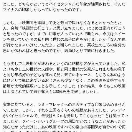
とした、どちらかというとバイセクシャルな印象が強調された、そんな
マイナスの印象しかもっていなかったのです。
しかし、上映期間を確認してあと数日で観れなくなるとわかったとた
ん、突然「映画館に行こう」と思い立ちました。はじめは家内と行こう
と思ったのですが、すでに用事が入っていたので断られ、今度はクイー
ンを聴いていた頃の私と同じ世代の息子に声をかけましたが「なんで俺
が行かなきゃいけないんだよ」と断られました。高校生のころの自分の
思いが伝わればと思ったのですが、結局ひとりで観に行きました。
もう少しで上映期間が終わるというのに結構な客が入っていました。私
よりも少し上の世代の夫婦や、私と同じ世代の父親がこれまた私の息子
と同じ年格好の子どもを連れて見に来ているケース、もちろん私のよう
にひとりで観に来ているおじさんも少なくなく、この映画を支持する年
齢層が比較的幅広いことを示していました（その結果、今でもこの映画
は上演されていて興行収入も100億円を突破しました）。
実際に見ていると、ラミ・マレックへのネガティブな印象は否めません
でしたが、しかし、それを上回るくらいの感動がありました。フレディ
がバイセクシャルで、最後はAIDｓを発症して亡くなったことは知ってい
ましたが、クイーンというグループの周辺でどのようなことがあったか
知らなかっただけに、あの映画ですべての楽曲の雰囲気が自分の中で変