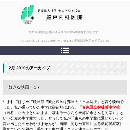
船戸内科医院は患者さん本位の地域医療を提供します。
TEL＆FAX.
04-7181-2300 〒270-1158 千葉県我孫子市船戸2-1-10
2月 2019
のアーカイブ
好きな映画（１）
生まれてはじめて映画館で観た映画は邦画の「日本沈没」と言う映画で
した。私が通っていた中学は御徒町にある、「
台東区立御徒町中学校
（通称、オカ中といいます。萩本欣一さんや天海祐希さんも同窓）」と
いう公立の中学校でした。どうして私が「東京の中学校に通いたい」と
言い出したのかわかりませんが、当時、同じ台東区にある蔵前警察署に
勤めていた父親の伝手でオカ中に通うことが決まったのでした。