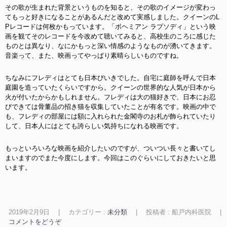
その歌が生まれた背景というものを知ると、その歌のイメージが変わっ
てもっと好きになることがあるんだと改めて実感しました。クイーンのL
Pレコードは何枚かもっています。「ボヘミアン ラプソディ」という映
画を観てそのレコードを今改めて聴いてみると、高校生のころに感じた
ものとは異なり、なにかもっと深い情感のようなものが湧いてきます。
音楽って、また、映画ってやっぱり素晴らしいものですね。
ちなみにフレディはとても日本びいきでした。自宅に庭師を呼んで日本
庭園を造っていたくらいですから。クイーンの世界的な人気が日本から
火が付いたからかもしれません。フレディは大の猫好きで、日本にお忍
びできては骨董品の招き猫を収集していたことが有名です。映画の中で
も、フレディの部屋には額に入れられた金閣寺のお札が飾られていたり
して、日本人にはとても誇らしい気持ちになれる映画です。
もっといろいろな映画を紹介したいのですが、ついつい長々と書いてし
まいますのでまた今度にします。今回はこのぐらいにしておきたいと思
います。
2019年2月9日
|
カテゴリー :
未分類
|
投稿者 : 船戸内科医院
|
コメントをどうぞ