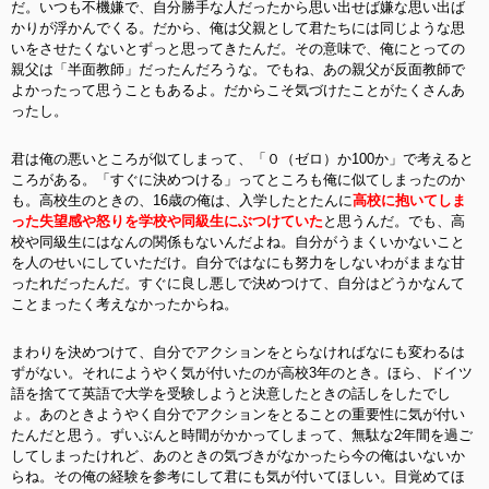
だ。いつも不機嫌で、自分勝手な人だったから思い出せば嫌な思い出ば
かりが浮かんでくる。だから、俺は父親として君たちには同じような思
いをさせたくないとずっと思ってきたんだ。その意味で、俺にとっての
親父は「半面教師」だったんだろうな。でもね、あの親父が反面教師で
よかったって思うこともあるよ。だからこそ気づけたことがたくさんあ
ったし。
君は俺の悪いところが似てしまって、「０（ゼロ）か100か」で考えると
ころがある。「すぐに決めつける」ってところも俺に似てしまったのか
も。高校生のときの、16歳の俺は、入学したとたんに
高校に抱いてしま
った失望感や怒りを学校や同級生にぶつけていた
と思うんだ。でも、高
校や同級生にはなんの関係もないんだよね。自分がうまくいかないこと
を人のせいにしていただけ。自分ではなにも努力をしないわがままな甘
ったれだったんだ。すぐに良し悪しで決めつけて、自分はどうかなんて
ことまったく考えなかったからね。
まわりを決めつけて、自分でアクションをとらなければなにも変わるは
ずがない。それにようやく気が付いたのが高校3年のとき。ほら、ドイツ
語を捨てて英語で大学を受験しようと決意したときの話しをしたでし
ょ。あのときようやく自分でアクションをとることの重要性に気が付い
たんだと思う。ずいぶんと時間がかかってしまって、無駄な2年間を過ご
してしまったけれど、あのときの気づきがなかったら今の俺はいないか
らね。その俺の経験を参考にして君にも気が付いてほしい。目覚めてほ