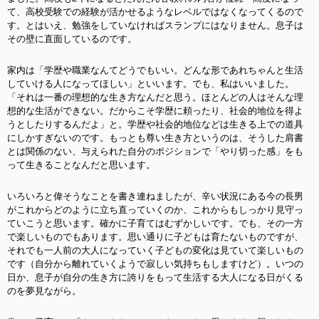
て、高校受験での経験が活かせるようなレベルではなくなってくるので
す。とはいえ、勉強をしていなければスランプにはなりません。息子は
その壁に直面しているのです。
家内は「学歴や職業なんてどうでもいい。どんな形であれちゃんと生活
していける人になってほしい」といいます。でも、私はいいました。
「それは一番の理想的な生き方なんだと思う。ほとんどの人はそんな理
想的な生活ができない。だからこそ学歴に頼ったり、社会的地位を得よ
うとしたりするんだよ」と。学歴や社会的地位などは生きる上での道具
にしかすぎないのです。もっとも尊い生き方というのは、そうした肩書
とは関係のない、与えられた自分のポジションで「やり切った感」をも
って生きることなんだと思います。
いろいろと偉そうなことを書き連ねましたが、辛い状況にある今の長男
がこれからどのように立ち直っていくのか、これからもしっかり見守っ
ていこうと思います。確かに子育てはむずかしいです。でも、その一方
で楽しいものでもあります。思い通りに子どもは育たないものですが、
それでも一人前の大人になっていく子どもの変化は見ていて楽しいもの
です（
自分から離れていくようで寂しい気持ちもしますけど）。いつの
日か、息子が自分の生き方に誇りをもって生活する大人になる日がくる
のを夢見ながら。