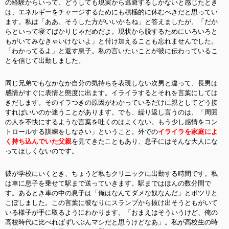
の経験からいって、どうしても現実から逃避するしかないと感じたとき
は、エネルギーをチャージするためにも積極的に休むべきだと思ってい
ます。私は「ああ、そうした方がいいかもね」と答えましたが、「だか
らといって寝てばかりじゃだめだよ。現状から脱するためにいろいろと
もがいてみなきゃいけないよ」と付け加えることも忘れませんでした。
「わかってるよ」と返す息子。私の言いたいことが彼に伝わっているこ
とを信じて出勤しました。
同じ兄弟でもなかなか自分の気持ちを表現しない次男と違って、長男は
感情がすぐに表情と態度に出ます。イライラするとそれを言葉にしては
きだします。そのイラつきの原因がわかっているだけに親としてどう接
すればいいのか迷うことがあります。でも、繰り返し言うのは、「周囲
の人を不快にするような言葉を吐くのはよくない。もう少し感情をコン
トロールする訓練をしなさい」ということ。外での
イライラを家庭によ
く持ち込んでいた父親
を見てきたこともあり、息子にはそんな大人にな
ってほしくないのです。
彼が学校にいくとき、ちょうど私もクリニックに出勤する時間です。私
は車に息子を乗せて駅まで送っていきます。駅まではほんの数分間で
す。あるとき車の中の息子は「俺はなんてダメな奴なんだ」とポツリと
こぼしました。この言葉に彼なりにスランプから抜け出そうともがいて
いる様子が手に取るようにわかります。「おまえはそういうけど、俺の
高校時代に比べればずいぶんマシだと思うけどなあ」。私が高校生の時