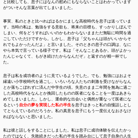
と比較しても、息子にはなんの慰めにもならないことはわかっています
がついそんな言葉が出てしまいました。
事実、私のときと比べればはるかにましな高校時代を息子は送っていま
す。当時の私は、勉強をする意欲も、将来の目標も、すっかりしぼんで
しまい、何をどうすればいいのかもわからないままただ無駄に時間を過
ごしていただけですから。しかし、息子は「父ちゃんは頭がいいからそ
れでもよかったんだよ」と言いました。そのときの息子の口調は、なに
やら本気で言っている様子です。私は「そんなことあるか。頭がよかっ
たんじゃなくて、もがき続けたからなんだぞ」と返すのが精一杯でし
た。
息子は私を成功者のように見ているようでした。でも、
勉強にはおよそ
縁遠い小学校時代を過ごし、いろいろな人たちの刺激を受けながらなん
とか落ちこぼれずに済んだ中学生の頃。失意のまま二年間を無為に過ご
した高校時代をなんとか挽回したものの医者になることを一度はあきら
めてしまいました。しかし、運命的な出会いと偶然が重なって医者にな
るという
自分の夢を実現した私の半生
を息子はきっと私の自慢話しとし
てとらえているのだろうか。私の真意を息子にもう一度伝えなおさなけ
ればならないと思いました。
私は彼と話しをすることにしました。私は息子に成功体験を伝えたかっ
たのではなく、失敗続きだった私の半生を踏み台にして息子自身の人生