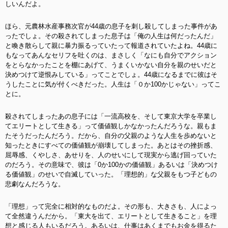
しいんだよ。
ほら、元農林水産事務次官が44歳の息子を刺し殺してしまった事件があ
ったでしょ。その殺されてしまった息子は「俺の人生は何だったんだ」
と喚き散らして親に暴力振るっていたって報道されていたよね。44歳に
もなってあんなセリフを吐くのは、まさしく「なにも自分でアクション
をとらなかったことを棚にあげて、うまくいかない自分を親のせいだと
決めつけて逆恨みしている」ってことでしょ。44歳になるまでに彼はそ
うしたことに気が付くべきだった。人生は「０か100かじゃない」ってこ
とに。
殺されてしまったあの息子には「一流高校を、そして東京大学を卒業し
てエリートとして生きる」って価値観しかなかったんだろうな。親もま
たそうだったんだろう。だから、自分の父親のような人生を歩めないと
知ったときにすべての価値観が崩壊してしまった。あとはその挫折感、
屈辱感、くやしさ、あせりを、人のせいにして現実から逃げ回っていた
のだろう。その意味で、彼は「0か100かの価値観」あるいは「決めつけ
る価値観」のせいで自滅していった。「理想的」な父親をもつ子どもの
悲劇なんだろうな。
「理想」って完全に相対的なものだよ。その形も、大きさも、人によっ
て全然違うんだから。「東大を出て、エリートとして生きること」を理
想と感じる人もいるだろう。あるいは、仕事はあくまでもお金を得るた