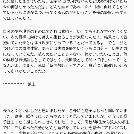
に失望したままでいたら、医学部にはいけないんだと決めつけていたら
今の俺はなかったんだよ。どんな結果であれ、次の目標に向けてもがい
ているうちに道が見つかってくるものだということを俺の経験から学ん
でほしいんだよ。
自分の夢を現実のものにできれば素晴らしい。でもそれがすべてじゃな
い。次の目標に向けて努力を重ねることが大切なんだよ。結果として昔
抱いていた夢とは違う現実になっていることだってあるよ。でも、ひと
つひとつの成功体験、あるいは失敗を経ていくうちに自分らしい生き方
になっていくんだ。後ろめたいことじゃない。俺がいいたいことは、俺
の体験は自慢話しとしてではなく、失敗談として聞いてほしいってこと
なんだよ。つまり、俺は「反面教師」ってこと。身近に反面教師がいる
ってありがたいことだよ。
************** 以上
長々とくどい話しだと思いましたが、意外にも息子はじっと聞いていま
した。途中、眠そうにしたらやめようと思っていましたが、そうした様
子はまったく感じられませんでした。そして、高校3年生から浪人の頃ま
でに、立ち直った自分がどんな勉強をしていたかを息子にアドバイスし
ました。高校も2年になるとだんだん各教科の内容が複雑・高度になっ