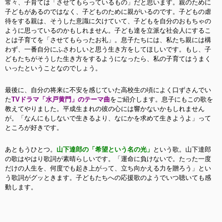
常々、子育ては「させてもらっているもの」だと思います。親のために
子どもがあるのではなく、子どものために親がいるのです。子どもの虐
待をする親は、そうした意識に欠けていて、子どもを自分のおもちゃの
ように思っているのかもしれません。子ども達を立派な社会人にするこ
とは子育てを「させてもらったお礼」
。息子たちには、
私たち親には構
わず、一番自分にふさわしいと思う生き方をしてほしいです。もし、子
どもたちがそうした生き方をするようになったら、私の子育てはうまく
いったということなのでしょう。
最後に、自分の将来に不安を感じていた高校生の頃によく口ずさんでい
た
TVドラマ「水戸黄門」のテーマ曲
をご紹介します。息子にもこの歌を
教えてやりました。平成生まれの彼の心には響かないかもしれません
が。「なんにもしないで生きるより、なにかを求めて生きようよ」って
ところが好きです。
あともうひとつ。
山下達郎の「希望という名の光」
という歌。山下達郎
の歌はやはり歌詞が素晴らしいです。「運命に負けないで。たった一度
だけの人生を、何度でも起き上がって、立ち向かえる力を贈ろう」とい
う歌詞がグッときます。子どもたちへの応援歌のようでいつ聴いても感
動します。