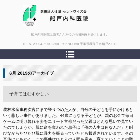
船戸内科医院は患者さん本位の地域医療を提供します。
TEL＆FAX.
04-7181-2300 〒270-1158 千葉県我孫子市船戸2-1-10
6月 2019
のアーカイブ
子育てはむずかしい
農林水産事務次官にまで登りつめた人が、自分の子どもを手にかけると
いう悲しい事件がありました。44歳にもなる子どもが、親のお金で毎日
ゲームに明け暮れる姿をエリート官僚だった父親はどんな思いで見てい
たのでしょうか。親に命を奪われた息子は「俺の人生は何なんだ」と叫
びながらたびたび親に暴力を振るっていたとも報道されています。その
真偽はともかく、この事件はひとりの人間を産み、育てていくことの難