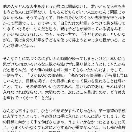
他の人がどんな人生を歩もうが君には関係ないし、君がどんな人生を歩
もうと他人には関係ない。もちろんどちらがいい人生かなんて問題じゃ
ないからね。そうではなくて、自分自身がどのくらい充実感が得られる
かって問題でしょ。どうやって「自分だけの勲章」をつけて胸を張って
生きていけるか、なんだと思う。親は子どもが頑張っている姿をみるこ
とがいちばんうれしい。でも、その一方で、「子どものため」といいな
がら、実は自分の勲章を子どもを使って得ようとやっきな親がいる。と
んだ勘違いだよね。
そんなことに気づくのにずいぶん時間が経ってしまったけど、幸いにも
気づけたのはいろいろな失敗から逃げずに乗り越えようとしてきたから
だと思うんだ。その俺の経験を君に知ってもらいたいんだよ。そして、
一刻も早く、「０か100かの価値観」「決めつける価値観」から脱してほ
しいんだよ。目標を掲げ、その目標に向かって努力を重ねることは尊い
こと
。でも、その結果がいいものであれ、悪いものであれ、それは受け
入れなければならない。大切なのは、次にどこを目指すのか、どう努力
を重ねていくかってことだよ。
なんども言うように、ひとつの結果がすべてじゃない。第一志望の学校
に入学できたとして、その喜びは手に入れたとたんに消えてしまう。次
の目標に向かって手を伸ばさなきゃ。うまくいかなかったときもまた同
じ。うまくいかなくても次にどうするかが重要なんだよ。もし俺が高校