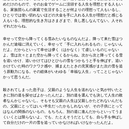
めだけのもので、そのお金でゲームに没頭する人生を理想とする人もい
る。家族団らんの家庭で生活することが何よりの理想って人もいるし、
ひとりでは使い切れないほどの大金を手に入れる人生が理想だと感じる
人もいる。理想的な生き方はさまざまで、良し悪しなんてない。人それ
ぞれだからね。
幸せって空から降ってくる雪みたいなものなんだよ。降って来た雪はつ
かんだ途端に消えていく。幸せって「手に入れられるもの」じゃないん
だよ。だからといって幸せは儚く（はかなく）て虚しいものじゃない
よ。雪は次々とまた空から降ってくるからね。次から次と降ってくる雪
を追いかけ、追いかけてはひとひらの雪をつかもうと手を伸ばす。追い
かけていた時のワクワク感や、捕まえたときの充実感がまた次の雪を追
う原動力になる。その総体がいわゆる「幸福な人生」ってことじゃない
かって思うんだ。
殺されてしまった息子は、父親のような人生を送れないと気が付いたと
きに別の道を探せばよかったんだよ。別の道を選んでも決して人生の敗
者なんかじゃないし。そもそも父親の人生は父親しかたどれないんだも
の。父親にとってはいい半生だったかもしれないが、その子供にとって
はなんの関係のないもの。もちろん、別の道に進んだからといってうま
くいくとは限らないよ。でも、たとえそうだとしても、自ら手を伸ばし
て自分だけの一片の雪を追っていかなければいけなかったんだよ。