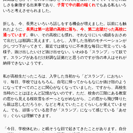
しさを象徴する出来事であり、
子育て中の親の端くれ
でもある私もいろ
いろと考えさせられました。
折しも、今、長男といろいろ話しをする機会が増えました。以前にも触
れたように、
長男は第一志望の高校に落ち、今、第二志望だった高校に
通っています
。幸い、その高校にも慣れ、それなりにいい成績をおさめ
て出だしは順調に見えます。しかし、入学した当初のモチベーションが
少しづつ下がってきて、最近では彼なりに不本意な毎日に苛立っている
様子。抜け出したいけど抜け出せない。いわゆる「スランプ」って奴で
す。スランプがあるだけ好調な証拠だと思うのですが当の本人はそれが
納得できないようです。
私が高校生だったころは、入学した当初から「どスランプ」におちい
り、毎日、学校ではもちろん、自宅に帰ってからもなにか抜け殻のよう
になってすべてのことに関心がなくなっていました。ですから、高校生
当時のことはほとんど記憶がないのです。ただ、校舎の三階にある教室
の窓から見える桜吹雪をボーっとながめながら、この窓から飛び降りた
ら親は悲しむだろうか、などと考えていたことぐらいしか覚えていませ
ん。でも、頑張っている息子が「スランプ」になって感じている「あせ
り」ぐらいは理解できます。
「今日、学校休むわ」と眠そうな顔で起きてきたことがあります。自分