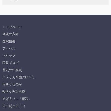
トップページ
当院の方針
医院概要
アクセス
スタッフ
院長ブログ
歴史の転換点
アメリカ帝国のゆくえ
何を守るのか
軽薄な理想主義
過ぎ去りし「昭和」
天皇誕生日（1）