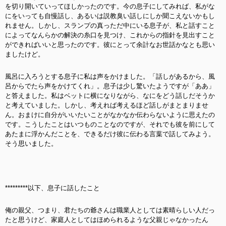
を切り開いていってほしかったのです。今の息子にしてみれば、私がな
にをいっても自慢話し、あるいは説教臭い話しにしか聞こえないかもし
れません。しかし、スランプの真っただ中にいる息子が、私と話すこと
によってなんらかの解決の糸口を見つけ、これからの指針を見出すこと
ができればいいと思ったのです。彼にとって余計なお世話かなとも思い
ましたけど。
風呂に入ろうとする息子に私は声をかけました。「話しがあるから、風
呂からでたら声をかけてくれ」。息子は少し驚いたようですが「ああ」
と答えました。私はベットに横になりながら、なにをどう話しだそうか
と考えていました。しかし、考えれば考えるほど話しがまとまりませ
ん。おまけに自分がいいたいことがなかなか伝わらないように思えたの
です。こうしたことはいつものことなのですが、それでも彼を前にして
あたまに浮かんだことを、できるだけ彼に伝わる言葉で話してみよう。
そう思いました。
*********以下、息子に話したこと
俺の親父、つまり、君たちの爺さんは職業人としては素晴らしい人だっ
たと思うけど、家庭人としてはほめられるような父親じゃなかったん