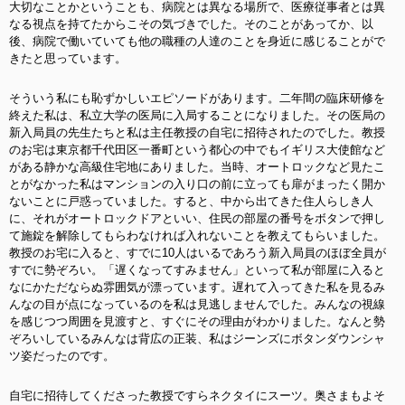
大切なことかということも、病院とは異なる場所で、医療従事者とは異
なる視点を持てたからこその気づきでした。そのことがあってか、以
後、病院で働いていても他の職種の人達のことを身近に感じることがで
きたと思っています。
そういう私にも恥ずかしいエピソードがあります。二年間の臨床研修を
終えた私は、私立大学の医局に入局することになりました。その医局の
新入局員の先生たちと私は主任教授の自宅に招待されたのでした。教授
のお宅は東京都千代田区一番町という都心の中でもイギリス大使館など
がある静かな高級住宅地にありました。当時、オートロックなど見たこ
とがなかった私はマンションの入り口の前に立っても扉がまったく開か
ないことに戸惑っていました。すると、中から出てきた住人らしき人
に、それがオートロックドアといい、住民の部屋の番号をボタンで押し
て施錠を解除してもらわなければ入れないことを教えてもらいました。
教授のお宅に入ると、すでに10人はいるであろう新入局員のほぼ全員が
すでに勢ぞろい。「遅くなってすみません」といって私が部屋に入ると
なにかただならぬ雰囲気が漂っています。遅れて入ってきた私を見るみ
んなの目が点になっているのを私は見逃しませんでした。みんなの視線
を感じつつ周囲を見渡すと、すぐにその理由がわかりました。なんと勢
ぞろいしているみんなは背広の正装、私はジーンズにボタンダウンシャ
ツ姿だったのです。
自宅に招待してくださった教授ですらネクタイにスーツ。奥さまもよそ