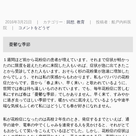
2016年3月21日
|
カテゴリー :
回想
,
教育
|
投稿者 : 船戸内科医
院
|
コメントをどうぞ
憂鬱な季節
１週間ほど前から花粉症の患者が増えています。それまで症状が軽かっ
たのに限度を超えたために来院した人もいれば、症状が急に出てきたこ
とから受診してきた人もいます。おそらく杉の花粉量が急速に増加した
からでしょう。それは私の実感からもわかります。私もバリバリの花粉
症だからです。昔から「春よ来い、早く来い」と歌われているように、
世間では春は待ち遠しいものされています。でも、毎年花粉症に苦しむ
私にすれば春は「憂鬱な季節」でしかありません。早く来て、すみやか
に過ぎ去ってほしい季節です。暖かいのに底冷えしているような中途半
端な気候もふくめて私にはどうしても春が好きになれません。
私が花粉症になったのは高校２年生のとき。発症するまでといえば、通
学の途中、電車の中でくしゃみを連発する人を見かけると、それがとて
もおかしくて笑いをこらえているほどでした。しかし、花粉症の症状は