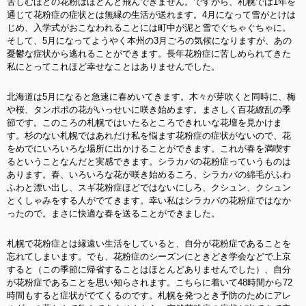
苦しむほどの花粉はほとんど飛んできません。ですから、札幌では1年を
通じて花粉症の症状とは無縁の生活が送れます。4月になって雪がとけは
じめ、入学式がおこなわれることには町中が泥と雪でぐちゃぐちゃに。
そして、5月になってようやく本州の3月ごろの気候になりますが、あの
憂鬱な症状から逃れることができます。長年花粉症に苦しめられてきた
私にとってこれほど幸せなことはありませんでした。
北海道は5月になると急速に春めいてきます。木々が芽吹くと同時に、梅
や桜、タンポポの花がいっせいに咲き始めます。まさしく百花繚乱の季
節です。このころの札幌ではいたるところできれいな花壇を見かけま
す。杉のない札幌ではあれだけ私を悩ます花粉症の症状がないので、花
をめでにいろいろな場所に出かけることができます。これが春を満喫す
るということなんだと実感できます。シラカバの花粉症っていうものは
あります。春、いろいろな花が咲き始めるころ、シラカバの綿毛がふわ
ふわと漂い出し、スギ花粉症ほどではないにしろ、クシュン、クシュン
とくしゃみをする人がでてきます。幸い私はシラカバの花粉症ではなか
ったので。まさに快適な春を送ることができました。
札幌で花粉症とは縁遠い生活をしていると、自分が花粉症であることを
忘れてしまいます。でも、花粉症のシーズンにときどき学会などで上京
すると（この季節に帰省することはほとんどありませんでした）、自分
が花粉症であることを思い知らされます。こちらに着いて48時間から72
時間もすると症状がでてくるのです。札幌を発つとき予防のためにアレ