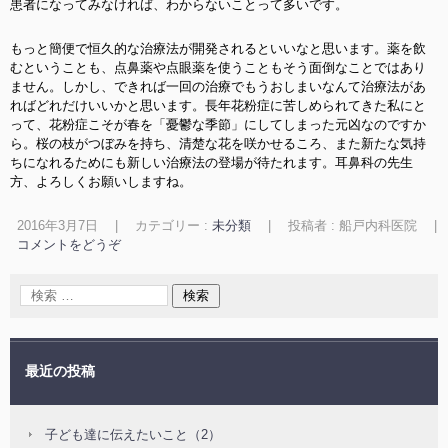
患者になってみなければ、わからないことって多いです。
もっと簡便で恒久的な治療法が開発されるといいなと思います。薬を飲
むということも、点鼻薬や点眼薬を使うこともそう面倒なことではあり
ません。しかし、できれば一回の治療でもうおしまいなんて治療法があ
ればどれだけいいかと思います。長年花粉症に苦しめられてきた私にと
って、花粉症こそが春を「憂鬱な季節」にしてしまった元凶なのですか
ら。桜の枝がつぼみを持ち、清楚な花を咲かせるころ、また新たな気持
ちになれるためにも新しい治療法の登場が待たれます。耳鼻科の先生
方、よろしくお願いしますね。
2016年3月7日
|
カテゴリー :
未分類
|
投稿者 : 船戸内科医院
|
コメントをどうぞ
最近の投稿
子ども達に伝えたいこと（2）