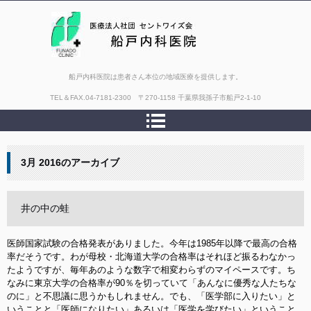
船戸内科医院は患者さん本位の地域医療を提供します。
TEL＆FAX.
04-7181-2300 〒270-1158 千葉県我孫子市船戸2-1-10
3月 2016
のアーカイブ
井の中の蛙
医師国家試験の合格発表がありました。今年は1985年以降で最高の合格
率だそうです。わが母校・北海道大学の合格率はそれほど振るわなかっ
たようですが、毎年あのような数字で相変わらずのマイペースです。ち
なみに東京大学の合格率が90％を切っていて「あんなに優秀な人たちな
のに」と不思議に思うかもしれません。でも、「医学部に入りたい」と
いうことと「医師になりたい」あるいは「医学を学びたい」ということ