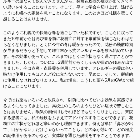
ルギーの薬なんて飲んできませんから、突然花粉症の症状が出てきて辛
い思いをすることになります。そして、早々に学会を切り上げ、逃げる
ように札幌への家路を急ぐことになります。このときほど札幌を恋しく
感じることはありません。
このように札幌での快適な春を過ごしていた私ですが、こちらに戻って
きた10年前からは再び春を前に花粉症に対する事前策を講じなければな
らなくなりました。とくに今年の冬は暖かかったので、花粉の飛散時期
が早まるだろうと予想して昨年末から抗アレルギー薬を飲み始めていま
す。その効果があってか、これまではとくに症状もなく過ごすことがで
きました。しかし、ついに1，2週間前からくしゃみや目のかゆみが出て
きました。今は点鼻・点眼薬を併用しています。アレルギーの薬は辛い
時だけ使用してもほとんど役に立たないので、早めに、そして、継続的
に使用しなければなりません。私の場合、こうした薬を5月のGWまで続
けることになります。
今ではお薬もいろいろと改良され、以前に比べてだいぶ効果を実感でき
るようになってきました。高校生のころのようなひどい症状で苦しむこ
とはありません。眠気の副作用もそれほどでもなくなりましたし。来院
する患者にも、私の経験をふまえてアドバイスすることができます。花
粉症の症状がどれほど辛いのかも理解できます。例えば単に「鼻水が出
て、目がかゆい」だけじゃないってことも。どの薬が効いて、どの程度
の副作用があるのかなど、実体験を通じた説明をすることもできます。