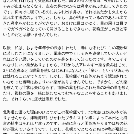
なんの前触れもなく突然現れました。高２の春のある日、夜明けにくし
ゃみが止まらなくなり、左右の鼻の穴からは鼻水があふれ出してきたの
です。仰向けに寝ているのにあふれ出す鼻水。それはあたかも火山から
流れ出す溶岩のようでした。しかも、鼻が詰まっているのであふれ出て
きた鼻水をかむことができない。おまけに目はかゆく、目の周りは目ヤ
ニでガベガベとなっていて開けることもできない。花粉症がこれほど辛
いものだとは思いませんでした。
以後、私は、およそ40年余の長きにわたり、春になるたびにこの花粉症
に苦しむことになりました。電車の中でくしゃみを連発していた人がど
れほど辛い思いをしていたのかを身をもって知ったのです。今でこそそ
れなりにいい薬がありますから、2月から抗アレルギー薬を飲みはじめ、
3月に点鼻薬と点眼薬を使いはじめればなんとか「辛い」という状況から
は逃れることができます。しかし、花粉症それ自体があまり認知されて
いなかった当時はあまりいい薬がありませんでした。ですから、どの薬
を飲んでも症状は楽にならず、市販の薬を指示された量の2倍の量を飲ん
だり、複数の薬を一緒に飲むなんてむちゃなことをすることもありまし
た。それくらいに症状は激烈でした。
北海道に渡った理由のひとつがこの花粉症です。北海道には杉の木があ
りませんから。津軽海峡にひかれたブラキストン線によって本州と北海
道の植生はそれほど違うのです。正確に言うと函館あたりまでは杉の花
粉が飛んでいるそうです。しかし、札幌までとなるともはや私が症状に