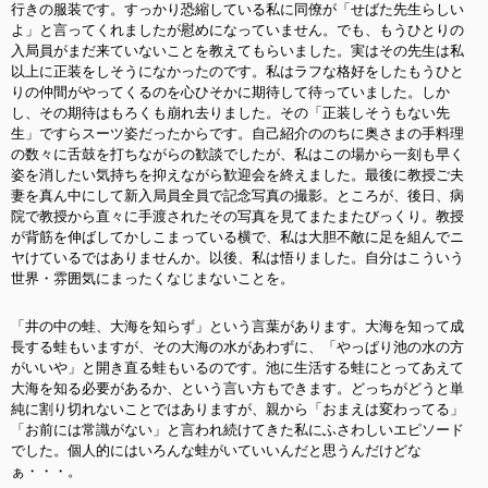
行きの服装です。すっかり恐縮している私に同僚が「せばた先生らしい
よ」と言ってくれましたが慰めになっていません。でも、もうひとりの
入局員がまだ来ていないことを教えてもらいました。実はその先生は私
以上に正装をしそうになかったのです。私はラフな格好をしたもうひと
りの仲間がやってくるのを心ひそかに期待して待っていました。しか
し、その期待はもろくも崩れ去りました。その「正装しそうもない先
生」ですらスーツ姿だったからです。自己紹介ののちに奥さまの手料理
の数々に舌鼓を打ちながらの歓談でしたが、私はこの場から一刻も早く
姿を消したい気持ちを抑えながら歓迎会を終えました。最後に教授ご夫
妻を真ん中にして新入局員全員で記念写真の撮影。ところが、後日、病
院で教授から直々に手渡されたその写真を見てまたまたびっくり。教授
が背筋を伸ばしてかしこまっている横で、私は大胆不敵に足を組んでニ
ヤけているではありませんか。以後、私は悟りました。自分はこういう
世界・雰囲気にまったくなじまないことを。
「井の中の蛙、大海を知らず」という言葉があります。大海を知って成
長する蛙もいますが、その大海の水があわずに、「やっぱり池の水の方
がいいや」と開き直る蛙もいるのです。池に生活する蛙にとってあえて
大海を知る必要があるか、という言い方もできます。どっちがどうと単
純に割り切れないことではありますが、親から「おまえは変わってる」
「お前には常識がない」と言われ続けてきた私にふさわしいエピソード
でした。個人的にはいろんな蛙がいていいんだと思うんだけどな
ぁ・・・。