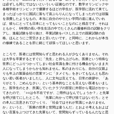
は必ずしも同じではないといういい証拠なのです。数学オリンピックや
各種学術オリンピックで優勝するほどの学生が、医学部に流れて来てし
まったばっかりに国試に落ちて宙ぶらりんになってしまったのでは頭脳
を浪費したようなもの。本当に自分のやりたい学問の道に進んでいれ
ば、彼らにとっても日本にとってもいいことなのにと残念です。それは
ともかく、6年間の長い学生生活の中でたくさんの履修科目の試験をクリ
アし、進級試験を切り抜け、卒業試験をパスした上での国家試験の合
格。ほんとうにご苦労さまと言いたいです。と同時に、これからが本当
の修練であることを肝に銘じて頑張ってほしいと思います。
ところで、医者には世間知らずと思われる人が少なくありません。それ
は大学を卒業するとすぐに「先生」と持ち上げられ、医療という特殊な
世界にどっぷりつかってしまい社会常識を身に付ける機会がないまま大
人になってしまうからかも知れません。私のまわりにも、自分の父親よ
りも年上の製薬会社の営業マンに「タメぐち」をきいてもなんとも思わ
ない若い医者がいましたし、人に文句は言えても、日常の挨拶や、「あ
りがとう、ごめんなさい」という基本的なことも言えない医者もいまし
た。医学生のとき、所属していたクラブの部室に外部から電話がかかっ
てきたので、「○○は今不在ですが、ご用件はなんでしょうか？」と先輩
を呼び捨てにしたところ、「先輩に向かって呼び捨てはないだろ」とそ
の本人に注意されてびっくり。「社会ではそれが常識じゃありません
か」というと、「医療の世界と世間は違うんだ」とおよそ考えもおよば
ない言葉をぶつけてきた先輩もいて、世間知らずっているもんだなと思