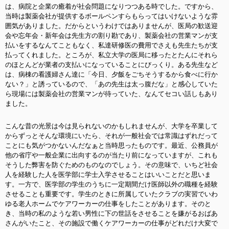
は、病院と企業の癒着が社会問題になりつつある時でした。ですから、
当時は製薬会社が提供するボールペンすらもらってはいけないような雰
囲気がありました。だからというわけではありませんが、医局の歓送迎
会や忘年会・新年会は先生方の割り勘であり、製薬会社の営業マンが支
払いをするなんてこともなく、私達研修医の費用でさえも先生たちが支
払ってくれました。ところが、私立大学の医局に移ったとたんにそれら
のほとんどが業者の支払いになっていることにびっくり。ある先生など
は、病棟の看護婦さん達に「今日、夕飯をごちそうするから食べに行か
ない？」と誘っているので、「あの先生は太っ腹だな」と感心していた
ら現場には製薬会社の営業マンが待っていた、なんてセコい話しもあり
ました。
こんな昔の光景は今は見られないのかもしれませんが、大学を卒業して
からずっとそんな環境にいたら、それが一般社会では常識はずれだって
ことにも気がつかないんだなぁと当時思ったものです。最近、公務員が
他の省庁や一般企業に出向するのが当たり前になっていますが、これも
そうした弊害を防ぐためのものなのでしょう。その意味で、いちど社会
人を経験した人を医学部に学士入学させることはいいことだと思いま
す。一方で、医学部の学生のうちに一定期間だけ医師以外の職種を経験
させることも重要です。学生のときに所属していたクラブの実習でいわ
ゆる老人ホームでケアワーカーの仕事をしたことがあります。そのと
き、当時の私のような若い男性に下の世話をさせることを嫌がるおばあ
さんがいたこと、その施設で働くケアワーカーの仕事がどれだけ大変で