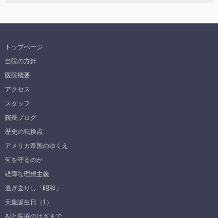
トップページ
当院の方針
医院概要
アクセス
スタッフ
院長ブログ
歴史の転換点
アメリカ帝国のゆくえ
何を守るのか
軽薄な理想主義
過ぎ去りし「昭和」
天皇誕生日（1）
AIと医療のはざまで