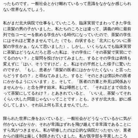
ったものです。一般社会とかけ離れているって意識をなかなか感じられ
ない世界なんでしょう。
私がまだ北大病院で仕事をしていたころ、臨床実習でまわってきた学生
に茶髪の男の子がいました。私たちのころとは違って、講義の時に最前
列で缶コーヒーを飲める学生がいる時代になっていたので、茶髪の学生
にはそれほど驚きませんでした（でも、白状すると「北大にもついに茶
髪の学生かぁ」なんて思いました）。しかし、いくらなんでも臨床実習
に茶髪はどうなんだろと思った私は、その学生に「その茶髪で実習にで
てるのかい？」と疑問を投げかけてみました。するとその学生は表情も
変えずに「はい、そうですけど」と。私はその平然とした様子に驚いた
のですが、「もし、患者が『茶髪の医者にはかかりたくない』と言った
らどうするの？」と尋ねてみました。すると「そのときは僕以外の医者
にかかるようにいいます」と。そして、「医者の力量と外見は関係あり
ませんから」と念を押す始末。私は唖然として、「それほどまで信念も
って茶髪にしてるわけ？」とあきれていると、「いいえ、茶髪ってそれ
くらい大した問題じゃないってことです」とも。さすが北大生。妙に感
心してしまい、それ以上何も言えませんでした。
限られた世界に身をおいていると、一般社会がどうなっているかに気が
付かないばかりか、それが常識はずれを飛び越えて非常識であることに
すら気がつきません。私が研修したのは公的な病院だったせいか、業者
からの接待は厳しく制限されていました。私が医学部を卒業したころ