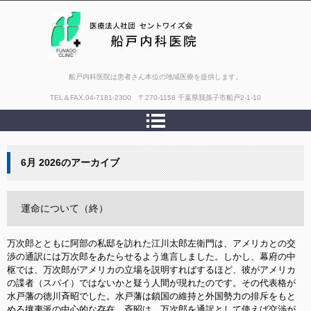
船戸内科医院は患者さん本位の地域医療を提供します。
TEL＆FAX.
04-7181-2300 〒270-1158 千葉県我孫子市船戸2-1-10
6月 2026
のアーカイブ
運命について（終）
万次郎とともに阿部の私邸を訪れた江川太郎左衛門は、アメリカとの交
渉の通訳には万次郎をあたらせるよう進言しました。しかし、幕府の中
枢では、万次郎がアメリカの立場を説明すればするほど、彼がアメリカ
の諜者（スパイ）ではないかと疑う人間が現れたのです。その代表格が
水戸藩の徳川斉昭でした。水戸藩は鎖国の維持と外国勢力の排斥をもと
める攘夷派の中心的な存在。斉昭は、万次郎を通訳として使えば交渉が