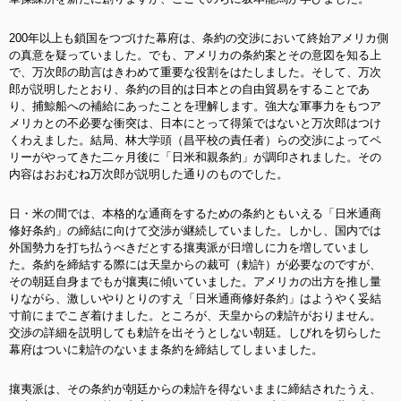
200年以上も鎖国をつづけた幕府は、条約の交渉において終始アメリカ側
の真意を疑っていました。でも、アメリカの条約案とその意図を知る上
で、万次郎の助言はきわめて重要な役割をはたしました。そして、万次
郎が説明したとおり、条約の目的は日本との自由貿易をすることであ
り、捕鯨船への補給にあったことを理解します。強大な軍事力をもつア
メリカとの不必要な衝突は、日本にとって得策ではないと万次郎はつけ
くわえました。結局、林大学頭（昌平校の責任者）らの交渉によってペ
リーがやってきた二ヶ月後に「日米和親条約」が調印されました。その
内容はおおむね万次郎が説明した通りのものでした。
日・米の間では、本格的な通商をするための条約ともいえる「日米通商
修好条約」の締結に向けて交渉が継続していました。しかし、国内では
外国勢力を打ち払うべきだとする攘夷派が日増しに力を増していまし
た。条約を締結する際には天皇からの裁可（勅許）が必要なのですが、
その朝廷自身までもが攘夷に傾いていました。
アメリカの出方を推し量
りながら、激しいやりとりのすえ「日米通商修好条約」はようやく妥結
寸前にまでこぎ着けました。ところが、天皇からの勅許がおりません。
交渉の詳細を説明しても勅許を出そうとしない朝廷。しびれを切らした
幕府はついに勅許のないまま条約を締結してしまいました。
攘夷派は、その条約が朝廷からの勅許を得ないままに締結されたうえ、