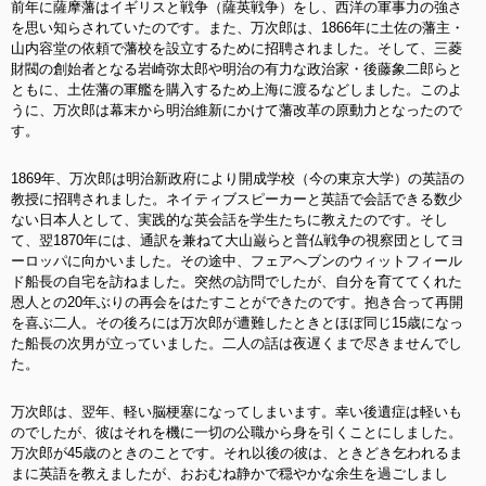
前年に薩摩藩はイギリスと戦争（薩英戦争）をし、西洋の軍事力の強さ
を思い知らされていたのです。また、万次郎は、1866年に土佐の藩主・
山内容堂の依頼で藩校を設立するために招聘されました。そして、三菱
財閥の創始者となる岩崎弥太郎や明治の有力な政治家・後藤象二郎らと
ともに、土佐藩の軍艦を購入するため上海に渡るなどしました。このよ
うに、万次郎は幕末から明治維新にかけて藩改革の原動力となったので
す。
1869年、万次郎は明治新政府により開成学校（今の東京大学）の英語の
教授に招聘されました。ネイティブスピーカーと英語で会話できる数少
ない日本人として、実践的な英会話を学生たちに教えたのです。そし
て、翌1870年には、通訳を兼ねて大山巌らと普仏戦争の視察団としてヨ
ーロッパに向かいました。その途中、フェアへブンのウィットフィール
ド船長の自宅を訪ねました。突然の訪問でしたが、自分を育ててくれた
恩人との20年ぶりの再会をはたすことができたのです。抱き合って再開
を喜ぶ二人。その後ろには万次郎が遭難したときとほぼ同じ15歳になっ
た船長の次男が立っていました。二人の話は夜遅くまで尽きませんでし
た。
万次郎は、翌年、軽い脳梗塞になってしまいます。幸い後遺症は軽いも
のでしたが、彼はそれを機に一切の公職から身を引くことにしました。
万次郎が45歳のときのことです。それ以後の彼は、ときどき乞われるま
まに英語を教えましたが、おおむね静かで穏やかな余生を過ごしまし