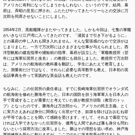
アメリカに有利になってしまうかもしれない、というのです。結局、幕
府は、斉昭の意見に押され、ふたたびやってきたペリーらとの交渉に万
次郎を同席させないことにしました。
1854年2月、黒船艦隊がまたやってきました。しかも今回は、七隻の軍艦
がいきなり江戸湾に入ってきたのです。「浦賀まで引き下がるように」
との幕府の申し入れも聞き入れません。そんな緊張感のなかで交渉がは
じまりました。一方で
万次郎にはさまざまな仕事が与えられました。西
洋型帆船の建造指導や捕鯨術の指導、幕府が設立した「軍艦教授所（翌
年には海軍伝習所と改名）」の教授にも就任しました。教授所で万次郎
は、アメリカの航海術の教科書を翻訳し、学生にあたえて教育しまし
た。測量術だけではなく、それらに必要な高等数学も教え、日本初の英
会話事典を作って実践的な英会話も教えたのです。
ちなみに、この伝習所の責任者は、すでに長崎海軍伝習所でオランダ式
の航海術を修めた勝海舟でした。日本の国防を担う海軍軍人を日本人の
手で育成することが重要だと考えていた彼が教授方頭取（教官のトッ
プ）となったのです。
勝海舟は万次郎から、アメリカの民主主義、とく
に実力さえあれば身分に関係なく出世ができ、奴隷を除けばおおむね皆
が平等であることを聞いて感銘を受けます。そして、それまで幕臣でな
ければ入学できなかった伝習所を、優秀な人間であれば藩も身分も問わ
ないという採用方法に改革しました。勝はその理想を追い求め、神戸海
軍操練所を新たに創りますが、ここでのちに坂本龍馬が学びました。