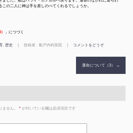
きました。船はハワイ・ホノルルへ戻ります。運命のながれに逆らわ
るこの二人に神は手を差しのべてくれるでしょうか。
3）
」につづく
育
,
歴史
|
投稿者 : 船戸内科医院
|
コメントをどうぞ
運命について（3）
→
りません。
*
が付いている欄は必須項目です