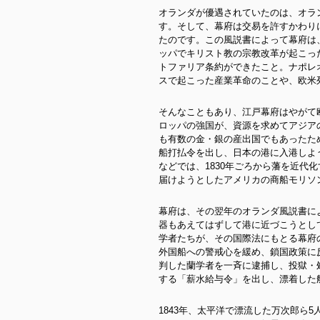
オランダが優遇されていたのは、オラ
す。そして、
幕府は交易を許すかわり
たのです。この風説書によって幕府は
ッパでキリスト教の宗教改革が起こっ
トファリア条約ができたこと。ナポレ
スで起こった産業革命のことや、欧米
そんなこともあり、江戸幕府はやがて
ロッパの強国が、資源を求めてアジア
も有数の金・銀の産出国でもあったため
船打払令を出し、日本の港に入港しよ
などでは、1830年ごろから藩を近代
届けようとしたアメリカの商船モリソ
幕府は、その翌年のオランダ風説書に
器もあえてはずして港に近づこうとし
学者たちが、その国際法にもとる幕府
外国船への警戒心を緩め、鎖国政策に
判した蘭学者を一斉に逮捕し、投獄・処
する「薪水給与令」を出し、漂着した
1843年、太平洋で漂流した万次郎ら