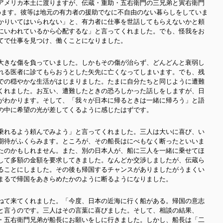
アメリカ本土に渡りますが、伝蔵・重助・五右衛門の三兄弟と寅右衛門
めます。彼等は地元の有力者の援助でなに不自由のない暮らしをしていま
かりいてはいられない」と、有力者に仕事を世話してもらえないかと頼
にいわれているから心配するな」と言ってくれました。でも、怪我をお
てで仕事を見つけ、働くことになりました。
大きな傷を負って
いました。しかもその傷が治らず、どんどんと衰弱し
れる医者に診てもらおうとした矢先に亡くなってしまいます。でも、残
での穏やかな生活がはじまりました。たまに自分たちと同じように遭難
くれました。お互い、遭難したときの恐ろしかった話しをしますが、日
がわかります。そして、「我々が日本に帰るときは一緒に帰ろう」と語
の中に希望の光が差してくるように感じたはずです。
乗れるよう頼んでみよう」と言ってくれました。三人は大いに喜び、い
期待がふくらみます。ところが、その船長はにべもなく断ったといいま
たのかもしれません。また、別の日本人が、船に三人を一緒に乗せてほ
して多額の金額を要求してきました。なんどか交渉しましたが、伝蔵ら
ることにしました。その後も帰国するチャンスがありましたがうまくい
まるで帰国をあきらめたかのように断るようになりました。
ねて来てくれました。
「今度、日本の近海に行く船がある。帰国の意志
と言うのです。三人はその言葉に喜びました。そして、相談の結果、
・五右衛門兄弟が船長にお願いをしに行きました。しかし、船長は「二