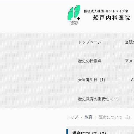
トップページ
当院
歴史の転換点
アメ
天皇誕生日（1）
歴史教育の重要性（１）
トップ
›
教育
›
運命について（2）
運命について（2）