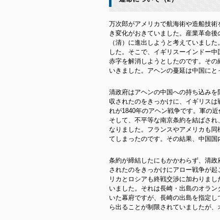
万次郎がアメリカで航海術や造船技術
き変化がおきていました。産業革命後
（清）に進出しようと考えていました
した。そこで、イギリスーインドー中
赤字を解消しようとしたのです。その
いきました。アヘンの蔓延は中国にと
清政府はアヘンの中国への持ち込みを
収されたのをきっかけに、イギリスは
れが1840年のアヘン戦争です。軍の
そして、不平等な南京条約を結ばされ
なりました。フランスやアメリカも同
てしまったのです。その結果、中国国
条約が締結したにもかかわらず、清政
されたのをきっかけにアロー戦争が起
リカとロシアも終戦交渉に加わりまし
いました。それは長崎・出島のオラン
いた幕府ですが、長崎の出島を指定し
ら出ることが制限されていましたが、