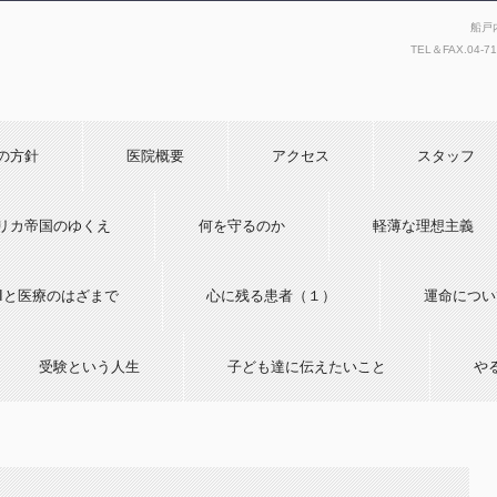
船戸
TEL＆FAX.
04-7
の方針
医院概要
アクセス
スタッフ
リカ帝国のゆくえ
何を守るのか
軽薄な理想主義
AIと医療のはざまで
心に残る患者（１）
運命につい
受験という人生
子ども達に伝えたいこと
や