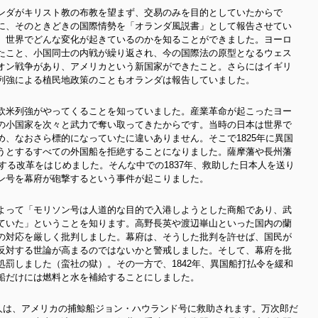
ンダがキリスト教の布教を望まず、交易のみを
目的としていたからで
に、そのときどきの国際情勢を「オランダ風説書」として報告させてい
、世界でどんな変化が起きているのかを知ることができました。ヨーロ
たこと、小国同士の内戦が繰り返され、今の国際法の原型となるウェス
オン戦争があり、アメリカという新国家ができたこと。さらにはイギリ
列強による植民地政策のこともオランダは報告していました。
欧米列強がやってくることを知っていました。産業革命が起こったヨー
の小国家を次々と武力で奪い取ってきたからです。当時の日本は世界で
、なおさら標的になっていたに違いありません。そこで1825年に異国
うとするすべての外国船を拒絶することになりました。薩摩藩や長州藩
化する改革をはじめました。そんな中での1837年、救助した日本人を送り
ン号を幕府が砲撃するという事件が起こりました。
よって「モリソン号は人道的な目的で入港しようとした商船であり、武
ていた」ということを知ります。高野長英や渡辺崋山といった国内の蘭
の対応を厳しく批判しました。幕府は、そうした批判を許せば、国民が
反対する世論が高まるのではないかと警戒しました。そして、幕府を批
罰しました（蛮社の獄）。その一方で、1842年、異国船打払令を緩和
船だけには燃料と水を補給することにしました。
5人は、アメリカの捕鯨船ジョン・ハウランド号に救助されます。万次郎だ