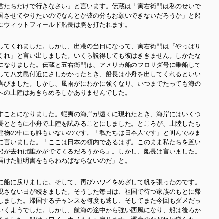
君たちだけで行きなさい」と言います。伝蔵は「寅右衛門は私のせいで
国させてやりたいのでなんとか彼の分もお願いできないだろうか」と船
にウィットフィールド船長は胸を打たれます。
してくれました。
しかし、出港の当日になって、寅右衛門は「やっぱり
くれ」と言い出しました。いくら説得しても彼はききません。しかたな
になりました。伝蔵と五右衛門は、アメリカ船のフロリダ号に乗船して
して八丈島付近にさしかかったとき、船長は小舟を出してくれるといい
喜びました。しかし、風雨がにわかに強くなり、いつまでたっても海の
への上陸はあきらめるしかありませんでした。
すことになりました。
蝦夷の海岸が遠くに現れたとき、海岸にはいくつ
長とともに小舟で上陸を試みることにしました。ところが、上陸したも
建物の中にも誰もいないのです。「私たちは日本人です」と叫んでみま
に言いました。「ここは日本の領内であるはず。このまま私たちを置い
船が去れば誰かがでてくるだろうから」。しかし、船長は言いました。
届けた証明書をもらわねばならないのだ」と。
に船に戻りました。そして、再びハワイをめざして帆を張ったのです。
現さない日が続きました。そうした毎日は、祖国で待つ家族のもとに帰
しました。帰国するチャンスを何度も逃し、そしてまた今回もダメだっ
いくようでした。しかし、航海の途中から強い西風になり、船は後ろか