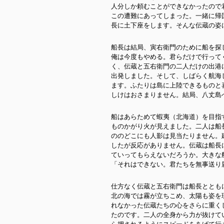
人分しか頼むことができなかったので
この遭難にあってしまった。一緒に帰
長に土下座をします。そんな伝蔵の姿
船長は結局、寅右衛門のために船を探
俺は今度もやめる。君らだけで行って
く、伝蔵と五右衛門の二人だけの出港
出発しました。そして、しばらく航海
ます。ふたりは島に上陸できるものと
しけはおさまりません。結局、八丈島
船はあらためて蝦夷（北海道）を目指
ものかがり火が見えました。二人は船
ののどこにも人影は見当たりません。
したが反応がありません。伝蔵は船長
ていってもらえないだろうか。大きな
「それはできない。君たちを無事送り
仕方なく伝蔵と五右衛門は船長ととも
北の海では霧が立ちこめ、太陽も姿を
れなかった伝蔵たちの心をさらに重く
たのです。二人の全身から力が抜けて