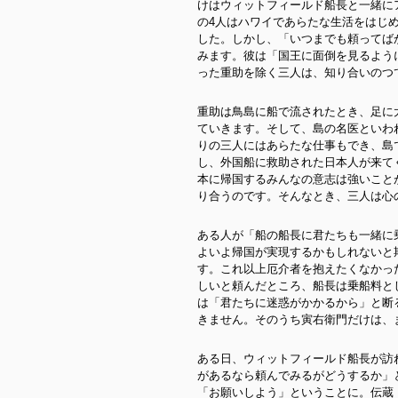
けはウィットフィールド船長と一緒に
の4人はハワイであらたな生活をはじ
した。しかし、「いつまでも頼ってば
みます。彼は「国王に面倒を見るよう
った重助を除く三人は、知り合いのつ
重助は鳥島に船で流されたとき、足に
ていきます。そして、島の名医といわ
りの三人にはあらたな仕事もでき、島
し、外国船に救助された日本人が来て
本に帰国するみんなの意志は強いこと
り合うのです。そんなとき、三人は心
ある人が「船の船長に君たちも一緒に
よいよ帰国が実現するかもしれないと
す。これ以上厄介者を抱えたくなかっ
しいと頼んだところ、船長は乗船料と
は「君たちに迷惑がかかるから」と断
きません。そのうち寅右衛門だけは、
ある日、ウィットフィールド船長が訪
があるなら頼んでみるがどうするか」
「お願いしよう」ということに。伝蔵