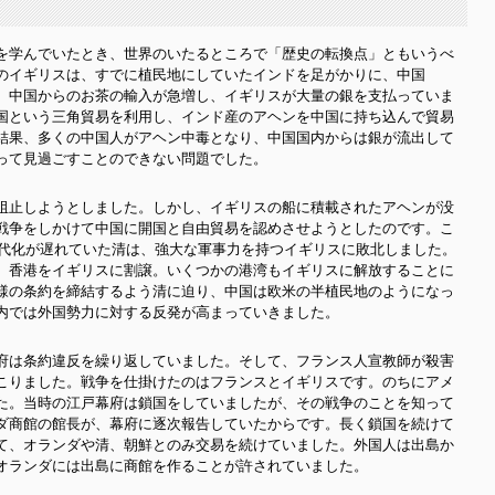
を学んでいたとき、世界のいたるところで「歴史の転換点」ともいうべ
のイギリスは、すでに植民地にしていたインドを足がかりに、中国
。中国からのお茶の輸入が急増し、イギリスが大量の銀を支払っていま
国という三角貿易を利用し、インド産のアヘンを中国に持ち込んで貿易
結果、多くの中国人がアヘン中毒となり、中国国内からは銀が流出して
って見過ごすことのできない問題でした。
阻止しようとしました。しかし、イギリスの船に積載されたアヘンが没
戦争をしかけて中国に開国と自由貿易を認めさせようとしたのです。こ
近代化が遅れていた清は、強大な軍事力を持つイギリスに敗北しました。
、香港をイギリスに割譲。いくつかの港湾もイギリスに解放することに
様の条約を締結するよう清に迫り、中国は欧米の半植民地のようになっ
内では外国勢力に対する反発が高まっていきました。
府は条約違反を繰り返していました。そして、フランス人宣教師が殺害
こりました。戦争を仕掛けたのはフランスとイギリスです。のちにアメ
た。当時の江戸幕府は鎖国をしていましたが、その戦争のことを知って
ダ商館の館長が、幕府に逐次報告していたからです。長く鎖国を続けて
て、オランダや清、朝鮮とのみ交易を続けていました。外国人は出島か
オランダには出島に商館を作ることが許されていました。