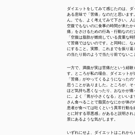
ダイエットをしてみて感じたのは、ダ
ある意味で「苦痛」なのだと思います
ん。でも、よく考えてみて下さい。人
空腹でもないのに食事の時間が来たか
痛」をさけるための行為・行動なのだ
「空腹は脂肪が燃焼している貴重な時
て苦痛ではないのです。と同時に、な
にすること。実際、これまでを振り返
の当たり前のようで当たり前でないこ
一方で、満腹が実は苦痛だという経験
す。ところが私の場合、ダイエットが
「苦痛」がやってくるようになったの
思うことがありました。ところが、そ
ほど気持ち悪くなったり、おなかが痛
に。よく「胃が小さくなる」といいま
さん食べることで脂質かなにかが体の
患者が食べては吐くという異常行動を
とに対する罪悪感」があると説明され
景にあるような気がします。
いずれにせよ、ダイエットはこれから