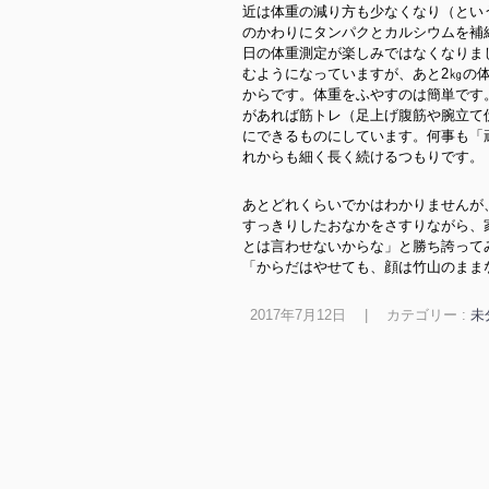
近は体重の減り方も少なくなり（とい
のかわりにタンパクとカルシウムを補
日の体重測定が楽しみではなくなりま
むようになっていますが、あと2㎏の
からです。体重をふやすのは簡単です
があれば筋トレ（足上げ腹筋や腕立て
にできるものにしています。何事も「
れからも細く長く続けるつもりです。
あとどれくらいでかはわかりませんが
すっきりしたおなかをさすりながら、
とは言わせないからな」と勝ち誇って
「からだはやせても、顔は竹山のまま
2017年7月12日
|
カテゴリー :
未