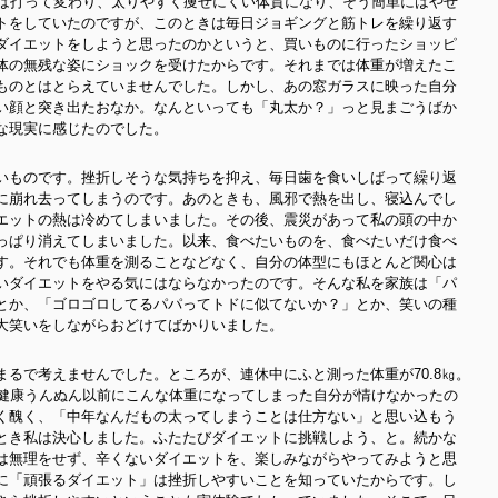
とは打って変わり、太りやすく痩せにくい体質になり、そう簡単にはやせ
トをしていたのですが、このときは毎日ジョギングと筋トレを繰り返す
ダイエットをしようと思ったのかというと、買いものに行ったショッピ
体の無残な姿にショックを受けたからです。それまでは体重が増えたこ
ものとはとらえていませんでした。しかし、あの窓ガラスに映った自分
い顔と突き出たおなか。なんといっても「丸太か？」っと見まごうばか
な現実に感じたのでした。
いものです。挫折しそうな気持ちを抑え、毎日歯を食いしばって繰り返
に崩れ去ってしまうのです。あのときも、風邪で熱を出し、寝込んでし
エットの熱は冷めてしまいました。その後、震災があって私の頭の中か
っぱり消えてしまいました。以来、食べたいものを、食べたいだけ食べ
す。それでも体重を測ることなどなく、自分の体型にもほとんど関心は
いダイエットをやる気にはならなかったのです。そんな私を家族は「パ
とか、「ゴロゴロしてるパパってトドに似てないか？」とか、笑いの種
大笑いをしながらおどけてばかりいました。
るで考えませんでした。ところが、連休中にふと測った体重が70.8㎏。
。健康うんぬん以前にこんな体重になってしまった自分が情けなかったの
く醜く、「中年なんだもの太ってしまうことは仕方ない」と思い込もう
とき私は決心しました。ふたたびダイエットに挑戦しよう、と。続かな
は無理をせず、辛くないダイエットを、楽しみながらやってみようと思
に「頑張るダイエット」は挫折しやすいことを知っていたからです。し