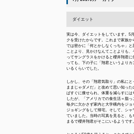
ダイエット
実は今、ダイエットをしています。5
クを受けたからです。これまで家族か
では密かに「何とかしなくっちゃ」と
ことより、見かけなんてことよりも、
ってサングラスをかけると櫻井翔君に
っても、下の子に「翔君というよりカ
いるくらいでした。
しかし、その「翔君気取り」の私にと
ままじゃダメだ」と改めて思い知った
ばすぐに痩せられ、体重を減らすには
したが、「アメリカでの食生活＝脂っ
毎夕に欠かさず家内と大学構内をジョ
ジョギングをして帰宅。そして、シャワ
ていました。当時の写真を見ると、も
まるで櫻井翔君がそこにいるようです