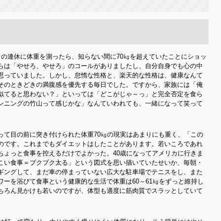
月の連休に体重を測ったら、知らない間に70㎏を超えていたことにショッ
らは「やせろ、やせろ」のコールがありましたし、自分自身でも心の中
思っていました。しかし、怠惰な性格と、楽天的な性格は、健康なんて
そのときどきの満腹感を優先する毎日でした。ですから、家族には「俺
似てると思わない？」といっては「どこがじゃ～っ」と完全否定を食ら
ンニングの竹山って感じかな」なんていわれても、一緒になって笑って
って目の前に突き付けられた体重70㎏の現実はあまりにも重く、「この
のです。これまでもダイエットはしたことがあります。若いころであれ
ちょっと食事を控えるだけでよかった。40歳になってアメリカに行きま
こい食事＝ブクブク太る」という図式を思い描いていたせいか、毎朝・
ギングして、まだ車の停まっていない広大な駐車場でテニスをし、また
ーを浴びて食事という健康的な生活で体重は60～61㎏をずっと維持し
ちろん見かけも若いのですが、体型も適度に筋肉質でスラッとしていて
。