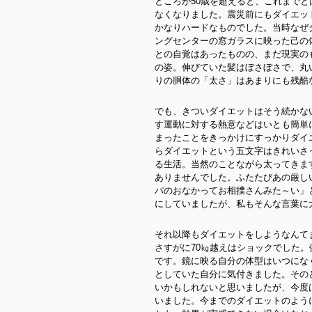
ところが50歳を超えると、これまで
なくなりました。震災前にもダイエッ
かなりハードなものでした。当時なぜ
ングセンターの窓ガラスに映った己の
との自覚はあったものの、まだ現実の
の姿。伸びていた髪はぼさぼさで、丸
りの胴体の「太さ」はあまりにも残酷
でも、きついダイエットはそう続かな
す運動に対する熱意などはいとも簡単
まったことをきっかけにすっかりダイ
らダイエットという五文字はきれいさ
る生活。当然のことながら太ってきま
ありませんでした。ふたたびあの厳し
パのおなかってお相撲さんみた～い」
にしていましたが、私もそんな言葉に
それ以降もダイエットをしようなんてま
さすがに70㎏越えはショックでした
です。鏡に映る自分の体型はいつにな
としていた自分に気付きました。その
いかもしれないと思いましたが、今度
いました。今までのダイエットのよう