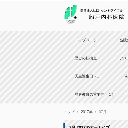
トップページ
当院
歴史の転換点
アメ
天皇誕生日（1）
歴史教育の重要性（１）
トップ
›
2017年
›
07月
7月 2017
のアーカイブ