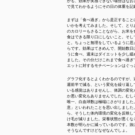
かも、効果が実感できない場合はなお
で見てわかるようにその日の体重を記
まずは「食べ過ぎ」から是正すること
いかを考えてみました。そして、とり
のカロリーもさることながら、お米を
食はできる限り口にしないこと。そし
と。ちょっと無理をしているように思
らです。効果はてきめんで、開始数日
うに食べ、週末はダイエットを少し緩
ました。その分だけこれまで食べ過ぎ
エットに対するモチベーションはぐっ
グラフ化するとよくわかるのですが、
週前半で減る、という変化を繰り返し
いる感覚はありませんし、体調の変化
か悪い変化もありませんでした。むし
唯一、白血球数は極端にさがりました
意」といわれたことを思い出しました
ら、そうした体内環境の変化を反映し
け毛が減りました。栄養状態が悪くな
本数が明らかに減っているのです。抜
そうなんですけどなぜなんでしょ。