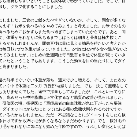
さら挫折しやすいということも実体験でわかっていました。そこで、目
録し、グラフ化することにしました。
にしました。三食のご飯をたべすぎていないか。そして、間食が多くな
あえず「お米を食べるのをやめてみよう」と考えました。お米そのもの
食べるためにおかずもまた食べ過ぎてしまっていたからです。あと、間
て、体重がそれなりに落ちるまでしばらくは朝食と昼食は極力抜くこ
えるかもしれませんが、開始直後は目に見える効果を得たいと考えたか
は毎日1㎏づつ体重が減っていきました。夕食はおかずを食べ過ぎないよ
めてみましたが、はじめの数週間は毎日数百ｇ単位で体重が減っていき
ていたということでもあります。こうした効果を目の当たりにしてダイ
と高まりました。
週の前半でぐいぐい体重が落ち、週末で少し増える。そして、また次の
ていく中で体重は二ヶ月でほぼ7㎏減りました。でも、決して無理をして
もありませんでした。途中で採血もしてみましたが、これといってなに
ろ、高めだった中性脂肪は正常化するなど脂質の改善が見られました。
。研修医の頃、指導医に「重症患者の白血球数が急に下がったら要注
。ダイエットはからだにとってはある種の危機状態を作るわけですか
ているのかもしれません。ただ、不思議なことにダイエットをしたら抜
るわけですから抜け毛が多くなるならまだわかります。でも、抜け毛の
け毛がそれなりに気になり始めた年齢ですので、うれしい変化といえば