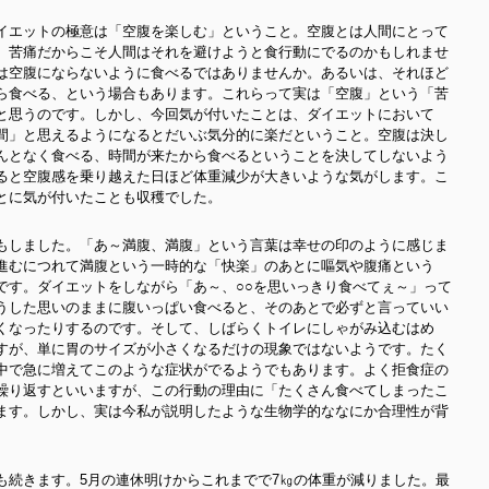
イエットの極意は「空腹を楽しむ」ということ。空腹とは人間にとって
。苦痛だからこそ人間はそれを避けようと食行動にでるのかもしれませ
は空腹にならないように食べるではありませんか。あるいは、それほど
ら食べる、という場合もあります。これらって実は「空腹」という「苦
と思うのです。しかし、今回気が付いたことは、ダイエットにおいて
間」と思えるようになるとだいぶ気分的に楽だということ。空腹は決し
んとなく食べる、時間が来たから食べるということを決してしないよう
ると空腹感を乗り越えた日ほど体重減少が大きいような気がします。こ
とに気が付いたことも収穫でした。
もしました。「あ～満腹、満腹」という言葉は幸せの印のように感じま
進むにつれて満腹という一時的な「快楽」のあとに嘔気や腹痛という
です。ダイエットをしながら「あ～、○○を思いっきり食べてぇ～」って
うした思いのままに腹いっぱい食べると、そのあとで必ずと言っていい
くなったりするのです。そして、しばらくトイレにしゃがみ込むはめ
すが、単に胃のサイズが小さくなるだけの現象ではないようです。たく
中で急に増えてこのような症状がでるようでもあります。よく拒食症の
繰り返すといいますが、この行動の理由に「たくさん食べてしまったこ
ます。しかし、実は今私が説明したような生物学的ななにか合理性が背
も続きます。5月の連休明けからこれまでで7㎏の体重が減りました。最