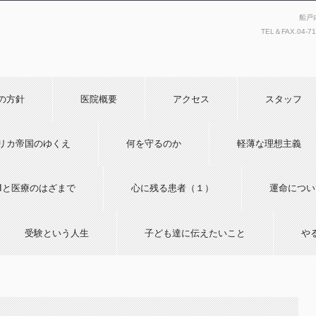
船戸
TEL＆FAX.
04-7
の方針
医院概要
アクセス
スタッフ
リカ帝国のゆくえ
何を守るのか
軽薄な理想主義
AIと医療のはざまで
心に残る患者（１）
運命につい
受験という人生
子ども達に伝えたいこと
や