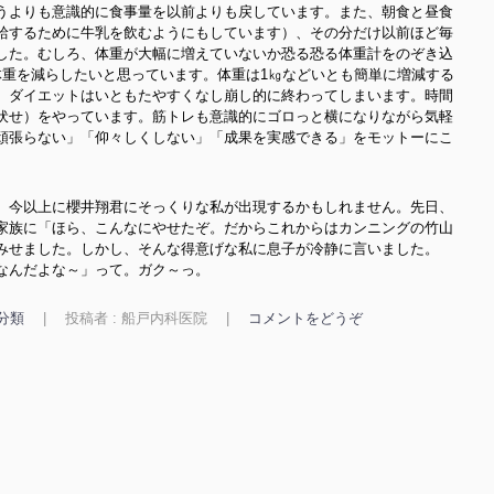
うよりも意識的に食事量を以前よりも戻しています。また、朝食と昼食
給するために牛乳を飲むようにもしています）、その分だけ以前ほど毎
した。むしろ、体重が大幅に増えていないか恐る恐る体重計をのぞき込
体重を減らしたいと思っています。体重は1㎏などいとも簡単に増減する
。ダイエットはいともたやすくなし崩し的に終わってしまいます。時間
伏せ）をやっています。筋トレも意識的にゴロっと横になりながら気軽
頑張らない」「仰々しくしない」「成果を実感できる」をモットーにこ
、今以上に櫻井翔君にそっくりな私が出現する
かもしれません。先日、
家族に
「ほら、こんなにやせたぞ。だからこれからはカンニングの竹山
みせました。しかし、そんな得意げな私に息子が冷静に言いました。
なんだよな～」って。ガク～っ。
分類
|
投稿者 : 船戸内科医院
|
コメントをどうぞ