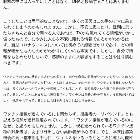
胞核の中には入っていくことはなく、DNAと接触することはありませ
ん。
こうしたことは専門的なことなので、多くの国民はこの手のデマに乗せ
られてしまうのかもしれません。しかし、不安に思ったり、疑問に思っ
たらきちんと自分で調べる人であれば、TVから流れてくる情報がいかに
偏ったもので、むやみに人心を不安に陥れる情報であるかがわかるは
ず。新型コロナウィルスについては初めての経験ばかりであり、どの情
報が確かなものなのかがわかりにくいのも事実です。しかし、自分で情
報をもとめたりしないで、感情のままに大騒ぎをすることはやはり慎む
べきです。
ワクチンそのものに反対する人たちの多くは、自分や自分の家族がワクチンを打つことはもち
ろん、周囲の人がワクチンを打つことも許しません。その一方で、ワクチンを接種しない人た
ちは、多くの人たちがワクチンを接種してくれることで、集団免疫という形で自分自身も守ら
れているということにあまりにも無頓着です。ワクチンは自分の身を守るという意味だけでは
なく、他者をも守っていることにも目を向けなければなりません。
ワクチン接種が進んでいるにも関わらず、感染者の「リバウンド」とも
思える増加が連日報道されています。「ワクチン接種が進んでいるのに
なぜ」と思うかもしれません。しかし、現在進められているワクチン接
種の対象者は、あまり外出しない高齢者が中心です。でも、本来は感染
機会の高い都市部を中心に、ウィルスをいろいろなところに運ぶ可能性