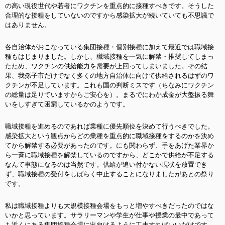
の高い現役世代や若者にワクチンを重点的に接種すべきです。そうした
合理的な接種をしていないのですから感染拡大が続いていても不思議で
はありません。
各自治体がおこなっている集団接種・個別接種に加えて最近では職域接
種もはじまりました。しかし、職域接種を一気に解禁・推奨してしまっ
たため、ワクチンの供給能力を需要が上回ってしまいました。その結
果、我孫子市だけでなく多くの地方自治体に向けて供給されるはずのワ
クチンが不足しています。これも国の判断ミスです（ちなみにワクチン
の総量は足りていますからご安心を）。まるでにわか成金が大盤振る舞
いをしすぎて困窮しているかのようです。
職域接種を進めるのであれば業種に優先順位を決めて行うべきでした。
感染拡大という観点からどの業種を重点的に職域接種をするのかを決め
てから解禁する必要があったのです。にも関わらず、手をあげた業界か
ら一斉に職域接種を解禁しているのですから、どこかで供給が不足する
なんて事態になるのは当然です。供給が追い付かない現状を放置でき
ず、職域接種の受付をしばらく中止することになりましたがあとの祭り
です。
私は職域接種よりも大規模接種会場をもっと増やすべきだったのではな
いかと思っています。サラリーマンや学生が仕事や授業の最中であって
も近くにある集団接種会場に出向けるように工夫すればいいだけです。