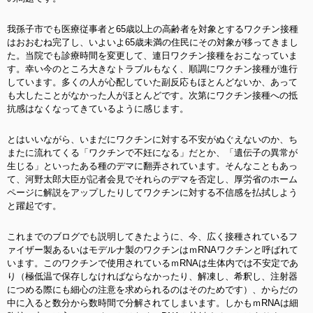
我孫子市でも医療従事者と65歳以上の高齢者を対象とするワクチン接種
はおおむね完了し、いよいよ65歳未満の住民にその対象が移ってきまし
た。当院でも診療時間を変更して、連日ワクチン接種をおこなっていま
す。幸い今のところ大きなトラブルもなく、順調にワクチン接種が進行
しています。多くの人が心配していた副反応もほとんどないか、あって
も大したことがなかった人がほとんどです。次第にワクチン接種への抵
抗感はなくなってきているように感じます。
とはいいながら、いまだにワクチンに対する不安がぬぐえないのか、ち
またに流れてくる「ワクチンで不妊になる」だとか、「遺伝子の異常が
生じる」といったある種のデマに翻弄されています。そんなこともあっ
て、河野太郎大臣が記者会見でそれらのデマを否定し、厚労省のホーム
ページに解説をアップしたりしてワクチンに対する不信感を払拭しよう
と躍起です。
これまでのブログでも説明してきたように、今、広く接種されているフ
ァイザー製あるいはモデルナ製のワクチンはｍRNAワクチンと呼ばれて
います。このワクチンで使用されているｍRNAは生体内では不安定であ
り（極低温で保存しなければならなかったり、解凍し、希釈し、注射器
につめる際にも細心の注意を求められるのはそのためです）、からだの
中に入ると数分から数時間で分解されてしまいます。しかもｍRNAは細