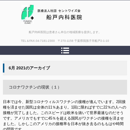
船戸内科医院は患者さん本位の地域医療を提供します。
TEL＆FAX.
04-7181-2300 〒270-1158 千葉県我孫子市船戸2-1-10
6月 2021
のアーカイブ
コロナワクチンの現状（１）
日本では今、新型コロナウィルスワクチンの接種が進んでいます。2回接
種を済ませた国民は全体の11％あまり。1回に限ればすでに22％の人への
接種が完了しました。このスピードは欧米を抜いて世界最速なのだそう
です。アメリカでもすでに45％を超える国民がワクチンの接種を済ませ
ました。しかしこのアメリカの接種率を日本が抜き去るのももはや時間
の問題です。