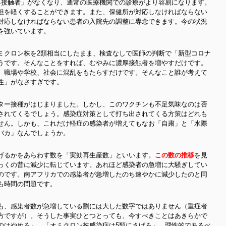
厚接触者」がなくなり、通常の医療機関での診療がより容易になります。
担を軽くすることができます。また、保健所が対応しなければならない
対応しなければならない患者の入院先の調整に専念できます。今の状況
を強いています。
ミクロン株を2類相当にしたまま、検査なしで医師の判断で「新型コロナ
うです。そんなことをすれば、むやみに濃厚接触者を増やすだけです。
、職場や学校、社会に混乱をもたらすだけです。そんなこと誰が考えて
性」がなさすぎです。
ター接種がはじまりました。しかし、このワクチンも不足気味なのは否
されてくるでしょう。感染症対策として打ち出されてくる方策はどれも
せん。しかも、これだけ軽症の感染者が増えてもなお「自粛」と「水際
バカ」なんでしょうか。
げるかをあらわす数を「実効再生産数」といいます。
この数の推移
を見
っくの昔に減少に転じています。あれほど感染者の急増に大騒ぎしてい
のです。南アフリカでの感染者が急増したのち速やかに減少したのと同
も時間の問題です。
も、感染者数が急増している割には大した数字ではありません（重症者
方ですが）。そうした事実ひとつとっても、今すべきことはあきらかで
のはやめろ」。「オミクロン株感染症は5類にさげろ」。理性的であるべ