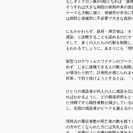
もしオミクロン株が5類となれば「濃
そうすれば大きな病院の発熱外来の負
ケースも大幅に減り、保健所が本当に
は病院と保健所に不必要で大きな負担
にもかかわらず、政府・厚労省は、オ
感染」と診断することを認めるのだそ
そして、多くの人たちの行動を制限し
もわかるでしょうに。あまりにも「理
新型コロナウィルスワクチンのブース
めず、じきに接種できる人の数も制限
が場当たり的で、計画性が感じられま
対策」で切り抜けようとするとは。「
ひとりの感染者が何人の人に感染を広
ればわかるように、どの都道府県もと
た沖縄ですら陽性者数が減少している
じ。全国の感染者がピークを越えるの
現時点の重症者数や死亡者の数を観て
の方や亡くなられた方には失礼な言い
す。「必要以上に自粛や制限を求める