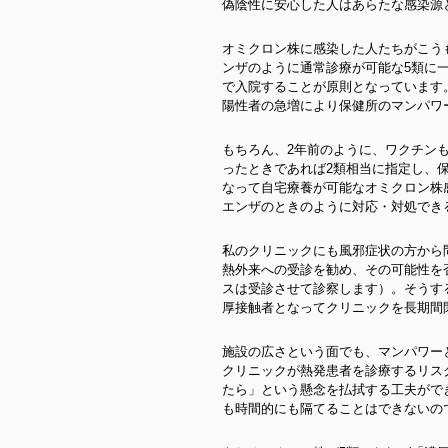
偽陰性に安心した人はあらたな感染源
オミクロン株に感染した人たちがこう
ンザのように通常診療が可能な5類に
で入院することが原則となっています
陽性者の急増により保健所のマンパワ
もちろん、2年前のように、ワクチン
ったときであれば2類相当に指定し、
なって自宅療養が可能なオミクロン株
エンザのときのように対応・対処でき
私のクリニックにも風邪症状の方から
熱外来への受診を勧め、その可能性を
スは受診させて診察します）。そうす
厚接触者となってクリニックを長期間
施設の広さという面でも、マンパワー
クリニックが熱発患者を診療するリス
たら」という懸念を払拭する工夫がで
も時間的にも隔てることはできないの