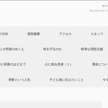
船戸
TEL＆FAX.
04-7
の方針
医院概要
アクセス
スタッフ
リカ帝国のゆくえ
何を守るのか
軽薄な理想主義
AIと医療のはざまで
心に残る患者（１）
運命につい
受験という人生
子ども達に伝えたいこと
や