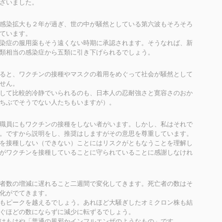
ざいました。
感染拡大も２年が過ぎ、世の中が騒然としている第六波もそろそろ
ています。
染症の服用薬もそう遠くない時期に承認されます。そうなれば、新
類相当の感染症から五類に引き下げられるでしょう。
ると、ワクチンの接種やマスクの着用をめぐって社会が騒然として
せん。
して比較的冷静でいられるのも、日本人の忍耐強さと寛容さのおか
ちぶでそうでない人たちもいますが）。
職員にもワクチンの接種をしない者がいます。しかし、私はそれで
。ですから説明をし、推奨はしますがその意思を尊重しています。
を接種しない（できない）ことにはリスクがともなうことを理解し
がワクチンを接種していることに守られていることに感謝しなけれ
者数の増減に遅れること二週間で変化してきます。死亡者の数はそ
化がでてきます。
もピークを越えるでしょう。あれほど大騒ぎしたオミクロン株も結
ぐほどの数にならずに減少に転ずるでしょう。
はもはや「普通の風邪かインフルエンザのようなもの」です。