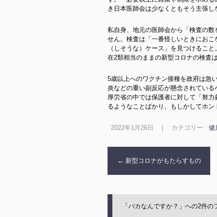
き日本医師会は少なくともそう主張し
私自身、地元の医師会から「検査の数
せん。検査は「一番怪しいときにおこ
（しそうな）ケース」を見つけること
在2類相当のままの新型コロナの検査
5歳以上へのワクチン接種を政府は急
炎などの重い副反応が懸念されている
厚労省の中では保護者に対して「努力
るようなことばかり。もしかしてホン
2022年1月26日
|
カテゴリー :
健
←
新型コロナがもたらすもの
「
バカなんですか？
」への2件の