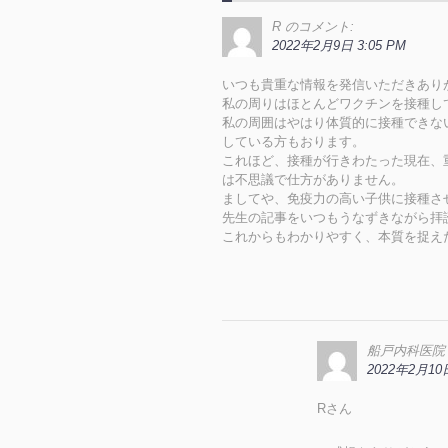
R
のコメント:
2022年2月9日 3:05 PM
いつも貴重な情報を発信いただきあり
私の周りはほとんどワクチンを接種し
私の周囲はやはり体質的に接種できな
している方もおります。
これほど、接種が行きわたった現在、
は不思議で仕方がありません。
ましてや、免疫力の高い子供に接種さ
先生の記事をいつもうなずきながら拝
これからもわかりやすく、本質を捉え
船戸内科医院
2022年2月10日
Rさん