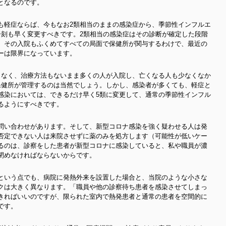
となるのです。
も軽症ならば、今もなお2類相当のままの感染症から、季節性インフルエ
一刻も早く変更すべきです。2類相当の感染症はその診断が確定した段階
。その入院もふくめてすべての局面で保健所が関与するわけで、最近の
ーは限界になっています。
もなく、治療方法もないまま多くの人が入院し、亡くなる人も少なくなか
保健所が管理するのは当然でしょう。しかし、感染者が多くても、軽症と
感染においては、できるだけ早く5類に変更して、通常の季節性インフル
るようにすべきです。
問い合わせがあります。そして、新型コロナ感染を強く疑わせる人は発
否定できない人は来院させずに薬のみを処方します（可能性が低いケー
るのは、診察をした患者が新型コロナに感染していると、私や職員が濃
閉めなければならないからです。
という点でも、病院に発熱外来を設置した場合と、当院のような小さな
クは大きく異なります。「職員や他の診察待ち患者を感染させてしまっ
きればいいのですが、限られた室内で熱発患者と通常の患者を空間的に
です。