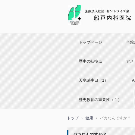
トップページ
当院
歴史の転換点
アメ
天皇誕生日（1）
歴史教育の重要性（１）
トップ
›
健康
›
バカなんですか？
バカなんですか？