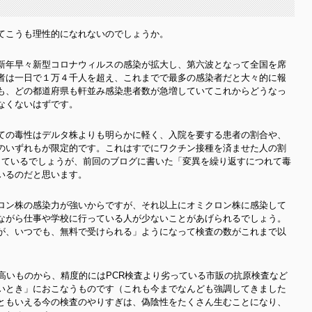
てこうも理性的になれないのでしょうか。
新年早々新型コロナウィルスの感染が拡大し、第六波となって全国を席
者は一日で１万４千人を超え、これまでで最多の感染者だと大々的に報
も、どの都道府県も軒並み感染患者数が急増していてこれからどうなっ
なくないはずです。
ての毒性はデルタ株よりも明らかに軽く、入院を要する患者の割合や、
のいずれもが限定的です。これはすでにワクチン接種を済ませた人の割
しているでしょうが、前回のブログに書いた「変異を繰り返すにつれて毒
いるのだと思います。
ロン株の感染力が強いからですが、それ以上にオミクロン株に感染して
ながら仕事や学校に行っている人が少ないことがあげられるでしょう。
が、いつでも、無料で受けられる」ようになって検査の数がこれまで以
。
高いものから、精度的にはPCR検査より劣っている市販の抗原検査など
いとき」におこなうものです（これも今までなんども強調してきました
ともいえる今の検査のやりすぎは、偽陰性をたくさん生むことになり、