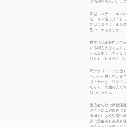
ご感想をありがとうご
新型コロナウィルスの
ピークを迎えようとし
新型コロナウィルス感
型コロナもさすがに二
世界に視線を向けてみ
いる国も少なくありま
そんな中で日本がこう
げかもしれません（い
私のクリニックに働く
もいいと思っています
そのかわり、ワクチン
ながら、周囲の人たち
ばいけません。
重症者の数は検査陽性
のさらに二週間後に変
今週末には検査陽性者
局は重症者も死者も騒
そうすれば新型コロナ