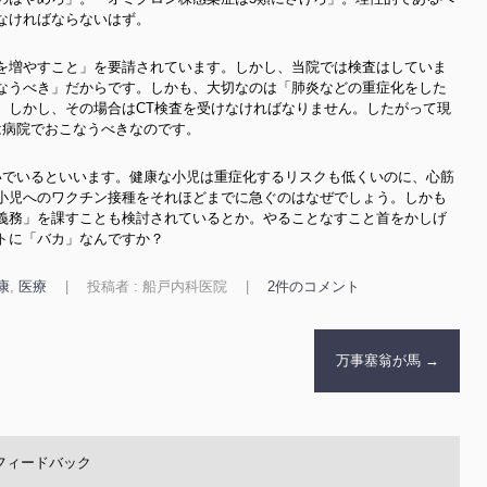
なければならないはず。
を増やすこと」を要請されています。しかし、当院では検査はしていま
なうべき」だからです。しかも、大切なのは「肺炎などの重症化をした
。しかし、その場合はCT検査を受けなければなりません。したがって現
は病院でおこなうべきなのです。
いでいるといいます。健康な小児は重症化するリスクも低くいのに、心筋
小児へのワクチン接種をそれほどまでに急ぐのはなぜでしょう。しかも
義務」を課すことも検討されているとか。やることなすこと首をかしげ
トに「バカ」なんですか？
康
,
医療
|
投稿者 : 船戸内科医院
|
2件のコメント
万事塞翁が馬
→
フィードバック