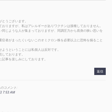
がとうございます。
ておりますが、私はアレルギーがありワクチンは接種しておりません。
い同じような人が集まっておりますが、同調圧力から肩身の狭い思いを
重症者がまったくいないこのオミクロン株を必要以上に恐怖を煽ること
せようということには私個人は反対です。
読しております。
た記事を楽しみにしております。
返信
のコメント:
 7:53 AM