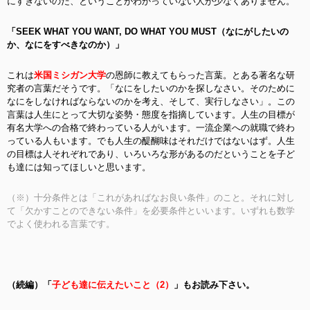
にすぎないのだ、ということがわかっていない人が少なくありません。
「SEEK WHAT YOU WANT, DO WHAT YOU MUST（なにがしたいの
か、なにをすべきなのか）」
これは
米国ミシガン大学
の恩師に教えてもらった言葉。とある著名な研
究者の言葉だそうです。「なにをしたいのかを探しなさい。そのために
なにをしなければならないのかを考え、そして、実行しなさい」。この
言葉は人生にとって大切な姿勢・態度を指摘しています。人生の目標が
有名大学への合格で終わっている人がいます。一流企業への就職で終わ
っている人もいます。でも人生の醍醐味はそれだけではないはず。人生
の目標は人それぞれであり、いろいろな形があるのだということを子ど
も達には知ってほしいと思います。
（※）十分条件とは「これがあればなお良い条件」のこと。それに対し
て「欠かすことのできない条件」を必要条件といいます。いずれも数学
でよく使われる言葉です。
（続編）「
子ども達に伝えたいこと（2）
」もお読み下さい。