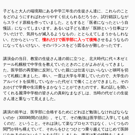
子どもと大人の端境期にある中学三年生の生徒さん達に、これらのこと
をどのようにすればわかりやすく伝えられるだろうか。試行錯誤しなが
らスライド原稿を作っていました。ともすると「医者になったという自
慢話」になってしまいます。あるいは子ども達が「医師という仕事はツ
ラいだけで、気持ちが滅入るようなもの」ととらえてしまうかもしれな
い。だからといって、
憧れだけで医学部に入って後悔
させるようなもの
になってもいけない。そのバランスをどう図るかが難しかったです。
講演会の当日、教室の生徒さん達の前に立つと、北大時代に代々木ゼミ
ナール札幌校で中学生を教えていたときのことがよみがえってきまし
た。医学部の再受験に反対していた親には仕送りはいらないと啖呵を切
って札幌に来ました。幸い、一度は大学を卒業していたので、大学生の
アルバイトを採用していなかった代ゼミで働くことができました。その
おかげで学費や生活費をまかなうことができたのです。私の話しを聞い
てくれる麗澤中学校の皆さんの真剣なまなざしは、当時の代ゼミの生徒
さん達と重なって見えました。
講演の前半は、医学部に合格するためにどれほど勉強しなければならな
いのか（3000時間の法則）。そして、その勉強は医学部に入学しても続
くのだ、ということ。それは決して楽なプロセスではなく、いくつもの
関門が待ち構えていて、それらをひとつひとつ乗り越えてはじめて医師
になれるのだということをお話ししました。後半は私の経験をふまえ、