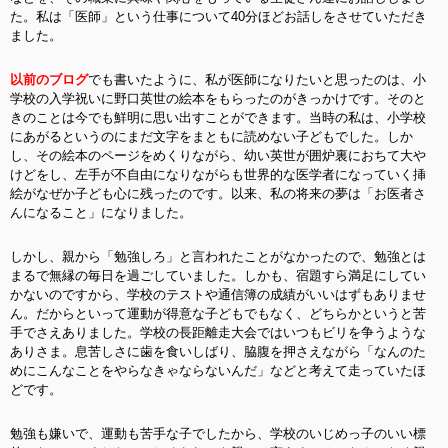
た。私は「医師」という仕事について40分ほどお話しをさせていただき
ました。
以前のブログ
でも書いたように、私が医師になりたいと思ったのは、小
学校の入学祝いに野口英世の絵本をもらったのがきっかけです。そのと
きのことは今でも鮮明に思い出すことができます。当時の私は、小学校
にあがるというのにまだ文字をまともに読めない子どもでした。しか
し、その絵本のページをめくりながら、幼い英世が囲炉裏におちて大や
けどをし、左手が不自由になりながらも世界的な医学者になっていく挿
絵がなぜか子ども心に残ったのです。以来、私の将来の夢は「お医者さ
んになること」になりました。
しかし、親から「勉強しろ」と言われたことがなかったので、勉強とは
まるで無縁の毎日を過ごしていました。しかも、宿題すら満足にしてい
かないのですから、学校のテストや通信簿の成績がいいはずもありませ
ん。だからといって運動が得意な子どもでもなく、どちらかというと苦
手でさえありました。学校の長距離走大会ではいつもビリを争うような
ありさま。息苦しさに歯を食いしばり、脇腹を押さえながら「なんのた
めにこんなことをやらなきゃならないんだ」などと考えて走っていたほ
どです。
勉強も嫌いで、運動も苦手な子でしたから、学校のいじめっ子のいい標