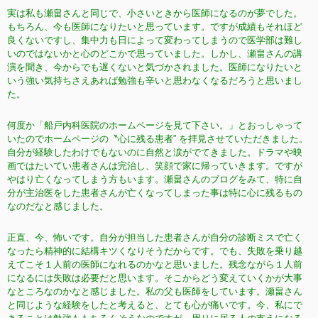
実は私も瀬畠さんと同じで、小さいときから医師になるのが夢でした。
もちろん、今も医師になりたいと思っています。ですが成績もそれほど
良くないですし、集中力も日によって変わってしまうので医学部は難し
いのではないかと心のどこかで思っていました。しかし、瀬畠さんの講
演を聞き、今からでも遅くないと気づかされました。医師になりたいと
いう強い気持ちさえあれば勉強も辛いと思わなくなるだろうと思いまし
た。
何度か「船戸内科医院のホームページを見て下さい。」とおっしゃって
いたのでホームページの〝心に残る患者” を拝見させていただきました。
自分が経験したわけでもないのに自然と涙がでてきました。ドラマや映
画ではたいてい患者さんは完治し、笑顔で家に帰っていきます。ですが
やはり亡くなってしまう方もいます。瀬畠さんのブログをみて、特に自
分が主治医をした患者さんが亡くなってしまった事は特に心に残るもの
なのだなと感じました。
正直、今、怖いです。自分が担当した患者さんが自分の診断ミスで亡く
なったら精神的に結構キツくなりそうだからです。でも、失敗を乗り越
えてこそ１人前の医師になれるのかなと思いました。残念ながら１人前
になるには失敗は必要だと思います。そこからどう変えていくかが大事
なところなのかなと感じました。私の父も医師をしています。瀬畠さん
と同じような経験をしたと考えると、とても心が痛いです。今、私にで