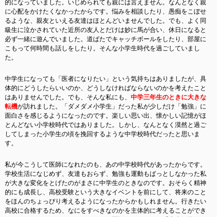
的になっていました。いじめられても親には言えません。なんとなく親
に心配をかけたくなかったからです。悩みを相談したり、愚痴をこぼせ
るような、親友といえる友達はほとんどいませんでした。でも、よく同
級生に泣かされていた近所の友人とだけは妙に馬が合い、休日になると
必ず一緒に遊んでいました。道ばたでキャッチボールをしたり、部屋に
こもって何時間も話しをしたり。そんな小学生時代を過ごしていまし
た。
中学生になっても「医者になりたい」という気持ちはありましたが、具
体的にどうしたらいいのか、どうしなければならないのかを考えたこと
はありませんでした。でも、そんな私にも、
中学三年生のときに大きな
転機
が訪れました。「ダメダメ小学生」だった私が少しだけ「勉強」に
面白さを感じるようになったのです。楽しい思い出、懐かしい記憶がほ
とんどない小学校時代ではありました。しかし、なんとなく漠然と過ご
してしまった小学生の頃を挽回するような中学校時代だったと思いま
す。
私が今こうして医師になれたのも、あの中学校時代があったからです。
学校生活になじめず、友達もおらず、勉強も運動もぱっとしなかった私
が大きな変化をとげたのがまさに中学生のときなのです。おそらく精神
的にも成長し、高校受験という大きなイベントを前にして、将来のこと
をほんのちょっぴり考えるようになったからかもしれません。行きたい
高校に合格するため、なにをすべきなのかを主体的に考えることができ