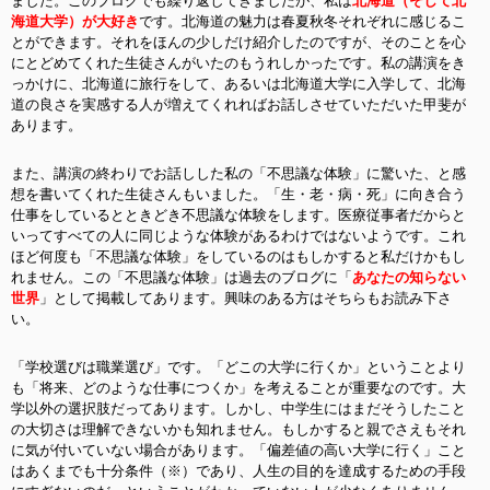
ました。このブログでも繰り返してきましたが、私は
北海道（そして北
海道大学）が大好き
です。北海道の魅力は春夏秋冬それぞれに感じるこ
とができます。それをほんの少しだけ紹介したのですが、そのことを心
にとどめてくれた生徒さんがいたのもうれしかったです。私の講演をき
っかけに、北海道に旅行をして、あるいは北海道大学に入学して、北海
道の良さを実感する人が増えてくれればお話しさせていただいた甲斐が
あります。
また、講演の終わりでお話しした私の「不思議な体験」に驚いた、と感
想を書いてくれた生徒さんもいました。「生・老・病・死」に向き合う
仕事をしているとときどき不思議な体験をします。医療従事者だからと
いってすべての人に同じような体験があるわけではないようです。これ
ほど何度も「不思議な体験」をしているのはもしかすると私だけかもし
れません。この「不思議な体験」は過去のブログに「
あなたの知らない
世界
」として掲載してあります。興味のある方はそちらもお読み下さ
い。
「学校選びは職業選び」です。「どこの大学に行くか」ということより
も「将来、どのような仕事につくか」を考えることが重要なのです。大
学以外の選択肢だってあります。しかし、中学生にはまだそうしたこと
の大切さは理解できないかも知れません。もしかすると親でさえもそれ
に気が付いていない場合があります。「偏差値の高い大学に行く」こと
はあくまでも十分条件（※）であり、人生の目的を達成するための手段