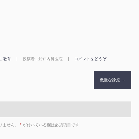
想
,
教育
|
投稿者 : 船戸内科医院
|
コメントをどうぞ
傲慢な診療
→
りません。
*
が付いている欄は必須項目です