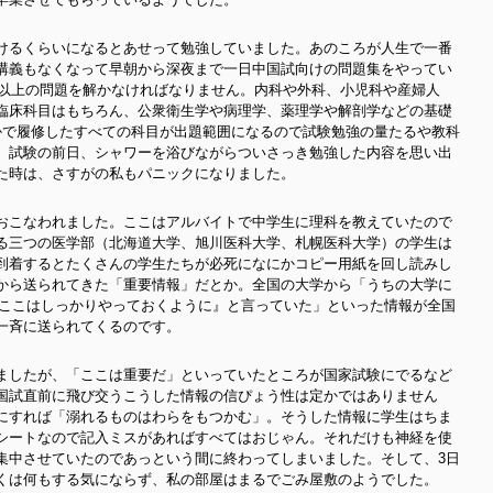
けるくらいになるとあせって勉強していました。あのころが人生で一番
講義もなくなって早朝から深夜まで一日中国試向けの問題集をやってい
問以上の問題を解かなければなりません。内科や外科、小児科や産婦人
臨床科目はもちろん、公衆衛生学や病理学、薬理学や解剖学などの基礎
かで履修したすべての科目が出題範囲になるので試験勉強の量たるや教科
。試験の前日、シャワーを浴びながらついさっき勉強した内容を思い出
た時は、さすがの私もパニックになりました。
おこなわれました。ここはアルバイトで中学生に理科を教えていたので
る三つの医学部（北海道大学、旭川医科大学、札幌医科大学）の学生は
到着するとたくさんの学生たちが必死になにかコピー用紙を回し読みし
から送られてきた「重要情報」だとか。全国の大学から「うちの大学に
『ここはしっかりやっておくように』と言っていた」といった情報が全国
一斉に送られてくるのです。
ましたが、「ここは重要だ」といっていたところが国家試験にでるなど
国試直前に飛び交うこうした情報の信ぴょう性は定かではありません
にすれば「溺れるものはわらをもつかむ」。そうした情報に学生はちま
シートなので記入ミスがあればすべてはおじゃん。それだけも神経を使
集中させていたのであっという間に終わってしまいました。そして、3日
くは何もする気にならず、私の部屋はまるでごみ屋敷のようでした。