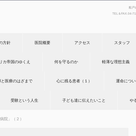
船戸
TEL＆FAX.
04-7
の方針
医院概要
アクセス
スタッフ
リカ帝国のゆくえ
何を守るのか
軽薄な理想主義
AIと医療のはざまで
心に残る患者（１）
運命につい
受験という人生
子ども達に伝えたいこと
や
病院」（２）
）