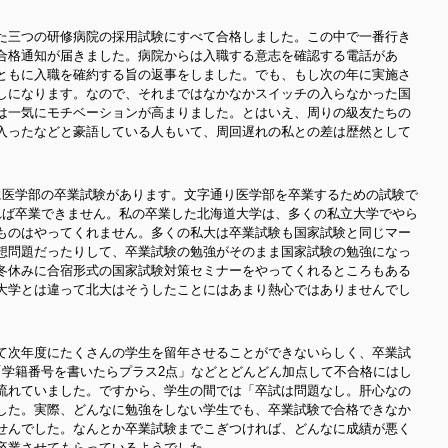
た三つの研修病院の採用試験にすべて合格しました。この中で一番行き
合格通知が届きました。病院からは入職する意志を確認する電話があ
ともに入職を確約する旨の返事をしました。でも、もし次の年に実施さ
しになります。なので、それまではなかなかスイッチの入らなかった国
は一気にモチベーションが高まりました。とはいえ、周りの級友たちの
入ったなどと豪語している人もいて、周回遅れの私との差は歴然として
に医学部の卒業試験があります。文字通り医学部を卒業するための試験で
れば卒業できません。私の卒業した北海道大学は、多くの私立大学でやら
ものはやってくれません。多くの私大は卒業試験も国家試験と同じマー
想問題だったりして、卒業試験の勉強がそのまま国家試験の勉強になっ
冬休みに合宿形式の国家試験対策セミナーをやってくれるところもある
大学とは違って北大はそうしたことにはあまり熱心ではありませんでし
て次年度にたくさんの学生を留年させることができないらしく、卒業試
「学籍番号を書いたらプラス2点」などとどんどん加点して不合格にはし
流れていました。ですから、学生の間では「卒試は問題なし。肝心なの
した。実際、どんなに勉強をしない学生でも、卒業試験で合格できなか
せんでした。なんとか卒業試験までこぎつければ、どんなに成績が悪く
卒業させてもらっているようでした。