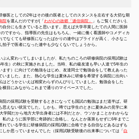
研修医としての2年はその後の医者としてのスタンスを左右する大切な期
病院
を選んだのですが(「
わが心の故郷「逓信病院」
」もご覧ください
)
、
の自分にも生きていると思います。思えば大学卒業したての人間に医師
むのですから、指導医の先生はもちろん、一緒に働く看護師やコメディカ
れでなくても研修医になったばかりの連中はプライドが高く、小さなこ
ん拍子で医者になった連中も少なくないでしょうから。
いぶん変わってしまいましたが、私たちのころの研修病院の採用試験は
6年生）の秋に実施されました。当時、私の級友達も早い人達で5年生の
います）に向けての勉強をはじめ、友達同士で勉強会をして教えあった
ていました。また、熱心な学生は夏休みに研修を希望する病院に出向い
私はどうかといえば相変わらずのんびりしていました。勉強会をした
を横目にみながらこれまで通りのマイペースでした。
病院の採用試験を受験するときになっても国試の勉強はまだ道半ば。研
も思えない状況でした。しかも、噂では学生のときに夏休みの見学に来
○大学閥だから地方大学出身者には不利だとか、ウソかまことかわからな
、私のように医学部に奇跡的に合格し、なんとか落第もせずに6年までこ
遅れている学生に研修病院の採用試験に合格できる自信などあるはずも
にしか思っていませんでした（採用試験受験後の出来事については「
白