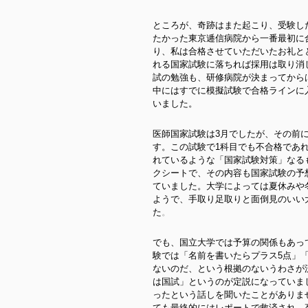
ところが、奇跡はまた起こり、受験し
たかった東京逓信病院から一番最初に
り、私は合格させていただいたお礼と
れる国家試験に落ちれば採用は取り消
試の勉強も、研修病院が決まってから
中にはすでに模擬試験で合格ラインに
いました。
医師国家試験は3月でしたが、その前
す。この試験で1科目でも不合格であ
れているような「国家試験対策」なる
クシートで、その内容も国家試験の予
ていました。大学によっては夏休みや
ようで、手取り足取りと面倒見のいい
た
。
でも、国立大学では予算の関係もあっ
験では「名前を書いたらプラス5点」
ないのだ、という根拠のないうわさが
は国試」というのが定説になっていま
ったという話しを聞いたことがありま
ても最終的にはレポートで救済され、