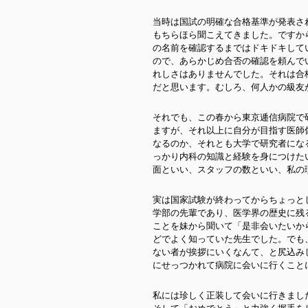
当時は国試の明確な合格基準が発表さ
もちらほら聞こえてきました。ですか
の名前を確認するまではドキドキして
ので、あらかじめ合否の確認を頼んで
れしさはありませんでした。それは合
だと思います。むしろ、何人かの級友
それでも、この春から東京逓信病院で
ますが、それ以上に自分が目指す医師
なるのか、それとも大学で研究者にな
っかり内科の知識と経験を身につけた
面といい、スタッフの数といい、私の
実は国家試験が終わってからちょっと
学部の先輩であり、医学界の歴史に残
ことを妹から聞いて「是非会いたいか
どでよく知っていた先生でした。でも
ない者が挨拶にいくなんて、と尻込み
にせっつかれて病院に会いに行くこと
私には珍しく正装して会いに行きまし