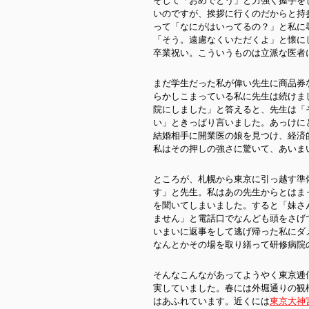
そして「おめでとう」と力強く握手を
いのですが、挨拶に行くのだからと持
って「なにがはいってるの？」と私に
「そう。遠慮なくいただくよ」と懐に
卒業祝い。こういうものは立派な医者
まだ学生だった私が偉い先生に商品券
らかしこまっている私に先生は続けま
院にしました」と答えると、先生は「
い」ときっぱり言いました。あっけに
結婚相手に開業医の娘を見つけ、経済
私はその押しの強さに驚いて、あいま
ところが、札幌から東京に引っ越す準
す」と先生。私はあの先生からとはま
を聞いてしまいました。すると「妹さ
ません」と電話口でなんども頭をさげ
いまいに返事をして逃げ帰った私にダ
なんとかその場を取り繕って研修病院
そんなこんながあってようやく東京逓
実していました。春には外堀通りの観
はあふれています。近くには
東京大神