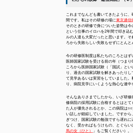
これまでなんども書いてきたように、
間です。私はその研修の場に
東京逓信
そのときの研修で身についた姿勢は今
という仕事のイロハを2年間で叩き込
ルの人達も大変だったと思います。そ
ろから失敗らしい失敗もせずにとんと
今の研修医制度は私たちのころとはず
医師国家試験を受ける前の年（つまり
ころから医師国家試験（「国試」とい
り、過去の国家試験を解きあったりし
て見学あるいは実習をしていました。
り、病院見学にいくような熱心な連中
そんなありさまでしたから、いざ研修
修病院の採用試験に合格するとはとて
た人が優先されるとか、この病院は○
い話しが錯綜していました。ですから
ぎつけ、国家試験の勉強ですら遅れに
なく、受かればもうけもの、とぐらい
馬の女（ひと）
」もご覧ください）。