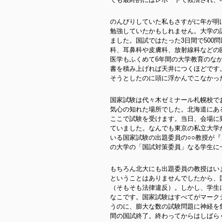
のんびりしていた私もさすがに年が明
勉強していたかもしれません。大学の
ました。国試ではたった3日間で500
科、耳鼻科や皮膚科、放射線科などの
医学もふくめて6年間の大学教育のな
書を積み上げれば天井につくほどです
そうとしたのに頭に浮かんでこなかっ
国家試験は代々木ゼミナール札幌校で
気心の知れた場所でした。北海道にあ
ここで試験を受けます。当日、会場に
ていました。なんでも東京の私立大学
いる国家試験の出題委員の○○教授が
の大学の「国試対策委員」なる学生に
もちろん北大にも出題委員の教授はい
ということはありませんでしたから、
（そもそも法律違反）。しかし、学生
なこです。国家試験はすべてがマーク
うのに、膨大な数の試験問題に神経を
間の国試終了。終わってからはしばら