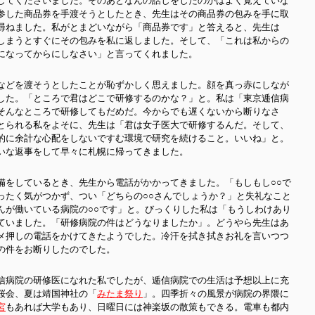
してくださいました。そのあとなんの話しをしたのかはよく覚えていな
参した商品券を手渡そうとしたとき、先生はその商品券の包みを手に取
尋ねました。私がとまどいながら「商品券です」と答えると、先生は
しまうとすぐにその包みを私に返しました。そして、「これは私からの
になってからにしなさい」と言ってくれました。
などを渡そうとしたことが恥ずかしく思えました。顔を真っ赤にしなが
した。「ところで君はどこで研修するのかな？」と。私は「東京逓信病
そんなところで研修してもだめだ。今からでも遅くないから断りなさ
とられる私をよそに、先生は「君は女子医大で研修するんだ。そして、
的に余計な心配をしないですむ環境で研究を続けること。いいね」と。
いな返事をして早々に札幌に帰ってきました。
備をしているとき、先生から電話がかかってきました。「もしもし○○で
ったく気がつかず、つい「どちらの○○さんでしょうか？」と失礼なこと
んが働いている病院の○○です」と。びっくりした私は「もうしわけあり
ていました。「研修病院の件はどうなりましたか」。どうやら先生はあ
メ押しの電話をかけてきたようでした。冷汗を拭き拭きお礼を言いつつ
の件をお断りしたのでした。
信病院の研修医になれた私でしたが、逓信病院での生活は予想以上に充
桜会、夏は靖国神社の「
みたま祭り
」。四季折々の風景が病院の界隈に
宮
もあれば大学もあり、日曜日には神楽坂の散策もできる。電車も都内