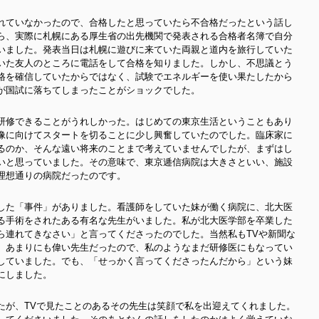
れていなかったので、合格したと思っていたら不合格だったという話し
ら、実際に札幌にある厚生省の出先機関で発表される合格者名簿で自分
いました。発表当日は札幌に遊びに来ていた両親と道内を旅行していた
いた友人のところに電話をして合格を知りました。しかし、不思議とう
格を確信していたからではなく、試験でエネルギーを使い果たしたから
が国試に落ちてしまったことがショックでした。
研修できることがうれしかった。はじめての東京生活ということもあり
像に向けてスタートを切ることに少し興奮していたのでした。臨床家に
るのか、そんな遠い将来のことまで考えていませんでしたが、まずはし
いと思っていました。その意味で、東京逓信病院は大きさといい、施設
理想通りの病院だったのです。
した「事件」がありました。看護師をしていた妹が働く病院に、北大医
る手術をされたある有名な先生がいました。私が北大医学部を卒業した
ら連れてきなさい」と言ってくださったのでした。当然私もTVや新聞な
、あまりにも偉い先生だったので、私のようなまだ研修医にもなってい
していました。でも、「せっかく言ってくださったんだから」という妹
にしました。
たが、TVで見たことのあるその先生は笑顔で私を出迎えてくれました。