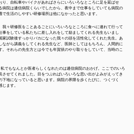
おり、自転車やバイクがあればさらにいろいろなところに足を延ばせ
る病院は逓信病院くらいでしたから、夜中まで仕事をしていても病院の
適で生活のしやすい研修場所は他になかったと思います。
。我々研修医をことあるごとにいろいろなところに食べに連れて行って
仕事をしている私たちに差し入れをして励ましてくれる先生もいまし
国家試験後すっかりバカになった我々の頭を活性化してくれた先生。あ
しながら講義をしてくれる先生など、医師としてはもちろん、人間的に
す。それらの先生方とは今でも年賀状のやり取りをしていて、当時のこ
な私でもなんとか医者らしくなれたのは逓信病院のおかげ。ここでのいろ
長させてくれました。目をつぶればいろいろな思い出がよみがえってき
の下地になっていると思います。病院の界隈を歩くたびに、つくづく
感じます。