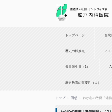
トップページ
当院
歴史の転換点
アメ
天皇誕生日（1）
歴史教育の重要性（１）
トップ
›
回想
›
わが心の故郷「逓信
わが心の故郷「逓信病院」（２