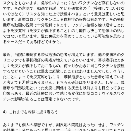
スクをともないます。危険性のまったくないワクチンなど存在しないの
です。その意味で、動画で解説していた研究者の「（接種してはいけな
いではなく）リスクを知った上で接種すべき」という意見は正しいと思
います。新型コロナワクチンによる血栓症の報告は有名です。その発症
機序も動画の説明で十分理解できます。ワクチン接種を繰り返すことに
よる免疫寛容（免疫力が低下すること）の可能性も決して想像上の話し
ではないと思います。逆に免疫力を高めてしまっている可能性を思わせ
るケースだってあるほどですから。
最近、当院に来院する帯状疱疹の患者が増えています。他の皮膚科のク
リニックでも帯状疱疹の患者が増えているといいます。帯状疱疹はまさ
しく免疫力が低下しておこるもの。何ヶ月かおきに同じワクチンを接種
するなどということは過去に経験したことはありませんでした。そうし
たことによって免疫寛容がおこり、帯状疱疹となった患者が増えている
と考えても矛盾はありません。もちろん確証はありません。しかし、蕁
麻疹や円形脱毛といった免疫に関係する疾患も以前よりも目立ってきた
印象もあり、最近の診療において感じる変化に新型コロナウィルスワク
チンの影響があることは否定できないのです。
4）これまでを冷静に振り返ろう
あくまでも個人の感想ですが、副反応の問題はあったにせよ、ワクチン
の効果は十分にあったと思います。「今、ワクチンを打っていてもこれ