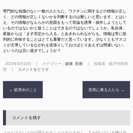
専門的な知識のない一般の人たちに、ワクチンに関するどの情報が正し
く、どの情報が正しくないかを判断するのは難しいと思います。とはい
え、その情報がなんらかの意図をもって世論を誘導・操作しようとして
いるのではないかと疑うことはできるのではないでしょうか。私自身、
家族からは「まず否定から入る」とあきれられながらも、情報は常に批
判的に吟味すること
はとても重要だと思っています。少なくともマスコ
ミが主導しているながれを逆張りしておけばとりあえずは間違いない、
というのは言い過ぎでしょうか？
2023年9月10日
|
カテゴリー :
健康
,
医療
|
投稿者 : 船戸内科医
院
|
コメントをどうぞ
←
処理水のこと
尻馬に乗る人たち
→
コメントを残す
メールアドレスが公開されることはありません。
*
が付いている欄は必