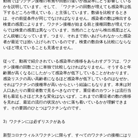
動画ではワクチン接種の有無や回数の違いが感染率にどう影響している
かを説明しています。そして、「ワクチンの回数が増えても感染率は低
下するどころか増えている」と主張しています。数値を比較するとき
は、その前提条件が同じでなければなりません。感染者の数は検出する
検査の感度によります。ワクチン接種が始まる前と接種回数が増えてか
らでは検査の感度は異なっています。当然のことながら検出感度はどん
どん鋭敏になっています。つまり、それまで拾いあげられなかった感染
者が最近では拾い上げられているのです。検査の数自体も比較にならな
いほど増えていることも見逃せません。
従って、動画で紹介されている感染率の推移をあらわすグラフは、ワク
チン接種の回数ごとに単独で比較しなければなりません。そうすると年
齢層が高くなるにしたがって感染率が低下していることがわかります。
感染リスクの高い高齢者になるほど感染率が低下しているのはなぜか。
それはワクチンの接種率が高いからという結論にもなります。本来は対
人口あたりの重症者数で見るべきなのです。重症者のカウントは流行当
初も最近もさほど大きな変化はないはず。これまでの重症者の数の推移
を見れば、最近の流行の状況がいかに落ち着いているかが理解できま
す。その要因のひとつはワクチンなのです。
3）ワクチンには必ずリスクがある
新型コロナウィルスワクチンに限らず、すべてのワクチンの接種にはリ