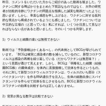
昨日、コメントをいただいた方からご紹介のあった動画を観ました。ワ
クチンに関する噂ばかりをまとめた下世話なものではなく、大学の研究
者が比較的冷静にワクチンの問題点を指摘した誠実な動画だったように
思います。しかし、率直な感想を申し上げると、ワクチンに対する批判
的な視点から構成されているようにも感じました。ワクチンについては
中立的な立場の（と思っている）私にすれば、いくつか注意して見なけ
ればならない点があると思いました。そのいくつかを列挙します。
1）ウィルスと細菌の違いは無視できない
動画では「予防接種はかくあるべし」の代表例としてBCGが挙げられて
います。「BCGは確実に感染者の数を減らしているのに、新型コロナウ
ィルスは感染の再燃を繰り返している（だからワクチンは無意味？）」
という意図が透けて見えます。しかし、BCGは「弱毒化した細菌（結核
菌BCG株）の菌体成分」を体内に直接接種して抗体を作るというもの。
それに対して新型コロナウィルスワクチンは、ウィルスのいち部分（ス
パイクタンパク）を作るRNA遺伝子を注入し、生体の細胞自身にスパイ
クタンパクを作らせて抗体を生じさせるもの。BCGと新型コロナウィル
スワクチンの効果を比較するのは正しくありません。
2）背景が異なる数字は比較できない