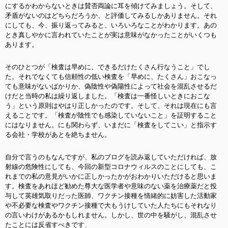
にするかわからないときは賛否両論に耳を傾けてみましょう。そして、
矛盾がないのはどちらだろうか、と評価してみるしかありません。それ
にしても、今、振り返ってみると、いろいろなことがわかります。あの
とき真しやかに言われていたことが実は意味がなかったことがいくつも
あります。
そのひとつが「検査は早めに、できるだけたくさん行なうこと」でし
た。それでなくても信頼性の低い検査を「早めに、たくさん」おこなっ
ても意味がないばかりか、偽陰性や偽陽性によって社会を混乱させるだ
けだと当時の私は繰り返しました。「検査は一番怪しいときにおこな
う」という原則はやはり正しかったのです。そして、それは現在にも言
えることです。「検査が陰性でも感染していないこと」を証明すること
にはなりません。にも関わらず、いまだに「検査をしてこい」と指示す
る会社・学校があとを絶ちません。
自分で言うのもなんですが、私のブログを読み返していただければ、放
射線の危険性にしても、今回の新型コロナウィルスのことにしても、こ
れまでの私の意見がいかに正しかったかがおわかりいただけると思いま
す。検査をあれほど勧めた尊大な医学者や意味のない薬を治療薬だと投
与して英雄気取りだった医師、ワクチン接種を情緒的に妨害した活動家
や不必要な検査やワクチン接種で大もうけしていた人たちにもそれなり
の言いわけがあるかもしれません。しかし、世の中を騒がし、混乱させ
たことには反省すべきです
。