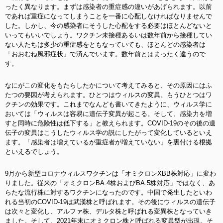
ったく異なります。まずは感染者の重症感の違いがあげられます。以前
であれば重症になってしまうことを一番に心配しなければなりませんで
した。しかし、今の感染者にそうした心配をする必要はほとんどないと
いってもいいでしょう。ワクチン未接種あるいは数年前から接種してい
ない人たちは多少の重症感をともなっていても、ほとんどの感染者は
「おおむね風邪症状」で済んでいます。数年前とはまったく違うので
す。
なにがこの変化をもたらしたかについて考えてみると、その原因にはふ
たつの要因が考えられます。ひとつはウィルスの変異。もうひとつはワ
クチンの効果です。これまでなんども書いてきたように、ウィルス学に
おいては「ウィルスは容易に遺伝子変異が起こる。そして、感染力を増
すと同時に危険性は低下する」と教えられます。COVID-19のその後の遺
伝子の変異はこうしたウィルス学の説にしたがって変化しているといえ
ます。「感染者は増えているが重症者が増えていない」を裏付ける根拠
といえるでしょう。
9月から新型コロナウィルスワクチンは「オミクロンXBB株対応」に変わ
りました。従来の「オミクロンBA.4株およびBA.5株対応」ではなく、あ
らたな流行株に対するワクチンになったのです。中国で発生したといわ
れる当初のCOVID-19は武漢株と呼ばれます。その後にウィルスの遺伝子
は次々と変化し、アルファ株、デルタ株と呼ばれる変異株となっていき
ました。そして、2021年末にオミクロン株と呼ばれる変異型が出現
。そ