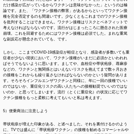
だけ感染が広がっているからワクチンは意味がなかった」というのは極
論です。また、「ワクチン接種の弊害」があるからといってワクチン接
種を完全否定するのも間違いです。少なくともこれまでのワクチン接種
を批判することはできません。ワクチン接種はリスクとベネフィットで
考えなければならないのです。流行がはじまったころに懸念された医療
崩壊。これを回避するためにはワクチン接種は必須でした。まれな重篤
な副反応が懸念されていても、です。
しかし、ここまでCOVID-19感染症が軽症となり、感染者が多数いても重
症者が少ない現状において、ワクチン接種がいまだに必須かといわれれ
ばそうでもないように思います。ましてや、血栓症や帯状疱疹、蕁麻疹
などの、ワクチンと無関係とはいえないリスクを抱えてまで数ヶ月おき
の接種をこれからも繰り返さなければならないのかという疑問がありま
す。そろそろインフルエンザワクチンと同様に、年に一回の接種でいい
のではないか、重症化リスクの高い人たちへの接種勧奨でいいのではな
いのか、と思ってしまいます。流行（とくに重症化）の状況に応じてワ
クチン接種をもっと柔軟に考えてもいいと私は考えます。
5）便乗商法に注意しよう
帯状疱疹が増えた印象がある、と述べました。それを裏付けるかのよう
に、TVでは盛んに「帯状疱疹ワクチン」の接種を勧めるコマーシャルや