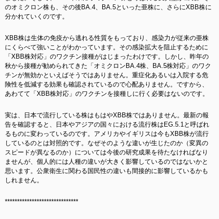
のオミクロン株も、その後BA.4、BA.5といった亜株に、さらにXBB株に
分かれていくのです。
XBB株は生体の免疫から逃れる性質をもっており、感染力が従来の亜株
にくらべて強いことがわかっています。その感染拡大を阻止するために
「XBB株対応」のワクチン接種がはじまったわけです。しかし、昨年の
秋から接種が勧められてきた「オミクロンBA.4株、BA.5株対応」のワク
チンが無効かといえばそうではありません。重症化あるいは入院する危
険性を低減する効果も確認されているので心配ありません。ですから、
あわてて「XBB株対応」のワクチンを接種しに行く必要はないのです。
実は、日本で流行している株はもはやXBB株ではありません。最新の報
告を確認すると、日本やアジアの国々における流行株はEG.5.1と呼ばれ
るものに変わっているのです。アメリカやイギリスは今もXBB株が流行
しているのとは対照的です。なぜそのような違いが生じたのか（変異の
スピードが異なるのか）については今後の研究成果を待たなければなり
ませんが、個人的には人種の違いが大きく影響しているのではないかと
思います。公衆衛生に関わる国民性の違いも間接的に影響しているかも
しれません。
******************************