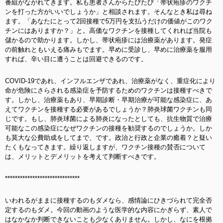
番組がながれてきます。私も患者さんからたびたび「帯状疱疹のワクチ
ンを打った方がいいでしょうか」と相談されます。そんなとき私は尋ね
ます。「あなたにとって2回接種で5万円を支払うだけの価値がこのワク
チンにはありますか？」と。高価なワクチンを接種してくれれば当院も
儲かるので助かります。しかし、帯状疱疹には治療薬があります。発症
の前触れともいえる痛みもでます。早めに受診し、早めに治療薬を服用
すれば、辛い目に遭うことは回避できるのです。
COVID-19であれ、インフルエンザであれ、治療薬がなく、重症化により
命が危険にさらされる感染症を予防するためのワクチンは接種すべきで
す。しかし、治療薬もあり、早期診断・早期治療が可能な感染症に、あ
えてワクチンを接種する必要があるでしょうか？肺炎球菌ワクチンも同
じです。もし、肺炎球菌による肺炎になったとしても、抗生物質で治療
可能なこの感染症になぜワクチンの接種を勧奨するのでしょうか。しか
も莫大な公費助成をしてまで、です。政治と行政と企業の癒着？と疑い
たくもなってきます。繰り返しますが、ワクチン接種の賛否について
は、メリットとデメリットを考えて判断すべきです。
******************************
いわれるがままに接種するのもダメなら、感情論にひきづられて完全否
定するのもダメ。今回の動画のような医学的な内容にかぎらず、素人で
はなかなか判断できないことも少なくありません。しかし、なにを根拠