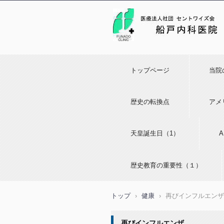
トップページ
当院
歴史の転換点
アメ
天皇誕生日（1）
歴史教育の重要性（１）
トップ
›
健康
›
再びインフルエンザ
再びインフルエンザ