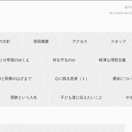
船戸
TEL＆FAX.
04-7
の方針
医院概要
アクセス
スタッフ
リカ帝国のゆくえ
何を守るのか
軽薄な理想主義
AIと医療のはざまで
心に残る患者（１）
運命につい
受験という人生
子ども達に伝えたいこと
や