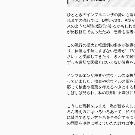
ひとときのインフルエンザの勢いも落
れまでの流行では、B型が70％、A型
来のようなA型の流行があるかもしれ
が比較軽症であったため、患者も医者
この流行の拡大と軽症例の多さが診療
り、体温も平熱にすぎない患者が「T
さい」と受診してきたり、きわめて軽
ずしも適切な医療とはいえない診療を
インフルエンザ検査や抗ウィルス薬投
っていました。検査や抗ウィルス薬を
応じて検査や投薬を考えるべきとする
しばしば見られ、私の説明に不満げに
こうした現状をふまえ、私が皆さんに
ろん考え方にはいろいろあって、私の
に賛同できない方たちを全否定するつ
の問題を冷静に考えていただければ幸