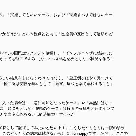
ス」「実施してもいいケース」および「実施すべきではないケー
いかどうか」という観点とともに「医療費の支出として適切かど
すべての国民はワクチンを接種し、「インフルエンザに感染しに
かっても軽症ですみ、抗ウィルス薬を必要としない状況を作るこ
ろしい結果をもたらすわけではなく、「重症例をはやく見つけて
「軽症例は安静を基本として、適宜、症状を薬で緩和すること」
に入った場合は、「急に高熱となったケース」や「高熱にはなっ
寒、頭痛をともなう発熱のケース」は検査の有無をとわずインフ
んで自宅安静あるいは経過観察とするべき
問答として記述してみたいと思います。こうしたやりとりは当院の診察
このやりとりの結末は残念ながらいつもunhappyです。ただし、ここで