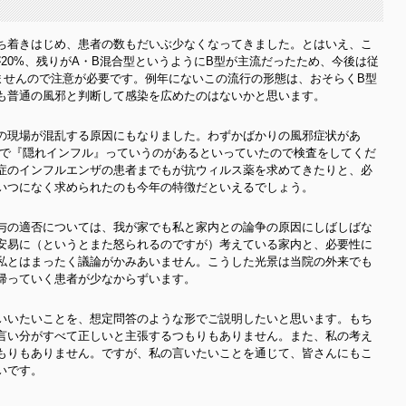
ち着きはじめ、患者の数もだいぶ少なくなってきました。とはいえ、こ
が20%、残りがA・B混合型というようにB型が主流だったため、今後は従
ませんので注意が必要です。例年にないこの流行の形態は、おそらくB型
も普通の風邪と判断して感染を広めたのはないかと思います。
の現場が混乱する原因にもなりました。わずかばかりの風邪症状があ
Vで『隠れインフル』っていうのがあるといっていたので検査をしてくだ
症のインフルエンザの患者までもが抗ウィルス薬を求めてきたりと、必
いつになく求められたのも今年の特徴だといえるでしょう。
与の適否については、我が家でも私と家内との論争の原因にしばしばな
安易に（というとまた怒られるのですが）考えている家内と、必要性に
私とはまったく議論がかみあいません。こうした光景は当院の外来でも
帰っていく患者が少なからずいます。
いいたいことを、想定問答のような形でご説明したいと思います。もち
言い分がすべて正しいと主張するつもりもありません。また、私の考え
もりもありません。ですが、私の言いたいことを通じて、皆さんにもこ
いです。